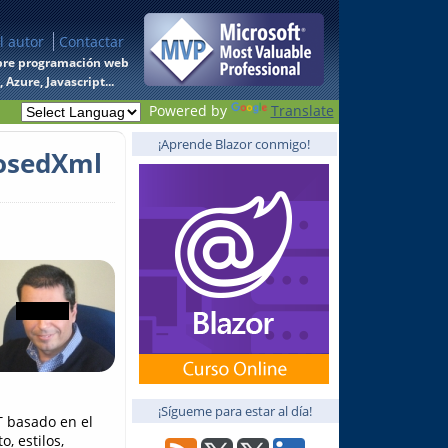
l autor
Contactar
 sobre programación web
Azure, Javascript...
Powered by
Translate
¡Aprende Blazor conmigo!
losedXml
¡Sígueme para estar al día!
 basado en el
, estilos,