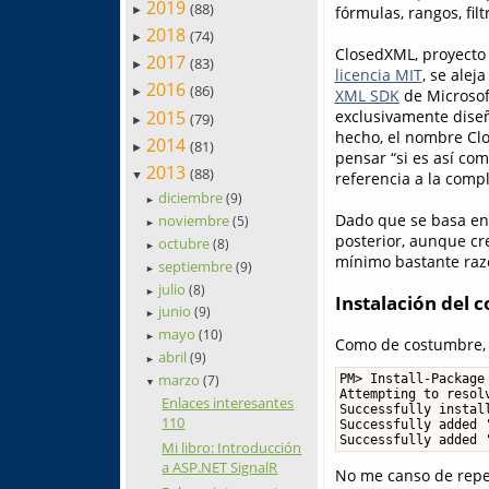
2019
(88)
fórmulas, rangos, filt
►
2018
(74)
►
ClosedXML, proyecto 
2017
(83)
►
licencia MIT
, se alej
2016
(86)
XML SDK
de Microsof
►
2015
exclusivamente dise
(79)
►
hecho, el nombre Clo
2014
(81)
►
pensar “si es así com
2013
(88)
referencia a la comp
▼
diciembre
(9)
►
Dado que se basa en 
noviembre
(5)
►
posterior, aunque c
octubre
(8)
►
mínimo bastante razo
septiembre
(9)
►
julio
(8)
►
Instalación del
junio
(9)
►
mayo
(10)
►
Como de costumbre, l
abril
(9)
►
marzo
PM> Install-Package 
(7)
▼
Attempting to resol
Enlaces interesantes
Successfully install
110
Successfully added 
Successfully added 
Mi libro: Introducción
a ASP.NET SignalR
No me canso de repet