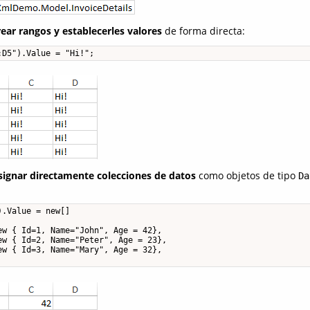
rear rangos y establecerles valores
de forma directa:
:D5").Value = "Hi!";
signar directamente colecciones de datos
como objetos de tipo
Da
.Value = new[]

w { Id=1, Name="John", Age = 42},

w { Id=2, Name="Peter", Age = 23},

w { Id=3, Name="Mary", Age = 32},
