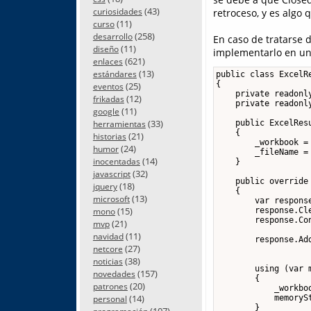
(43)
retroceso, y es algo
curiosidades
(11)
curso
(258)
desarrollo
En caso de tratarse 
(11)
diseño
implementarlo en u
(621)
enlaces
(13)
estándares
public class ExcelRe
{

(25)
eventos
    private readonly
(12)
frikadas
    private readonly
(11)
google
(33)
    public ExcelRes
herramientas
    {

(21)
historias
        _workbook = 
(24)
humor
        _fileName = 
(14)
inocentadas
    }

(32)
javascript
    public override
(18)
jquery
    {

(13)
microsoft
        var response
(15)
        response.Cle
mono
        response.Co
(21)
mvp
                    
(11)
navidad
        response.Add
(27)
netcore
                   
(38)
noticias
        using (var m
(157)
novedades
        {

(20)
patrones
            _workboo
(14)
            memoryS
personal
        }

(107)