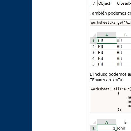
También podemos
c
worksheet.Range("A1
E incluso podemos
a
:
IEnumerable<T>
worksheet.Cell("A1")
             {

                  ne
                  ne
                  ne
             };