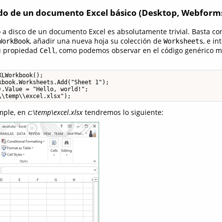
ado de un documento Excel básico (Desktop, Webform
o a disco de un documento Excel es absolutamente trivial. Basta co
, añadir una nueva hoja su colección de
, e in
WorkBook
Worksheets
su propiedad
, como podemos observar en el código genérico m
Cell
LWorkbook();

book.Worksheets.Add("Sheet 1");

.Value = "Hello, world!";

\\temp\\excel.xlsx");
mple, en
c:\temp\excel.xlsx
tendremos lo siguiente: