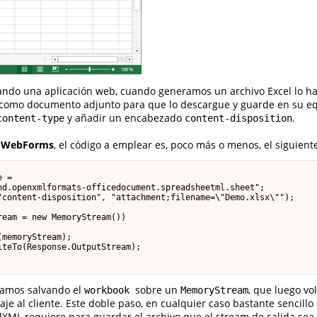
ando una aplicación web, cuando generamos un archivo Excel lo ha
 como documento adjunto para que lo descargue y guarde en su eq
y añadir un encabezado
.
content-type
content-disposition
r
WebForms
, el código a emplear es, poco más o menos, el siguiente
 =

nd.openxmlformats-officedocument.spreadsheetml.sheet";

"content-disposition", "attachment;filename=\"Demo.xlsx\"");

eam = new MemoryStream())

memoryStream);

teTo(Response.OutputStream);

amos salvando el
sobre un
, que luego vo
workbook
MemoryStream
aje al cliente. Este doble paso, en cualquier caso bastante sencill
XML requiere para guardar el archivo que el stream de salida sea