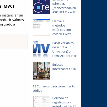
@helper,
s, MVC)
¿reencarnada en
ASP.NET Core 3?
n instanciar un
troducir valores
Llamar a
ostrado a
métodos
estáticos con
ASP.NET Ajax
Pasar variables
de script a un
Url.Action() o
Html.ActionLink()
Enlaces
interesantes 656
13 Consejos para comentar tu
código
Borrado de
registros con
jqGrid y ASP.NET