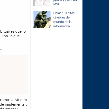
MVC
Otras 101 citas
célebres del
mundo de la
informática
bitual es que lo
uipo, lo que
:
lcamos al stream
o de implementar,
 de avance y