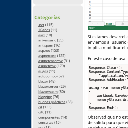
Categorías
(115)
.net
(11)
10años
(18)
ajax
Si estamos desarroll
(35)
aniversario
enviemos al usuario
(16)
antispam
implica modificar el
(153)
asp.net
(125)
aspnetcore
En este caso de usa
(91)
aspnetcoremvc
(179)
aspnetmvc
Response.Clear();

(11)
auges
Response.ContentType
(57)
     "application/v
autobombo
Response.AddHeader(
(48)
blazor
(29)
blazorserver
using (var memoryStr
(30)
blazorwasm
{

    workbook.SaveAs(
(76)
blogging
    memoryStream.Wri
(38)
buenas prácticas
}

(133)
c#
Response.End();
(11)
c#6
Observad que no est
(14)
componentes
de salida para que vi
(15)
consultas
(18)
se debe a que Closed
css