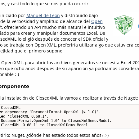
ros, y casi todo lo que se nos pueda ocurrir.
iniciado por
Manuel de León
y distribuido bajo
a de la verbosidad y amplitud de alcance del
Open
t, ofreciendo un API mucho más natural e intuitivo
ñado para crear y manipular documentos Excel. De
sedXML lo eligió después de conocer el SDK oficial y
o se trabaja con Open XML, preferiría utilizar algo que estuviera c
lejidad que el primero supone.
Open XML, para abrir los archivos generados se necesita Excel 20
reo que ocho años después de su aparición ya podríamos considera
nable ;-)
 componente
a instalación de ClosedXML la vamos a realizar a través de Nuget:
ClosedXML

ve dependency 'DocumentFormat.OpenXml (≥ 1.0)'.

ed 'ClosedXML 0.68.1'.

'DocumentFormat.OpenXml 1.0' to ClosedXmlDemo.Model.

'ClosedXML 0.68.1' to ClosedXmlDemo.Model.
irlo: Nuget, ¿dónde has estado todos estos años? ;-)