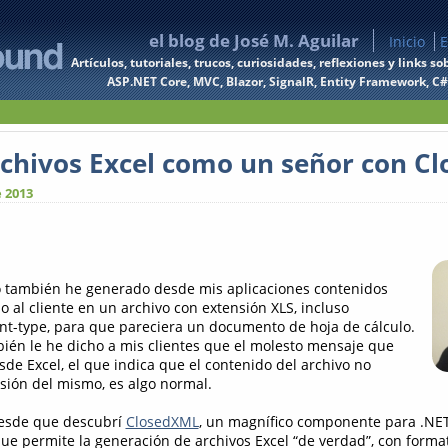
el blog de José M. Aguilar
Inicio
E
Artículos, tutoriales, trucos, curiosidades, reflexiones y links
ASP.NET Core, MVC, Blazor, SignalR, Entity Framework, C#, 
chivos Excel como un señor con C
 2013
yo también he generado desde mis aplicaciones contenidos
 al cliente en un archivo con extensión XLS, incluso
nt-type, para que pareciera un documento de hoja de cálculo.
ién le he dicho a mis clientes que el molesto mensaje que
sde Excel, el que indica que el contenido del archivo no
nsión del mismo, es algo normal.
desde que descubrí
ClosedXML
, un magnífico componente para .NET
ue permite la generación de archivos Excel “de verdad”, con formato