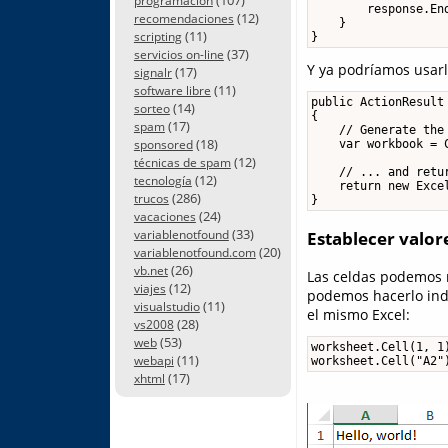
programación
        response.End
(12)
recomendaciones
    }

(11)
scripting
}
(37)
servicios on-line
Y ya podríamos usarl
(17)
signalr
(11)
software libre
public ActionResult 
(14)
sorteo
{

(17)
spam
    // Generate the 
(18)
    var workbook = 
sponsored
(12)
técnicas de spam
    // ... and retur
(12)
tecnología
    return new Excel
(286)
trucos
} 
(24)
vacaciones
(33)
variablenotfound
Establecer valore
(20)
variablenotfound.com
(26)
vb.net
Las celdas podemos r
(12)
viajes
podemos hacerlo ind
(11)
visualstudio
el mismo Excel:
(28)
vs2008
(53)
web
worksheet.Cell(1, 1)
(11)
webapi
worksheet.Cell("A2"
(17)
xhtml