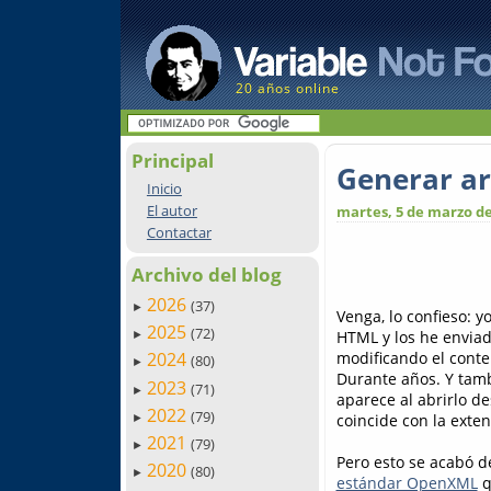
20 años online
Principal
Generar ar
Inicio
El autor
martes, 5 de marzo de
Contactar
Archivo del blog
2026
(37)
►
Venga, lo confieso: 
2025
(72)
HTML y los he enviado
►
modificando el conte
2024
(80)
►
Durante años. Y tamb
2023
(71)
►
aparece al abrirlo de
2022
(79)
coincide con la exte
►
2021
(79)
►
Pero esto se acabó 
2020
(80)
►
estándar OpenXML
q