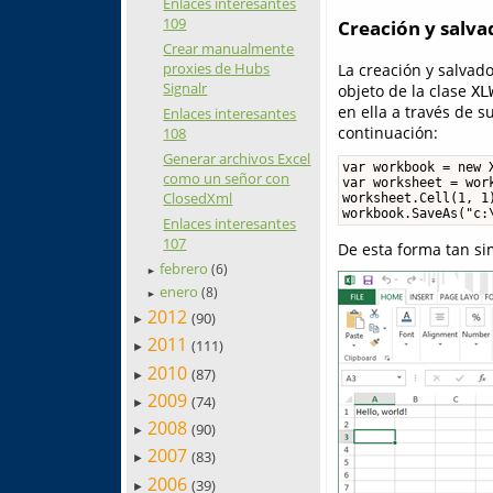
Enlaces interesantes
109
Creación y salv
Crear manualmente
proxies de Hubs
La creación y salvad
Signalr
objeto de la clase
XL
en ella a través de 
Enlaces interesantes
continuación:
108
Generar archivos Excel
var workbook = new X
como un señor con
var worksheet = work
ClosedXml
worksheet.Cell(1, 1)
workbook.SaveAs("c:
Enlaces interesantes
107
De esta forma tan si
febrero
(6)
►
enero
(8)
►
2012
(90)
►
2011
(111)
►
2010
(87)
►
2009
(74)
►
2008
(90)
►
2007
(83)
►
2006
(39)
►