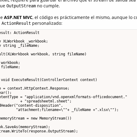
 que
no cumple.
OutputStream
de
ASP.NET MVC
, el código es prácticamente el mismo, aunque lo co
n
personalizado:
ActionResult
sult: ActionResult

 XLWorkbook _workbook;

 string _fileName;

ult(XLWorkbook workbook, string fileName)

workbook;

fileName;

 void ExecuteResult(ControllerContext context)

 = context.HttpContext.Response;

ar();

ntentType = "application/vnd.openxmlformats-officedocument." 

         + "spreadsheetml.sheet";

Header("content-disposition", 

        "attachment;filename=\""+ _fileName +".xlsx\"");

emoryStream = new MemoryStream())

k.SaveAs(memoryStream);

tream.WriteTo(response.OutputStream);
