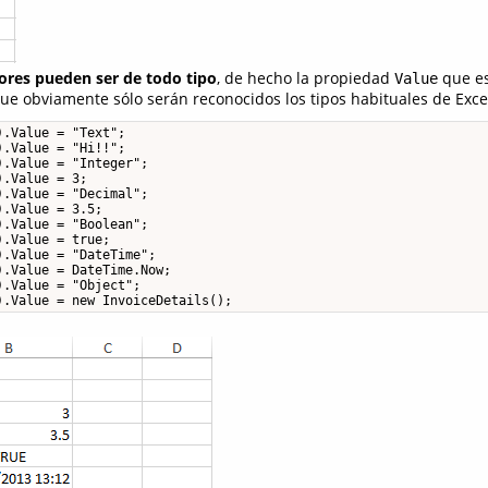
lores pueden ser de todo tipo
, de hecho la propiedad
que es
Value
ue obviamente sólo serán reconocidos los tipos habituales de Exce
.Value = "Text";

.Value = "Hi!!";

.Value = "Integer";

.Value = 3;

.Value = "Decimal";

.Value = 3.5;

.Value = "Boolean";

.Value = true;

.Value = "DateTime";

.Value = DateTime.Now;

.Value = "Object";

).Value = new InvoiceDetails();