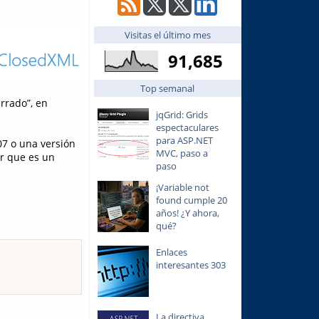
Visitas el último mes
91,685
Top semanal
errado”, en
jqGrid: Grids
espectaculares
para ASP.NET
07 o una versión
MVC, paso a
r que es un
paso
¡Variable not
found cumple 20
años! ¿Y ahora,
qué?
Enlaces
interesantes 303
La directiva