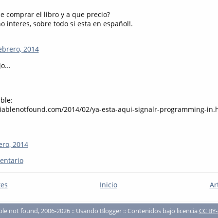
 comprar el libro y a que precio?
 interes, sobre todo si esta en español!.
ebrero, 2014
o...
ble:
iablenotfound.com/2014/02/ya-esta-aqui-signalr-programming-in.
ero, 2014
entario
tes
Inicio
Ar
ble not found, 2006-2026 :: Usando Blogger :: Contenidos bajo licencia
CC BY-