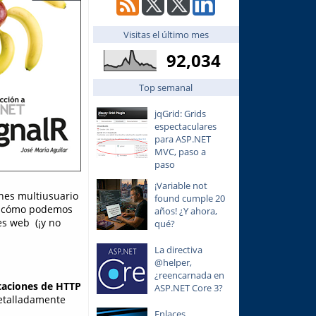
Visitas el último mes
92,034
Top semanal
jqGrid: Grids
espectaculares
para ASP.NET
MVC, paso a
paso
¡Variable not
ones multiusuario
found cumple 20
os cómo podemos
años! ¿Y ahora,
es web (¡y no
qué?
La directiva
@helper,
¿reencarnada en
taciones de HTTP
ASP.NET Core 3?
detalladamente
Enlaces