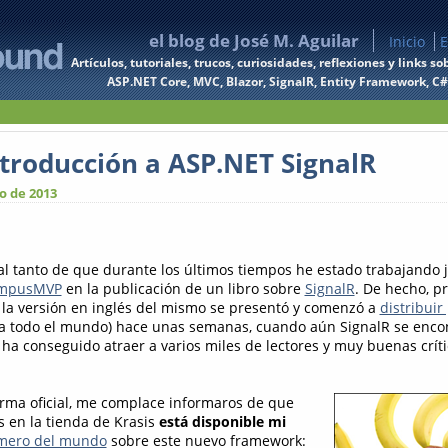
el blog de José M. Aguilar
Inicio
E
Artículos, tutoriales, trucos, curiosidades, reflexiones y links
ASP.NET Core, MVC, Blazor, SignalR, Entity Framework, C#, 
Introducción a ASP.NET SignalR
o de 2013
al tanto de que durante los últimos tiempos he estado trabajando j
ampusMVP
en la publicación de un libro sobre
SignalR
. De hecho, 
la versión en inglés del mismo se presentó y comenzó a
distribuir
a todo el mundo) hace unas semanas, cuando aún SignalR se enco
 ha conseguido atraer a varios miles de lectores y muy buenas crít
rma oficial, me complace informaros de que
 en la tienda de Krasis
está disponible mi
mero del mundo
sobre este nuevo framework: