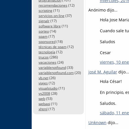
miércoles, 20 
programación
(12)
recomendaciones
Anónimo dijo...
(11)
scripting
(37)
servicios on-line
Hola Jose Maria
(17)
signalr
(11)
software libre
Cuando sale tu
(14)
sorteo
(17)
spam
Saludos
(18)
sponsored
(12)
técnicas de spam
(12)
Cesar
tecnología
(286)
trucos
viernes, 10 ene
(24)
vacaciones
(33)
variablenotfound
josé M. Aguilar
dijo...
(20)
variablenotfound.com
(26)
vb.net
Hola César!
(12)
viajes
(11)
visualstudio
En principio, e
(28)
vs2008
(53)
web
Saludos.
(11)
webapi
(17)
xhtml
sábado, 11 ene
Unknown
dijo...