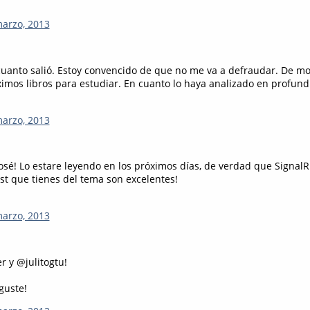
marzo, 2013
uanto salió. Estoy convencido de que no me va a defraudar. De m
ximos libros para estudiar. En cuanto lo haya analizado en profun
marzo, 2013
 José! Lo estare leyendo en los próximos días, de verdad que Signa
st que tienes del tema son excelentes!
marzo, 2013
r y @julitogtu!
guste!