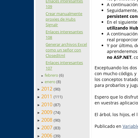
Enlaces interesantes
A continuación
109
Seguidamente, 
Crear manualmente
persistent con
proxies de Hubs
En el siguient
Signalr
utilizando Hu
Enlaces interesantes
A continuación
108
real proporcio
Generar archivos Excel
Y por último, 
como un señor con
aprenderemos a
ClosedXml
no ASP.NET
, c
Enlaces interesantes
Exceptuando los dos 
107
con mucho código, y 
febrero
(6)
►
los conceptos tratad
enero
(8)
►
para probarlos y jug
2012
(90)
►
2011
Espero que lo disfrut
(111)
►
en vuestras aplicaci
2010
(87)
►
2009
(74)
►
El árbol, los hijos, e
2008
(90)
►
Publicado en
Variabl
2007
(83)
►
2006
(39)
►