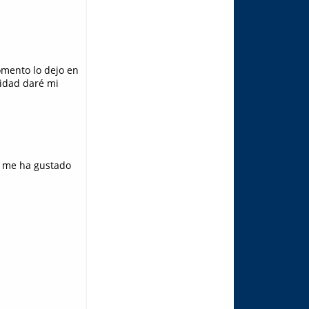
omento lo dejo en
didad daré mi
lR me ha gustado