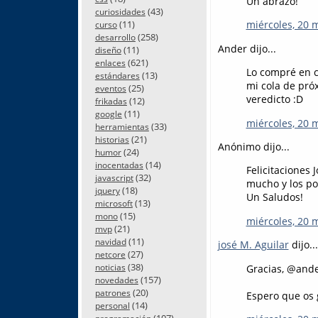
Un abrazo!
(43)
curiosidades
(11)
miércoles, 20 
curso
(258)
desarrollo
Ander dijo...
(11)
diseño
(621)
enlaces
Lo compré en c
(13)
estándares
mi cola de pró
(25)
eventos
veredicto :D
(12)
frikadas
(11)
google
miércoles, 20 
(33)
herramientas
(21)
historias
Anónimo dijo...
(24)
humor
(14)
inocentadas
Felicitaciones
(32)
javascript
mucho y los po
(18)
jquery
Un Saludos!
(13)
microsoft
(15)
mono
miércoles, 20 
(21)
mvp
(11)
navidad
josé M. Aguilar
dijo...
(27)
netcore
(38)
Gracias, @ande
noticias
(157)
novedades
(20)
patrones
Espero que os 
(14)
personal
(107)