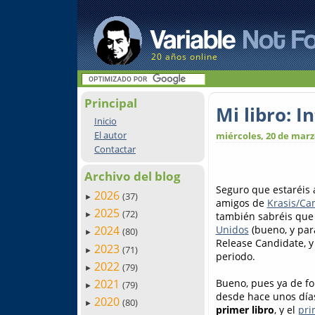
20 años online
Principal
Mi libro: 
Inicio
El autor
miércoles, 20 de marz
Contactar
Archivo del blog
Seguro que estaréis 
2026
(37)
►
amigos de
Krasis/C
2025
(72)
también sabréis que 
►
Unidos
(bueno, y par
2024
(80)
►
Release Candidate, y
2023
(71)
►
periodo.
2022
(79)
►
Bueno, pues ya de fo
2021
(79)
►
desde hace unos días
2020
(80)
►
primer libro
, y el
pri