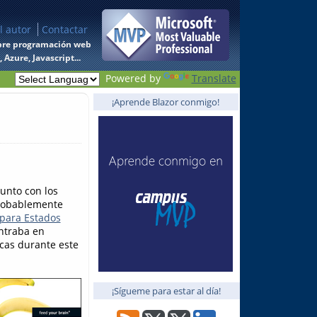
l autor
Contactar
 sobre programación web
Azure, Javascript...
Powered by
Translate
¡Aprende Blazor conmigo!
unto con los
probablemente
 para Estados
ntraba en
icas durante este
¡Sígueme para estar al día!