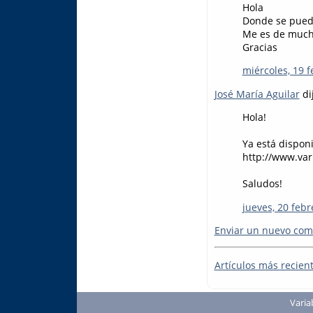
Hola
Donde se puede
Me es de mucho
Gracias
miércoles, 19 f
José María Aguilar
dij
Hola!
Ya está disponi
http://www.var
Saludos!
jueves, 20 febr
Enviar un nuevo com
Artículos más recien
Varia