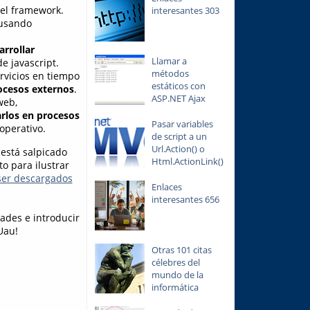
del framework.
interesantes 303
 usando
arrollar
Llamar a
e javascript.
métodos
rvicios en tiempo
estáticos con
ocesos externos
.
ASP.NET Ajax
web,
arlos en procesos
Pasar variables
operativo.
de script a un
Url.Action() o
 está salpicado
Html.ActionLink()
o para ilustrar
er descargados
Enlaces
interesantes 656
dades e introducir
Uau!
Otras 101 citas
célebres del
mundo de la
informática