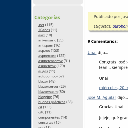
Publicado por
Jos
Categorías
(115)
.net
Etiquetas:
autobo
(11)
10años
(18)
ajax
(35)
aniversario
9 Comentarios:
(16)
antispam
(153)
asp.net
Unai
dijo...
(125)
aspnetcore
(91)
aspnetcoremvc
Congrats José :
(179)
aspnetmvc
lean... siempre
(11)
auges
(57)
autobombo
Unai
(48)
blazor
(29)
blazorserver
miércoles, 20 
(30)
blazorwasm
(76)
josé M. Aguilar
dijo...
blogging
(38)
buenas prácticas
Gracias Unai!
(133)
c#
(11)
c#6
(14)
Jejeje, qué gra
componentes
(15)
consultas
(18)
css