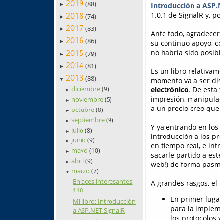
2019
(88)
Introducción a ASP.
►
2018
1.0.1 de SignalR y, p
(74)
►
2017
(83)
►
Ante todo, agradecer 
2016
(86)
su continuo apoyo, c
►
2015
no habría sido posibl
(79)
►
2014
(81)
►
Es un libro relativa
2013
(88)
momento va a ser di
▼
diciembre
electrónico
. De esta
(9)
►
impresión, manipulaci
noviembre
(5)
►
a un precio creo que
octubre
(8)
►
septiembre
(9)
►
Y ya entrando en los 
julio
(8)
►
introducción a los pr
junio
(9)
►
en tiempo real, e i
mayo
(10)
►
sacarle partido a es
abril
(9)
►
web!) de forma pasm
marzo
(7)
▼
Enlaces interesantes
A grandes rasgos, el
110
En primer luga
Mi libro: Introducción
para la implem
a ASP.NET SignalR
los protocolos