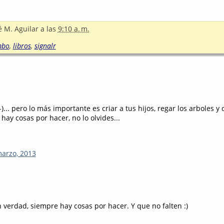
é M. Aguilar
a las
9:10 a. m.
mbo
,
libros
,
signalr
-)... pero lo más importante es criar a tus hijos, regar los arboles y 
 hay cosas por hacer, no lo olvides...
marzo, 2013
n verdad, siempre hay cosas por hacer. Y que no falten :)