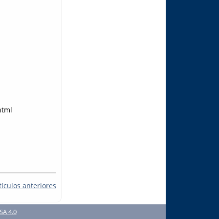
html
tículos anteriores
SA 4.0