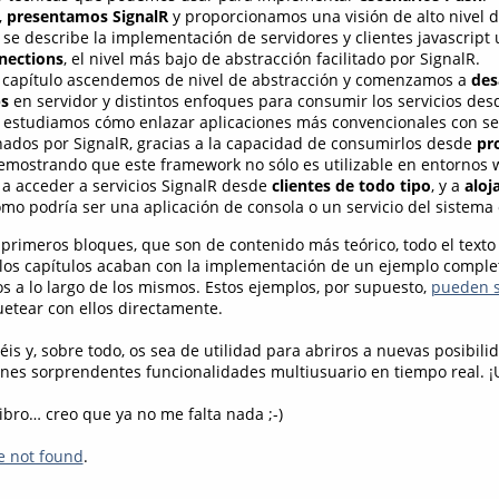
,
presentamos SignalR
y proporcionamos una visión de alto nivel 
se describe la implementación de servidores y clientes javascript
nections
, el nivel más bajo de abstracción facilitado por SignalR.
e capítulo ascendemos de nivel de abstracción y comenzamos a
des
bs
en servidor y distintos enfoques para consumir los servicios desd
 estudiamos cómo enlazar aplicaciones más convencionales con se
nados por SignalR, gracias a la capacidad de consumirlos desde
pr
demostrando que este framework no sólo es utilizable en entornos 
 acceder a servicios SignalR desde
clientes de todo tipo
, y a
aloj
omo podría ser una aplicación de consola o un servicio del sistema 
primeros bloques, que son de contenido más teórico, todo el texto
los capítulos acaban con la implementación de un ejemplo complet
os a lo largo de los mismos. Estos ejemplos, por supuesto,
pueden s
uetear con ellos directamente.
éis y, sobre todo, os sea de utilidad para abriros a nuevas posibili
ones sorprendentes funcionalidades multiusuario en tiempo real. ¡
l libro… creo que ya no me falta nada ;-)
e not found
.