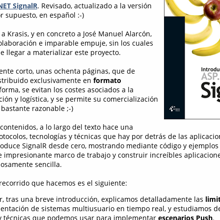
NET SignalR
. Revisado, actualizado a la versión
or supuesto, en español :-)
a Krasis, y en concreto a José Manuel Alarcón,
olaboración e imparable empuje, sin los cuales
e llegar a materializar este proyecto.
mente corto, unas ochenta páginas, que de
stribuido exclusivamente en
formato
 forma, se evitan los costes asociados a la
ón y logística, y se permite su comercialización
 bastante razonable ;-)
contenidos, a lo largo del texto hace una
otocolos, tecnologías y técnicas que hay por detrás de las aplicaci
ntroduce SignalR desde cero, mostrando mediante código y ejempl
te impresionante marco de trabajo y construir increíbles aplicacion
osamente sencilla.
 recorrido que hacemos es el siguiente:
r, tras una breve introducción, explicamos detalladamente las
limi
entación de sistemas multiusuario en tiempo real, y estudiamos 
 y técnicas que podemos usar para implementar
escenarios Push
.