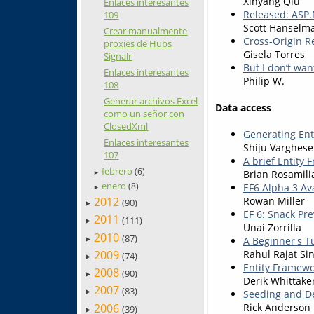
Xinyang Qiu
Enlaces interesantes
Released: ASP.
109
Scott Hanselm
Crear manualmente
Cross-Origin R
proxies de Hubs
Gisela Torres
Signalr
But I don’t wan
Enlaces interesantes
Philip W.
108
Generar archivos Excel
Data access
como un señor con
ClosedXml
Generating Ent
Enlaces interesantes
Shiju Varghese
107
A brief Entity
febrero
(6)
Brian Rosamili
►
enero
EF6 Alpha 3 Av
(8)
►
Rowan Miller
2012
(90)
►
EF 6: Snack Pr
2011
(111)
►
Unai Zorrilla
2010
(87)
A Beginner's T
►
Rahul Rajat Si
2009
(74)
►
Entity Framew
2008
(90)
►
Derik Whittake
2007
(83)
Seeding and De
►
2006
Rick Anderson
(39)
►