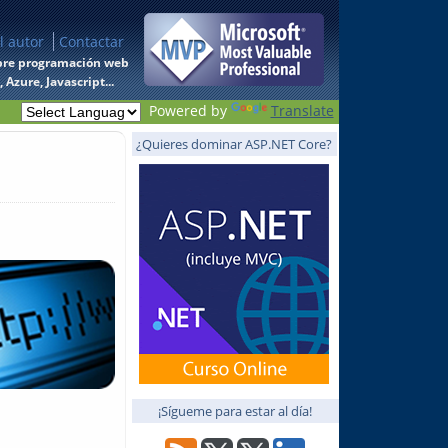
l autor
Contactar
 sobre programación web
Azure, Javascript...
Powered by
Translate
¿Quieres dominar ASP.NET Core?
¡Sígueme para estar al día!