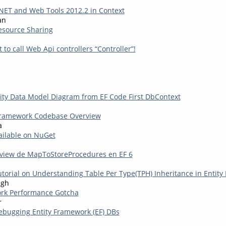
NET and Web Tools 2012.2 in Context
an
esource Sharing
t to call Web Api controllers “Controller”!
ity Data Model Diagram from EF Code First DbContext
 Framework Codebase Overview
a
ailable on NuGet
eview de MapToStoreProcedures en EF 6
utorial on Understanding Table Per Type(TPH) Inheritance in Entit
ngh
ork Performance Gotcha
r
bugging Entity Framework (EF) DBs