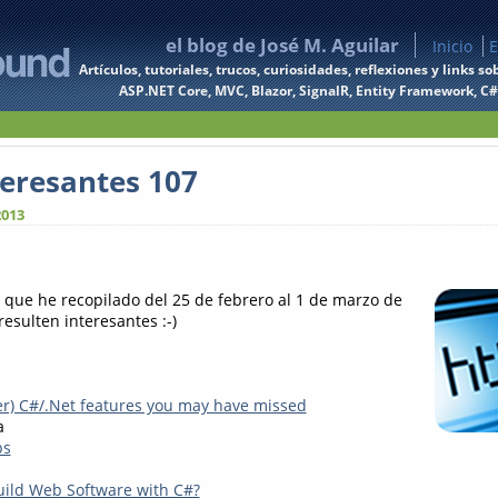
el blog de José M. Aguilar
Inicio
E
Artículos, tutoriales, trucos, curiosidades, reflexiones y links
ASP.NET Core, MVC, Blazor, SignalR, Entity Framework, C#, 
teresantes 107
2013
s que he recopilado del 25 de febrero al 1 de marzo de
esulten interesantes :-)
r) C#/.Net features you may have missed
a
ps
ild Web Software with C#?