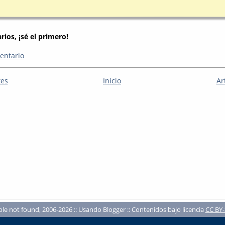
ios, ¡sé el primero!
entario
tes
Inicio
Ar
ble not found, 2006-2026 :: Usando Blogger :: Contenidos bajo licencia
CC BY-