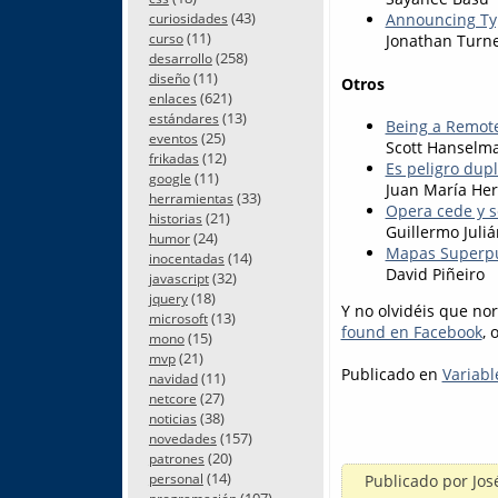
(43)
Announcing Typ
curiosidades
(11)
curso
Jonathan Turn
(258)
desarrollo
(11)
diseño
Otros
(621)
enlaces
(13)
estándares
Being a Remote
(25)
eventos
Scott Hanselm
(12)
frikadas
Es peligro dupl
(11)
google
Juan María He
(33)
herramientas
Opera cede y s
(21)
historias
Guillermo Juliá
(24)
humor
Mapas Superpu
(14)
inocentadas
David Piñeiro
(32)
javascript
(18)
jquery
Y no olvidéis que no
(13)
microsoft
found en Facebook
, 
(15)
mono
(21)
mvp
Publicado en
Variabl
(11)
navidad
(27)
netcore
(38)
noticias
(157)
novedades
(20)
patrones
(14)
personal
Publicado por
Jos
(107)