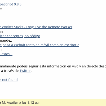
eScript 0.8.3
er
 Worker Sucks - Long Live the Remote Worker
an
icar conceptos, no código
rnández
e pasa a WebKit tanto en móvil como en escritorio
n
estos II
rmalmente podéis seguir esta información en vivo y en directo de
o a través de
Twitter
.
e not found
é M. Aguilar
a las
9:12 a. m.