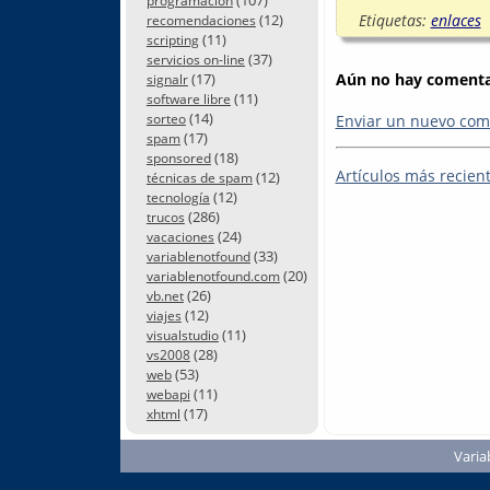
programación
Etiquetas:
enlaces
(12)
recomendaciones
(11)
scripting
(37)
servicios on-line
Aún no hay comentar
(17)
signalr
(11)
software libre
(14)
Enviar un nuevo com
sorteo
(17)
spam
(18)
sponsored
Artículos más recien
(12)
técnicas de spam
(12)
tecnología
(286)
trucos
(24)
vacaciones
(33)
variablenotfound
(20)
variablenotfound.com
(26)
vb.net
(12)
viajes
(11)
visualstudio
(28)
vs2008
(53)
web
(11)
webapi
(17)
xhtml
Varia