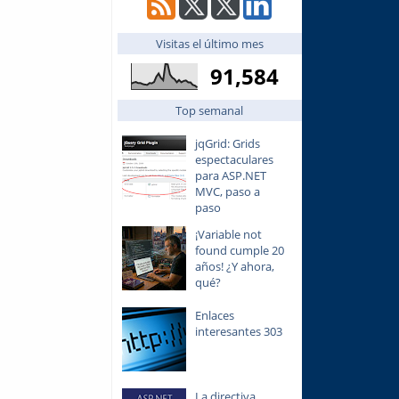
Visitas el último mes
91,584
Top semanal
jqGrid: Grids
espectaculares
para ASP.NET
MVC, paso a
paso
¡Variable not
found cumple 20
años! ¿Y ahora,
qué?
Enlaces
interesantes 303
La directiva