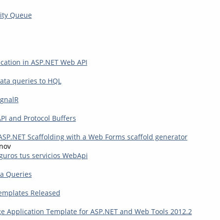
rity Queue
cation in ASP.NET Web API
ata queries to HQL
ignalR
I and Protocol Buffers
 ASP.NET Scaffolding with a Web Forms scaffold generator
nov
uros tus servicios WebApi
a Queries
emplates Released
e Application Template for ASP.NET and Web Tools 2012.2