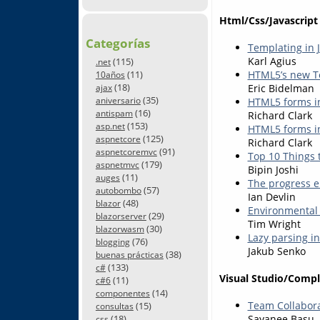
Html/Css/Javascript
Categorías
Templating in J
Karl Agius
(115)
.net
(11)
HTML5’s new Te
10años
(18)
Eric Bidelman
ajax
(35)
aniversario
HTML5 forms i
(16)
antispam
Richard Clark
(153)
asp.net
HTML5 forms in
(125)
aspnetcore
Richard Clark
(91)
aspnetcoremvc
Top 10 Things 
(179)
aspnetmvc
Bipin Joshi
(11)
auges
The progress 
(57)
autobombo
Ian Devlin
(48)
blazor
Environmental 
(29)
blazorserver
Tim Wright
(30)
blazorwasm
Lazy parsing in
(76)
blogging
Jakub Senko
(38)
buenas prácticas
(133)
c#
Visual Studio/Comp
(11)
c#6
(14)
componentes
Team Collabora
(15)
consultas
(18)
Sayanee Basu
css