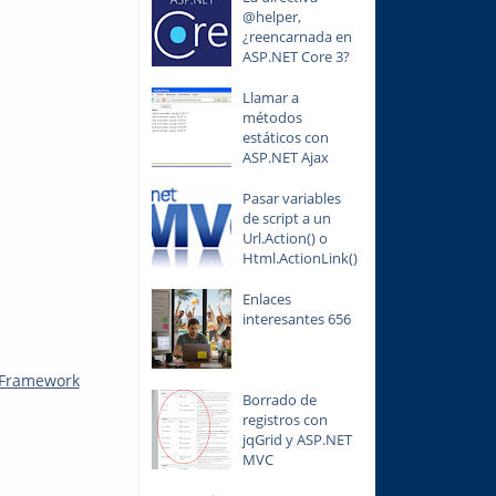
@helper,
¿reencarnada en
ASP.NET Core 3?
Llamar a
métodos
estáticos con
ASP.NET Ajax
Pasar variables
de script a un
Url.Action() o
Html.ActionLink()
Enlaces
interesantes 656
y Framework
Borrado de
registros con
jqGrid y ASP.NET
MVC