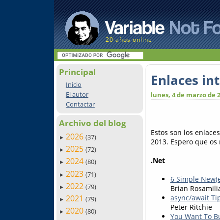
20 años online
Principal
Enlaces in
Inicio
El autor
lunes, 4 de marzo de 
Contactar
Archivo del blog
Estos son los enlace
2026
(37)
►
2013. Espero que os r
2025
(72)
►
.Net
2024
(80)
►
2023
(71)
►
6 Simple New(e
2022
(79)
Brian Rosamili
►
2021
async/await Ti
(79)
►
Peter Ritchie
2020
(80)
►
You Want To Bu