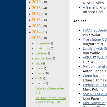
2019
(88)
K. Scott Allen
►
2018
A Generic Prio
(74)
►
Richard Carr
2017
(83)
►
2016
(86)
►
Asp.net
2015
(79)
►
HMAC authenti
2014
(81)
►
Piotr Walat
2013
(88)
▼
Translating OD
diciembre
Raghuram N.
(9)
►
Logging with S
noviembre
(5)
►
Ran Wahle
octubre
(8)
►
ASP.NET Web AP
septiembre
(9)
►
Filip W.
julio
(8)
►
Pre-release of
junio
(9)
►
Anton Babadja
mayo
(10)
►
Como hacer seg
abril
(9)
►
Eduard Tomás
marzo
(7)
WebApi & oDat
▼
Enlaces interesantes
Marc Rubiño
110
ASP.NET SPA T
Mi libro: Introducción
John Papa
a ASP.NET SignalR
MVC Single Pag