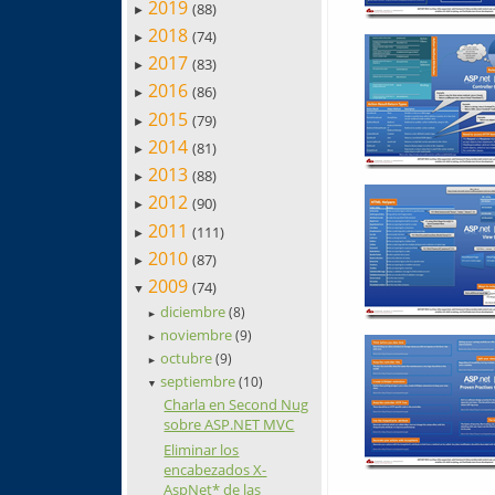
2019
(88)
►
2018
(74)
►
2017
(83)
►
2016
(86)
►
2015
(79)
►
2014
(81)
►
2013
(88)
►
2012
(90)
►
2011
(111)
►
2010
(87)
►
2009
(74)
▼
diciembre
(8)
►
noviembre
(9)
►
octubre
(9)
►
septiembre
(10)
▼
Charla en Second Nug
sobre ASP.NET MVC
Eliminar los
encabezados X-
AspNet* de las