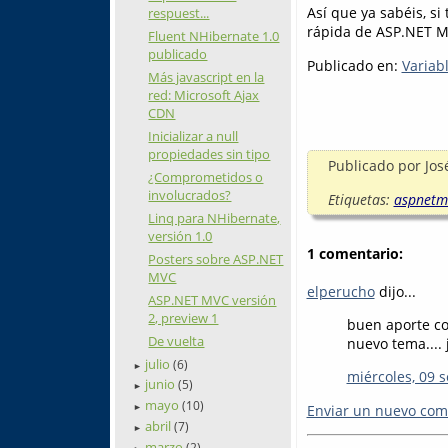
Así que ya sabéis, s
respuest...
rápida de ASP.NET MV
Fluent NHibernate 1.0
publicado
Publicado en:
Variab
Más javascript en la
red: Microsoft Ajax
CDN
Inicializar a null
propiedades sin tipo
Publicado por
Jos
¿Comprometidos o
involucrados?
Etiquetas:
aspnetm
Linq para NHibernate,
versión 1.0
1 comentario:
Posters sobre ASP.NET
MVC
elperucho
dijo...
ASP.NET MVC versión
2, preview 1
buen aporte c
De vuelta
nuevo tema.... j
julio
(6)
►
miércoles, 09 
junio
(5)
►
mayo
(10)
Enviar un nuevo com
►
abril
(7)
►
marzo
(2)