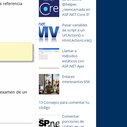
a referencia
@helper,
¿reencarnada en
ASP.NET Core 3?
Pasar variables
de script a un
Url.Action() o
Html.ActionLink()
Llamar a
métodos
estáticos con
ASP.NET Ajax
Enlaces
interesantes 656
 examen de un
13 Consejos para comentar tu
código
Comentar
porciones de
código en un