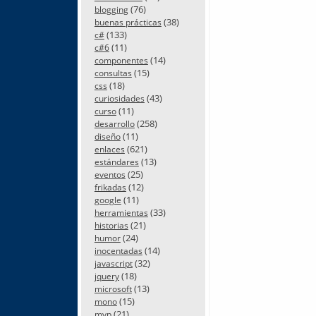
(76)
blogging
(38)
buenas prácticas
(133)
c#
(11)
c#6
(14)
componentes
(15)
consultas
(18)
css
(43)
curiosidades
(11)
curso
(258)
desarrollo
(11)
diseño
(621)
enlaces
(13)
estándares
(25)
eventos
(12)
frikadas
(11)
google
(33)
herramientas
(21)
historias
(24)
humor
(14)
inocentadas
(32)
javascript
(18)
jquery
(13)
microsoft
(15)
mono
(21)
mvp