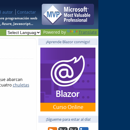
l autor
Contactar
 sobre programación web
Azure, Javascript...
Powered by
Translate
¡Aprende Blazor conmigo!
ue abarcan
 cuatro
chuletas
¡Sígueme para estar al día!