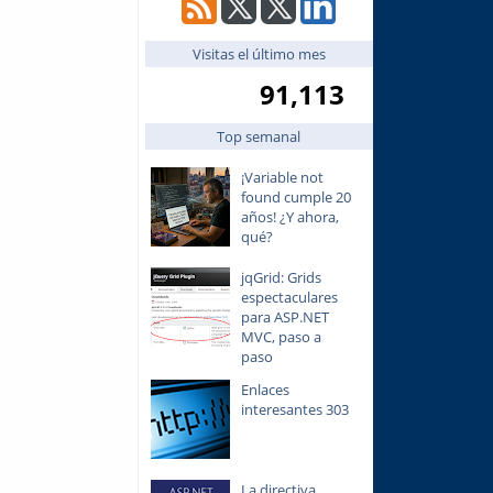
Visitas el último mes
91,113
Top semanal
¡Variable not
found cumple 20
años! ¿Y ahora,
qué?
jqGrid: Grids
espectaculares
para ASP.NET
MVC, paso a
paso
Enlaces
interesantes 303
La directiva