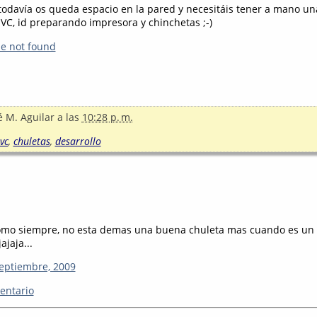
i todavía os queda espacio en la pared y necesitáis tener a mano un
C, id preparando impresora y chinchetas ;-)
le not found
é M. Aguilar
a las
10:28 p. m.
vc
,
chuletas
,
desarrollo
omo siempre, no esta demas una buena chuleta mas cuando es un
ajaja...
septiembre, 2009
entario