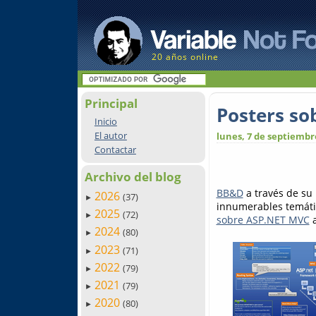
20 años online
Principal
Posters s
Inicio
El autor
lunes, 7 de septiembr
Contactar
Archivo del blog
BB&D
a través de su 
2026
(37)
►
innumerables temática
2025
(72)
►
sobre ASP.NET MVC
a
2024
(80)
►
2023
(71)
►
2022
(79)
►
2021
(79)
►
2020
(80)
►