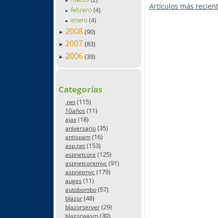
►
Artículos más recien
febrero
(4)
►
enero
(4)
►
2008
(90)
►
2007
(83)
►
2006
(39)
►
Categorías
(115)
.net
(11)
10años
(18)
ajax
(35)
aniversario
(16)
antispam
(153)
asp.net
(125)
aspnetcore
(91)
aspnetcoremvc
(179)
aspnetmvc
(11)
auges
(57)
autobombo
(48)
blazor
(29)
blazorserver
(30)
blazorwasm