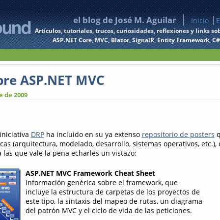
el blog de José M. Aguilar
Inicio
E
Artículos, tutoriales, trucos, curiosidades, reflexiones y links
ASP.NET Core, MVC, Blazor, SignalR, Entity Framework, C#, 
obre ASP.NET MVC
e de 2009
iniciativa
DRP
ha incluido en su ya extenso
repositorio de posters
q
s (arquitectura, modelado, desarrollo, sistemas operativos, etc.),
 las que vale la pena echarles un vistazo:
ASP.NET MVC Framework Cheat Sheet
Información genérica sobre el framework, que
incluye la estructura de carpetas de los proyectos de
este tipo, la sintaxis del mapeo de rutas, un diagrama
del patrón MVC y el ciclo de vida de las peticiones.