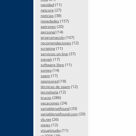
(11)
navidad
(27)
netcore
(38)
noticias
(157)
novedades
(20)
patrones
(14)
personal
(107)
programación
(12)
recomendaciones
(11)
scripting
(37)
servicios on-line
(17)
signalr
(11)
software libre
(14)
sorteo
(17)
spam
(18)
sponsored
(12)
técnicas de spam
(12)
tecnología
(286)
trucos
(24)
vacaciones
(33)
variablenotfound
(20)
variablenotfound.com
(26)
vb.net
(12)
viajes
(11)
visualstudio
(28)
vs2008