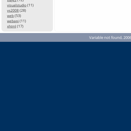
(11)
visualstudio
(28)
vs2008
(53)
web
(11)
webapi
(17)
xhtml
Variable not found, 2006