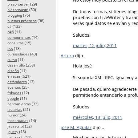
(29)
blazorserver
(30)
blazorwasm
De todas formas, si tienes blog
(76)
blogging
pruebas con LiveWriter y trazar
(38)
buenas prácticas
verás qué datos se envían y rec
(133)
c#
(11)
c#6
Saludos!
(14)
componentes
(15)
consultas
martes, 12 julio, 2011
(18)
css
(43)
curiosidades
Arturo
dijo...
(11)
curso
(258)
desarrollo
Hola José
(11)
diseño
(621)
enlaces
Si soporta XML-RPC. Igual voy a
(13)
estándares
(25)
eventos
De pasada, quiero agradecerte
(12)
frikadas
permitiendo entenderlo a prof
(11)
google
(33)
herramientas
Saludos
(21)
historias
(24)
humor
miércoles, 13 julio, 2011
(14)
inocentadas
(32)
javascript
josé M. Aguilar
dijo...
(18)
jquery
(13)
Muchas gracias, Arturo :-)
microsoft