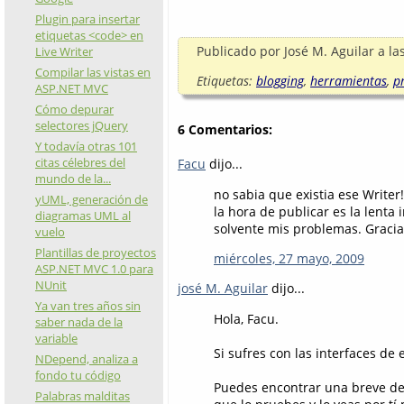
Plugin para insertar
etiquetas <code> en
Publicado por
José M. Aguilar
a la
Live Writer
Compilar las vistas en
Etiquetas:
blogging
,
herramientas
,
p
ASP.NET MVC
Cómo depurar
selectores jQuery
6 Comentarios:
Y todavía otras 101
citas célebres del
Facu
dijo...
mundo de la...
no sabia que existia ese Writer
yUML, generación de
la hora de publicar es la lent
diagramas UML al
solvente mis problemas. Gracia
vuelo
Plantillas de proyectos
miércoles, 27 mayo, 2009
ASP.NET MVC 1.0 para
NUnit
josé M. Aguilar
dijo...
Ya van tres años sin
Hola, Facu.
saber nada de la
variable
Si sufres con las interfaces de
NDepend, analiza a
fondo tu código
Puedes encontrar una breve de
Palabras malditas