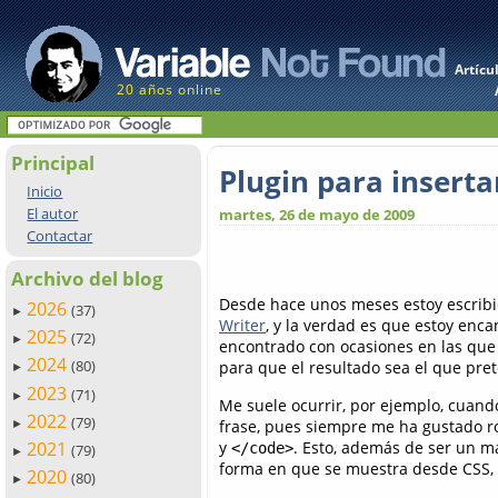
Artícu
20 años online
Principal
Plugin para inserta
Inicio
El autor
martes, 26 de mayo de 2009
Contactar
Archivo del blog
Desde hace unos meses estoy escrib
2026
(37)
►
Writer
, y la verdad es que estoy en
2025
(72)
►
encontrado con ocasiones en las que 
2024
(80)
para que el resultado sea el que pre
►
2023
(71)
►
Me suele ocurrir, por ejemplo, cuan
2022
(79)
frase, pues siempre me ha gustado ro
►
y
. Esto, además de ser un 
2021
</code>
(79)
►
forma en que se muestra desde CSS, e
2020
(80)
►