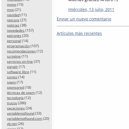
(15)
mono
miércoles, 13 julio, 2011
(21)
mvp
(11)
navidad
Enviar un nuevo comentario
(27)
netcore
(38)
noticias
(157)
novedades
Artículos más recientes
(20)
patrones
(14)
personal
(107)
programación
(12)
recomendaciones
(11)
scripting
(37)
servicios on-line
(17)
signalr
(11)
software libre
(14)
sorteo
(17)
spam
(18)
sponsored
(12)
técnicas de spam
(12)
tecnología
(286)
trucos
(24)
vacaciones
(33)
variablenotfound
(20)
variablenotfound.com
(26)
vb.net
(12)
viajes