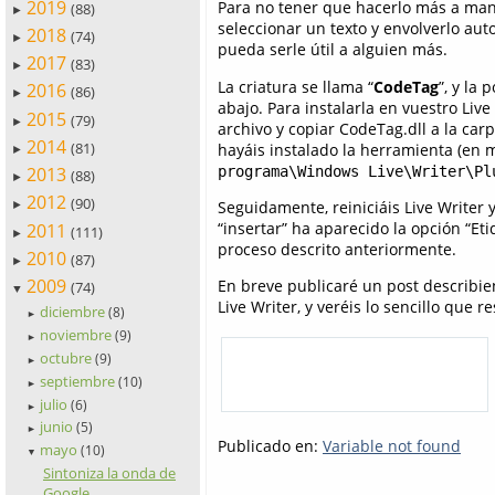
2019
Para no tener que hacerlo más a ma
(88)
►
seleccionar un texto y envolverlo au
2018
(74)
►
pueda serle útil a alguien más.
2017
(83)
►
La criatura se llama “
CodeTag
”, y la
2016
(86)
►
abajo. Para instalarla en vuestro Li
2015
(79)
►
archivo y copiar CodeTag.dll a la car
2014
(81)
hayáis instalado la herramienta (en m
►
programa\Windows Live\Writer\Pl
2013
(88)
►
2012
(90)
Seguidamente, reiniciáis Live Writer y
►
“insertar” ha aparecido la opción “Eti
2011
(111)
►
proceso descrito anteriormente.
2010
(87)
►
2009
En breve publicaré un post describi
(74)
▼
Live Writer, y veréis lo sencillo que
diciembre
(8)
►
noviembre
(9)
►
octubre
(9)
►
septiembre
(10)
►
julio
(6)
►
junio
(5)
►
Publicado en:
Variable not found
mayo
(10)
▼
Sintoniza la onda de
Google