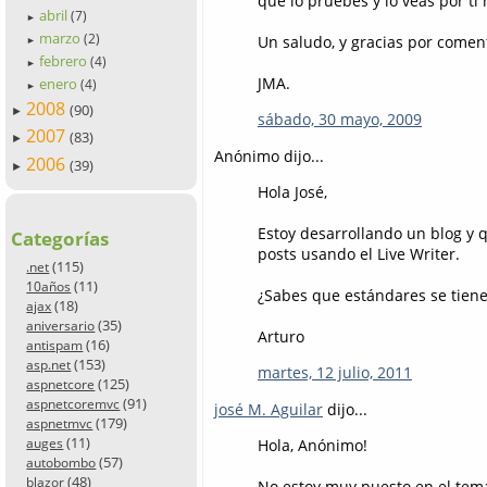
que lo pruebes y lo veas por tí
abril
(7)
►
marzo
(2)
Un saludo, y gracias por comen
►
febrero
(4)
►
JMA.
enero
(4)
►
2008
(90)
►
sábado, 30 mayo, 2009
2007
(83)
►
Anónimo dijo...
2006
(39)
►
Hola José,
Estoy desarrollando un blog y q
Categorías
posts usando el Live Writer.
(115)
.net
(11)
10años
¿Sabes que estándares se tien
(18)
ajax
(35)
aniversario
Arturo
(16)
antispam
(153)
asp.net
martes, 12 julio, 2011
(125)
aspnetcore
(91)
aspnetcoremvc
josé M. Aguilar
dijo...
(179)
aspnetmvc
(11)
auges
Hola, Anónimo!
(57)
autobombo
(48)
blazor
No estoy muy puesto en el tem