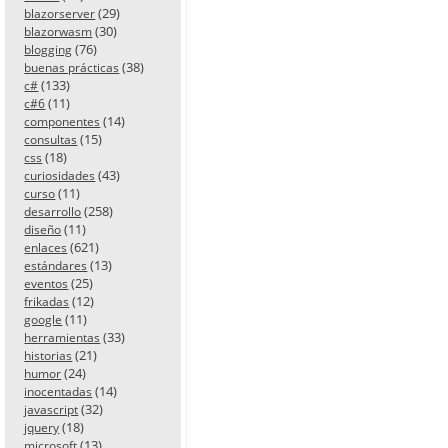
(29)
blazorserver
(30)
blazorwasm
(76)
blogging
(38)
buenas prácticas
(133)
c#
(11)
c#6
(14)
componentes
(15)
consultas
(18)
css
(43)
curiosidades
(11)
curso
(258)
desarrollo
(11)
diseño
(621)
enlaces
(13)
estándares
(25)
eventos
(12)
frikadas
(11)
google
(33)
herramientas
(21)
historias
(24)
humor
(14)
inocentadas
(32)
javascript
(18)
jquery
(13)
microsoft