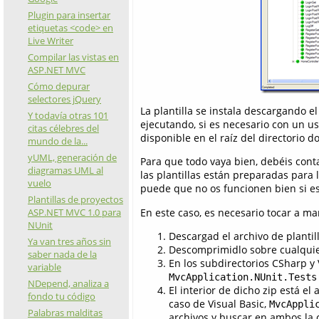
Plugin para insertar
etiquetas <code> en
Live Writer
Compilar las vistas en
ASP.NET MVC
Cómo depurar
selectores jQuery
La plantilla se instala descargando e
Y todavía otras 101
ejecutando, si es necesario con un us
citas célebres del
disponible en el raíz del directorio 
mundo de la...
yUML, generación de
Para que todo vaya bien, debéis con
diagramas UML al
las plantillas están preparadas para la
vuelo
puede que no os funcionen bien si est
Plantillas de proyectos
En este caso, es necesario tocar a man
ASP.NET MVC 1.0 para
NUnit
Descargad el archivo de plantil
Ya van tres años sin
Descomprimidlo sobre cualquie
saber nada de la
En los subdirectorios CSharp y 
variable
MvcApplication.NUnit.Tests
NDepend, analiza a
El interior de dicho zip está el 
fondo tu código
caso de Visual Basic,
MvcAppli
Palabras malditas
archivos y buscar en ambos la c