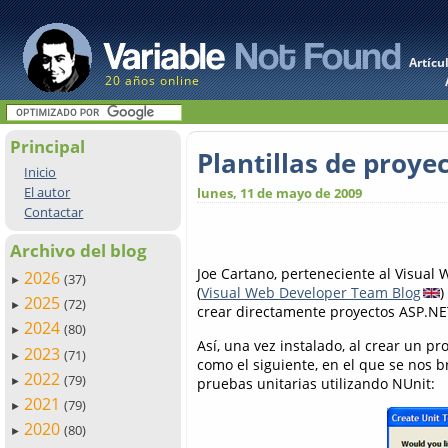
Artícu
20 años online
Principal
Plantillas de proy
Inicio
El autor
lunes, 11 de mayo de 2009
Contactar
Archivo del blog
Joe Cartano, perteneciente al Visual
2026
(37)
►
(
Visual Web Developer Team
Blog
)
2025
(72)
►
crear directamente proyectos ASP.NE
2024
(80)
►
Así, una vez instalado, al crear un 
2023
(71)
►
como el siguiente, en el que se nos b
2022
(79)
pruebas unitarias utilizando NUnit:
►
2021
(79)
►
2020
(80)
►