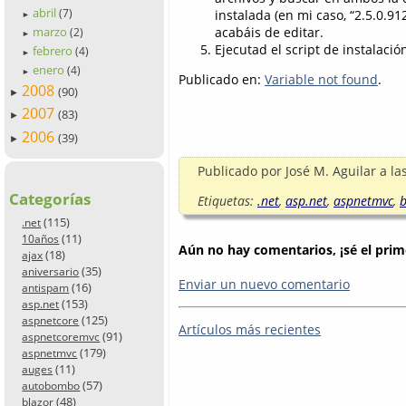
abril
instalada (en mi caso, “2.5.0.91
(7)
►
acabáis de editar.
marzo
(2)
►
Ejecutad el script de instalaci
febrero
(4)
►
enero
(4)
►
Publicado en:
Variable not found
.
2008
(90)
►
2007
(83)
►
2006
(39)
►
Publicado por
José M. Aguilar
a la
Categorías
Etiquetas:
.net
,
asp.net
,
aspnetmvc
,
b
(115)
.net
(11)
10años
Aún no hay comentarios, ¡sé el prim
(18)
ajax
(35)
aniversario
Enviar un nuevo comentario
(16)
antispam
(153)
asp.net
(125)
aspnetcore
Artículos más recientes
(91)
aspnetcoremvc
(179)
aspnetmvc
(11)
auges
(57)
autobombo
(48)
blazor