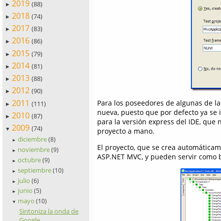
2019
(88)
►
2018
(74)
►
2017
(83)
►
2016
(86)
►
2015
(79)
►
2014
(81)
►
2013
(88)
►
2012
(90)
►
2011
Para los poseedores de algunas de la
(111)
►
nueva, puesto que por defecto ya se i
2010
(87)
►
para la versión express del IDE, que 
2009
(74)
▼
proyecto a mano.
diciembre
(8)
►
El proyecto, que se crea automáticamen
noviembre
(9)
►
ASP.NET MVC, y pueden servir como b
octubre
(9)
►
septiembre
(10)
►
julio
(6)
►
junio
(5)
►
mayo
(10)
▼
Sintoniza la onda de
Google