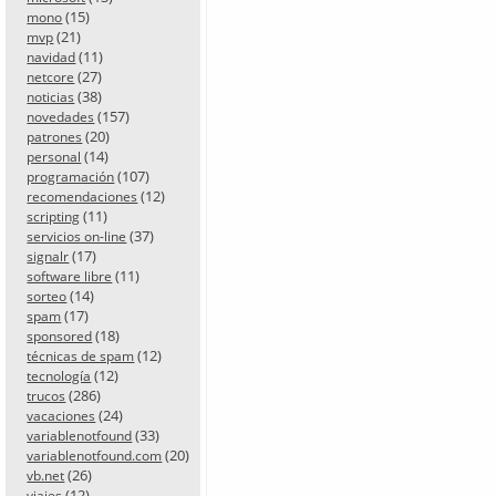
(15)
mono
(21)
mvp
(11)
navidad
(27)
netcore
(38)
noticias
(157)
novedades
(20)
patrones
(14)
personal
(107)
programación
(12)
recomendaciones
(11)
scripting
(37)
servicios on-line
(17)
signalr
(11)
software libre
(14)
sorteo
(17)
spam
(18)
sponsored
(12)
técnicas de spam
(12)
tecnología
(286)
trucos
(24)
vacaciones
(33)
variablenotfound
(20)
variablenotfound.com
(26)
vb.net
(12)
viajes