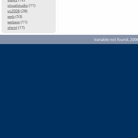
(11)
visualstudio
(28)
vs2008
(53)
web
(11)
webapi
(17)
xhtml
Variable not found, 2006