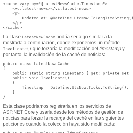
<cache vary-by="@LatestNewsCache.Timestamp">

    <vc:latest-news></vc:latest-news>

    <p>

        Updated at: @DateTime.UtcNow.ToLongTimeString()
    </p>

La clase
podría ser algo similar a la
LatestNewCache
mostrada a continuación, donde exponemos un método
que forzaría la modificación del
timestamp
y,
Invalidate()
por tanto, la invalidación de la caché de noticias:
public class LatestNewsCache

{

    public static string Timestamp { get; private set; 
    public void Invalidate()

    {

        Timestamp = DateTime.UtcNow.Ticks.ToString();

    }

Esta clase podríamos registrarla en los servicios de
ASP.NET Core y usarla desde los métodos de gestión de
noticias para forzar la recarga del caché en las siguientes
peticiones cuando la colección haya sido modificada:
public class NewsServices: INewsServices
