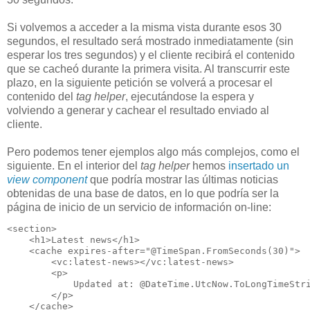
Si volvemos a acceder a la misma vista durante esos 30
segundos, el resultado será mostrado inmediatamente (sin
esperar los tres segundos) y el cliente recibirá el contenido
que se cacheó durante la primera visita. Al transcurrir este
plazo, en la siguiente petición se volverá a procesar el
contenido del
tag helper
, ejecutándose la espera y
volviendo a generar y cachear el resultado enviado al
cliente.
Pero podemos tener ejemplos algo más complejos, como el
siguiente. En el interior del
tag helper
hemos
insertado un
view component
que podría mostrar las últimas noticias
obtenidas de una base de datos, en lo que podría ser la
página de inicio de un servicio de información on-line:
<section>

    <h1>Latest news</h1>

    <cache expires-after="@TimeSpan.FromSeconds(30)">

        <vc:latest-news></vc:latest-news>

        <p>

            Updated at: @DateTime.UtcNow.ToLongTimeStri
        </p>

    </cache>
