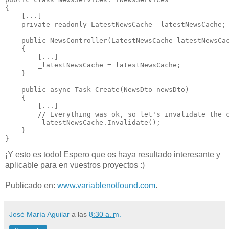
{

    [...]

    private readonly LatestNewsCache _latestNewsCache;

    public NewsController(LatestNewsCache latestNewsCac
    {

        [...]

        _latestNewsCache = latestNewsCache;

    }

    public async Task Create(NewsDto newsDto)

    {

        [...]

        // Everything was ok, so let's invalidate the c
        _latestNewsCache.Invalidate();

    }

¡Y esto es todo! Espero que os haya resultado interesante y
aplicable para en vuestros proyectos :)
Publicado en:
www.variablenotfound.com
.
José María Aguilar
a las
8:30 a. m.