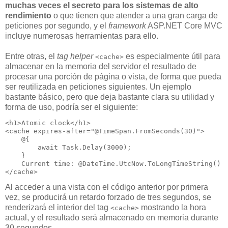
muchas veces el secreto para los sistemas de alto
rendimiento
o que tienen que atender a una gran carga de
peticiones por segundo, y el
framework
ASP.NET Core MVC
incluye numerosas herramientas para ello.
Entre otras, el
tag helper
es especialmente útil para
<cache>
almacenar en la memoria del servidor el resultado de
procesar una porción de página o vista, de forma que pueda
ser reutilizada en peticiones siguientes. Un ejemplo
bastante básico, pero que deja bastante clara su utilidad y
forma de uso, podría ser el siguiente:
<h1>Atomic clock</h1>

<cache expires-after="@TimeSpan.FromSeconds(30)">

    @{

        await Task.Delay(3000);

    }

    Current time: @DateTime.UtcNow.ToLongTimeString()

Al acceder a una vista con el código anterior por primera
vez, se producirá un retardo forzado de tres segundos, se
renderizará el interior del tag
mostrando la hora
<cache>
actual, y el resultado será almacenado en memoria durante
30 segundos.