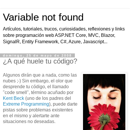
Variable not found
Artículos, tutoriales, trucos, curiosidades, reflexiones y links
sobre programación web ASP.NET Core, MVC, Blazor,
SignalR, Entity Framework, C#, Azure, Javascript...
domingo, 25 de mayo de 2008
¿A qué huele tu código?
Algunos dirán que a nada, como las
nubes ;-) Sin embargo, el olor que
desprende tu código, el llamado
"code smell", término acuñado por
Kent Beck
(uno de los padres del
Extreme Programming
), puede darte
pistas sobre problemas existentes
en el mismo y alertarte ante
situaciones no deseadas.