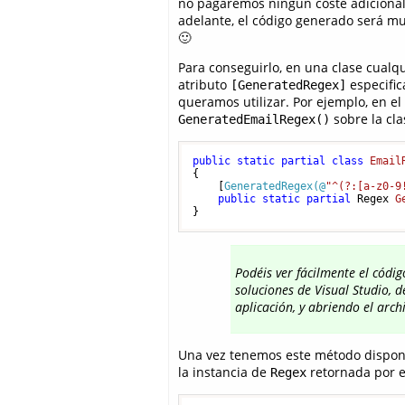
no pagaremos ningún coste adiciona
adelante, el código generado será mu
🙂
Para conseguirlo, en una clase cual
atributo
especific
[GeneratedRegex]
queramos utilizar. Por ejemplo, en e
sobre la cla
GeneratedEmailRegex()
public
static
partial
class
Email
{

    [
GeneratedRegex(@
"^(?:[a-z0-9
public
static
partial
 Regex 
G
Podéis ver fácilmente el códi
soluciones de Visual Studio, 
aplicación, y abriendo el arch
Una vez tenemos este método disponi
la instancia de
retornada por e
Regex