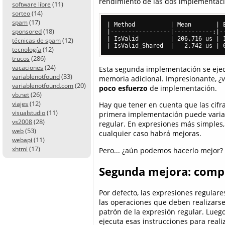
rendimiento de las dos implementaci
(11)
software libre
(14)
sorteo
(17)
spam
| Method          | Mean       | E
(18)
sponsored
|-----------------|-----------:|--
| IsValid         | 206.716 us | 1
(12)
técnicas de spam
(12)
tecnología
(286)
trucos
(24)
vacaciones
Esta segunda implementación se eje
(33)
variablenotfound
memoria adicional. Impresionante, ¿
(20)
variablenotfound.com
poco esfuerzo
de implementación.
(26)
vb.net
(12)
viajes
Hay que tener en cuenta que las cifr
(11)
visualstudio
primera implementación puede variar
(28)
vs2008
regular. En expresiones más simples
(53)
web
cualquier caso habrá mejoras.
(11)
webapi
(17)
xhtml
Pero... ¿aún podemos hacerlo mejor?
Segunda mejora: compi
Por defecto, las expresiones regulare
las operaciones que deben realizarse
patrón de la expresión regular. Lueg
ejecuta esas instrucciones para realiz