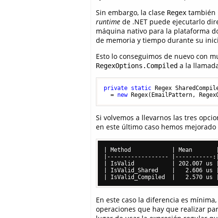
Sin embargo, la clase
también 
Regex
runtime
de .NET puede ejecutarlo direc
máquina nativo para la plataforma do
de memoria y tiempo durante su inici
Esto lo conseguimos de nuevo con m
a la llamada
RegexOptions.Compiled
private
static
 Regex SharedCompile
  = 
new
Si volvemos a llevarnos las tres op
en este último caso hemos mejorado 
| Method            | Mean       |
|------------------ |-----------:|
| IsValid           | 202.007 us |
| IsValid_Shared    |   2.606 us |
En este caso la diferencia es mínima
operaciones que hay que realizar para