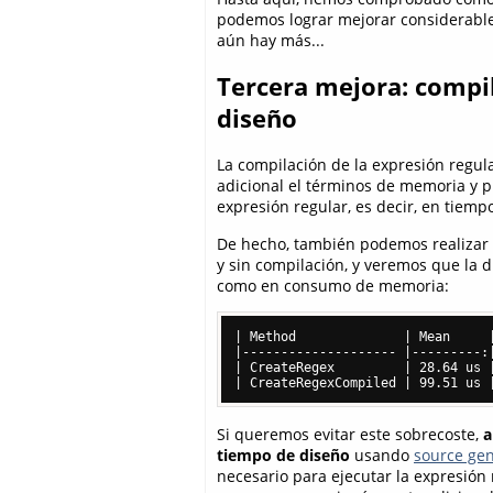
podemos lograr mejorar considerable
aún hay más...
Tercera mejora: compil
diseño
La compilación de la expresión regul
adicional el términos de memoria y p
expresión regular, es decir, en tiemp
De hecho, también podemos realizar
y sin compilación, y veremos que la d
como en consumo de memoria:
| Method              | Mean     |
|-------------------- |---------:|
| CreateRegex         | 28.64 us |
Si queremos evitar este sobrecoste,
a
tiempo de diseño
usando
source gen
necesario para ejecutar la expresión r