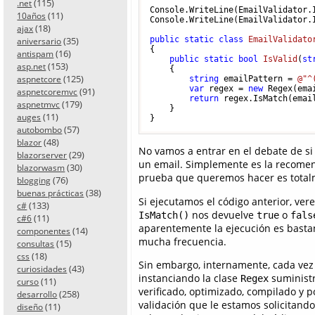
(115)
.net
Console.WriteLine(EmailValidator.
(11)
10años
Console.WriteLine(EmailValidator.
(18)
ajax
(35)
public
static
class
EmailValidato
aniversario
{

(16)
antispam
public
static
bool
IsValid
(
st
(153)
asp.net
    {

(125)
aspnetcore
string
 emailPattern = 
@"^
var
 regex = 
new
 Regex(ema
(91)
aspnetcoremvc
return
 regex.IsMatch(email
(179)
aspnetmvc
    }

(11)
auges
(57)
autobombo
(48)
blazor
No vamos a entrar en el debate de si 
(29)
blazorserver
un email. Simplemente es la recome
(30)
blazorwasm
prueba que queremos hacer es totalm
(76)
blogging
(38)
buenas prácticas
Si ejecutamos el código anterior, ve
(133)
c#
nos devuelve
o
IsMatch()
true
fals
(11)
c#6
aparentemente la ejecución es bastant
(14)
componentes
mucha frecuencia.
(15)
consultas
(18)
css
Sin embargo, internamente, cada vez
(43)
curiosidades
instanciando la clase
suministr
Regex
(11)
curso
verificado, optimizado, compilado y p
(258)
desarrollo
validación que le estamos solicitand
(11)
diseño