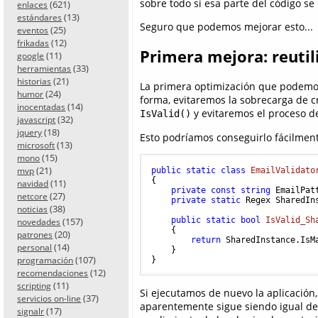
sobre todo si esa parte del código s
(621)
enlaces
(13)
estándares
Seguro que podemos mejorar esto...
(25)
eventos
(12)
frikadas
Primera mejora: reutil
(11)
google
(33)
herramientas
(21)
historias
La primera optimización que podemos 
(24)
humor
forma, evitaremos la sobrecarga de 
(14)
inocentadas
y evitaremos el proceso de
IsValid()
(32)
javascript
(18)
jquery
Esto podríamos conseguirlo fácilmente
(13)
microsoft
(15)
mono
(21)
public
static
class
EmailValidato
mvp
{

(11)
navidad
private
const
string
 EmailPat
(27)
netcore
private
static
 Regex SharedIn
(38)
noticias
public
static
bool
IsValid_Sh
(157)
novedades
    {

(20)
patrones
return
 SharedInstance.IsMa
(14)
personal
    }

(107)
programación
(12)
recomendaciones
(11)
scripting
Si ejecutamos de nuevo la aplicació
(37)
servicios on-line
aparentemente sigue siendo igual de
(17)
signalr