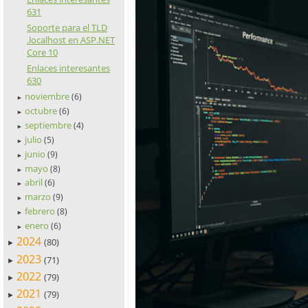
631
Soporte para el TLD
.localhost en ASP.NET
Core 10
Enlaces interesantes
630
noviembre
(6)
►
octubre
(6)
►
septiembre
(4)
►
julio
(5)
►
junio
(9)
►
mayo
(8)
►
abril
(6)
►
marzo
(9)
►
febrero
(8)
►
enero
(6)
►
2024
(80)
►
2023
(71)
►
2022
(79)
►
2021
(79)
►