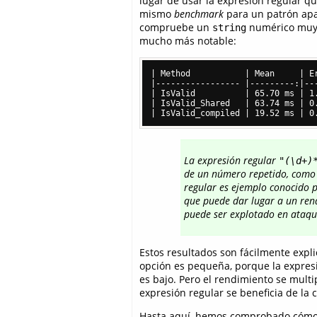
lugar de usar la expresión regular q
mismo
benchmark
para un patrón ap
compruebe un
numérico muy l
string
mucho más notable:
| Method           | Mean     | Er
|----------------- |---------:|---
| IsValid          | 65.70 ms | 1.
| IsValid_Shared   | 63.74 ms | 0.
La expresión regular
"(\d+)
de un número repetido, como
regular es ejemplo conocido 
que puede dar lugar a un rend
puede ser explotado en ataque
Estos resultados son fácilmente expl
opción es pequeña, porque la expresi
es bajo. Pero el rendimiento se multi
expresión regular se beneficia de la 
Hasta aquí, hemos comprobado cómo r