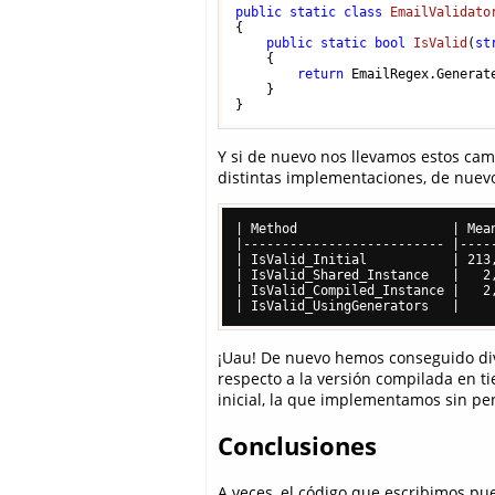
public
static
class
EmailValidato
{

public
static
bool
IsValid
(
st
    {

return
 EmailRegex.Generate
    }

Y si de nuevo nos llevamos estos ca
distintas implementaciones, de nuevo
| Method                    | Mea
|-------------------------- |----
| IsValid_Initial           | 213
| IsValid_Shared_Instance   |   2
| IsValid_Compiled_Instance |   2
¡Uau! De nuevo hemos conseguido divi
respecto a la versión compilada en t
inicial, la que implementamos sin p
Conclusiones
A veces, el código que escribimos pu