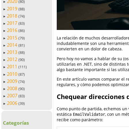
2020
(80)
►
2019
(88)
►
2018
(74)
►
2017
(83)
►
2016
(86)
►
2015
La relación de muchos desarrollador
(79)
►
indudablemente son una herramienta
2014
(81)
►
convierten en un dolor de cabeza.
2013
(88)
►
Pero hoy no vamos a hablar de su (oscu
2012
(90)
►
utilizarlas en .NET, sino de distinta
2011
(111)
►
algo bastante importante si las utili
2010
(87)
►
En este artículo vamos comparar el r
2009
(74)
►
regulares, y cómo podemos optimizar
2008
(90)
►
Chequear direcciones 
2007
(83)
►
2006
(39)
►
Como punto de partida, echemos un vi
estática
, con un mé
EmailValidator
recibe como parámetro:
Categorías