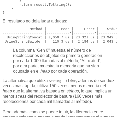
        }

return
 result.ToString();

    }

}
El resultado no deja lugar a dudas:
             Method |       Mean |     Error |    StdDe
-
------------------ |-----------
:|----------
:|--------
  UsingStringConcat | 1,050.7 us | 23.321 us | 23.949 u
 UsingStringBuilder |   110.3 us |  2.184 us |  2.043 
La columna “Gen 0” muestra el número de
recolecciones de objetos de primera generación
por cada 1.000 llamadas al método; “Allocated”,
por otra parte, muestra la memoria que ha sido
ocupada en el
heap
por cada operación.
La alternativa que utiliza
, además de ser diez
StringBuilder
veces más rápida, utiliza 150 veces menos memoria del
heap
que la alternativa basada en
strings
, lo que implica un
menor
stress
del recolector de basura (160 veces más
recolecciones por cada mil llamadas al método).
Pero además, como se puede intuir, la diferencia entre