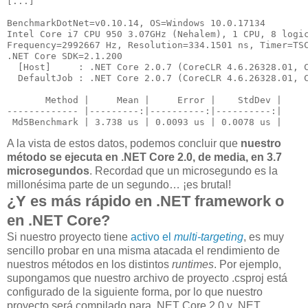
[...]

BenchmarkDotNet=v0.10.14, OS=Windows 10.0.17134

Intel Core i7 CPU 950 3.07GHz (Nehalem), 1 CPU, 8 logic
Frequency=2992667 Hz, Resolution=334.1501 ns, Timer=TSC
.NET Core SDK=2.1.200

  [Host]     : .NET Core 2.0.7 (CoreCLR 4.6.26328.01, C
  DefaultJob : .NET Core 2.0.7 (CoreCLR 4.6.26328.01, C
       Method |     Mean |     Error |    StdDev |

-
------------ |---------
:|----------
:|----------
:|
 Md5Benchmark | 3.738 us | 0.0093 us | 0.0078 us |
A la vista de estos datos, podemos concluir que
nuestro
método se ejecuta en .NET Core 2.0, de media, en 3.7
microsegundos
. Recordad que un microsegundo es la
millonésima parte de un segundo… ¡es brutal!
¿Y es más rápido en .NET framework o
en .NET Core?
Si nuestro proyecto tiene
activo el
multi-targeting
, es muy
sencillo probar en una misma atacada el rendimiento de
nuestros métodos en los distintos
runtimes
. Por ejemplo,
supongamos que nuestro archivo de proyecto .csproj está
configurado de la siguiente forma, por lo que nuestro
proyecto será compilado para .NET Core 2.0 y .NET