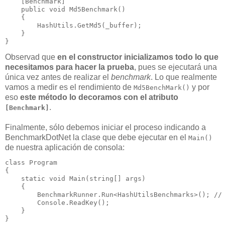
    [Benchmark]

public
void
Md5Benchmark
()

    {

        HashUtils.GetMd5(_buffer);

    }

}
Observad que
en el constructor inicializamos todo lo que
necesitamos para hacer la prueba
, pues se ejecutará una
única vez antes de realizar el
benchmark
. Lo que realmente
vamos a medir es el rendimiento de
y por
Md5BenchMark()
eso
este método lo decoramos con el atributo
.
[Benchmark]
Finalmente, sólo debemos iniciar el proceso indicando a
BenchmarkDotNet la clase que debe ejecutar en el
Main()
de nuestra aplicación de consola:
class Program

{

static
void
 Main(
string
[] args)

    {

        BenchmarkRunner.Run<HashUtilsBenchmarks>(); // 
        Console.ReadKey();

    }

}