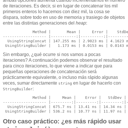
ambas opciones aumenta cuando incrementamos el número
de iteraciones. Es decir, si en lugar de concatenar los mil
primeros enteros lo hacemos con diez mil, la cosa se
dispara, sobre todo en uso de memoria y trasiego de objetos
entre las distintas generaciones del
heap
:
             Method |       Mean |     Error |    StdDe
-
------------------ |-----------
:|----------
:|--------
  UsingStringConcat | 147.255 ms | 2.9023 ms | 4.1623 m
 UsingStringBuilder |   1.173 ms | 0.0153 ms | 0.0143 
Sin embargo, ¿qué ocurre si nos vamos a pocas
iteraciones? A continuación podemos observar el resultado
para cinco iteraciones, lo que viene a indicar que para
pequeñas operaciones de concatenación será
prácticamente equivalente, o incluso más rápido algunas
veces, sumar directamente
en lugar de hacerlo con
string
:
StringBuilder
             Method |     Mean |    Error |   StdDev | 
-
------------------ |---------
:|---------
:|---------
:|
  UsingStringConcat | 675.7 ns | 13.41 ns | 14.34 ns | 
 UsingStringBuilder | 536.2 ns | 10.77 ns | 11.97 ns |
Otro caso práctico: ¿es más rápido usar