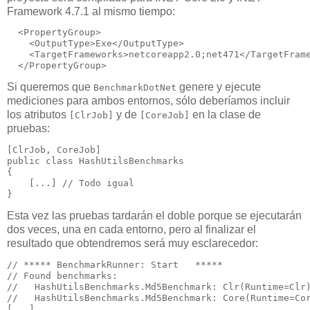
Framework 4.7.1 al mismo tiempo:
<
PropertyGroup
>
<
OutputType
>
Exe
</
OutputType
>
<
TargetFrameworks
>
netcoreapp2.0;net471
</
TargetFram
</
PropertyGroup
>
Si queremos que
genere y ejecute
BenchmarkDotNet
mediciones para ambos entornos, sólo deberíamos incluir
los atributos
y de
en la clase de
[ClrJob]
[CoreJob]
pruebas:
public
class
 HashUtilsBenchmarks

{

    [...] 
// Todo igual
}
Esta vez las pruebas tardarán el doble porque se ejecutarán
dos veces, una en cada entorno, pero al finalizar el
resultado que obtendremos será muy esclarecedor:
// ***** BenchmarkRunner: Start   *****
// Found benchmarks:
//   HashUtilsBenchmarks.Md5Benchmark: Clr(Runtime=Clr
//   HashUtilsBenchmarks.Md5Benchmark: Core(Runtime=Co
[...]
