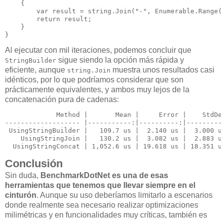
    {

var
 result = 
string
.Join(
"-"
, Enumerable.Range
return
 result;

    }

}
Al ejecutar con mil iteraciones, podemos concluir que
sigue siendo la opción más rápida y
StringBuilder
eficiente, aunque
muestra unos resultados casi
string.Join
idénticos, por lo que podríamos considerar que son
prácticamente equivalentes, y ambos muy lejos de la
concatenación pura de cadenas:
             Method |       Mean |     Error |    StdDe
-
------------------ |-----------
:|----------
:|--------
 UsingStringBuilder |   109.7 us |  2.140 us |  3.000 u
    UsingStringJoin |   130.2 us |  3.082 us |  2.883 u
  UsingStringConcat | 1,052.6 us | 19.618 us | 18.351 
Conclusión
Sin duda,
BenchmarkDotNet es una de esas
herramientas que tenemos que llevar siempre en el
cinturón
. Aunque su uso deberíamos limitarlo a escenarios
donde realmente sea necesario realizar optimizaciones
milimétricas y en funcionalidades muy críticas, también es