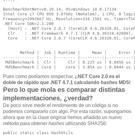
BenchmarkDotNet=v0.10.14, OS=Windows 10.0.17134

Intel Core i7 CPU 950 3.07GHz (Nehalem), 1 CPU, 8 logic
Frequency=2992667 Hz, Resolution=334.1501 ns, Timer=TSC
.NET Core SDK=2.1.200

  [Host] : .NET Core 2.0.7 (CoreCLR 4.6.26328.01, CoreF
  Clr    : .NET Framework 4.7.1 (CLR 4.0.30319.42000), 
  Core   : .NET Core 2.0.7 (CoreCLR 4.6.26328.01, CoreF
       Method |  Job | Runtime |     Mean |     Error |
-
------------ |----- |-------- |---------
:|----------
:
 Md5Benchmark |  Clr |     Clr | 8.225 us | 0.0456 us |
 Md5Benchmark | Core |    Core | 3.854 us | 0.0444 us 
Pues como podíamos sospechar,
¡.NET Core 2.0 es el
doble de rápido que .NET 4.7.1 calculando
hashes
MD5!
Pero lo que mola es comparar distintas
implementaciones, ¿verdad?
De poco sirve medir el rendimiento de un código si no
podemos compararlo con algo. Por esta razón, supongamos
ahora que en la clase original hemos añadido un nuevo
método para obtener
hashes
utilizando SHA256:
public
static
class
 HashUtils
