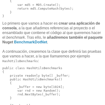
    {

var
 md5 = MD5.Create();

return
 md5.ComputeHash(bytes);

    }

}
Lo primero que vamos a hacer es
crear una aplicación de
consola
, a la que añadimos referencias al proyecto o el
ensamblado que contiene el código al que queremos hacer
el
benchmark
. Tras ello, le
añadiremos también el paquete
Nuget
BenchmarkDotNet
.
A continuación, crearemos la clase que definirá las pruebas
que vamos a hacer, a la que llamaremos por ejemplo
:
HashUtilsBenchmarks
public
class
 HashUtilsBenchmarks

{

private
readonly
byte
[] _buffer;

public
HashUtilsBenchmarks
()

    {

        _buffer = 
new
byte
[
1024
];

var
 rnd = 
new
 Random();

        rnd.NextBytes(_buffer);

    }
