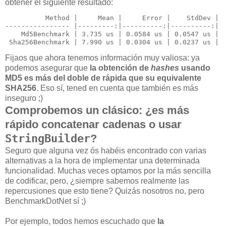
obtener el siguiente resultado:
          Method |     Mean |     Error |    StdDev |

-
--------------- |---------
:|----------
:|----------
:|
    Md5Benchmark | 3.735 us | 0.0584 us | 0.0547 us |

 Sha256Benchmark | 7.990 us | 0.0304 us | 0.0237 us |
Fijaos que ahora tenemos información muy valiosa: ya
podemos asegurar que
la obtención de
hashes
usando
MD5 es más del doble de rápida que su equivalente
SHA256
. Eso sí, tened en cuenta que también es más
inseguro ;)
Comprobemos un clásico: ¿es más
rápido concatenar cadenas o usar
StringBuilder
?
Seguro que alguna vez ós habéis encontrado con varias
alternativas a la hora de implementar una determinada
funcionalidad. Muchas veces optamos por la más sencilla
de codificar, pero, ¿siempre sabemos realmente las
repercusiones que esto tiene? Quizás nosotros no, pero
BenchmarkDotNet sí ;)
Por ejemplo, todos hemos escuchado que
la