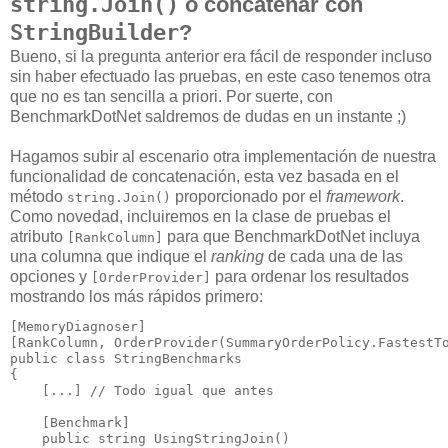
string.Join()
o concatenar con
StringBuilder
?
Bueno, si la pregunta anterior era fácil de responder incluso
sin haber efectuado las pruebas, en este caso tenemos otra
que no es tan sencilla a priori. Por suerte, con
BenchmarkDotNet saldremos de dudas en un instante ;)
Hagamos subir al escenario otra implementación de nuestra
funcionalidad de concatenación, esta vez basada en el
método
proporcionado por el
framework
.
string.Join()
Como novedad, incluiremos en la clase de pruebas el
atributo
para que BenchmarkDotNet incluya
[RankColumn]
una columna que indique el
ranking
de cada una de las
opciones y
para ordenar los resultados
[OrderProvider]
mostrando los más rápidos primero:
[MemoryDiagnoser]

public
class
 StringBenchmarks

{

    [...] 
// Todo igual que antes
    [Benchmark]

public
string
UsingStringJoin
()
