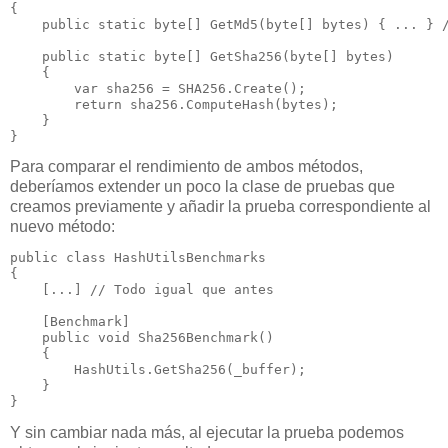
{

public
static
byte
[] 
GetMd5
(
byte
[] bytes) { ... } 
public
static
byte
[] 
GetSha256
(
byte
[] bytes)

    {

var
 sha256 = SHA256.Create();

return
 sha256.ComputeHash(bytes);

    }

}
Para comparar el rendimiento de ambos métodos,
deberíamos extender un poco la clase de pruebas que
creamos previamente y añadir la prueba correspondiente al
nuevo método:
public
class
 HashUtilsBenchmarks

{

    [...] 
// Todo igual que antes
    [Benchmark]

public
void
Sha256Benchmark
()

    {

        HashUtils.GetSha256(_buffer);

    }

}
Y sin cambiar nada más, al ejecutar la prueba podemos