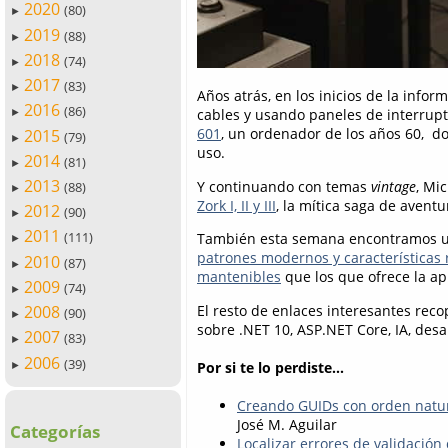
2020
(80)
►
2019
(88)
►
2018
(74)
►
2017
(83)
►
Años atrás, en los inicios de la inf
2016
(86)
cables y usando paneles de interrup
►
601
, un ordenador de los años 60, 
2015
(79)
►
uso.
2014
(81)
►
2013
Y continuando con temas
vintage
, Mi
(88)
►
Zork I, II y III
, la mítica saga de aventu
2012
(90)
►
2011
(111)
También esta semana encontramos un
►
patrones modernos y características 
2010
(87)
►
mantenibles
que los que ofrece la apl
2009
(74)
►
El resto de enlaces interesantes rec
2008
(90)
►
sobre .NET 10, ASP.NET Core, IA, desa
2007
(83)
►
2006
(39)
Por si te lo perdiste...
►
Creando GUIDs con orden natur
José M. Aguilar
Categorías
Localizar errores de validació