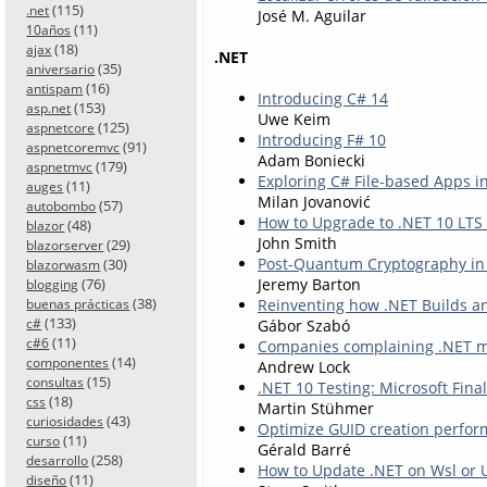
(115)
.net
José M. Aguilar
(11)
10años
(18)
ajax
.NET
(35)
aniversario
(16)
antispam
Introducing C# 14
(153)
asp.net
Uwe Keim
(125)
aspnetcore
Introducing F# 10
(91)
aspnetcoremvc
Adam Boniecki
(179)
aspnetmvc
Exploring C# File-based Apps i
(11)
auges
Milan Jovanović
(57)
autobombo
How to Upgrade to .NET 10 LTS 
(48)
blazor
John Smith
(29)
blazorserver
Post-Quantum Cryptography in
(30)
blazorwasm
(76)
Jeremy Barton
blogging
(38)
Reinventing how .NET Builds an
buenas prácticas
(133)
c#
Gábor Szabó
(11)
c#6
Companies complaining .NET mo
(14)
componentes
Andrew Lock
(15)
consultas
.NET 10 Testing: Microsoft Fina
(18)
css
Martin Stühmer
(43)
curiosidades
Optimize GUID creation perfor
(11)
curso
Gérald Barré
(258)
desarrollo
How to Update .NET on Wsl or
(11)
diseño