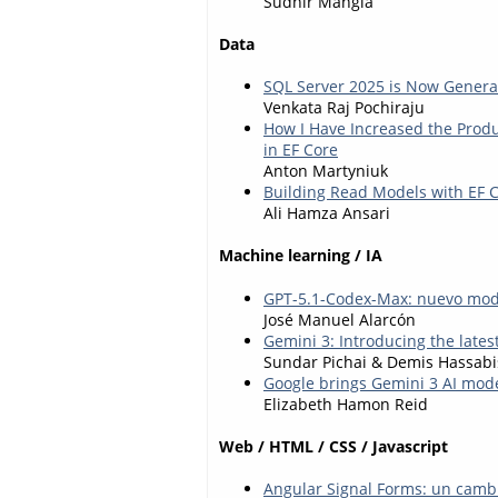
Sudhir Mangla
Data
SQL Server 2025 is Now General
Venkata Raj Pochiraju
How I Have Increased the Prod
in EF Core
Anton Martyniuk
Building Read Models with EF C
Ali Hamza Ansari
Machine learning / IA
GPT-5.1-Codex-Max: nuevo mod
José Manuel Alarcón
Gemini 3: Introducing the late
Sundar Pichai & Demis Hassabi
Google brings Gemini 3 AI mod
Elizabeth Hamon Reid
Web / HTML / CSS / Javascript
Angular Signal Forms: un camb