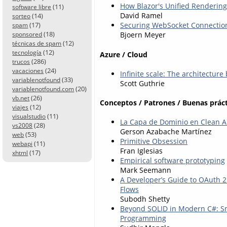
How Blazor's Unified Renderi
(11)
software libre
David Ramel
(14)
sorteo
(17)
Securing WebSocket Connection
spam
(18)
Bjoern Meyer
sponsored
(12)
técnicas de spam
(12)
tecnología
Azure / Cloud
(286)
trucos
(24)
vacaciones
Infinite scale: The architectur
(33)
variablenotfound
Scott Guthrie
(20)
variablenotfound.com
(26)
vb.net
Conceptos / Patrones / Buenas práct
(12)
viajes
(11)
visualstudio
La Capa de Dominio en Clean A
(28)
vs2008
Gerson Azabache Martínez
(53)
web
Primitive Obsession
(11)
webapi
Fran Iglesias
(17)
xhtml
Empirical software prototyping
Mark Seemann
A Developer’s Guide to OAuth 2
Flows
Subodh Shetty
Beyond SOLID in Modern C#: Sm
Programming