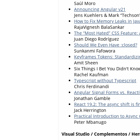
Saúl Moro
Announcing Angular v21
Jens Kuehlers & Mark “Techso
How to Fix Memory Leaks in Jav
RajaVignesh BalaSankar
The “Most Hated” CSS Feature: as
Juan Diego Rodríguez
Should We Even Have :closed?
Sunkanmi Fafowora
Keyframes Tokens: Standardizi
Amit Sheen
Six Things I Bet You Didn't Kn
Rachel Kaufman
Typescript without Typescript
Chris Ferdinandi
Angular Signal Forms vs. React
Jonathan Gamble
React 19.2: The async shift is fi
Jack Herrington
Practical Introduction to Async
Peter Mbanugo
Visual Studio / Complementos / He