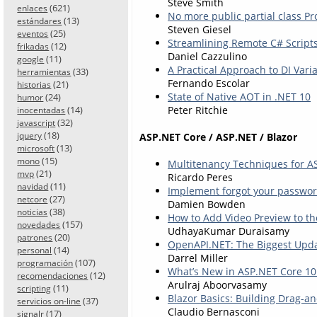
Steve Smith
(621)
enlaces
No more public partial class P
(13)
estándares
Steven Giesel
(25)
eventos
Streamlining Remote C# Scripts
(12)
frikadas
Daniel Cazzulino
(11)
google
A Practical Approach to DI Varia
(33)
herramientas
Fernando Escolar
(21)
historias
State of Native AOT in .NET 10
(24)
humor
(14)
Peter Ritchie
inocentadas
(32)
javascript
(18)
jquery
ASP.NET Core / ASP.NET / Blazor
(13)
microsoft
(15)
mono
Multitenancy Techniques for A
(21)
mvp
Ricardo Peres
(11)
navidad
Implement forgot your password
(27)
netcore
Damien Bowden
(38)
noticias
How to Add Video Preview to t
(157)
novedades
UdhayaKumar Duraisamy
(20)
patrones
OpenAPI.NET: The Biggest Upda
(14)
personal
Darrel Miller
(107)
programación
What’s New in ASP.NET Core 10
(12)
recomendaciones
Arulraj Aboorvasamy
(11)
scripting
Blazor Basics: Building Drag-an
(37)
servicios on-line
Claudio Bernasconi
(17)
signalr