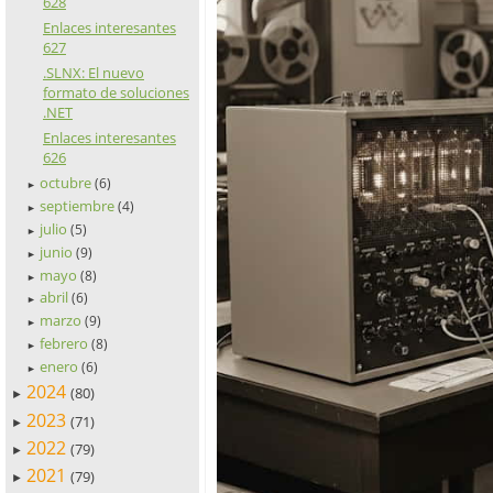
628
Enlaces interesantes
627
.SLNX: El nuevo
formato de soluciones
.NET
Enlaces interesantes
626
octubre
(6)
►
septiembre
(4)
►
julio
(5)
►
junio
(9)
►
mayo
(8)
►
abril
(6)
►
marzo
(9)
►
febrero
(8)
►
enero
(6)
►
2024
(80)
►
2023
(71)
►
2022
(79)
►
2021
(79)
►