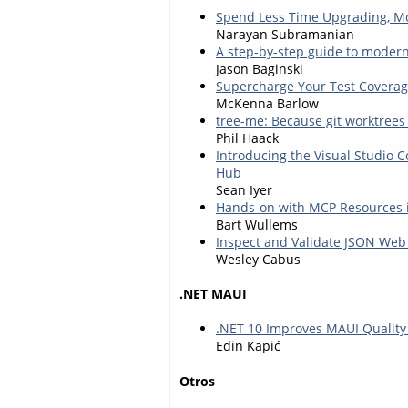
Spend Less Time Upgrading, Mo
Narayan Subramanian
A step-by-step guide to modern
Jason Baginski
Supercharge Your Test Coverage
McKenna Barlow
tree-me: Because git worktrees
Phil Haack
Introducing the Visual Studio 
Hub
Sean Iyer
Hands-on with MCP Resources i
Bart Wullems
Inspect and Validate JSON Web
Wesley Cabus
.NET MAUI
.NET 10 Improves MAUI Qualit
Edin Kapić
Otros