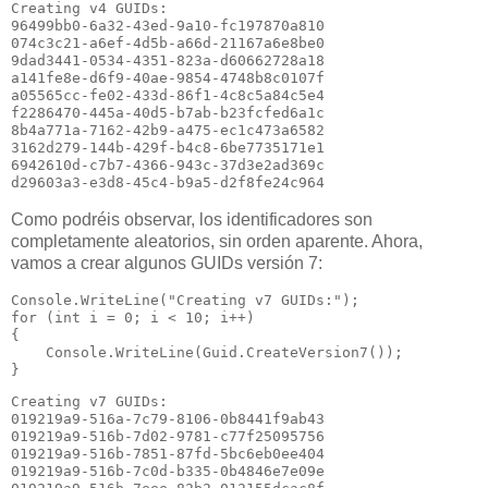
Creating v4 GUIDs:

96499bb0-6a32-43ed-9a10-fc197870a810

074c3c21-a6ef-4d5b-a66d-21167a6e8be0

9dad3441-0534-4351-823a-d60662728a18

a141fe8e-d6f9-40ae-9854-4748b8c0107f

a05565cc-fe02-433d-86f1-4c8c5a84c5e4

f2286470-445a-40d5-b7ab-b23fcfed6a1c

8b4a771a-7162-42b9-a475-ec1c473a6582

3162d279-144b-429f-b4c8-6be7735171e1

6942610d-c7b7-4366-943c-37d3e2ad369c

Como podréis observar, los identificadores son
completamente aleatorios, sin orden aparente. Ahora,
vamos a crear algunos GUIDs versión 7:
Console.WriteLine("Creating v7 GUIDs:");

for (int i = 0; i < 10; i++)

{

    Console.WriteLine(Guid.CreateVersion7());

Creating v7 GUIDs:

019219a9-516a-7c79-8106-0b8441f9ab43

019219a9-516b-7d02-9781-c77f25095756

019219a9-516b-7851-87fd-5bc6eb0ee404

019219a9-516b-7c0d-b335-0b4846e7e09e
