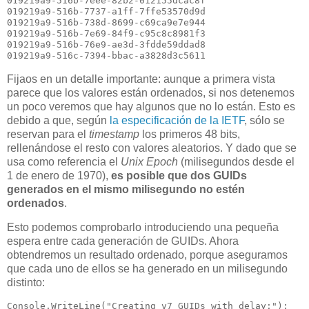
019219a9-516b-7eee-82b2-012155dcac8f

019219a9-516b-7737-a1ff-7ffe53570d9d

019219a9-516b-738d-8699-c69ca9e7e944

019219a9-516b-7e69-84f9-c95c8c8981f3

019219a9-516b-76e9-ae3d-3fdde59ddad8

Fijaos en un detalle importante: aunque a primera vista
parece que los valores están ordenados, si nos detenemos
un poco veremos que hay algunos que no lo están. Esto es
debido a que, según
la especificación de la IETF
, sólo se
reservan para el
timestamp
los primeros 48 bits,
rellenándose el resto con valores aleatorios. Y dado que se
usa como referencia el
Unix Epoch
(milisegundos desde el
1 de enero de 1970),
es posible que dos GUIDs
generados en el mismo milisegundo no estén
ordenados
.
Esto podemos comprobarlo introduciendo una pequeña
espera entre cada generación de GUIDs. Ahora
obtendremos un resultado ordenado, porque aseguramos
que cada uno de ellos se ha generado en un milisegundo
distinto:
Console.WriteLine("Creating v7 GUIDs with delay:");
