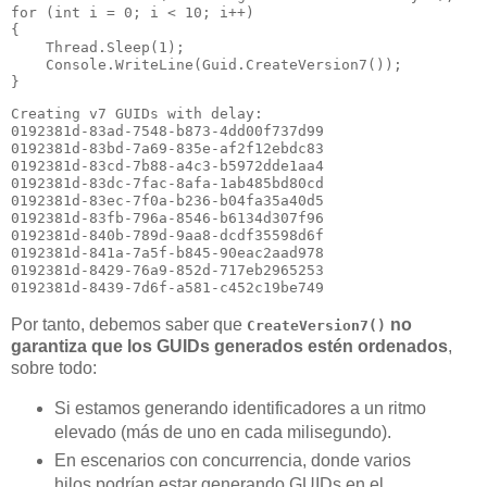
for (int i = 0; i < 10; i++)

{

    Thread.Sleep(1);

    Console.WriteLine(Guid.CreateVersion7());

Creating v7 GUIDs with delay:

0192381d-83ad-7548-b873-4dd00f737d99

0192381d-83bd-7a69-835e-af2f12ebdc83

0192381d-83cd-7b88-a4c3-b5972dde1aa4

0192381d-83dc-7fac-8afa-1ab485bd80cd

0192381d-83ec-7f0a-b236-b04fa35a40d5

0192381d-83fb-796a-8546-b6134d307f96

0192381d-840b-789d-9aa8-dcdf35598d6f

0192381d-841a-7a5f-b845-90eac2aad978

0192381d-8429-76a9-852d-717eb2965253

Por tanto, debemos saber que
no
CreateVersion7()
garantiza que los GUIDs generados estén ordenados
,
sobre todo:
Si estamos generando identificadores a un ritmo
elevado (más de uno en cada milisegundo).
En escenarios con concurrencia, donde varios
hilos podrían estar generando GUIDs en el