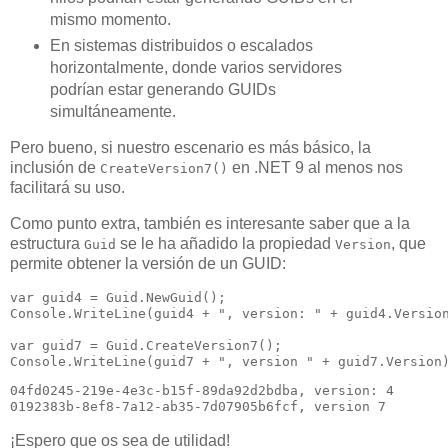
mismo momento.
En sistemas distribuidos o escalados
horizontalmente, donde varios servidores
podrían estar generando GUIDs
simultáneamente.
Pero bueno, si nuestro escenario es más básico, la
inclusión de
en .NET 9 al menos nos
CreateVersion7()
facilitará su uso.
Como punto extra, también es interesante saber que a la
estructura
se le ha añadido la propiedad
, que
Guid
Version
permite obtener la versión de un GUID:
var guid4 = Guid.NewGuid();

Console.WriteLine(guid4 + ", version: " + guid4.Version
var guid7 = Guid.CreateVersion7();

04fd0245-219e-4e3c-b15f-89da92d2bdba, version: 4

¡Espero que os sea de utilidad!