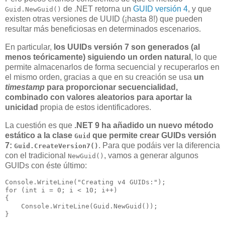
de .NET retorna un
GUID versión 4
, y que
Guid.NewGuid()
existen otras versiones de UUID (¡hasta 8!) que pueden
resultar más beneficiosas en determinados escenarios.
En particular,
los UUIDs versión 7 son generados (al
menos teóricamente) siguiendo un orden natural
, lo que
permite almacenarlos de forma secuencial y recuperarlos en
el mismo orden, gracias a que en su creación se usa
un
timestamp
para proporcionar secuencialidad,
combinado con valores aleatorios para aportar la
unicidad
propia de estos identificadores.
La cuestión es que
.NET 9 ha añadido un nuevo método
estático a la clase
que permite crear GUIDs versión
Guid
7:
. Para que podáis ver la diferencia
Guid.CreateVersion7()
con el tradicional
, vamos a generar algunos
NewGuid()
GUIDs con éste último:
Console.WriteLine("Creating v4 GUIDs:");

for (int i = 0; i < 10; i++)

{

    Console.WriteLine(Guid.NewGuid());
