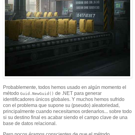
Probablemente, todos hemos usado en algún momento el
método
de .NET para generar
Guid.NewGuid()
identificadores únicos globales. Y muchos hemos sufrido
con el problema que supone su (pseudo) aleatoriedad,
principalmente cuando necesitamos ordenarlos... sobre todo
si su destino final es acabar siendo el campo clave de una
base de datos relacional.
Pero pocos éramos conscientes de que el método