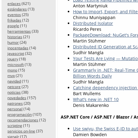
(621)
enlaces
Anton Martyniuk
(13)
estándares
How to Import, Export, and Filt
(25)
eventos
Chinnu Muniyappan
(12)
frikadas
Distributed Isolator
(11)
google
Ricardo Peres
(33)
herramientas
PackageDownload: NuGet's Forg
(21)
historias
Martin Stühmer
(24)
humor
Distributed ID Generation at S
(14)
inocentadas
Sudhir Mangla
(32)
javascript
Your Tests Are Lying — Mutatio
(18)
jquery
Martin Stühmer
(13)
microsoft
Grammarly in .NET: Real-Time 
(15)
mono
(21)
Billion Words Daily
mvp
(11)
Sudhir Mangla
navidad
(27)
netcore
Catching dependency injection 
(38)
noticias
Bart Wullems
(157)
novedades
What’s new in .NET 10
(20)
patrones
Denis Makarenko
(14)
personal
(107)
programación
ASP.NET Core / ASP.NET / Blazor / A
(12)
recomendaciones
(11)
scripting
Use swiyu, the Swiss E-ID to a
(37)
servicios on-line
Damien Bowden
(17)
signalr