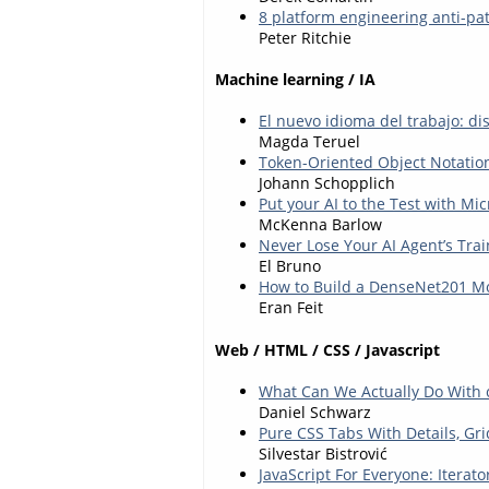
8 platform engineering anti-pa
Peter Ritchie
Machine learning / IA
El nuevo idioma del trabajo: di
Magda Teruel
Token-Oriented Object Notation
Johann Schopplich
Put your AI to the Test with Mic
McKenna Barlow
Never Lose Your AI Agent’s Tra
El Bruno
How to Build a DenseNet201 Mod
Eran Feit
Web / HTML / CSS / Javascript
What Can We Actually Do With 
Daniel Schwarz
Pure CSS Tabs With Details, Gr
Silvestar Bistrović
JavaScript For Everyone: Iterato