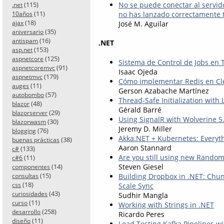
(115)
No se puede conectar al servido
.net
(11)
no has lanzado correctamente 
10años
(18)
ajax
José M. Aguilar
(35)
aniversario
(16)
antispam
.NET
(153)
asp.net
(125)
aspnetcore
Sistema de Control de Jobs en
(91)
aspnetcoremvc
Isaac Ojeda
(179)
aspnetmvc
Cómo implementar Redis en Cle
(11)
auges
Gerson Azabache Martínez
(57)
autobombo
Thread-Safe Initialization with L
(48)
blazor
Gérald Barré
(29)
blazorserver
Using SignalR with Wolverine 5
(30)
blazorwasm
Jeremy D. Miller
(76)
blogging
Akka.NET + Kubernetes: Everyt
(38)
buenas prácticas
Aaron Stannard
(133)
c#
Are you still using new Random
(11)
c#6
Steven Giesel
(14)
componentes
(15)
Building Dropbox in .NET: Chun
consultas
(18)
Scale Sync
css
(43)
curiosidades
Sudhir Mangla
(11)
curso
Working with Strings in .NET
(258)
desarrollo
Ricardo Peres
(11)
diseño
Load Testing Kafka Pipelines 