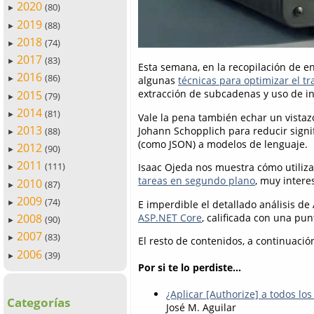
2020
(80)
►
2019
(88)
►
2018
(74)
►
2017
(83)
►
Esta semana, en la recopilación de e
2016
(86)
algunas
técnicas para optimizar el t
►
extracción de subcadenas y uso de in
2015
(79)
►
2014
(81)
►
Vale la pena también echar un vistaz
2013
Johann Schopplich para reducir signif
(88)
►
(como JSON) a modelos de lenguaje.
2012
(90)
►
2011
(111)
Isaac Ojeda nos muestra cómo utiliza
►
tareas en segundo plano
, muy intere
2010
(87)
►
2009
(74)
E imperdible el detallado análisis d
►
ASP.NET Core
, calificada con una pun
2008
(90)
►
2007
(83)
►
El resto de contenidos, a continuació
2006
(39)
►
Por si te lo perdiste...
¿Aplicar [Authorize] a todos l
Categorías
José M. Aguilar