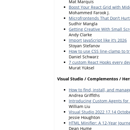
Mat Marquis
Boost Your React Grid with Mid
Mohammed Farook J.
Microfrontends That Don’t Hur
Sudhir Mangla
Getting Creative With Small Sc
Andy Clarke
Import JavaScript like it’s 2026
Stoyan Stefanov
How to use CSS line-clamp to tri
Daniel Schwarz
7 custom React Hooks every de
Murat Yüksel
Visual Studio / Complementos / He
How to find, install, and mana
Andrea Griffiths
Introducing Custom Agents for
William Liu
Visual Studio 2022 17.14 Octob
Jessie Houghton
HTML Minifier: A 12-Year Journ
Dean Hume