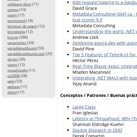
Add request logging to a data
(11)
software libre
David Grace
(14)
sorteo
Metadata Consulting [dot] ca -
(17)
spam
bug scores 9.9
(18)
sponsored
Metadata Consulting
(12)
técnicas de spam
Understanding the worst .NET 
(12)
tecnología
Andrew Lock
(286)
trucos
(24)
Deploying aspire.dev with aspi
vacaciones
(33)
David Pine
variablenotfound
(20)
variablenotfound.com
Top 5 Features of Telerik UI for
(26)
vb.net
Héctor Pérez
(12)
viajes
Real-Time Blazor Apps: Integrat
(11)
visualstudio
Mladen Macanović
(28)
vs2008
Integrating .NET MAUI with As
(53)
web
Vijay Anand
(11)
webapi
(17)
xhtml
Conceptos / Patrones / Buenas práct
Large Class
Fran Iglesias
Latency vs Throughput: Why T
Shannon Eldridge Kuehn
Double Dispatch in DDD
Derek Comartin