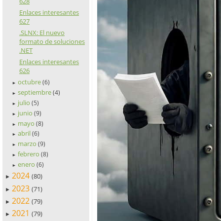
628
Enlaces interesantes
627
.SLNX: El nuevo
formato de soluciones
.NET
Enlaces interesantes
626
octubre
(6)
►
septiembre
(4)
►
julio
(5)
►
junio
(9)
►
mayo
(8)
►
abril
(6)
►
marzo
(9)
►
febrero
(8)
►
enero
(6)
►
2024
(80)
►
2023
(71)
►
2022
(79)
►
2021
(79)
►