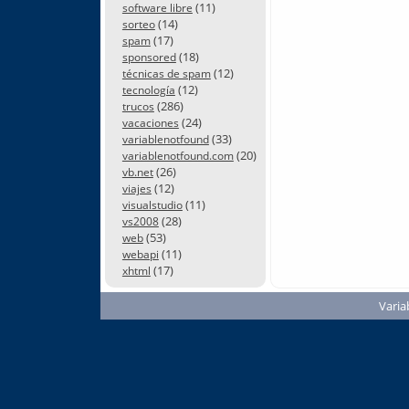
(11)
software libre
(14)
sorteo
(17)
spam
(18)
sponsored
(12)
técnicas de spam
(12)
tecnología
(286)
trucos
(24)
vacaciones
(33)
variablenotfound
(20)
variablenotfound.com
(26)
vb.net
(12)
viajes
(11)
visualstudio
(28)
vs2008
(53)
web
(11)
webapi
(17)
xhtml
Varia