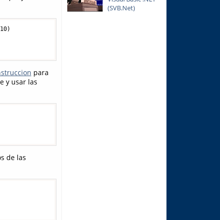
(SVB.Net)
 
10
)

struccion
para
e y usar las
s de las