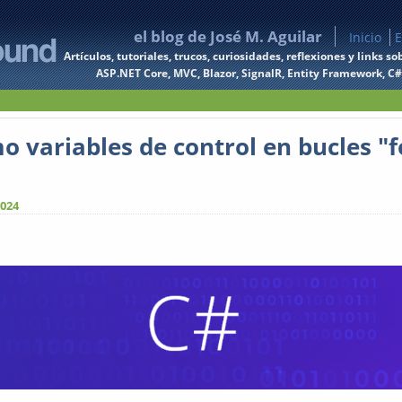
el blog de José M. Aguilar
Inicio
E
Artículos, tutoriales, trucos, curiosidades, reflexiones y links
ASP.NET Core, MVC, Blazor, SignalR, Entity Framework, C#, 
o variables de control en bucles "f
2024