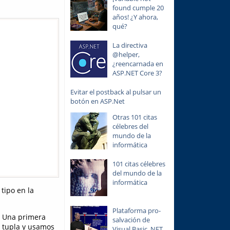
found cumple 20
años! ¿Y ahora,
qué?
La directiva
@helper,
¿reencarnada en
ASP.NET Core 3?
Evitar el postback al pulsar un
botón en ASP.Net
Otras 101 citas
célebres del
mundo de la
informática
101 citas célebres
del mundo de la
informática
tipo en la
Plataforma pro-
. Una primera
salvación de
o tupla y usamos
Visual Basic .NET