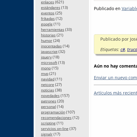
(621)
enlaces
(13)
estándares
Publicado en
Variabl
(25)
eventos
(12)
frikadas
(11)
google
(33)
herramientas
(21)
historias
Publicado por
Jos
(24)
humor
(14)
inocentadas
Etiquetas:
c#
,
truco
(32)
javascript
(18)
jquery
(13)
microsoft
Aún no hay comentar
(15)
mono
(21)
mvp
Enviar un nuevo com
(11)
navidad
(27)
netcore
(38)
noticias
Artículos más recien
(157)
novedades
(20)
patrones
(14)
personal
(107)
programación
(12)
recomendaciones
(11)
scripting
(37)
servicios on-line
(17)
signalr