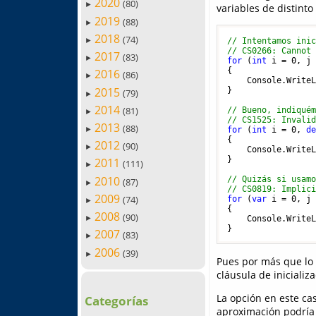
2020
(80)
►
variables de distint
2019
(88)
►
2018
(74)
// Intentamos ini
►
// CS0266: Cannot
2017
(83)
►
for
 (
int
 i = 
0
, j
{

2016
(86)
►
    Console.Write
2015
}

(79)
►
2014
(81)
// Bueno, indiqué
►
// CS1525: Invali
2013
(88)
for
 (
int
 i = 
0
, 
d
►
{

2012
(90)
►
    Console.Write
}

2011
(111)
►
2010
// Quizás si usam
(87)
►
// CS0819: Implic
2009
(74)
for
 (
var
 i = 
0
, j
►
{

2008
(90)
    Console.Write
►
2007
(83)
►
2006
(39)
►
Pues por más que lo 
cláusula de inicializ
La opción en este ca
Categorías
aproximación podría 