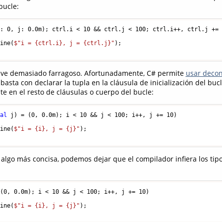
bucle:
i: 
0
, j: 
0.0
m); ctrl.i < 
10
 && ctrl.j < 
100
; ctrl.i++, ctrl.j +=
Line(
$"i = 
{ctrl.i}
, j = 
{ctrl.j}
"
);

 ve demasiado farragoso. Afortunadamente, C# permite
usar decon
 basta con declarar la tupla en la cláusula de inicialización del bucl
e en el resto de cláusulas o cuerpo del bucle:
mal
 j) = (
0
, 
0.0
m); i < 
10
 && j < 
100
; i++, j += 
10
)

Line(
$"i = 
{i}
, j = 
{j}
"
);

algo más concisa, podemos dejar que el compilador infiera los tipo
 (
0
, 
0.0
m); i < 
10
 && j < 
100
; i++, j += 
10
)

Line(
$"i = 
{i}
, j = 
{j}
"
);
