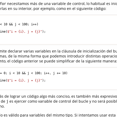
necesitamos más de una variable de control, lo habitual es inic
for
rlas en su interior, por ejemplo, como en el siguiente código:
 < 
10
 && j < 
100
; i++)

Line(
$"i = 
{i}
, j = 
{j}
"
);

te declarar varias variables en la cláusula de inicialización del b
mas, de la misma forma que podemos introducir distintas operaci
nto, el código anterior se puede simplificar de la siguiente manera
 = 
0
; i < 
10
 && j < 
100
; i++, j += 
10
)

Line(
$"i = 
{i}
, j = 
{j}
"
);

s de lograr un código algo más conciso, es también más expresivo
o de
es ejercer como variable de control del bucle y no será posibl
j
mo.
o es válido para variables del mismo tipo. Si intentamos usar esta 