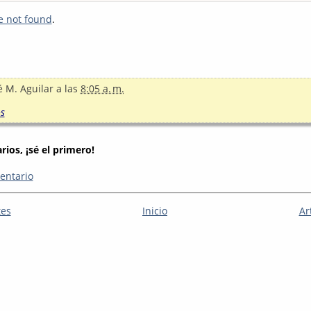
e not found
.
é M. Aguilar
a las
8:05 a. m.
s
ios, ¡sé el primero!
entario
tes
Inicio
Ar