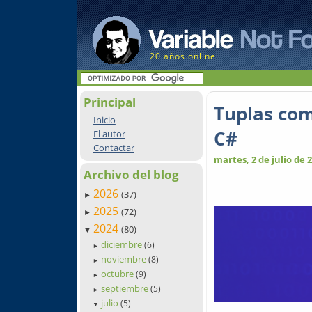
20 años online
Principal
Tuplas com
Inicio
C#
El autor
Contactar
martes, 2 de julio de 
Archivo del blog
2026
(37)
►
2025
(72)
►
2024
(80)
▼
diciembre
(6)
►
noviembre
(8)
►
octubre
(9)
►
septiembre
(5)
►
julio
(5)
▼