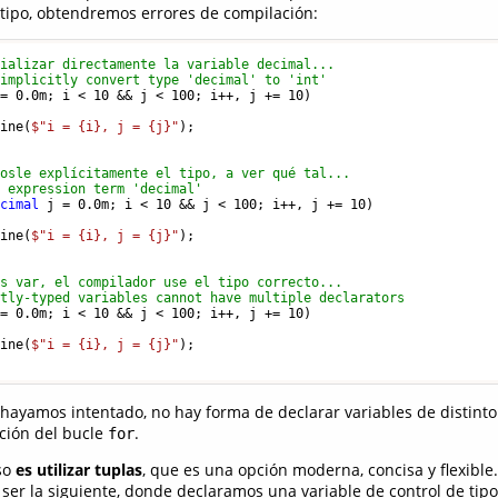
o tipo, obtendremos errores de compilación:
cializar directamente la variable decimal...
 implicitly convert type 'decimal' to 'int'
 = 
0.0
m; i < 
10
 && j < 
100
; i++, j += 
10
)

Line(
$"i = 
{i}
, j = 
{j}
"
);

mosle explícitamente el tipo, a ver qué tal...
d expression term 'decimal'
ecimal
 j = 
0.0
m; i < 
10
 && j < 
100
; i++, j += 
10
)

Line(
$"i = 
{i}
, j = 
{j}
"
);

os var, el compilador use el tipo correcto...
itly-typed variables cannot have multiple declarators
 = 
0.0
m; i < 
10
 && j < 
100
; i++, j += 
10
)

Line(
$"i = 
{i}
, j = 
{j}
"
);

hayamos intentado, no hay forma de declarar variables de distinto 
ación del bucle
.
for
so
es utilizar tuplas
, que es una opción moderna, concisa y flexible
ser la siguiente, donde declaramos una variable de control de tip