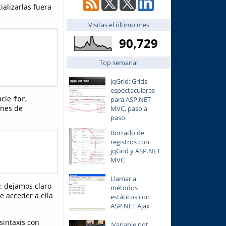
ializarlas fuera
Visitas el último mes
90,729
Top semanal
jqGrid: Grids
espectaculares
ucle
,
para ASP.NET
for
ones de
MVC, paso a
paso
:
Borrado de
registros con
jqGrid y ASP.NET
MVC
Llamar a
: dejamos claro
métodos
e acceder a ella
estáticos con
ASP.NET Ajax
sintaxis con
¡Variable not