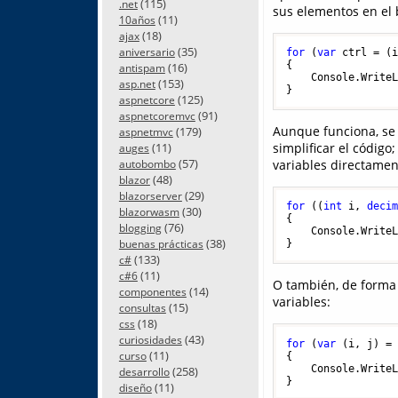
(115)
.net
sus elementos en el 
(11)
10años
(18)
ajax
(35)
aniversario
for
 (
var
 ctrl = (
{

(16)
antispam
    Console.Write
(153)
asp.net
(125)
aspnetcore
(91)
aspnetcoremvc
Aunque funciona, se
(179)
aspnetmvc
(11)
simplificar el código;
auges
(57)
variables directament
autobombo
(48)
blazor
(29)
blazorserver
for
 ((
int
 i, 
deci
(30)
blazorwasm
{

(76)
blogging
    Console.Write
(38)
buenas prácticas
(133)
c#
(11)
c#6
O también, de forma 
(14)
componentes
variables:
(15)
consultas
(18)
css
(43)
curiosidades
for
 (
var
 (i, j) =
(11)
curso
{

    Console.Write
(258)
desarrollo
(11)
diseño