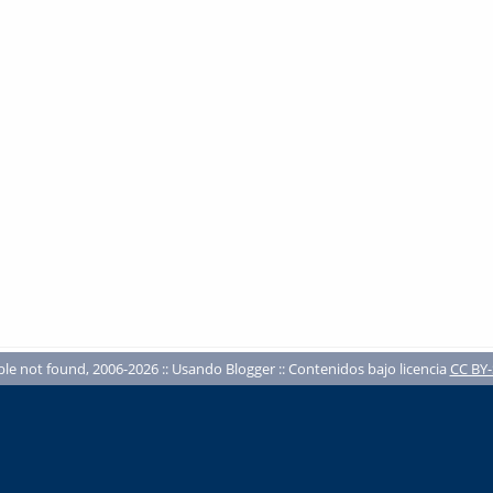
ble not found, 2006-2026 :: Usando Blogger :: Contenidos bajo licencia
CC BY-