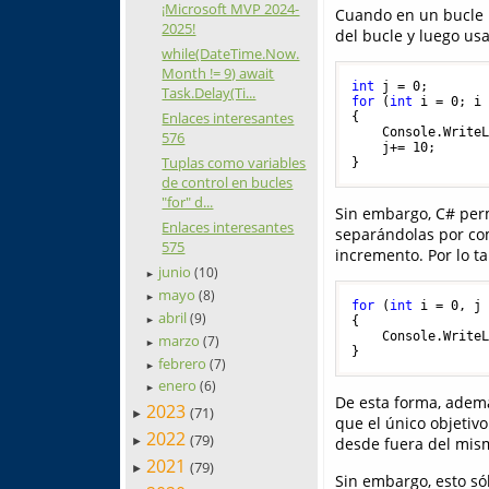
¡Microsoft MVP 2024-
Cuando en un bucle
2025!
del bucle y luego usa
while(DateTime.Now.
Month != 9) await
int
 j = 
0
Task.Delay(Ti...
for
 (
int
 i = 
0
; i
Enlaces interesantes
{

    Console.Write
576
    j+= 
10
;

Tuplas como variables
de control en bucles
"for" d...
Sin embargo, C# permi
Enlaces interesantes
separándolas por co
575
incremento. Por lo ta
junio
(10)
►
mayo
(8)
►
for
 (
int
 i = 
0
, j
abril
(9)
{

►
    Console.Write
marzo
(7)
►
febrero
(7)
►
enero
(6)
►
De esta forma, ademá
2023
(71)
►
que el único objetiv
2022
(79)
desde fuera del mis
►
2021
(79)
►
Sin embargo, esto sól