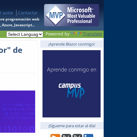
l autor
Contactar
 sobre programación web
Azure, Javascript...
Powered by
Translate
¡Aprende Blazor conmigo!
or" de
¡Sígueme para estar al día!