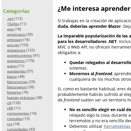
¿Me interesa aprender 
Categorías
(115)
.net
Si trabajas en la creación de aplicac
(11)
10años
duda, deberías aprender Blazor
. Dej
(18)
ajax
(35)
aniversario
La imparable popularización de las
(16)
antispam
para los desarrolladores .NET
. Inclu
(153)
asp.net
MVC o Web API, no ofrecen herramient
(125)
aspnetcore
obligados a:
(91)
aspnetcoremvc
(179)
aspnetmvc
Quedar relegados al desarroll
(11)
auges
sistemas.
(57)
autobombo
Movernos al
frontend
, aprendi
(48)
blazor
cualquiera de los muchos otros 
(29)
blazorserver
(30)
blazorwasm
Si, como es bastante habitual, eres 
(76)
blogging
probablemente habrás sufrido al elegi
(38)
buenas prácticas
de
frontend
suelen ser un territorio 
(133)
c#
(11)
c#6
No es sencillo elegir en cuál d
(14)
componentes
relajado algo la cosa, durante 
(15)
consultas
terremotos y no era sencillo de
(18)
css
Debemos utilizar
herramientas 
(43)
curiosidades