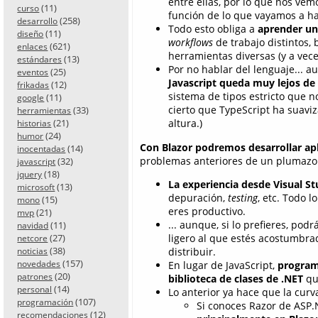
entre ellas, por lo que nos vem
(11)
curso
función de lo que vayamos a h
(258)
desarrollo
Todo esto obliga a
aprender u
(11)
diseño
workflows
de trabajo distintos,
(621)
enlaces
herramientas diversas (y a vece
(13)
estándares
Por no hablar del lenguaje... 
(25)
eventos
Javascript queda muy lejos de 
(12)
frikadas
sistema de tipos estricto que 
(11)
google
cierto que TypeScript ha suaviza
(33)
herramientas
(21)
altura.)
historias
(24)
humor
Con Blazor podremos desarrollar ap
(14)
inocentadas
problemas anteriores de un plumazo
(32)
javascript
(18)
jquery
La experiencia desde Visual S
(13)
microsoft
depuración,
testing
, etc. Todo 
(15)
mono
eres productivo.
(21)
mvp
... aunque, si lo prefieres, po
(11)
navidad
(27)
ligero al que estés acostumbrad
netcore
(38)
distribuir.
noticias
(157)
novedades
En lugar de JavaScript,
programa
(20)
patrones
biblioteca de clases de .NET
qu
(14)
personal
Lo anterior ya hace que la cur
(107)
programación
Si conoces Razor de ASP
(12)
recomendaciones