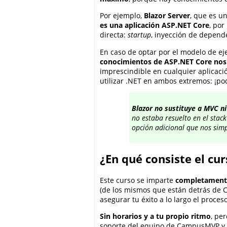
Por ejemplo,
Blazor Server
, que es u
es una aplicación ASP.NET Core
, po
directa:
startup
, inyección de depend
En caso de optar por el modelo de e
conocimientos de ASP.NET Core nos 
imprescindible en cualquier aplicació
utilizar .NET en ambos extremos: ¡p
Blazor no sustituye a MVC n
no estaba resuelto en el
stack
opción adicional que nos simp
¿En qué consiste el cu
Este curso se imparte
completament
(de los mismos que están detrás de 
asegurar tu éxito a lo largo el proces
Sin horarios y a tu propio ritmo
, pe
soporte del equipo de CampusMVP y