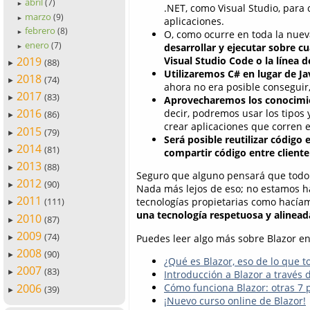
abril
(7)
►
.NET, como Visual Studio, para 
marzo
(9)
►
aplicaciones.
febrero
(8)
O, como ocurre en toda la nue
►
enero
(7)
desarrollar y ejecutar sobre c
►
2019
Visual Studio Code o la línea
(88)
►
Utilizaremos C# en lugar de Ja
2018
(74)
►
ahora no era posible conseguir,
2017
(83)
Aprovecharemos los conocimi
►
2016
decir, podremos usar los tipos 
(86)
►
crear aplicaciones que corren 
2015
(79)
►
Será posible reutilizar código 
2014
(81)
►
compartir código entre cliente
2013
(88)
►
Seguro que alguno pensará que todo e
2012
(90)
►
Nada más lejos de eso; no estamos h
2011
tecnologías propietarias como hacíamo
(111)
►
una tecnología respetuosa y alinead
2010
(87)
►
2009
(74)
Puedes leer algo más sobre Blazor en 
►
2008
(90)
►
¿Qué es Blazor, eso de lo que 
2007
(83)
Introducción a Blazor a través 
►
2006
Cómo funciona Blazor: otras 7 
(39)
►
¡Nuevo curso online de Blazor!