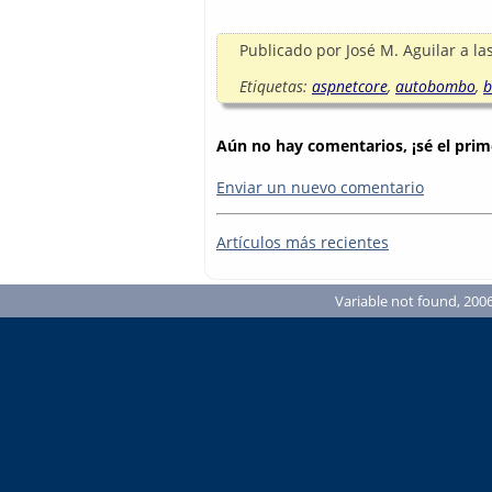
Publicado por
José M. Aguilar
a la
Etiquetas:
aspnetcore
,
autobombo
,
b
Aún no hay comentarios, ¡sé el prim
Enviar un nuevo comentario
Artículos más recientes
Variable not found, 2006