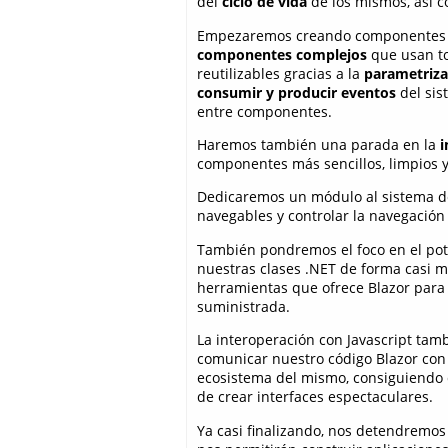
del
ciclo de vida
de los mismos, así c
Empezaremos creando componentes si
componentes complejos
que usan to
reutilizables gracias a la
parametriza
consumir y producir eventos
del sis
entre componentes.
Haremos también una parada en la
i
componentes más sencillos, limpios y 
Dedicaremos un módulo al sistema 
navegables y controlar la navegación 
También pondremos el foco en el po
nuestras clases .NET de forma casi 
herramientas que ofrece Blazor para 
suministrada.
La interoperación con Javascript tam
comunicar nuestro código Blazor con
ecosistema del mismo, consiguiendo 
de crear interfaces espectaculares.
Ya casi finalizando, nos detendremos