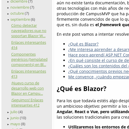
diciembre
(7)
aún no existe tanta documentación, b
►
noviembre
(7)
otras tecnologías con más años de re
►
octubre
producción de CampusMVP que ha part
(7)
►
firmemente convencidos de que lo qu
septiembre
(6)
▼
que es, sin duda es
el
framework
que
Cómo detectar
navegadores que no
En este post vamos a intentar resolve
soportan Blazor W...
Enlaces interesantes
¿Qué es Blazor?
414
¿Me interesa aprender a desarr
Componentes
Hace poco aprendí ASP.NET Core
genéricos (templated
¿En qué consiste el curso de de
components) en Bl...
¿Cuáles son los contenidos del
¿Qué conocimientos previos nec
Enlaces interesantes
413
Me convence, ¿cuándo empeza
¡Nuevo curso de
¿Qué es Blazor?
desarrollo web con
Blazor en Campu...
¡Seguimos! Enlaces
Para los que todavía estéis algo des
interesantes 412
un ambicioso objetivo: permitir a lo
Angular, React o Vue, pero utilizan
julio
(4)
►
las soluciones tradicionales para cre
junio
(10)
►
mayo
(8)
►
Utilizaremos los entornos de 