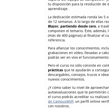
tu disposición para la resolución de
aprendizaje.
La dedicación estimada ronda las 5 o
de 12 semanas. A lo largo de ellas r
Blazor, partiendo desde cero
, a tra
componen el temario. Éste, además, 
(más de 400 páginas) al finalizar el 
referencia.
Para afianzar los conocimientos, inc
grabaciones en vídeo, llevadas a cab
podrás ver en vivo el funcionamiento
Pero el curso no sólo consiste en con
prácticas
que te ayudarán a conseguir
descargables, consejos, trucos e idea
nuevos conocimientos.
¿Y cómo saber tu nivel de aprovech
autoevaluaciones que te permitirán c
el curso podrás acreditar su realiza
de CampusMVP
, un perfil online ve
con nosotros.