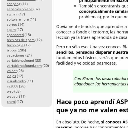
principalmente en Blazo
(11)
scripting
También encontrarás que
(37)
servicios on-line
conceptualmente simila
(17)
signalr
problemas), por lo que n
(11)
software libre
(14)
sorteo
Obviamente tendrás que aprender a t
(17)
spam
conocer a fondo el entorno, las herra
(18)
sponsored
lección ya la traes aprendida de casa 
(12)
técnicas de spam
(12)
tecnología
Pero no sólo eso. Una vez conoces Bl
(286)
trucos
sencillos, pensados disparar nuestr
(24)
vacaciones
fundamentos básicos, verás que pued
(33)
variablenotfound
facilidad y velocidad pasmosas.
(20)
variablenotfound.com
(26)
vb.net
(12)
viajes
Con Blazor, los desarrollador
(11)
visualstudio
abandonar las herramientas ni
(28)
vs2008
(53)
web
(11)
webapi
Hace poco aprendí ASP.
(17)
xhtml
que ya no me valen es
En absoluto. De hecho,
si conoces AS
máximo
, porque hay conocimientos 