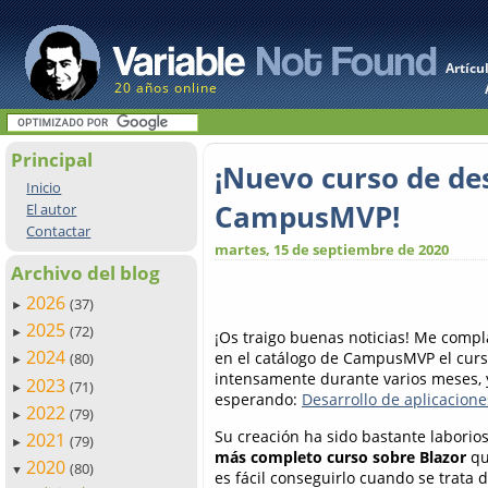
Artícu
20 años online
Principal
¡Nuevo curso de de
Inicio
CampusMVP!
El autor
Contactar
martes, 15 de septiembre de 2020
Archivo del blog
2026
(37)
►
2025
(72)
►
¡Os traigo buenas noticias! Me compl
2024
en el catálogo de CampusMVP el curs
(80)
►
intensamente durante varios meses,
2023
(71)
►
esperando:
Desarrollo de aplicacion
2022
(79)
►
Su creación ha sido bastante labori
2021
(79)
►
más completo curso sobre Blazor
qu
2020
(80)
▼
es fácil conseguirlo cuando se trata 