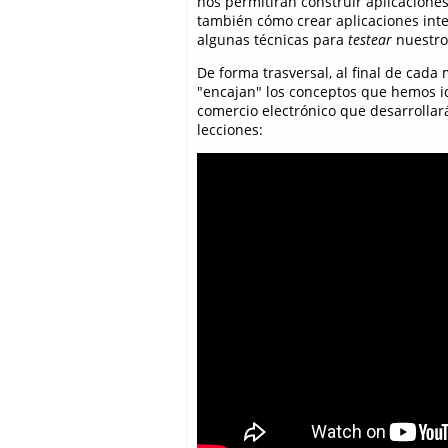
nos permitirán construir aplicacione
también cómo crear aplicaciones inte
algunas técnicas para
testear
nuestro
De forma trasversal, al final de ca
"encajan" los conceptos que hemos id
comercio electrónico que desarrollará
lecciones: