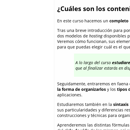
¿Cuáles son los conten
En este curso hacemos un
completo 
Tras una breve introducción para p
dos modelos de
hosting
disponibles p
Veremos cómo funcionan, sus elemento
para que puedas elegir cuál es el qu
A lo largo del curso
estudiar
que al finalizar estarás en di
Seguidamente, entraremos en faena c
la forma de organizarlos
y los
tipos
aplicaciones.
Estudiaremos también en la
sintaxis
sus particularidades y diferencias r
construcciones y técnicas para organiz
Aprenderemos las distintas fórmula