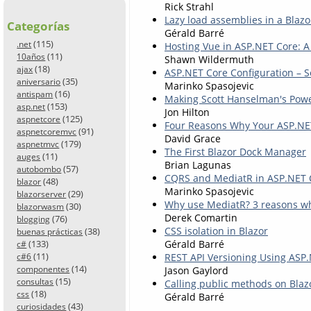
Rick Strahl
Lazy load assemblies in a Blaz
Categorías
Gérald Barré
(115)
.net
Hosting Vue in ASP.NET Core: A
(11)
10años
Shawn Wildermuth
(18)
ajax
ASP.NET Core Configuration – Se
(35)
aniversario
Marinko Spasojevic
(16)
antispam
Making Scott Hanselman's Power
(153)
asp.net
Jon Hilton
(125)
aspnetcore
Four Reasons Why Your ASP.NET 
(91)
aspnetcoremvc
David Grace
(179)
aspnetmvc
The First Blazor Dock Manager
(11)
auges
Brian Lagunas
(57)
autobombo
CQRS and MediatR in ASP.NET 
(48)
blazor
Marinko Spasojevic
(29)
blazorserver
Why use MediatR? 3 reasons wh
(30)
blazorwasm
Derek Comartin
(76)
blogging
CSS isolation in Blazor
(38)
buenas prácticas
Gérald Barré
(133)
c#
(11)
REST API Versioning Using ASP
c#6
(14)
Jason Gaylord
componentes
(15)
consultas
Calling public methods on Bl
(18)
css
Gérald Barré
(43)
curiosidades