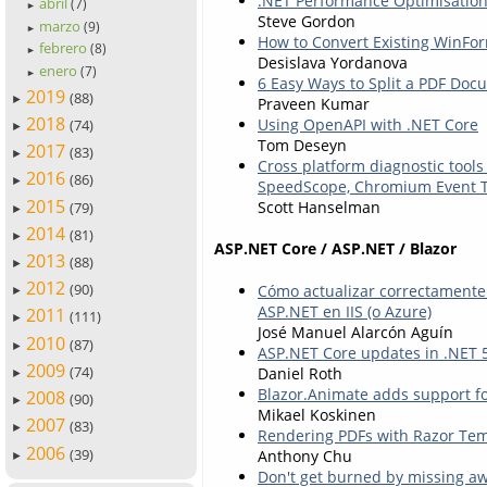
.NET Performance Optimisation
abril
(7)
►
Steve Gordon
marzo
(9)
►
How to Convert Existing WinFor
febrero
(8)
►
Desislava Yordanova
enero
(7)
►
6 Easy Ways to Split a PDF Do
2019
(88)
►
Praveen Kumar
2018
Using OpenAPI with .NET Core
(74)
►
Tom Deseyn
2017
(83)
►
Cross platform diagnostic tools
2016
(86)
►
SpeedScope, Chromium Event Tr
2015
Scott Hanselman
(79)
►
2014
(81)
►
ASP.NET Core / ASP.NET / Blazor
2013
(88)
►
2012
(90)
Cómo actualizar correctamente 
►
ASP.NET en IIS (o Azure)
2011
(111)
►
José Manuel Alarcón Aguín
2010
(87)
►
ASP.NET Core updates in .NET 
2009
(74)
Daniel Roth
►
Blazor.Animate adds support f
2008
(90)
►
Mikael Koskinen
2007
(83)
►
Rendering PDFs with Razor Tem
2006
(39)
Anthony Chu
►
Don't get burned by missing aw