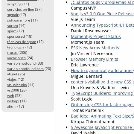
¿Cuántos bugs y problemas al 
(11)
scripting
CampusMVP
(37)
servicios on-line
Vue.js v3.0.0 One Piece Releas
(17)
signalr
Vue.js Team
(11)
software libre
Announcing TypeScript 4.1 Bet
(14)
sorteo
Daniel Rosenwasser
(17)
spam
Moment.js Project Status
(18)
sponsored
(12)
Moment.js Team
técnicas de spam
(12)
ES6 New Array Methods
tecnología
(286)
trucos
Jin Vincent Necesario
(24)
vacaciones
Browser Memory Limits
(33)
variablenotfound
Eric Lawrence
(20)
variablenotfound.com
How to dynamically add a query 
(26)
vb.net
Miguel Bernard
(12)
viajes
content-visibility: the new CS
(11)
visualstudio
Una Kravets & Vladimir Levin
(28)
vs2008
TypeScript Builders: Improving 
(53)
web
Scott Logic
(11)
webapi
Optimizing CSS for faster page
(17)
xhtml
Tomas Pustelnik
Bad Idea: Animating Text Size/
Kirupa Chinnathambi
5 Awesome JavaScript Promise 
David Walsh