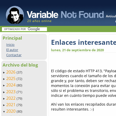
Artícu
20 años online
Principal
Enlaces interesant
Inicio
El autor
lunes, 21 de septiembre de 2020
Contactar
Archivo del blog
El código de estado HTTP 413, "Payloa
2026
(37)
►
servidores cuando el tamaño de los 
2025
(72)
►
grande y, por tanto, deben ser recha
2024
(80)
momentos la conexión para evitar que
►
sólo si el problema es transitorio, 
2023
(71)
►
indicar en cuánto tiempo puede volve
2022
(79)
►
Ahí van los enlaces recopilados dur
2021
(79)
►
resulten interesantes. :-)
2020
(80)
▼