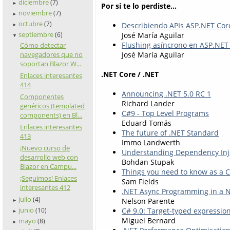
diciembre
(7)
►
Por si te lo perdiste...
noviembre
(7)
►
octubre
(7)
Describiendo APIs ASP.NET Cor
►
septiembre
José María Aguilar
(6)
▼
Flushing asíncrono en ASP.NE
Cómo detectar
navegadores que no
José María Aguilar
soportan Blazor W...
.NET Core / .NET
Enlaces interesantes
414
Announcing .NET 5.0 RC 1
Componentes
Richard Lander
genéricos (templated
C#9 - Top Level Programs
components) en Bl...
Eduard Tomás
Enlaces interesantes
The future of .NET Standard
413
Immo Landwerth
¡Nuevo curso de
Understanding Dependency Inje
desarrollo web con
Bohdan Stupak
Blazor en Campu...
Things you need to know as a C
¡Seguimos! Enlaces
Sam Fields
interesantes 412
.NET Async Programming in a N
julio
(4)
Nelson Parente
►
junio
C# 9.0: Target-typed expressio
(10)
►
Miguel Bernard
mayo
(8)
►