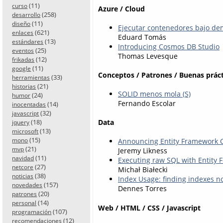
(11)
curso
Azure / Cloud
(258)
desarrollo
(11)
diseño
Ejecutar contenedores bajo de
(621)
enlaces
Eduard Tomás
(13)
estándares
Introducing Cosmos DB Studio
(25)
eventos
Thomas Levesque
(12)
frikadas
(11)
google
Conceptos / Patrones / Buenas práct
(33)
herramientas
(21)
historias
SOLID menos mola (S)
(24)
humor
Fernando Escolar
(14)
inocentadas
(32)
javascript
(18)
Data
jquery
(13)
microsoft
(15)
mono
Announcing Entity Framework C
(21)
mvp
Jeremy Likness
(11)
navidad
Executing raw SQL with Entity
(27)
netcore
Michał Białecki
(38)
noticias
Index Usage: finding indexes n
(157)
novedades
Dennes Torres
(20)
patrones
(14)
personal
Web / HTML / CSS / Javascript
(107)
programación
(12)
recomendaciones