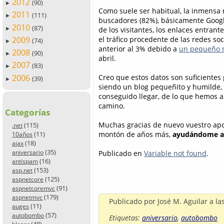
2012
(90)
►
Como suele ser habitual, la inmensa 
2011
(111)
►
buscadores (82%), básicamente Google.
2010
(87)
de los visitantes, los enlaces entrant
►
el tráfico procedente de las redes so
2009
(74)
►
anterior al 3% debido a
un pequeño
2008
(90)
►
abril.
2007
(83)
►
2006
Creo que estos datos son suficientes 
(39)
►
siendo un blog pequeñito y humilde,
conseguido llegar, de lo que hemos a
camino.
Categorías
Muchas gracias de nuevo vuestro apo
(115)
.net
montón de años más,
ayudándome a 
(11)
10años
(18)
ajax
(35)
Publicado en
Variable not found
.
aniversario
(16)
antispam
(153)
asp.net
(125)
aspnetcore
(91)
aspnetcoremvc
(179)
aspnetmvc
Publicado por
José M. Aguilar
a la
(11)
auges
(57)
autobombo
Etiquetas:
aniversario
,
autobombo
(48)