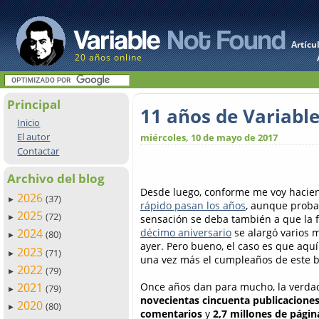
Artícu
20 años online
Principal
11 años de Variabl
Inicio
El autor
miércoles, 10 de mayo de 2017
Contactar
Archivo del blog
Desde luego, conforme me voy hacie
2026
(37)
►
rápido pasan los años
, aunque prob
2025
(72)
sensación se deba también a que la 
►
décimo aniversario
se alargó varios 
2024
(80)
►
ayer. Pero bueno, el caso es que aqu
2023
(71)
►
una vez más el cumpleaños de este bl
2022
(79)
►
Once años dan para mucho, la verda
2021
(79)
►
novecientas cincuenta publicacione
2020
(80)
►
comentarios
y
2,7 millones de págin