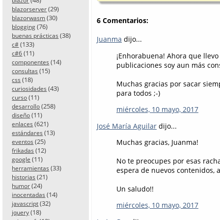
blazor
(29)
blazorserver
(30)
blazorwasm
6 Comentarios:
(76)
blogging
(38)
buenas prácticas
Juanma
dijo...
(133)
c#
(11)
c#6
¡Enhorabuena! Ahora que llevo
(14)
componentes
publicaciones soy aun más con
(15)
consultas
(18)
css
Muchas gracias por sacar siemp
(43)
curiosidades
para todos ;-)
(11)
curso
(258)
desarrollo
miércoles, 10 mayo, 2017
(11)
diseño
(621)
enlaces
José María Aguilar
dijo...
(13)
estándares
(25)
Muchas gracias, Juanma!
eventos
(12)
frikadas
(11)
google
No te preocupes por esas racha
(33)
herramientas
espera de nuevos contenidos, a
(21)
historias
(24)
humor
Un saludo!!
(14)
inocentadas
(32)
javascript
miércoles, 10 mayo, 2017
(18)
jquery