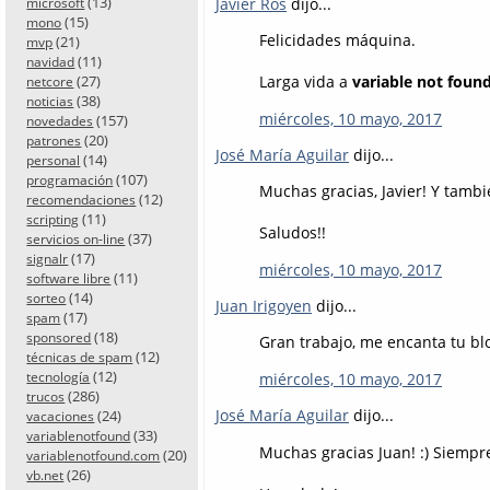
(13)
Javier Ros
dijo...
microsoft
(15)
mono
Felicidades máquina.
(21)
mvp
(11)
navidad
(27)
Larga vida a
variable not foun
netcore
(38)
noticias
miércoles, 10 mayo, 2017
(157)
novedades
(20)
patrones
José María Aguilar
dijo...
(14)
personal
(107)
programación
Muchas gracias, Javier! Y tambi
(12)
recomendaciones
(11)
scripting
Saludos!!
(37)
servicios on-line
(17)
signalr
miércoles, 10 mayo, 2017
(11)
software libre
(14)
sorteo
Juan Irigoyen
dijo...
(17)
spam
(18)
sponsored
Gran trabajo, me encanta tu blo
(12)
técnicas de spam
(12)
miércoles, 10 mayo, 2017
tecnología
(286)
trucos
José María Aguilar
dijo...
(24)
vacaciones
(33)
variablenotfound
Muchas gracias Juan! :) Siempr
(20)
variablenotfound.com
(26)
vb.net