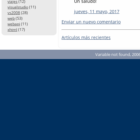
Un saludo!
(12)
viajes
(11)
visualstudio
jueves, 11 mayo, 2017
(28)
vs2008
(53)
web
Enviar un nuevo comentario
(11)
webapi
(17)
xhtml
Artículos más recientes
Variable not found, 2006