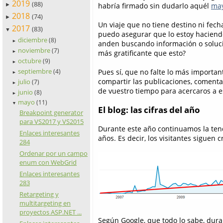
2019
(88)
habría firmado sin dudarlo aquél
may
►
2018
(74)
►
Un viaje que no tiene destino ni fecha
2017
(83)
▼
puedo asegurar que lo estoy haciendo
diciembre
(8)
►
anden buscando información o soluci
noviembre
(7)
más gratificante que esto?
►
octubre
(9)
►
septiembre
Pues sí, que no falte lo más importan
(4)
►
compartir las publicaciones, comentar
julio
(7)
►
de vuestro tiempo para acercaros a es
junio
(8)
►
mayo
(11)
▼
El blog: las cifras del año
Breakpoint generator
para VS2017 y VS2015
Durante este año continuamos la ten
Enlaces interesantes
años. Es decir, los visitantes siguen 
284
Ordenar por un campo
enum con WebGrid
Enlaces interesantes
283
Retargeting y
multitargeting en
proyectos ASP.NET ...
Según Google, que todo lo sabe, dura