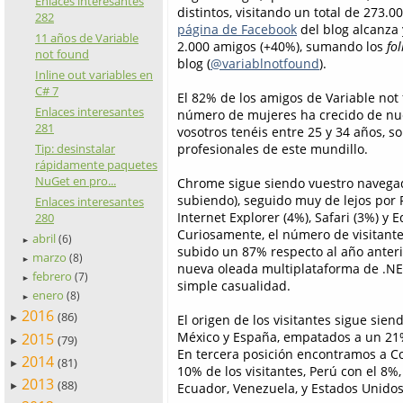
Enlaces interesantes
distintos, visitando un total de 273
282
página de Facebook
del blog alcanza 
11 años de Variable
2.000 amigos (+40%), sumando los
fo
not found
blog (
@variablnotfound
).
Inline out variables en
C# 7
El 82% de los amigos de Variable not 
Enlaces interesantes
número de mujeres ha crecido de nuev
281
vosotros tenéis entre 25 y 34 años, so
profesionales de este mundillo.
Tip: desinstalar
rápidamente paquetes
NuGet en pro...
Chrome sigue siendo vuestro navegad
subiendo), seguido muy de lejos por F
Enlaces interesantes
Internet Explorer (4%), Safari (3%) y E
280
Curiosamente, el número de visitante
abril
(6)
►
subido un 87% respecto al año anterio
marzo
(8)
►
nueva oleada multiplataforma de .NE
febrero
(7)
►
simple casualidad.
enero
(8)
►
2016
(86)
El origen de los visitantes sigue sie
►
México y España, empatados a un 21% 
2015
(79)
►
En tercera posición encontramos a Co
2014
(81)
►
10% de los visitantes, Perú con el 8%
2013
(88)
Ecuador, Venezuela, y Estados Unidos
►