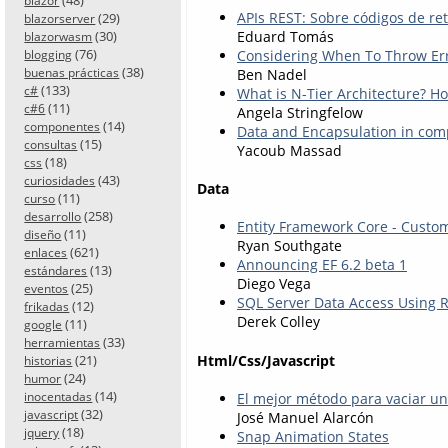
blazor
APIs REST: Sobre códigos de re
(29)
blazorserver
(30)
Eduard Tomás
blazorwasm
(76)
Considering When To Throw Er
blogging
(38)
buenas prácticas
Ben Nadel
(133)
c#
What is N-Tier Architecture? Ho
(11)
c#6
Angela Stringfelow
(14)
componentes
Data and Encapsulation in com
(15)
consultas
Yacoub Massad
(18)
css
(43)
curiosidades
Data
(11)
curso
(258)
desarrollo
Entity Framework Core - Custo
(11)
diseño
Ryan Southgate
(621)
enlaces
Announcing EF 6.2 beta 1
(13)
estándares
Diego Vega
(25)
eventos
SQL Server Data Access Using R
(12)
frikadas
Derek Colley
(11)
google
(33)
herramientas
Html/Css/Javascript
(21)
historias
(24)
humor
(14)
El mejor método para vaciar un
inocentadas
(32)
javascript
José Manuel Alarcón
(18)
jquery
Snap Animation States