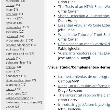
(13)
microsoft
Brian Diehl
(15)
mono
The Tools of an HTML Email Wo
(21)
mvp
Chris Coyier
(11)
navidad
Shape Detection API: Detecting
(27)
netcore
Dean Hume
(38)
noticias
Essential Angular VS Code Exte
(157)
novedades
John Papa
(20)
patrones
What is the Future of Front E
(14)
personal
Chris Coyier
(107)
programación
Cómo hacer un menú vertical de
(12)
recomendaciones
Pablo Iglesias
(11)
scripting
VueJS: Interceptores de navega
(37)
servicios on-line
José Antonio Dongil
(17)
signalr
(11)
software libre
(14)
Visual Studio/Complementos/Herra
sorteo
(17)
spam
(18)
sponsored
Las herramientas de un progr
(12)
técnicas de spam
CampusMVP
(12)
tecnología
Rider, un IDE multiplataforma 
(286)
trucos
Diego Bersano
(24)
vacaciones
The largest Git repo on the pla
(33)
variablenotfound
Brian Harry
(20)
variablenotfound.com
Introducing JustAssembly: A Li
(26)
vb.net
John Bristowe