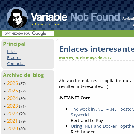
Artícu
20 años online
Principal
Enlaces interesant
Inicio
El autor
martes, 30 de mayo de 2017
Contactar
Archivo del blog
Ahí van los enlaces recopilados dur
2026
(37)
►
resulten interesantes. :-)
2025
(72)
►
.NET/.NET Core
2024
(80)
►
2023
(71)
►
The week in .NET – .NET poster,
2022
(79)
Skyworld
►
2021
Bertrand Le Roy
(79)
►
Using .NET and Docker Togethe
2020
(80)
►
Rich Lander