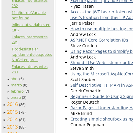
Execute JavaScript Code from 
Enlaces interesantes
282
Fiyaz Hasan
Access the JWT bearer token w
11 años de Variable
user’s location from their IP A
not found
Jerrie Pelser
Inline out variables en
How to use multiple hosting e
C# 7
Andrew Lock
Enlaces interesantes
ASP.NET Core Correlation IDs
281
Steve Gordon
Tip: desinstalar
Using Razor Pages to simplify b
rápidamente paquetes
Andrew Lock
NuGet en pro...
Should I Use WebListener or Ke
Enlaces interesantes
Steve Smith
280
Using the Microsoft.AspNetCor
abril
Scott Sauber
(6)
►
Self Descriptive HTTP API in A
marzo
(8)
►
Derek Comartin
febrero
(7)
►
Beginner's Guide to Using Sign
enero
(8)
►
Roger Deutsch
2016
(86)
►
Razor Pages - Understanding 
2015
(79)
Mike Brind
►
Creating simple shoutbox usin
2014
(81)
►
Gunnar Peipman
2013
(88)
►