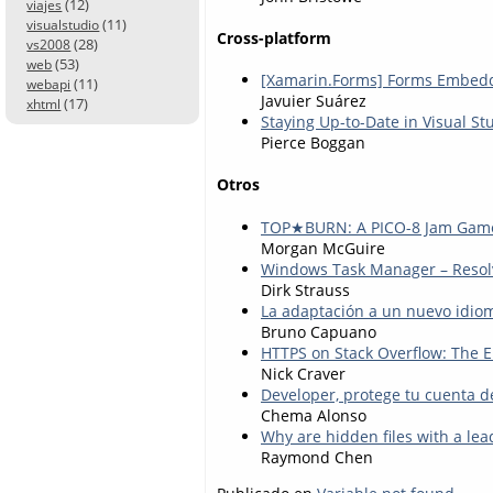
(12)
viajes
(11)
visualstudio
Cross-platform
(28)
vs2008
(53)
web
[Xamarin.Forms] Forms Embed
(11)
webapi
Javuier Suárez
(17)
xhtml
Staying Up-to-Date in Visual S
Pierce Boggan
Otros
TOP★BURN: A PICO-8 Jam Game
Morgan McGuire
Windows Task Manager – Resol
Dirk Strauss
La adaptación a un nuevo idi
Bruno Capuano
HTTPS on Stack Overflow: The 
Nick Craver
Developer, protege tu cuenta d
Chema Alonso
Why are hidden files with a lea
Raymond Chen