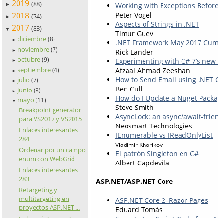
2019
(88)
Working with Exceptions Before
►
2018
Peter Vogel
(74)
►
Aspects of Strings in .NET
2017
(83)
▼
Timur Guev
diciembre
(8)
►
.NET Framework May 2017 Cumu
noviembre
(7)
Rick Lander
►
octubre
(9)
Experimenting with C# 7’s new 
►
septiembre
Afzaal Ahmad Zeeshan
(4)
►
How to Send Email using .NET 
julio
(7)
►
Ben Cull
junio
(8)
►
How do I Update a Nuget Packa
mayo
(11)
▼
Steve Smith
Breakpoint generator
AsyncLock: an async/await-frien
para VS2017 y VS2015
Neosmart Technologies
Enlaces interesantes
IEnumerable vs IReadOnlyList
284
Vladimir Khorikov
Ordenar por un campo
El patrón Singleton en C#
enum con WebGrid
Albert Capdevila
Enlaces interesantes
283
ASP.NET/ASP.NET Core
Retargeting y
multitargeting en
ASP.NET Core 2–Razor Pages
proyectos ASP.NET ...
Eduard Tomás