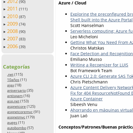
2012
(90)
Azure / Cloud
►
2011
(111)
►
Exploring the preconfigured b
2010
(87)
►
Shell built into the Azure Portal
2009
(74)
Scott Hanselman
►
2008
Serverless computing: Azure fu
(90)
►
Leo Micheloni
2007
(83)
►
Getting What You Need From Az
2006
(39)
►
Christos Matskas
Face Detection and Recognition
Emiliano Musso
Writing a Recognizer for LUIS
Categorías
Bot Framework Team
(115)
.net
Azure CLI 2.0: Generate SAS To
(11)
10años
Chris Pietschmann
(18)
ajax
Azure Content Delivery Networ
(35)
aniversario
Fix for 404 ResourceNotFound E
(16)
antispam
Azure Container
(153)
asp.net
Sibeesh Venu
(125)
aspnetcore
Ahorrando en máquinas virtual
(91)
aspnetcoremvc
Juan Laó
(179)
aspnetmvc
(11)
auges
Conceptos/Patrones/Buenas práctic
(57)
autobombo
(48)