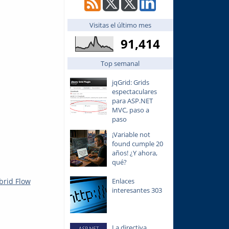
Visitas el último mes
91,414
Top semanal
jqGrid: Grids
espectaculares
para ASP.NET
MVC, paso a
paso
¡Variable not
found cumple 20
años! ¿Y ahora,
qué?
brid Flow
Enlaces
interesantes 303
La directiva