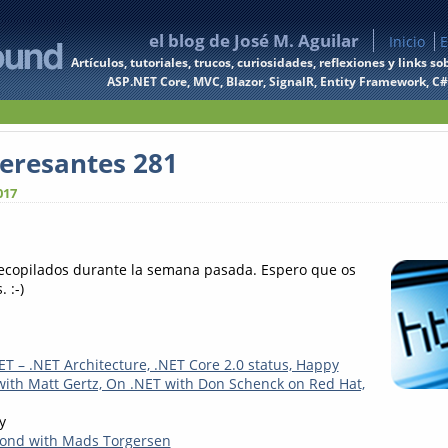
el blog de José M. Aguilar
Inicio
E
Artículos, tutoriales, trucos, curiosidades, reflexiones y links
ASP.NET Core, MVC, Blazor, SignalR, Entity Framework, C#, 
teresantes 281
017
recopilados durante la semana pasada. Espero que os
 :-)
ET – .NET Architecture, .NET Core 2.0 status, Happy
with Matt Gertz, On .NET with Don Schenck on Red Hat,
y
yond with Mads Torgersen