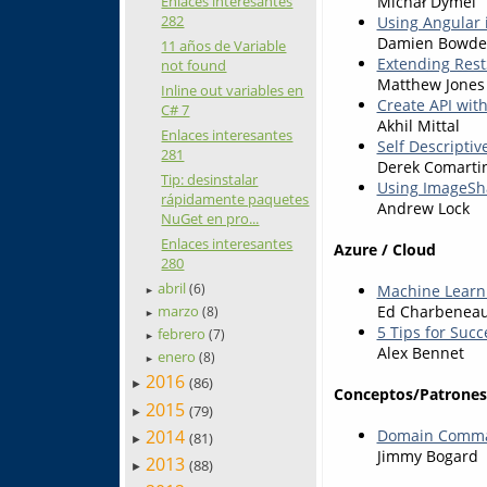
Michał Dymel
Enlaces interesantes
282
Using Angular 
Damien Bowd
11 años de Variable
Extending Res
not found
Matthew Jones
Inline out variables en
Create API wit
C# 7
Akhil Mittal
Enlaces interesantes
Self Descripti
281
Derek Comarti
Tip: desinstalar
Using ImageSha
rápidamente paquetes
Andrew Lock
NuGet en pro...
Enlaces interesantes
Azure / Cloud
280
abril
Machine Learni
(6)
►
Ed Charbenea
marzo
(8)
►
5 Tips for Suc
febrero
(7)
►
Alex Bennet
enero
(8)
►
2016
(86)
►
Conceptos/Patrones
2015
(79)
►
2014
Domain Comman
(81)
►
Jimmy Bogard
2013
(88)
►