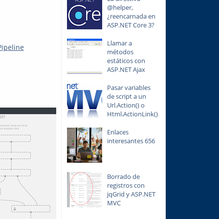
@helper,
¿reencarnada en
ASP.NET Core 3?
Llamar a
Pipeline
métodos
estáticos con
ASP.NET Ajax
Pasar variables
de script a un
Url.Action() o
Html.ActionLink()
Enlaces
interesantes 656
Borrado de
registros con
jqGrid y ASP.NET
MVC