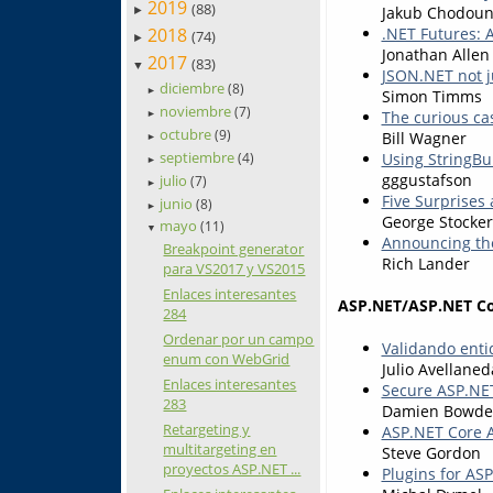
2019
(88)
Jakub Chodoun
►
2018
.NET Futures:
(74)
►
Jonathan Allen
2017
(83)
▼
JSON.NET not ju
diciembre
(8)
►
Simon Timms
noviembre
(7)
The curious cas
►
octubre
(9)
Bill Wagner
►
septiembre
Using StringBu
(4)
►
gggustafson
julio
(7)
►
Five Surprises 
junio
(8)
►
George Stocker
mayo
(11)
▼
Announcing the
Breakpoint generator
Rich Lander
para VS2017 y VS2015
Enlaces interesantes
ASP.NET/ASP.NET C
284
Ordenar por un campo
Validando ent
enum con WebGrid
Julio Avellaned
Enlaces interesantes
Secure ASP.NET
283
Damien Bowd
Retargeting y
ASP.NET Core A
multitargeting en
Steve Gordon
proyectos ASP.NET ...
Plugins for AS