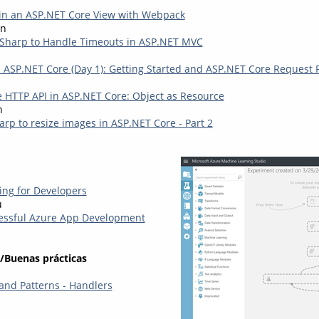
in an ASP.NET Core View with Webpack
en
tSharp to Handle Timeouts in ASP.NET MVC
h ASP.NET Core (Day 1): Getting Started and ASP.NET Core Request 
ve HTTP API in ASP.NET Core: Object as Resource
n
rp to resize images in ASP.NET Core - Part 2
ng for Developers
u
cessful Azure App Development
/Buenas prácticas
d Patterns - Handlers