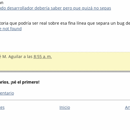
an
odo desarrollador debería saber pero que quizá no sepas
toria que podría ser real sobre esa fina línea que separa un bug de
e not found
é M. Aguilar
a las
8:55 a. m.
ios, ¡sé el primero!
entario
tes
Inicio
Ar