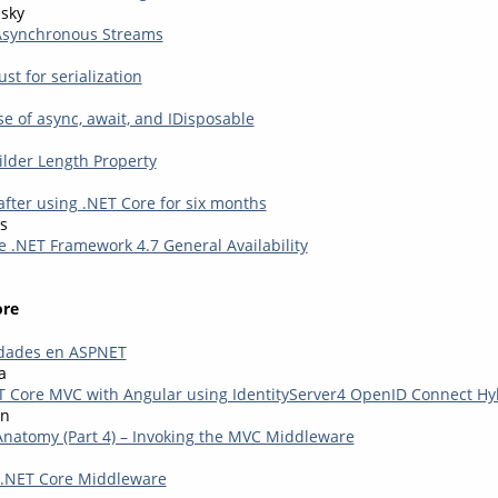
sky
 Asynchronous Streams
st for serialization
e of async, await, and IDisposable
ilder Length Property
after using .NET Core for six months
s
 .NET Framework 4.7 General Availability
ore
idades en ASPNET
a
 Core MVC with Angular using IdentityServer4 OpenID Connect Hy
en
natomy (Part 4) – Invoking the MVC Middleware
P.NET Core Middleware