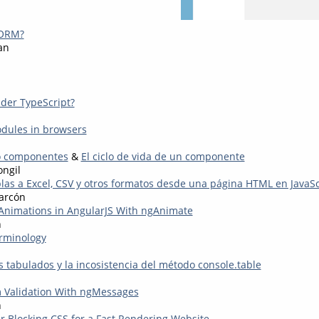
 ORM?
an
der TypeScript?
dules in browsers
o componentes
&
El ciclo de vida de un componente
ongil
las a Excel, CSV y otros formatos desde una página HTML en JavaSc
arcón
Animations in AngularJS With ngAnimate
n
rminology
 tabulados y la incosistencia del método console.table
 Validation With ngMessages
n
r Blocking CSS for a Fast Rendering Website