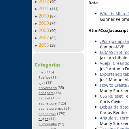
2012
(90)
►
Data
2011
(111)
►
What is Micro
2010
(87)
►
Gunnar Peipm
2009
(74)
►
2008
Html/Css/Javascript
(90)
►
2007
(83)
►
¿Por qué apren
2006
(39)
►
CampusMVP
ECMAScript mo
Jake Archibald
VueJS: Creand
Categorías
José Antonio D
(115)
.net
Exportando tab
(11)
10años
José Manuel Al
(18)
ajax
How to Create 
(35)
aniversario
Monty Shokee
(16)
antispam
CSS Ruleset Te
(153)
asp.net
Chris Coyier
(125)
aspnetcore
Debug de datos
(91)
aspnetcoremvc
Carlos Benítez
(179)
aspnetmvc
AngularJS Form
(11)
auges
Monty Shokee
(57)
autobombo
Tackling Rende
(48)