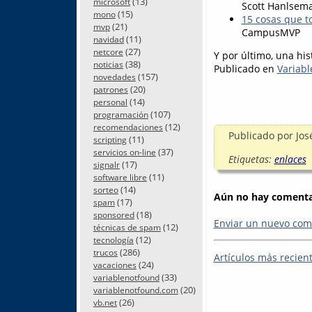
(13)
microsoft
Scott Hanlsem
(15)
mono
15 cosas que t
(21)
mvp
CampusMVP
(11)
navidad
(27)
netcore
Y por último, una his
(38)
noticias
Publicado en
Variabl
(157)
novedades
(20)
patrones
(14)
personal
(107)
programación
(12)
recomendaciones
Publicado por
Jos
(11)
scripting
(37)
servicios on-line
Etiquetas:
enlaces
(17)
signalr
(11)
software libre
(14)
sorteo
Aún no hay comentar
(17)
spam
(18)
sponsored
Enviar un nuevo com
(12)
técnicas de spam
(12)
tecnología
(286)
trucos
Artículos más recien
(24)
vacaciones
(33)
variablenotfound
(20)
variablenotfound.com
(26)
vb.net