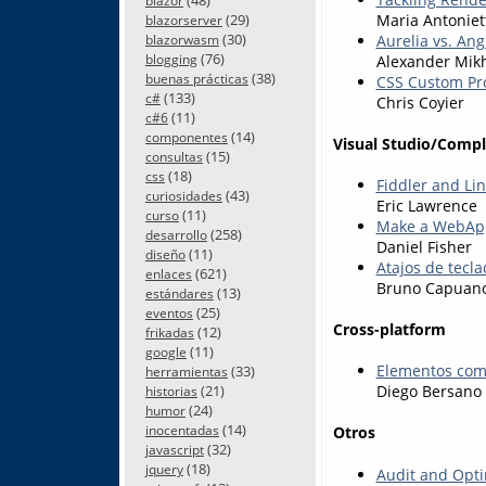
blazor
Maria Antoniet
(29)
blazorserver
(30)
Aurelia vs. An
blazorwasm
(76)
Alexander Mik
blogging
(38)
buenas prácticas
CSS Custom Pr
(133)
c#
Chris Coyier
(11)
c#6
(14)
componentes
Visual Studio/Comp
(15)
consultas
(18)
css
Fiddler and Li
(43)
curiosidades
Eric Lawrence
(11)
curso
Make a WebAppl
(258)
desarrollo
Daniel Fisher
(11)
diseño
Atajos de tecl
(621)
enlaces
Bruno Capuan
(13)
estándares
(25)
eventos
Cross-platform
(12)
frikadas
(11)
google
Elementos com
(33)
herramientas
(21)
Diego Bersano
historias
(24)
humor
(14)
inocentadas
Otros
(32)
javascript
(18)
jquery
Audit and Opti