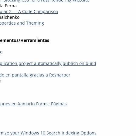
ta Perna
gular 2 — A Code Comparison
halchenko
operties and Theming
lementos/Herramientas
nq
ication project automatically publish on build
ado en pantalla gracias a Resharper
o
unes en Xamarin.Forms: Páginas
mize your Windows 10 Search Indexing Options