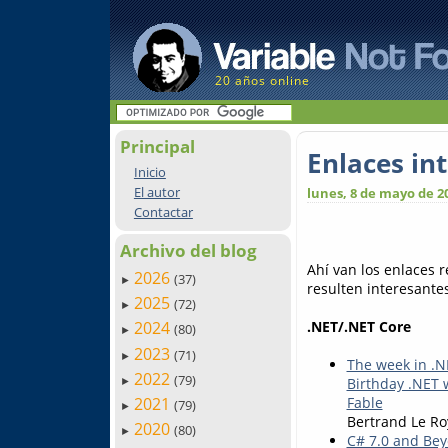
20 años online
Principal
Enlaces in
Inicio
El autor
lunes, 8 de mayo de 2
Contactar
Archivo del blog
Ahí van los enlaces 
2026
(37)
►
resulten interesantes.
2025
(72)
►
.NET/.NET Core
2024
(80)
►
2023
(71)
►
The week in .N
2022
(79)
Birthday .NET 
►
2021
Fable
(79)
►
Bertrand Le Ro
2020
(80)
►
C# 7.0 and Be