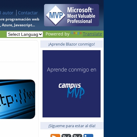
l autor
Contactar
 sobre programación web
Azure, Javascript...
Powered by
Translate
¡Aprende Blazor conmigo!
¡Sígueme para estar al día!