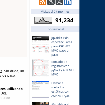
Visitas el último mes
91,234
Top semanal
jqGrid: Grids
espectaculares
para ASP.NET
MVC, paso a
paso
Borrado de
registros con
jqGrid y ASP.NET
es
. Sin duda, un
MVC
y de paso,
Llamar a
métodos
res utilizando
estáticos con
a URL
ASP.NET Ajax
equipo
.
¡Variable not