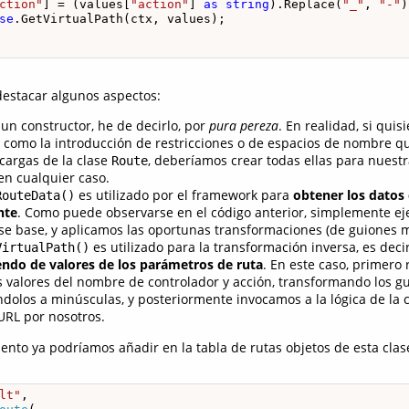
ction"
] = (values[
"action"
] 
as
string
).Replace(
"_"
, 
"-"
)
se
.GetVirtualPath(ctx, values);

 destacar algunos aspectos:
un constructor, he de decirlo, por
pura pereza
. En realidad, si qui
, como la introducción de restricciones o de espacios de nombre qu
cargas de la clase
, deberíamos crear todas ellas para nuestr
Route
 en cualquier caso.
es utilizado por el framework para
obtener los datos
RouteData()
nte
. Como puede observarse en el código anterior, simplemente ej
ase base, y aplicamos las oportunas transformaciones (de guiones m
es utilizado para la transformación inversa, es deci
VirtualPath()
ndo de valores de los parámetros de ruta
. En este caso, primero
s valores del nombre de controlador y acción, transformando los g
dolos a minúsculas, y posteriormente invocamos a la lógica de la 
URL por nosotros.
ento ya podríamos añadir en la tabla de rutas objetos de esta clas
lt"
, 
