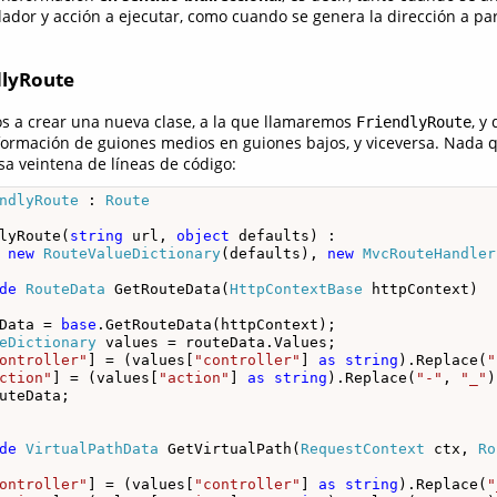
ador y acción a ejecutar, como cuando se genera la dirección a par
dlyRoute
s a crear una nueva clase, a la que llamaremos
, y
FriendlyRoute
sformación de guiones medios en guiones bajos, y viceversa. Nada
sa veintena de líneas de código:
ndlyRoute
 : 
Route
lyRoute(
string
 url, 
object
 defaults) :

 
new
RouteValueDictionary
(defaults), 
new
MvcRouteHandler
de
RouteData
 GetRouteData(
HttpContextBase
 httpContext)

Data = 
base
.GetRouteData(httpContext);

eDictionary
 values = routeData.Values;

ontroller"
] = (values[
"controller"
] 
as
string
).Replace(
"
ction"
] = (values[
"action"
] 
as
string
).Replace(
"-"
, 
"_"
)
uteData;

de
VirtualPathData
 GetVirtualPath(
RequestContext
 ctx, 
Ro
ontroller"
] = (values[
"controller"
] 
as
string
).Replace(
"