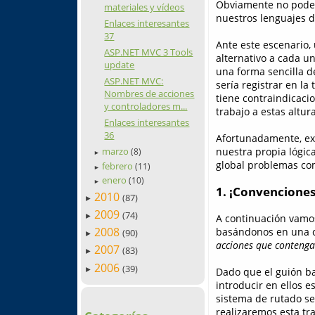
Obviamente no podem
materiales y vídeos
nuestros lenguajes d
Enlaces interesantes
37
Ante este escenario,
ASP.NET MVC 3 Tools
alternativo a cada u
update
una forma sencilla d
ASP.NET MVC:
sería registrar en l
Nombres de acciones
tiene contraindicaci
y controladores m...
trabajo a estas altura
Enlaces interesantes
36
Afortunadamente, ex
marzo
nuestra propia lógic
(8)
►
global problemas com
febrero
(11)
►
enero
(10)
►
1. ¡Convenciones
2010
(87)
►
2009
(74)
A continuación vamos
►
2008
basándonos en una c
(90)
►
acciones que contengan
2007
(83)
►
2006
(39)
►
Dado que el guión ba
introducir en ellos 
sistema de rutado se
realizaremos esta t