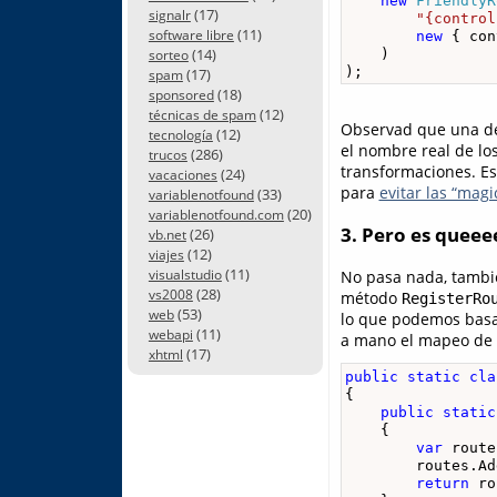
new
FriendlyR
(17)
signalr
"{control
(11)
software libre
new
 { con
(14)
    )

sorteo
);
(17)
spam
(18)
sponsored
(12)
técnicas de spam
Observad que una de 
(12)
tecnología
el nombre real de los
(286)
trucos
transformaciones. Est
(24)
vacaciones
para
evitar las “magi
(33)
variablenotfound
(20)
variablenotfound.com
3. Pero es quee
(26)
vb.net
(12)
viajes
(11)
No pasa nada, tambi
visualstudio
(28)
vs2008
método
RegisterRo
(53)
web
lo que podemos basa
(11)
webapi
a mano el mapeo de 
(17)
xhtml
public
static
cla
{

public
static
    {

var
 route
        routes.Ad
return
 ro