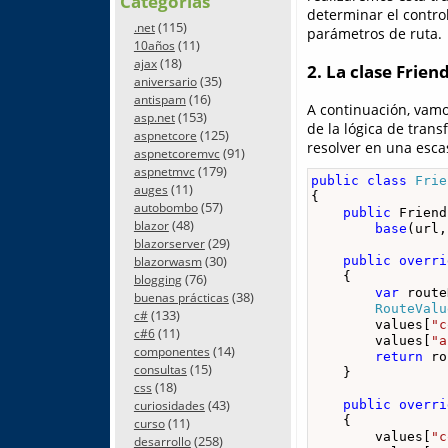
Categorías
determinar el control
(115)
.net
parámetros de ruta.
(11)
10años
(18)
ajax
2. La clase Frien
(35)
aniversario
(16)
antispam
A continuación, vamo
(153)
asp.net
de la lógica de tran
(125)
aspnetcore
resolver en una esca
(91)
aspnetcoremvc
(179)
aspnetmvc
public
class
Frie
(11)
auges
{

(57)
autobombo
public
 Friend
(48)
blazor
base
(url,
(29)
blazorserver
(30)
public
overri
blazorwasm
    {

(76)
blogging
var
 route
(38)
buenas prácticas
RouteValu
(133)
c#
        values[
"c
(11)
c#6
        values[
"a
(14)
componentes
return
 ro
(15)
consultas
    }

(18)
css
(43)
public
overri
curiosidades
    {

(11)
curso
        values[
"c
(258)
desarrollo