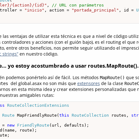
oute
(

ler}/{action}/{id}"
, 
// URL con parámetros
troller = 
"inicio"
, action = 
"portada_principal"
, id = 
U
las ventajas de utilizar esta técnica es que a nivel de código util
 controladores y acciones (con el guión bajo), es el routing el que r
o, entre otros beneficios, nos permite seguir utilizando el impres
c strings”
en nuestro código.
ee… yo estoy acostumbrado a usar routes.MapRoute()…
én podemos ponértelo así de fácil. Los métodos
que so
MapRoute()
del global.asax no son más que
extensores
de la clase
utes
Route
rnos en esta misma idea y crear extensiones personalizadas que
nuestras amigables rutas:
ss
RouteCollectionExtensions
Route
 MapFriendlyRoute(
this
RouteCollection
 routes, 
str
 = 
new
FriendlyRoute
(url, defaults);

d(name, route);

ute;
