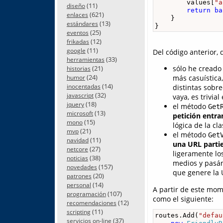
        values[
"a
(11)
diseño
return
ba
(621)
enlaces
    }

(13)
estándares
}
(25)
eventos
(12)
frikadas
(11)
google
Del código anterior,
(33)
herramientas
(21)
sólo he creado 
historias
(24)
más casuística
humor
(14)
inocentadas
distintas sobre
(32)
javascript
vaya, es trivial
(18)
jquery
el método
Get
(13)
microsoft
petición entra
(15)
mono
lógica de la cl
(21)
mvp
el método
Get
(11)
navidad
una URL partie
(27)
netcore
ligeramente lo
(38)
noticias
medios y pasán
(157)
novedades
que genere la 
(20)
patrones
(14)
personal
A partir de este mom
(107)
programación
como el siguiente:
(12)
recomendaciones
(11)
scripting
routes.Add(
"defau
(37)
servicios on-line