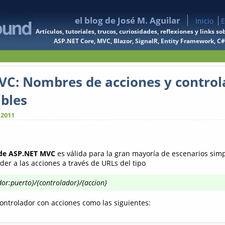
el blog de José M. Aguilar
Inicio
E
Artículos, tutoriales, trucos, curiosidades, reflexiones y links
ASP.NET Core, MVC, Blazor, SignalR, Entity Framework, C#, 
C: Nombres de acciones y control
bles
 2011
 de ASP.NET MVC
es válida para la gran mayoría de escenarios simp
er a las acciones a través de URLs del tipo
idor:puerto}/{controlador}/{accion}
controlador con acciones como las siguientes: