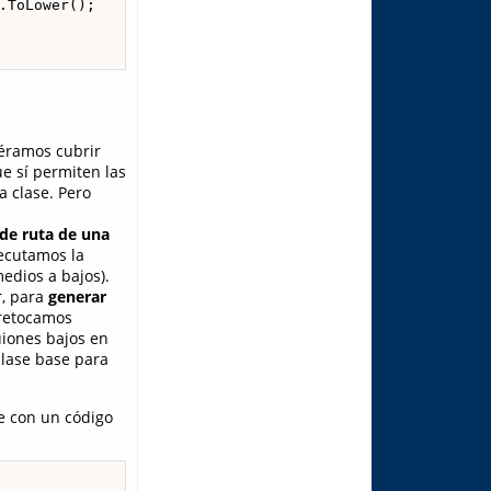
.ToLower();

siéramos cubrir
e sí permiten las
a clase. Pero
 de ruta de una
ecutamos la
edios a bajos).
r, para
generar
 retocamos
uiones bajos en
clase base para
e con un código