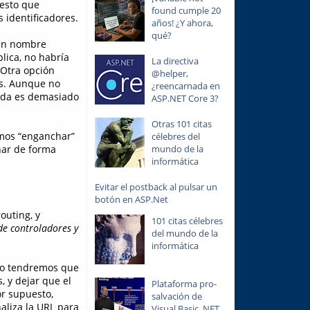
esto que
found cumple 20
 identificadores.
años! ¿Y ahora,
qué?
n nombre
lica, no habría
La directiva
 Otra opción
@helper,
es. Aunque no
¿reencarnada en
duda es demasiado
ASP.NET Core 3?
Otras 101 citas
mos “enganchar”
célebres del
nar de forma
mundo de la
informática
Evitar el postback al pulsar un
botón en ASP.Net
outing, y
101 citas célebres
 de controladores y
del mundo de la
informática
ólo tendremos que
, y dejar que el
Plataforma pro-
or supuesto,
salvación de
naliza la URL para
Visual Basic .NET