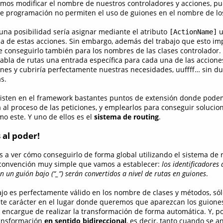
os modificar el nombre de nuestros controladores y acciones, pu
e programación no permiten el uso de guiones en el nombre de los
 una posibilidad sería asignar mediante el atributo
u
[ActionName]
na de estas acciones. Sin embargo, además del trabajo que esto imp
e conseguirlo también para los nombres de las clases controlador.
a tabla de rutas una entrada específica para cada una de las accion
ones y cubriría perfectamente nuestras necesidades, uuffff… sin 
s.
isten en el framework bastantes puntos de extensión donde pode
a al proceso de las peticiones, y emplearlos para conseguir solucio
o este. Y uno de ellos es el
sistema de routing
.
 al poder!
 a ver cómo conseguirlo de forma global utilizando el sistema de r
onvención muy simple que vamos a establecer:
los identificadores
 un guión bajo (“_”) serán convertidos a nivel de rutas en guiones
.
jo es perfectamente válido en los nombre de clases y métodos, s
este carácter en el lugar donde queremos que aparezcan los guiones
 encargue de realizar la transformación de forma automática. Y, p
ransformación
en sentido bidireccional
, es decir, tanto cuando se a