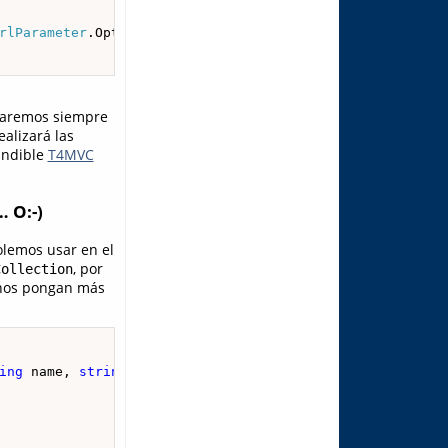
rlParameter
.Optional }

izaremos siempre
ealizará las
cindible
T4MVC
 O:-)
lemos usar en el
, por
Collection
 nos pongan más
ing
 name, 
string
 url, 
object
 defaults)
