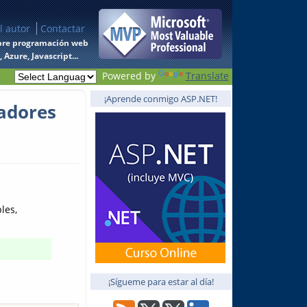
l autor
Contactar
 sobre programación web
Azure, Javascript...
Powered by
Translate
¡Aprende conmigo ASP.NET!
adores
les,
¡Sígueme para estar al día!