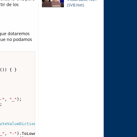
tir de los
(SVB.Net)
 que dotaremos
 que no podamos
()) { }

-"
, 
"_"
);

;

uteValueDictionary
 values)

_"
, 
"-"
).ToLower();
