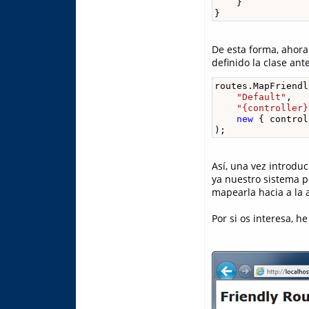
    }

}
De esta forma, ahora
definido la clase ant
routes.MapFriendl
"Default"
,   
"{controller}
new
 { control
);
Así, una vez introdu
ya nuestro sistema p
mapearla hacia a la 
Por si os interesa, h