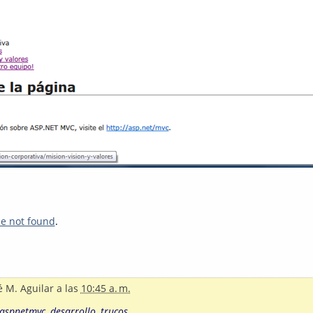
le not found
.
é M. Aguilar
a las
10:45 a. m.
aspnetmvc
,
desarrollo
,
trucos