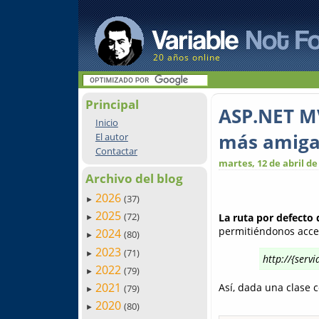
20 años online
Principal
ASP.NET MV
Inicio
más amiga
El autor
Contactar
martes, 12 de abril de
Archivo del blog
2026
(37)
►
2025
(72)
La ruta por defecto
►
permitiéndonos acced
2024
(80)
►
2023
(71)
►
http://{serv
2022
(79)
►
2021
Así, dada una clase 
(79)
►
2020
(80)
►