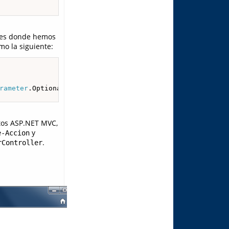
bres donde hemos
mo la siguiente:
rameter
.Optional } 

ctos ASP.NET MVC,
y
e-Accion
.
rController