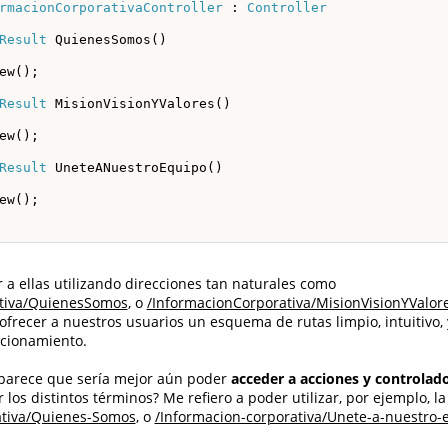
rmacionCorporativaController
 : 
Controller
Result
 QuienesSomos()

ew();

Result
 MisionVisionYValores()

ew();

Result
 UneteANuestroEquipo()

ew();

a ellas utilizando direcciones tan naturales como
ativa/QuienesSomos
, o
/InformacionCorporativa/MisionVisionYValor
ofrecer a nuestros usuarios un esquema de rutas limpio, intuitivo, 
icionamiento.
 parece que sería mejor aún poder
acceder a acciones y controlado
los distintos términos? Me refiero a poder utilizar, por ejemplo, l
ativa/Quienes-Somos
, o
/Informacion-corporativa/Unete-a-nuestro-