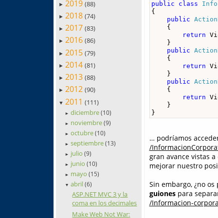
2019
(88)
public
class
Info
►
{

2018
(74)
►
public
Action
2017
    {

(83)
►
return
 Vi
2016
(86)
►
    }

public
Action
2015
(79)
►
    {

2014
(81)
return
 Vi
►
    }

2013
(88)
►
public
Action
2012
(90)
    {

►
return
 Vi
2011
(111)
▼
    }

diciembre
(10)
}
►
noviembre
(9)
►
octubre
(10)
►
… podríamos acceder 
septiembre
(13)
►
/InformacionCorpor
julio
(9)
►
gran avance vistas a 
junio
(10)
mejorar nuestro pos
►
mayo
(15)
►
abril
Sin embargo, ¿no os
(6)
▼
guiones
para separar 
ASP.NET MVC 3 y la
/Informacion-corpor
coma en los decimales
Make Web Not War: