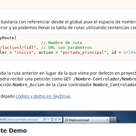
 bastaría con referenciar desde el global.asax el espacio de nom
erior y ya podemos llenar la tabla de rutas utilizando sentencias co
yRoute(

                 
// Nombre de ruta
/{action}/{id}"
, 
// URL con parámetros
ler = 
"inicio"
, action = 
"portada_principal"
, id = 
UrlPa
cida la ruta anterior en lugar de la que viene por defecto en proye
odrá recibir una petición como
GET /Nombre-Controlador/Nombr
acción
de la clase controlador
Nombre_Accion
Nombre_Controlado
e dejado
código y demo en SkyDrive
.