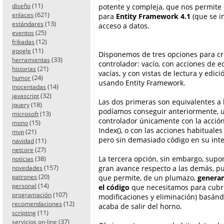
(11)
diseño
potente y compleja, que nos permite c
(621)
enlaces
para
Entity Framework 4.1
(que se i
(13)
estándares
acceso a datos.
(25)
eventos
(12)
frikadas
(11)
google
Disponemos de tres opciones para cr
(33)
herramientas
controlador: vacío, con acciones de e
(21)
historias
vacías, y con vistas de lectura y edici
(24)
humor
usando Entity Framework.
(14)
inocentadas
(32)
javascript
Las dos primeras son equivalentes a 
(18)
jquery
podíamos conseguir anteriormente, 
(13)
microsoft
controlador únicamente con la acció
(15)
mono
Index(), o con las acciones habituale
(21)
mvp
pero sin demasiado código en su inte
(11)
navidad
(27)
netcore
(38)
La tercera opción, sin embargo, sup
noticias
(157)
gran avance respecto a las demás, p
novedades
(20)
patrones
que permite, de un plumazo,
generar
(14)
personal
el código
que necesitamos para cubrir
(107)
programación
modificaciones y eliminación) basán
(12)
recomendaciones
acaba de salir del horno.
(11)
scripting
(37)
servicios on-line