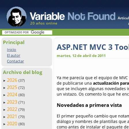
Artícu
20 años online
Principal
ASP.NET MVC 3 Too
Inicio
El autor
martes, 12 de abril de 2011
Contactar
Archivo del blog
Ya me parecía que el equipo de MVC l
2026
(37)
►
de publicarse una
actualización par
2025
(72)
que se incluyen algunas novedades i
►
un vistazo. Os comento lo que he en
2024
(80)
►
2023
(71)
►
Novedades a primera vista
2022
(79)
►
El primer pequeño cambio que notamos
2021
(79)
►
diálogo y nombres de plantillas que 
2020
(80)
►
como antes de instalar el paquete de