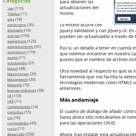
Categorías
para obtener las
actualizaciones del
(115)
.net
mismo.
(11)
10años
(18)
ajax
(35)
Lo mismo ocurre con
aniversario
(16)
jquery.Validation y con jQuery.UI. En
antispam
(153)
asp.net
pueden ser actualizados a través de 
(125)
aspnetcore
(91)
aspnetcoremvc
Eso sí, un detalle a tener en cuenta e
(179)
aspnetmvc
que solemos encontrar en nuestro La
(11)
auges
puesto que el nombre de archivo inclu
(57)
autobombo
(48)
blazor
Otra novedad al respecto es que se in
(29)
blazorserver
herramienta que nos facilita la detec
(30)
blazorwasm
tecnologías modernas como HTML5 o 
(76)
blogging
anteriores.
(38)
buenas prácticas
(133)
c#
Más andamiaje
(11)
c#6
(14)
componentes
El cuadro de diálogo de añadir contr
(15)
consultas
hasta ahora sólo indicábamos el nom
(18)
css
para las operaciones CRUD.
(43)
curiosidades
(11)
curso
(258)
Ahora, tras instalar esta actualizac
desarrollo