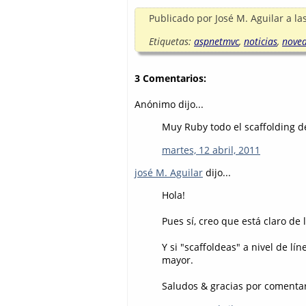
Publicado por
José M. Aguilar
a la
Etiquetas:
aspnetmvc
,
noticias
,
nove
3 Comentarios:
Anónimo dijo...
Muy Ruby todo el scaffolding de
martes, 12 abril, 2011
josé M. Aguilar
dijo...
Hola!
Pues sí, creo que está claro de 
Y si "scaffoldeas" a nivel de l
mayor.
Saludos & gracias por comentar