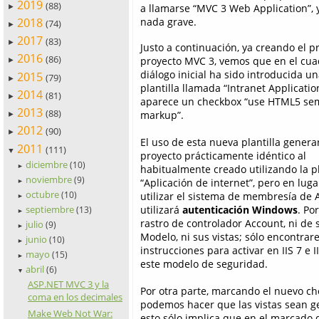
2019
(88)
a llamarse “MVC 3 Web Application”, y
►
nada grave.
2018
(74)
►
2017
(83)
►
Justo a continuación, ya creando el p
2016
(86)
proyecto MVC 3, vemos que en el cua
►
diálogo inicial ha sido introducida u
2015
(79)
►
plantilla llamada “Intranet Application
2014
(81)
►
aparece un checkbox “use HTML5 se
2013
(88)
markup”.
►
2012
(90)
►
El uso de esta nueva plantilla genera
2011
(111)
▼
proyecto prácticamente idéntico al
diciembre
(10)
habitualmente creado utilizando la pl
►
noviembre
(9)
“Aplicación de internet”, pero en luga
►
octubre
utilizar el sistema de membresía de 
(10)
►
utilizará
autenticación Windows
. Por
septiembre
(13)
►
rastro de controlador Account, ni de 
julio
(9)
►
Modelo, ni sus vistas; sólo encontra
junio
(10)
►
instrucciones para activar en IIS 7 e I
mayo
(15)
►
este modelo de seguridad.
abril
(6)
▼
ASP.NET MVC 3 y la
Por otra parte, marcando el nuevo c
coma en los decimales
podemos hacer que las vistas sean 
Make Web Not War:
esto sólo implica que en el marcado