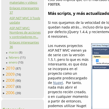
materiales y vídeos
.
FOOTER
Enlaces interesantes
37
Más scripts, y más actualizad
ASP.NET MVC 3 Tools
update
Si nos quejamos de la velocidad de lo
quedan nada atrás… incluso diría que
ASP.NET MVC:
por defecto jQuery 1.4.4, y reciente
Nombres de acciones
4 revisiones.
y controladores m...
Enlaces interesantes
Los nuevos proyectos
36
ASP.NET MVC vienen ya
marzo
(8)
►
de serie con la versión
febrero
(11)
►
1.5.1, pero lo que es más
enero
(10)
►
interesante, es que ésta
2010
(87)
se incorpora en el
►
proyecto como un
2009
(74)
►
paquete predescargado
2008
(90)
►
de
Nuget
. Por tanto,
2007
(83)
nada más abrir el
►
proyecto recién creado,
2006
(39)
►
o en cualquier momento
a partir de entonces,
podemos utilizar Nuget