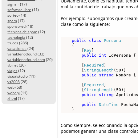
Obviamente, como es habitual, tendr
(17)
signalr
mal la cantidad de trabajo que nos a
(11)
software libre
(14)
sorteo
Por ejemplo, supongamos que creamo
(17)
spam
clase como la siguiente:
(18)
sponsored
(12)
técnicas de spam
(12)
tecnología
public
class
Persona
(286)
trucos
    {

(24)
vacaciones
        [
Key
]

(33)
variablenotfound
public
int
 IdPersona {
(20)
variablenotfound.com
(26)
        [
Required
]

vb.net
        [
StringLength
(50)]

(12)
viajes
public
string
 Nombre {
(11)
visualstudio
(28)
vs2008
        [
Required
]

(53)
web
        [
StringLength
(50)]

(11)
webapi
public
string
 Apellido
(17)
xhtml
public
DateTime
 FechaN
    }
Como siempre, seleccionando la opció
podemos generar una clase controlad