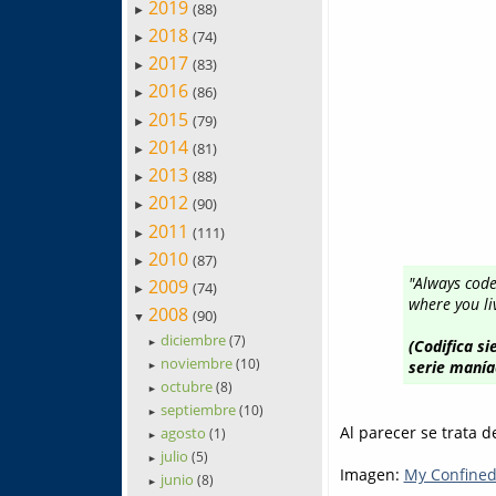
2019
(88)
►
2018
(74)
►
2017
(83)
►
2016
(86)
►
2015
(79)
►
2014
(81)
►
2013
(88)
►
2012
(90)
►
2011
(111)
►
2010
(87)
►
"Always code
2009
(74)
►
where you li
2008
(90)
▼
diciembre
(7)
(Codifica s
►
noviembre
(10)
serie manía
►
octubre
(8)
►
septiembre
(10)
►
Al parecer se trata d
agosto
(1)
►
julio
(5)
►
Imagen:
My Confined
junio
(8)
►