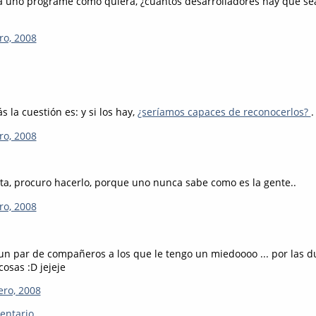
 uno programe como quiera, ¿cuántos desarrolladores hay que se
ro, 2008
s la cuestión es: y si los hay,
¿seríamos capaces de reconocerlos?
.
ro, 2008
rta, procuro hacerlo, porque uno nunca sabe como es la gente..
ro, 2008
un par de compañeros a los que le tengo un miedoooo ... por las d
cosas :D jejeje
ero, 2008
entario