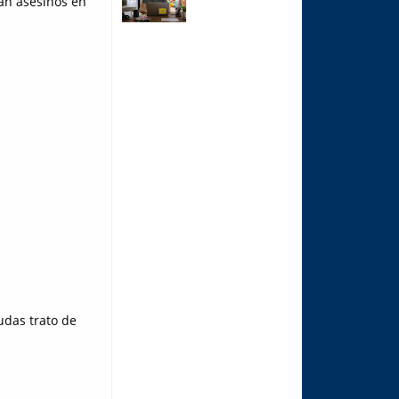
an asesinos en
udas trato de