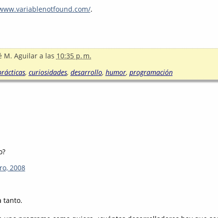
/www.variablenotfound.com/
.
é M. Aguilar
a las
10:35 p. m.
rácticas
,
curiosidades
,
desarrollo
,
humor
,
programación
o?
ro, 2008
 tanto.