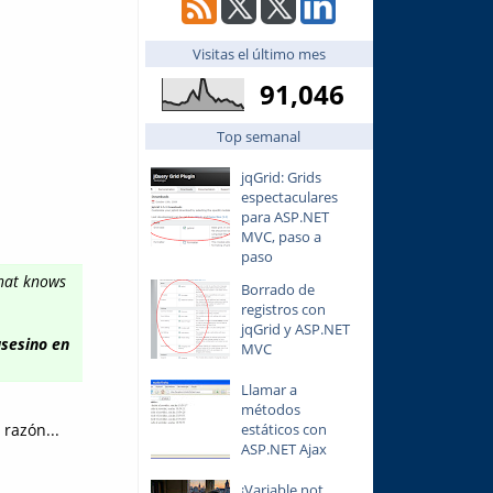
Visitas el último mes
91,046
Top semanal
jqGrid: Grids
espectaculares
para ASP.NET
MVC, paso a
paso
that knows
Borrado de
registros con
jqGrid y ASP.NET
asesino en
MVC
Llamar a
métodos
razón...
estáticos con
ASP.NET Ajax
¡Variable not