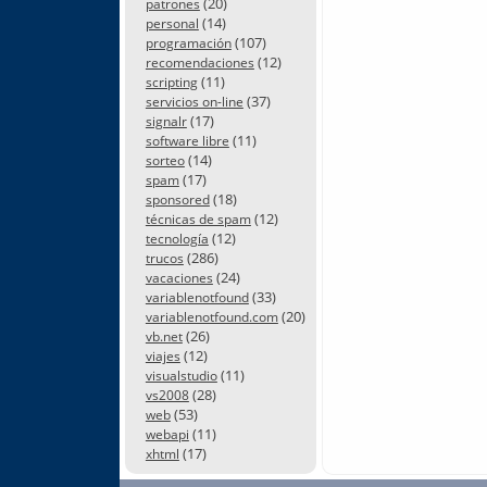
(20)
patrones
(14)
personal
(107)
programación
(12)
recomendaciones
(11)
scripting
(37)
servicios on-line
(17)
signalr
(11)
software libre
(14)
sorteo
(17)
spam
(18)
sponsored
(12)
técnicas de spam
(12)
tecnología
(286)
trucos
(24)
vacaciones
(33)
variablenotfound
(20)
variablenotfound.com
(26)
vb.net
(12)
viajes
(11)
visualstudio
(28)
vs2008
(53)
web
(11)
webapi
(17)
xhtml