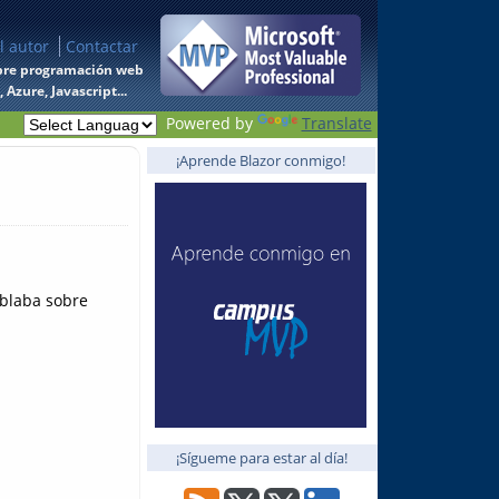
l autor
Contactar
 sobre programación web
Azure, Javascript...
Powered by
Translate
¡Aprende Blazor conmigo!
ablaba sobre
¡Sígueme para estar al día!