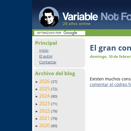
20 años online
Principal
El gran co
Inicio
El autor
domingo, 10 de febrer
Contactar
Archivo del blog
Existen muchos conse
2026
(37)
►
comentar el código f
2025
(72)
►
2024
(80)
►
2023
(71)
►
2022
(79)
►
2021
(79)
►
2020
(80)
►