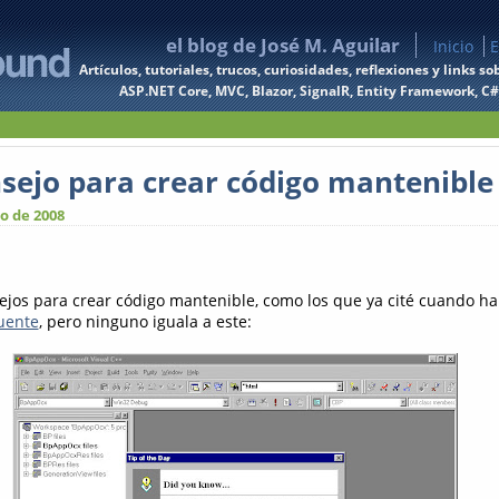
el blog de José M. Aguilar
Inicio
E
Artículos, tutoriales, trucos, curiosidades, reflexiones y links
ASP.NET Core, MVC, Blazor, SignalR, Entity Framework, C#, 
nsejo para crear código mantenible
o de 2008
jos para crear código mantenible, como los que ya cité cuando h
uente
, pero ninguno iguala a este: