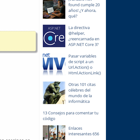
found cumple 20
años! ¿Y ahora,
qué?
La directiva
@helper,
¿reencarnada en
ASP.NET Core 3?
Pasar variables
de script a un
Url.Action() o
Html.ActionLink()
Otras 101 citas
célebres del
mundo de la
informática
13 Consejos para comentar tu
código
Enlaces
interesantes 656