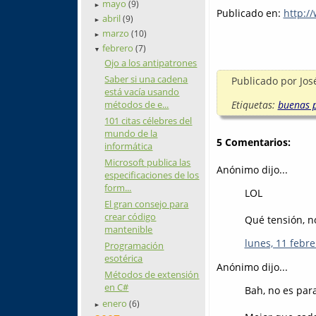
mayo
(9)
►
Publicado en:
http:/
abril
(9)
►
marzo
(10)
►
febrero
(7)
▼
Ojo a los antipatrones
Saber si una cadena
Publicado por
Jos
está vacía usando
Etiquetas:
buenas p
métodos de e...
101 citas célebres del
mundo de la
5 Comentarios:
informática
Microsoft publica las
Anónimo dijo...
especificaciones de los
form...
LOL
El gran consejo para
crear código
Qué tensión, n
mantenible
lunes, 11 febre
Programación
esotérica
Anónimo dijo...
Métodos de extensión
en C#
Bah, no es para
enero
(6)
►