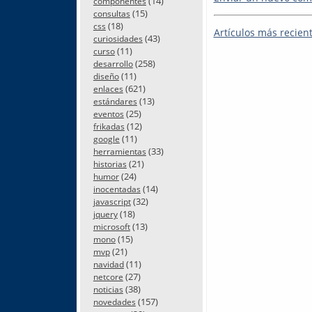
(14)
componentes
(15)
consultas
(18)
css
Artículos más recien
(43)
curiosidades
(11)
curso
(258)
desarrollo
(11)
diseño
(621)
enlaces
(13)
estándares
(25)
eventos
(12)
frikadas
(11)
google
(33)
herramientas
(21)
historias
(24)
humor
(14)
inocentadas
(32)
javascript
(18)
jquery
(13)
microsoft
(15)
mono
(21)
mvp
(11)
navidad
(27)
netcore
(38)
noticias
(157)
novedades