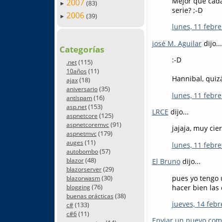
Mejor que cada
2007
(83)
►
serie? ;-D
2006
(39)
►
lunes, 11 febre
josé M. Aguilar
dijo...
Categorías
:-D
(115)
.net
(11)
10años
Hannibal, quizá
(18)
ajax
(35)
aniversario
lunes, 11 febre
(16)
antispam
(153)
asp.net
LRCE
dijo...
(125)
aspnetcore
(91)
aspnetcoremvc
jajaja, muy cie
(179)
aspnetmvc
(11)
auges
lunes, 11 febre
(57)
autobombo
(48)
blazor
El Bruno
dijo...
(29)
blazorserver
pues yo tengo 
(30)
blazorwasm
(76)
hacer bien las 
blogging
(38)
buenas prácticas
jueves, 14 febr
(133)
c#
(11)
c#6
Enviar un nuevo com