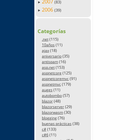
2007
(83)
►
2006
(39)
►
Categorías
(115)
.net
(11)
10años
(18)
ajax
(35)
aniversario
(16)
antispam
(153)
asp.net
(125)
aspnetcore
(91)
aspnetcoremvc
(179)
aspnetmvc
(11)
auges
(57)
autobombo
(48)
blazor
(29)
blazorserver
(30)
blazorwasm
(76)
blogging
(38)
buenas prácticas
(133)
c#
(11)
c#6