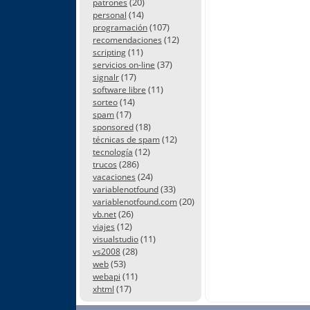
(20)
patrones
(14)
personal
(107)
programación
(12)
recomendaciones
(11)
scripting
(37)
servicios on-line
(17)
signalr
(11)
software libre
(14)
sorteo
(17)
spam
(18)
sponsored
(12)
técnicas de spam
(12)
tecnología
(286)
trucos
(24)
vacaciones
(33)
variablenotfound
(20)
variablenotfound.com
(26)
vb.net
(12)
viajes
(11)
visualstudio
(28)
vs2008
(53)
web
(11)
webapi
(17)
xhtml