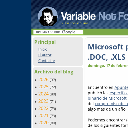
20 años online
Principal
Microsoft p
Inicio
.DOC, .XLS 
El autor
Contactar
domingo, 17 de febrer
Archivo del blog
2026
(37)
►
2025
(72)
Encuentro en
Apunte
►
publicó las
especific
2024
(80)
►
binario de Microsoft 
2023
(71)
►
del
compromiso de ap
2022
(79)
algo más de un año.
►
2021
(79)
►
Podemos encontrar (e
2020
(80)
►
de los siguientes for