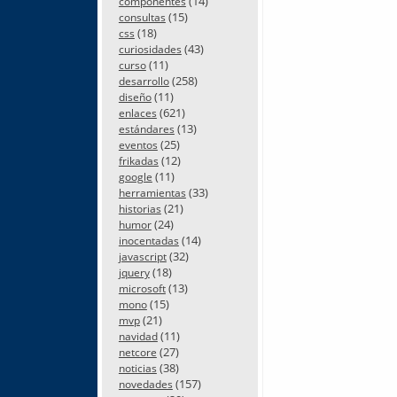
(14)
componentes
(15)
consultas
(18)
css
(43)
curiosidades
(11)
curso
(258)
desarrollo
(11)
diseño
(621)
enlaces
(13)
estándares
(25)
eventos
(12)
frikadas
(11)
google
(33)
herramientas
(21)
historias
(24)
humor
(14)
inocentadas
(32)
javascript
(18)
jquery
(13)
microsoft
(15)
mono
(21)
mvp
(11)
navidad
(27)
netcore
(38)
noticias
(157)
novedades