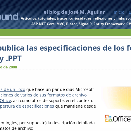
el blog de José M. Aguilar
Inicio
E
Artículos, tutoriales, trucos, curiosidades, reflexiones y links
ASP.NET Core, MVC, Blazor, SignalR, Entity Framework, C#, 
ublica las especificaciones de los
y .PPT
o de 2008
s de un Loco
que hace un par de días Microsoft
aciones de varios de sus formatos de archivo
Office
, así como otros de soporte, en el contexto
ertura de especificaciones
que mantiene desde
n inglés, por supuesto) la descripción detallada
matos de archivo: