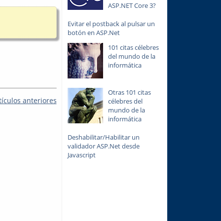
ASP.NET Core 3?
Evitar el postback al pulsar un
botón en ASP.Net
101 citas célebres
del mundo de la
informática
Otras 101 citas
tículos anteriores
célebres del
mundo de la
informática
Deshabilitar/Habilitar un
validador ASP.Net desde
Javascript