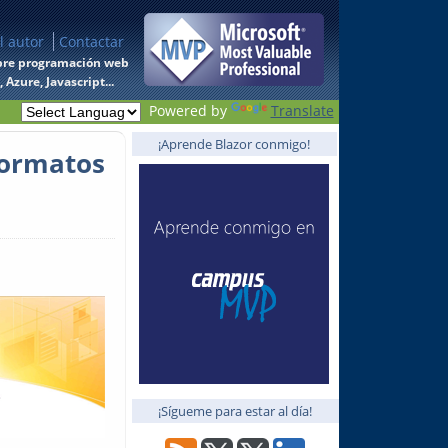
l autor
Contactar
 sobre programación web
Azure, Javascript...
Powered by
Translate
¡Aprende Blazor conmigo!
 formatos
¡Sígueme para estar al día!