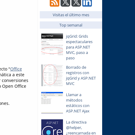
Visitas el último mes
Top semanal
jqGrid: Grids
espectaculares
para ASP.NET
MVC, paso a
paso
Borrado de
ecto "
Office
registros con
ática a este
jqGrid y ASP.NET
r conversiones
MVC
o Open Office
Llamar a
métodos
ones.
estáticos con
ASP.NET Ajax
La directiva
@helper,
¿reencarnada en