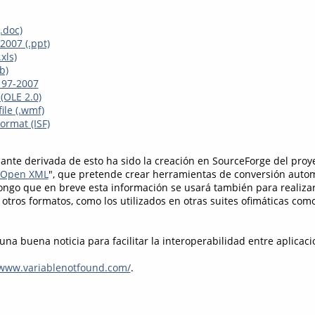
.doc)
2007 (.ppt)
xls)
b)
 97-2007
(OLE 2.0)
le (.wmf)
Format (ISF)
sante derivada de esto ha sido la creación en SourceForge del proy
o Open XML
", que pretende crear herramientas de conversión autom
ongo que en breve esta información se usará también para realiza
 otros formatos, como los utilizados en otras suites ofimáticas com
una buena noticia para facilitar la interoperabilidad entre aplicaci
/www.variablenotfound.com/
.