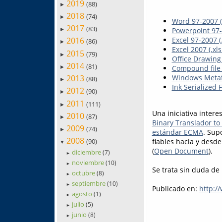
2019
(88)
►
2018
(74)
►
Word 97-2007 (
2017
(83)
Powerpoint 97-
►
2016
Excel 97-2007 (.
(86)
►
Excel 2007 (.xls
2015
(79)
►
Office Drawing
2014
(81)
Compound file 
►
2013
Windows Metafi
(88)
►
Ink Serialized 
2012
(90)
►
2011
(111)
►
Una iniciativa intere
2010
(87)
►
Binary Translador t
2009
(74)
►
estándar ECMA
. Sup
2008
fiables hacia y desde
(90)
▼
(
Open Document
).
diciembre
(7)
►
noviembre
(10)
►
Se trata sin duda de 
octubre
(8)
►
septiembre
(10)
►
Publicado en:
http:/
agosto
(1)
►
julio
(5)
►
junio
(8)
►