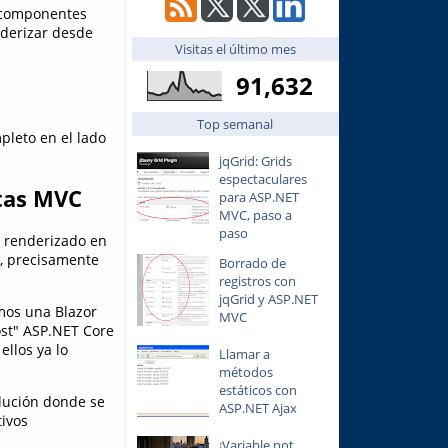
r componentes
nderizar desde
Visitas el último mes
91,632
Top semanal
pleto en el lado
jqGrid: Grids
espectaculares
tas MVC
para ASP.NET
MVC, paso a
paso
 renderizado en
r, precisamente
Borrado de
registros con
jqGrid y ASP.NET
mos una Blazor
MVC
st" ASP.NET Core
ellos ya lo
Llamar a
métodos
estáticos con
olución donde se
ASP.NET Ajax
ivos
¡Variable not