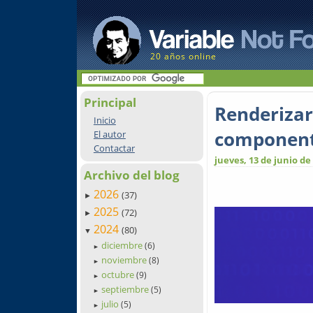
20 años online
Principal
Renderizar
Inicio
component
El autor
Contactar
jueves, 13 de junio de
Archivo del blog
2026
(37)
►
2025
(72)
►
2024
(80)
▼
diciembre
(6)
►
noviembre
(8)
►
octubre
(9)
►
septiembre
(5)
►
julio
(5)
►