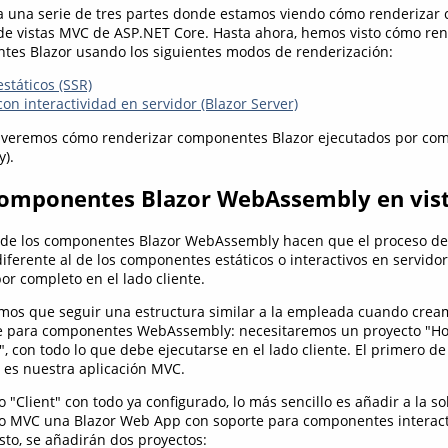
 a una serie de tres partes donde estamos viendo cómo renderiza
r de vistas MVC de ASP.NET Core. Hasta ahora, hemos visto cómo re
tes Blazor usando los siguientes modos de renderización:
táticos (SSR)
n interactividad en servidor (Blazor Server)
l veremos cómo renderizar componentes Blazor ejecutados por com
).
componentes Blazor WebAssembly en vis
s de los componentes Blazor WebAssembly hacen que el proceso de
diferente al de los componentes estáticos o interactivos en servido
or completo en el lado cliente.
mos que seguir una estructura similar a la empleada cuando crea
 para componentes WebAssembly: necesitaremos un proyecto "Ho
", con todo lo que debe ejecutarse en el lado cliente. El primero de 
 es nuestra aplicación MVC.
o "Client" con todo ya configurado, lo más sencillo es añadir a la s
to MVC una Blazor Web App con soporte para componentes interact
to, se añadirán dos proyectos: