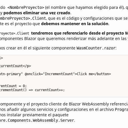
mado
(el nombre que hayamos elegido para él), 
<NombreProyecto>
 y
podemos eliminar una vez creado
.
, que es el código y configuraciones que se
ombreProyecto>.Client
ste es el proyecto que
debemos mantener en la solución
.
tendremos que referenciarlo desde el proyecto 
royecto>.Client
 componentes Blazor que queremos renderizar más adelante en las v
os crear en él el siguiente componente
:
WasmCounter.razor
>

urrentCount</p>

btn-primary" @onclick="IncrementCount">Click me</button>

entCount = 0;

rementCount() => currentCount++;

componente y el proyecto cliente de Blazor WebAssembly referenci
s añadir algunos servicios y configuraciones en el archivo
Progr
mos instalar previamente el paquete
.
ore.Components.WebAssembly.Server