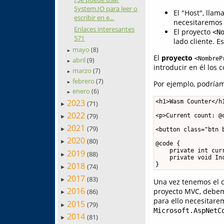
System.IO para leer o
El "Host", lla
escribir en e...
necesitaremos
Enlaces interesantes
El proyecto
<N
571
lado cliente. E
mayo
(8)
►
El
proyecto
<NombreP
abril
(9)
►
introducir en él los
marzo
(7)
►
febrero
(7)
Por ejemplo, podríam
►
enero
(6)
►
2023
<h1>Wasm Counter</h1
(71)
►
2022
(79)
<p>Current count: @c
►
2021
(79)
<button class="btn 
►
2020
(80)
►
@code {

    private int curr
2019
(88)
►
    private void Inc
2018
(74)
►
2017
(83)
►
Una vez tenemos el 
2016
proyecto MVC, debemo
(86)
►
para ello necesitare
2015
(79)
►
Microsoft.AspNetC
2014
(81)
►