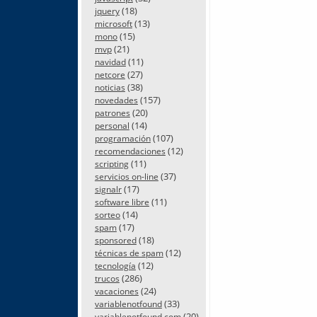
(18)
jquery
(13)
microsoft
(15)
mono
(21)
mvp
(11)
navidad
(27)
netcore
(38)
noticias
(157)
novedades
(20)
patrones
(14)
personal
(107)
programación
(12)
recomendaciones
(11)
scripting
(37)
servicios on-line
(17)
signalr
(11)
software libre
(14)
sorteo
(17)
spam
(18)
sponsored
(12)
técnicas de spam
(12)
tecnología
(286)
trucos
(24)
vacaciones
(33)
variablenotfound
(20)
variablenotfound.com