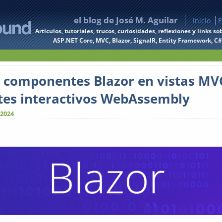
el blog de José M. Aguilar
Inicio
E
Artículos, tutoriales, trucos, curiosidades, reflexiones y links
ASP.NET Core, MVC, Blazor, SignalR, Entity Framework, C#, 
 componentes Blazor en vistas MVC
es interactivos WebAssembly
 2024