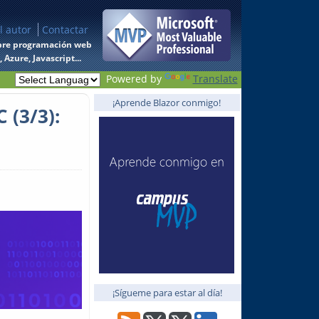
l autor
Contactar
 sobre programación web
Azure, Javascript...
Powered by
Translate
¡Aprende Blazor conmigo!
 (3/3):
¡Sígueme para estar al día!