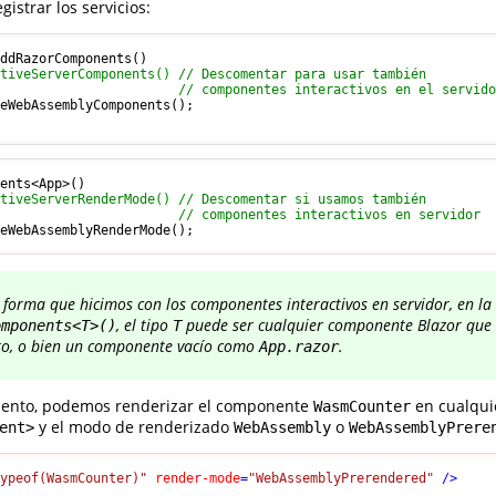
gistrar los servicios:
ddRazorComponents()

ctiveServerComponents() // Descomentar para usar también
// componentes interactivos en el servid
eWebAssemblyComponents();

ents<App>()

ctiveServerRenderMode() // Descomentar si usamos también
// componentes interactivos en servidor
forma que hicimos con los componentes interactivos en servidor, en la
, el tipo
puede ser cualquier componente Blazor que
omponents<T>()
T
cto, o bien un componente vacío como
.
App.razor
mento, podemos renderizar el componente
en cualqui
WasmCounter
y el modo de renderizado
o
ent>
WebAssembly
WebAssemblyPrere
typeof(WasmCounter)"
render-mode
=
"WebAssemblyPrerendered"
 />