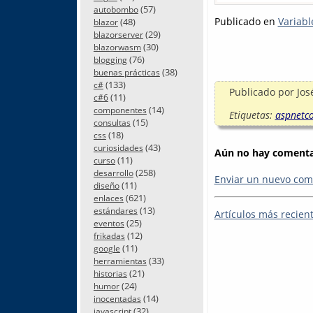
(57)
autobombo
Publicado en
Variabl
(48)
blazor
(29)
blazorserver
(30)
blazorwasm
(76)
blogging
(38)
buenas prácticas
(133)
c#
Publicado por
Jos
(11)
c#6
(14)
componentes
Etiquetas:
aspnetc
(15)
consultas
(18)
css
(43)
curiosidades
Aún no hay comentar
(11)
curso
(258)
desarrollo
Enviar un nuevo com
(11)
diseño
(621)
enlaces
(13)
estándares
Artículos más recien
(25)
eventos
(12)
frikadas
(11)
google
(33)
herramientas
(21)
historias
(24)
humor
(14)
inocentadas
(32)
javascript