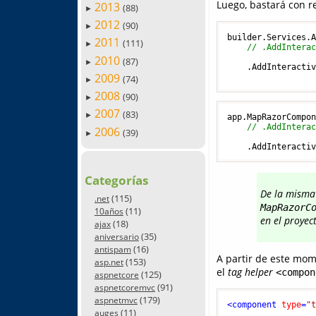
Luego, bastará con re
2013
(88)
►
2012
(90)
►
builder.Services.A
2011
(111)
►
// .AddIntera
2010
(87)
►
    .AddInteractiv
2009
(74)
►
2008
(90)
►
2007
(83)
►
app.MapRazorCompon
// .AddIntera
2006
(39)
►
Categorías
De la misma 
(115)
.net
MapRazorC
(11)
10años
en el proye
(18)
ajax
(35)
aniversario
(16)
antispam
A partir de este mo
(153)
asp.net
el
tag helper
<compon
(125)
aspnetcore
(91)
aspnetcoremvc
(179)
aspnetmvc
<
component
type
=
"
(11)
auges