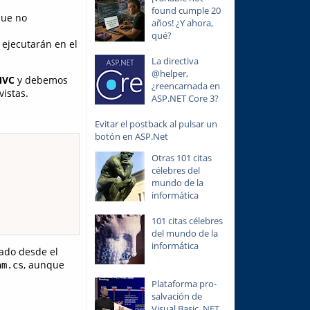
found cumple 20
que no
años! ¿Y ahora,
qué?
 ejecutarán en el
La directiva
@helper,
MVC
y debemos
¿reencarnada en
istas.
ASP.NET Core 3?
Evitar el postback al pulsar un
botón en ASP.Net
Otras 101 citas
célebres del
mundo de la
informática
101 citas célebres
del mundo de la
informática
ado desde el
, aunque
am.cs
Plataforma pro-
salvación de
Visual Basic .NET