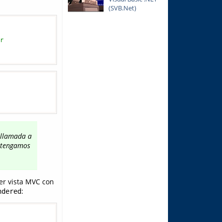
(SVB.Net)
or
 llamada a
 tengamos
er vista MVC con
:
ndered