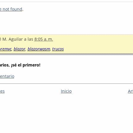
e not found
.
é M. Aguilar
a las
8:05 a. m.
oremvc
,
blazor
,
blazorwasm
,
trucos
ios, ¡sé el primero!
entario
tes
Inicio
Ar