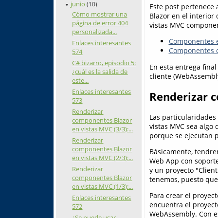
junio
(10)
Este post pertenece
▼
Cómo mostrar una
Blazor en el interio
página de error 404
vistas MVC componen
personalizada...
Componentes es
Enlaces interesantes
Componentes co
574
C# bizarro, episodio 5:
En esta entrega fina
¿cuál es la salida de
cliente (WebAssembly
este...
Enlaces interesantes
Renderizar 
573
Renderizar
Las particularidade
componentes Blazor
vistas MVC sea algo 
en vistas MVC (3/3):...
porque se ejecutan p
Renderizar
componentes Blazor
Básicamente, tendre
en vistas MVC (2/3):...
Web App con soporte
Renderizar
y un proyecto "Client
componentes Blazor
tenemos, puesto que
en vistas MVC (1/3):...
Para crear el proyect
Enlaces interesantes
encuentra el proyec
572
WebAssembly. Con es
¿Se puede usar