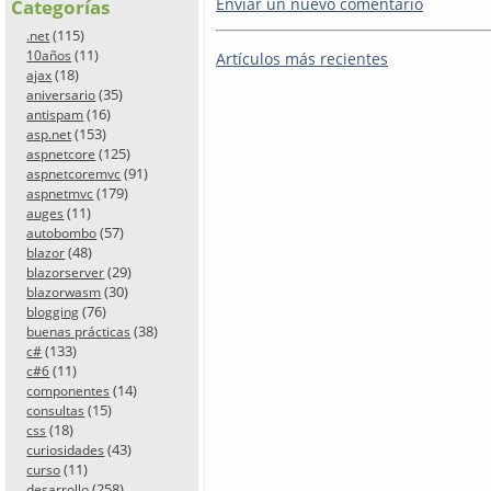
Enviar un nuevo comentario
Categorías
(115)
.net
(11)
10años
Artículos más recientes
(18)
ajax
(35)
aniversario
(16)
antispam
(153)
asp.net
(125)
aspnetcore
(91)
aspnetcoremvc
(179)
aspnetmvc
(11)
auges
(57)
autobombo
(48)
blazor
(29)
blazorserver
(30)
blazorwasm
(76)
blogging
(38)
buenas prácticas
(133)
c#
(11)
c#6
(14)
componentes
(15)
consultas
(18)
css
(43)
curiosidades
(11)
curso
(258)
desarrollo