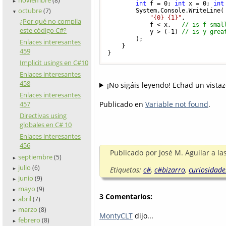
(8)
►
int
 f = 
0
; 
int
 x = 
0
; 
int
octubre
(7)
        System.Console.WriteLine(

▼
"{0} {1}"
,

¿Por qué no compila
            f < x,   
// is f smal
este código C#?
            y > (
-1
) 
// is y grea
        );

Enlaces interesantes
    }

459
}
Implicit usings en C#10
Enlaces interesantes
458
¡No sigáis leyendo! Echad un vistazo
Enlaces interesantes
Publicado en
Variable not found
.
457
Directivas using
globales en C# 10
Enlaces interesantes
456
Publicado por
José M. Aguilar
a la
septiembre
(5)
►
julio
(6)
Etiquetas:
c#
,
c#bizarro
,
curiosidade
►
junio
(9)
►
mayo
(9)
►
3 Comentarios:
abril
(7)
►
marzo
(8)
►
MontyCLT
dijo...
febrero
(8)
►