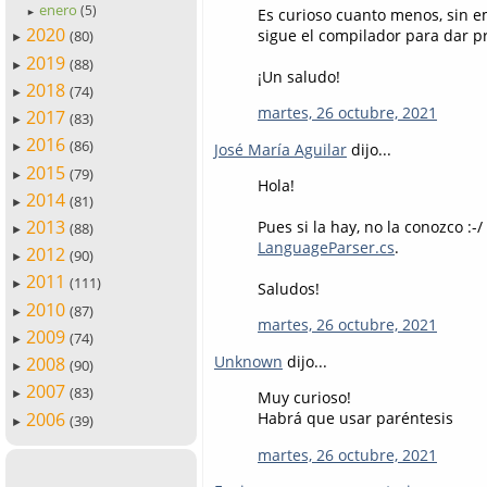
enero
(5)
Es curioso cuanto menos, sin e
►
2020
sigue el compilador para dar pr
(80)
►
2019
(88)
►
¡Un saludo!
2018
(74)
►
martes, 26 octubre, 2021
2017
(83)
►
2016
(86)
José María Aguilar
dijo...
►
2015
(79)
►
Hola!
2014
(81)
►
2013
Pues si la hay, no la conozco :
(88)
►
LanguageParser.cs
.
2012
(90)
►
2011
(111)
►
Saludos!
2010
(87)
►
martes, 26 octubre, 2021
2009
(74)
►
Unknown
dijo...
2008
(90)
►
2007
(83)
Muy curioso!
►
2006
Habrá que usar paréntesis
(39)
►
martes, 26 octubre, 2021