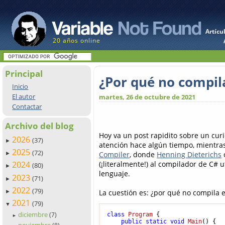
Artícu
20 años online
Principal
¿Por qué no compil
Inicio
El autor
martes, 26 de octubre de 2021
Contactar
Archivo del blog
Hoy va un post rapidito sobre un curi
2026
(37)
►
atención hace algún tiempo, mientras 
2025
(72)
Compiler
, donde
Henning Dieterichs
►
(¡literalmente!) al compilador de C# 
2024
(80)
►
lenguaje.
2023
(71)
►
2022
(79)
La cuestión es: ¿por qué no compila e
►
2021
(79)
▼
diciembre
(7)
class
Program
 {

►
public
static
void
Main
()
 {

noviembre