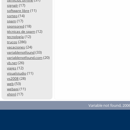
servicios on-line
(17)
signalr
(11)
software libre
(14)
sorteo
(17)
spam
(18)
sponsored
(12)
técnicas de spam
(12)
tecnología
(286)
trucos
(24)
vacaciones
(33)
variablenotfound
(20)
variablenotfound.com
(26)
vb.net
(12)
viajes
(11)
visualstudio
(28)
vs2008
(53)
web
(11)
webapi
(17)
xhtml
Variable not found, 2006