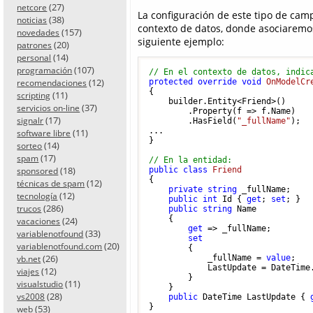
(27)
netcore
La configuración de este tipo de ca
(38)
noticias
contexto de datos, donde asociaremo
(157)
novedades
siguiente ejemplo:
(20)
patrones
(14)
personal
(107)
programación
// En el contexto de datos, indic
(12)
protected
override
void
OnModelCr
recomendaciones
{

(11)
scripting
    builder.Entity<Friend>()

(37)
servicios on-line
        .Property(f => f.Name)

(17)
signalr
        .HasField(
"_fullName"
);

...

(11)
software libre
}

(14)
sorteo
(17)
spam
// En la entidad:
(18)
public
class
Friend
sponsored
{

(12)
técnicas de spam
private
string
 _fullName;

(12)
tecnología
public
int
 Id { 
get
; 
set
; }

(286)
trucos
public
string
 Name

    {

(24)
vacaciones
get
 => _fullName;

(33)
variablenotfound
set
(20)
variablenotfound.com
        { 

(26)
            _fullName = 
value
;

vb.net
            LastUpdate = DateTime.
(12)
viajes
        }

(11)
visualstudio
    }

(28)
vs2008
public
 DateTime LastUpdate { 
(53)
web