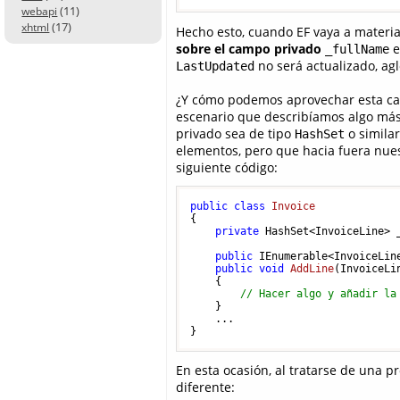
(11)
webapi
(17)
xhtml
Hecho esto, cuando EF vaya a materia
sobre el campo privado
e
_fullName
no será actualizado, a
LastUpdated
¿Y cómo podemos aprovechar esta cara
escenario que describíamos algo más 
privado sea de tipo
o similar
HashSet
elementos, pero que hacia fuera nu
siguiente código:
public
class
Invoice
{

private
 HashSet<InvoiceLine> _
public
 IEnumerable<InvoiceLine
public
void
AddLine
(
InvoiceLi
    {

// Hacer algo y añadir la
    }

    ...

En esta ocasión, al tratarse de una 
diferente: