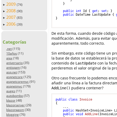
2009
    }

(74)
►
2008
(90)
public
int
 Id { 
get
; 
set
; }

►
public
 DateTime LastUpdate { 
2007
(83)
►
}

2006
(39)
►
De esta forma, cuando desde código
modificación. Además, para evitar q
Categorías
aparentemente, todo correcto.
(115)
.net
Sin embargo, este código tiene un p
(11)
10años
(18)
la base de datos se establecerá la p
ajax
(35)
contenido de
con la fech
aniversario
LastUpdate
(16)
antispam
perderemos el valor original de la p
(153)
asp.net
(125)
aspnetcore
Otro caso frecuente lo podemos encon
(91)
aspnetcoremvc
añadir una línea a la factura directa
(179)
aspnetmvc
pudiera contener?
AddLine()
(11)
auges
(57)
autobombo
public
class
Invoice
(48)
blazor
{

(29)
blazorserver
    ...

(30)
blazorwasm
public
 HashSet<InvoiceLine> L
(76)
public
void
AddLine
(
InvoiceLi
blogging