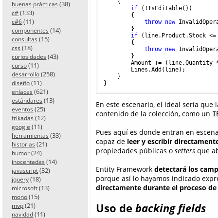
    {

(38)
buenas prácticas
if
 (!IsEditable())

(133)
c#
        {

(11)
c#6
throw
new
 InvalidOper
        }

(14)
componentes
if
 (line.Product.Stock <=
(15)
consultas
        {

(18)
css
throw
new
 InvalidOper
(43)
        }

curiosidades
        Amount += (line.Quantity *
(11)
curso
        Lines.Add(line);

(258)
desarrollo
    }

(11)
diseño
(621)
enlaces
(13)
estándares
En este escenario, el ideal sería que
(25)
eventos
contenido de la colección, como un
I
(12)
frikadas
(11)
google
Pues aquí es donde entran en escen
(33)
herramientas
capaz de
leer y escribir directamen
(21)
historias
propiedades públicas o
setters
que ab
(24)
humor
(14)
inocentadas
Entity Framework
detectará los camp
(32)
javascript
porque así lo hayamos indicado expr
(18)
jquery
directamente durante el proceso de 
(13)
microsoft
(15)
mono
(21)
Uso de
backing fields
mvp
(11)
navidad