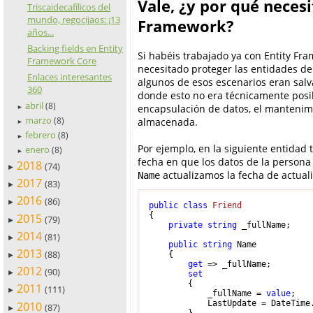
Vale, ¿y por qué nece
Triscaidecafílicos del
mundo, regocijaos: ¡13
Framework?
años...
Backing fields en Entity
Si habéis trabajado ya con Entity Fr
Framework Core
necesitado proteger las entidades d
Enlaces interesantes
algunos de esos escenarios eran salva
360
donde esto no era técnicamente posib
abril
(8)
encapsulación de datos, el mantenimi
►
marzo
almacenada.
(8)
►
febrero
(8)
►
Por ejemplo, en la siguiente entida
enero
(8)
►
fecha en que los datos de la persona 
2018
(74)
►
actualizamos la fecha de actuali
Name
2017
(83)
►
2016
(86)
►
public
class
Friend
{

2015
(79)
►
private
string
 _fullName;

2014
(81)
►
public
string
 Name

2013
(88)
    {

►
get
 => _fullName;

2012
(90)
►
set
        {

2011
(111)
►
            _fullName = 
value
;

            LastUpdate = DateTime.
2010
(87)
►
        }
