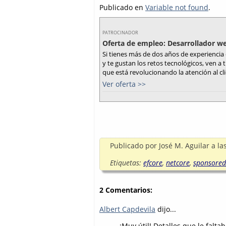
Publicado en
Variable not found
.
PATROCINADOR
Oferta de empleo: Desarrollador we
Si tienes más de dos años de experienci
y te gustan los retos tecnológicos, ven a
que está revolucionando la atención al c
Ver oferta >>
Publicado por
José M. Aguilar
a la
Etiquetas:
efcore
,
netcore
,
sponsored
2 Comentarios:
Albert Capdevila
dijo...
¡Muy útil! Detalles que le falta