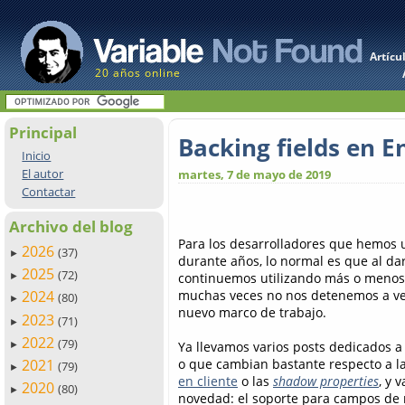
Artícu
20 años online
Principal
Backing fields en 
Inicio
El autor
martes, 7 de mayo de 2019
Contactar
Archivo del blog
Para los desarrolladores que hemos u
2026
(37)
►
durante años, lo normal es que al dar
2025
(72)
continuemos utilizando más o menos
►
muchas veces no nos detenemos a ve
2024
(80)
►
nuevo marco de trabajo.
2023
(71)
►
2022
(79)
Ya llevamos varios posts dedicados a
►
o que cambian bastante respecto a la
2021
(79)
►
en cliente
o las
shadow properties
, y 
2020
(80)
►
novedad: el soporte para campos de