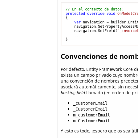
// En el contexto de datos:
protected
override
void
OnModelCr
{

var
 navigation = builder.Enti
    navigation.SetPropertyAccessMo
    navigation.SetField(
"_invoice
    ...

Convenciones de nom
Por defecto, Entity Framework Core d
exista un campo privado cuyo nombre
una convención de nombres predeter
asociará automáticamente, sin neces
backing field
llamado (en orden de pri
_customerEmail
_CustomerEmail
m_customerEmail
m_CustomerEmail
Y esto es todo, ¡espero que os sea útil