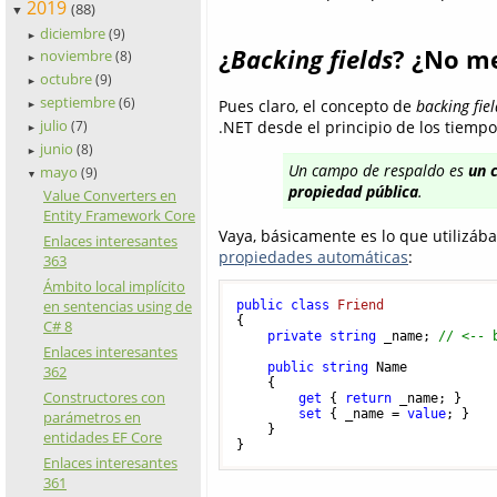
2019
(88)
▼
diciembre
(9)
►
¿
Backing fields
? ¿No me
noviembre
(8)
►
octubre
(9)
►
septiembre
(6)
Pues claro, el concepto de
backing fiel
►
julio
.NET desde el principio de los tiemp
(7)
►
junio
(8)
►
Un campo de respaldo es
un 
mayo
(9)
▼
propiedad pública
.
Value Converters en
Entity Framework Core
Vaya, básicamente es lo que utilizába
Enlaces interesantes
propiedades automáticas
:
363
Ámbito local implícito
en sentencias using de
public
class
Friend
{

C# 8
private
string
 _name; 
// <-- 
Enlaces interesantes
public
string
 Name

362
    {

Constructores con
get
 { 
return
 _name; }

set
 { _name = 
value
; }

parámetros en
    }

entidades EF Core
Enlaces interesantes
361