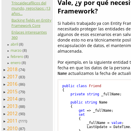
Vale, ¿y por qué nece
Triscaidecafílicos del
mundo, regocijaos: ¡13
Framework?
años...
Backing fields en Entity
Si habéis trabajado ya con Entity Fr
Framework Core
necesitado proteger las entidades d
Enlaces interesantes
algunos de esos escenarios eran salva
360
donde esto no era técnicamente posib
abril
(8)
encapsulación de datos, el mantenimi
►
marzo
almacenada.
(8)
►
febrero
(8)
►
Por ejemplo, en la siguiente entida
enero
(8)
►
fecha en que los datos de la persona 
2018
(74)
►
actualizamos la fecha de actuali
Name
2017
(83)
►
2016
(86)
►
public
class
Friend
{

2015
(79)
►
private
string
 _fullName;

2014
(81)
►
public
string
 Name

2013
(88)
    {

►
get
 => _fullName;

2012
(90)
►
set
        {

2011
(111)
►
            _fullName = 
value
;

            LastUpdate = DateTime.
2010
(87)
►
        }
