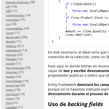
    {

(38)
buenas prácticas
if
 (!IsEditable())

(133)
c#
        {

(11)
c#6
throw
new
 InvalidOper
        }

(14)
componentes
if
 (line.Product.Stock <=
(15)
consultas
        {

(18)
css
throw
new
 InvalidOper
(43)
        }

curiosidades
        Amount += (line.Quantity *
(11)
curso
        Lines.Add(line);

(258)
desarrollo
    }

(11)
diseño
(621)
enlaces
(13)
estándares
En este escenario, el ideal sería que
(25)
eventos
contenido de la colección, como un
I
(12)
frikadas
(11)
google
Pues aquí es donde entran en escen
(33)
herramientas
capaz de
leer y escribir directamen
(21)
historias
propiedades públicas o
setters
que ab
(24)
humor
(14)
inocentadas
Entity Framework
detectará los camp
(32)
javascript
porque así lo hayamos indicado expr
(18)
jquery
directamente durante el proceso de 
(13)
microsoft
(15)
mono
(21)
Uso de
backing fields
mvp
(11)
navidad