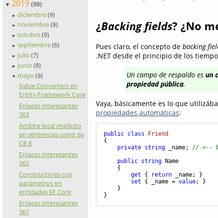
2019
(88)
▼
diciembre
(9)
►
¿
Backing fields
? ¿No me
noviembre
(8)
►
octubre
(9)
►
septiembre
(6)
Pues claro, el concepto de
backing fiel
►
julio
.NET desde el principio de los tiemp
(7)
►
junio
(8)
►
Un campo de respaldo es
un 
mayo
(9)
▼
propiedad pública
.
Value Converters en
Entity Framework Core
Vaya, básicamente es lo que utilizába
Enlaces interesantes
propiedades automáticas
:
363
Ámbito local implícito
en sentencias using de
public
class
Friend
{

C# 8
private
string
 _name; 
// <-- 
Enlaces interesantes
public
string
 Name

362
    {

Constructores con
get
 { 
return
 _name; }

set
 { _name = 
value
; }

parámetros en
    }

entidades EF Core
Enlaces interesantes
361