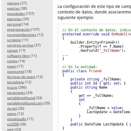
(27)
netcore
La configuración de este tipo de ca
(38)
noticias
contexto de datos, donde asociaremo
(157)
novedades
siguiente ejemplo:
(20)
patrones
(14)
personal
(107)
programación
// En el contexto de datos, indic
(12)
protected
override
void
OnModelCr
recomendaciones
{

(11)
scripting
    builder.Entity<Friend>()

(37)
servicios on-line
        .Property(f => f.Name)

(17)
signalr
        .HasField(
"_fullName"
);

...

(11)
software libre
}

(14)
sorteo
(17)
spam
// En la entidad:
(18)
public
class
Friend
sponsored
{

(12)
técnicas de spam
private
string
 _fullName;

(12)
tecnología
public
int
 Id { 
get
; 
set
; }

(286)
trucos
public
string
 Name

    {

(24)
vacaciones
get
 => _fullName;

(33)
variablenotfound
set
(20)
variablenotfound.com
        { 

(26)
            _fullName = 
value
;

vb.net
            LastUpdate = DateTime.
(12)
viajes
        }

(11)
visualstudio
    }

(28)
vs2008
public
 DateTime LastUpdate { 
(53)
web