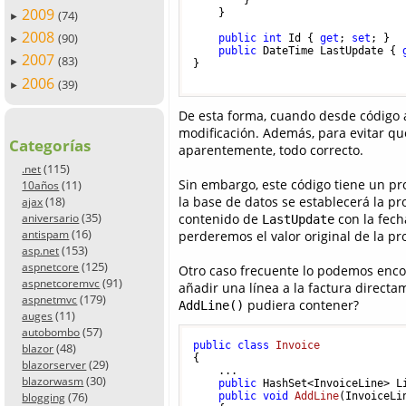
2009
    }

(74)
►
2008
(90)
public
int
 Id { 
get
; 
set
; }

►
public
 DateTime LastUpdate { 
2007
(83)
►
}

2006
(39)
►
De esta forma, cuando desde código
modificación. Además, para evitar q
Categorías
aparentemente, todo correcto.
(115)
.net
Sin embargo, este código tiene un p
(11)
10años
(18)
la base de datos se establecerá la p
ajax
(35)
contenido de
con la fech
aniversario
LastUpdate
(16)
antispam
perderemos el valor original de la p
(153)
asp.net
(125)
aspnetcore
Otro caso frecuente lo podemos encon
(91)
aspnetcoremvc
añadir una línea a la factura directa
(179)
aspnetmvc
pudiera contener?
AddLine()
(11)
auges
(57)
autobombo
public
class
Invoice
(48)
blazor
{

(29)
blazorserver
    ...

(30)
blazorwasm
public
 HashSet<InvoiceLine> L
(76)
public
void
AddLine
(
InvoiceLi
blogging