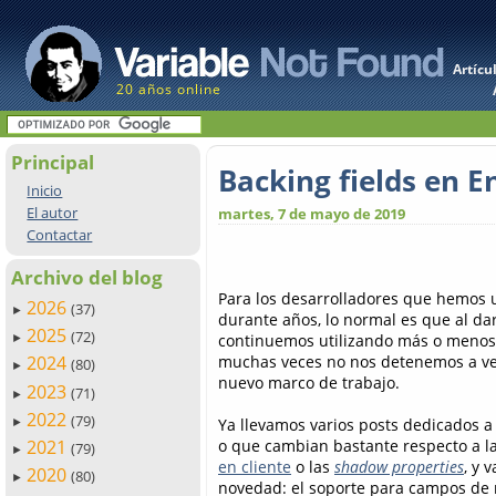
Artícu
20 años online
Principal
Backing fields en 
Inicio
El autor
martes, 7 de mayo de 2019
Contactar
Archivo del blog
Para los desarrolladores que hemos u
2026
(37)
►
durante años, lo normal es que al dar
2025
(72)
continuemos utilizando más o menos
►
muchas veces no nos detenemos a ve
2024
(80)
►
nuevo marco de trabajo.
2023
(71)
►
2022
(79)
Ya llevamos varios posts dedicados a
►
o que cambian bastante respecto a la
2021
(79)
►
en cliente
o las
shadow properties
, y 
2020
(80)
►
novedad: el soporte para campos de