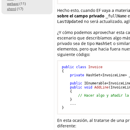
(11)
webapi
(17)
xhtml
Hecho esto, cuando EF vaya a materia
sobre el campo privado
e
_fullName
no será actualizado, a
LastUpdated
¿Y cómo podemos aprovechar esta cara
escenario que describíamos algo más 
privado sea de tipo
o similar
HashSet
elementos, pero que hacia fuera nu
siguiente código:
public
class
Invoice
{

private
 HashSet<InvoiceLine> _
public
 IEnumerable<InvoiceLine
public
void
AddLine
(
InvoiceLi
    {

// Hacer algo y añadir la
    }

    ...

En esta ocasión, al tratarse de una 
diferente: