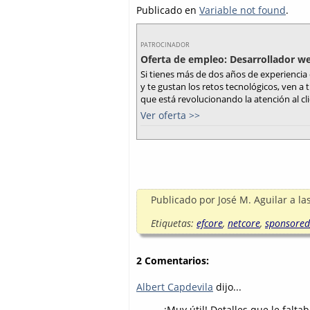
Publicado en
Variable not found
.
PATROCINADOR
Oferta de empleo: Desarrollador we
Si tienes más de dos años de experienci
y te gustan los retos tecnológicos, ven a
que está revolucionando la atención al c
Ver oferta >>
Publicado por
José M. Aguilar
a la
Etiquetas:
efcore
,
netcore
,
sponsored
2 Comentarios:
Albert Capdevila
dijo...
¡Muy útil! Detalles que le falta