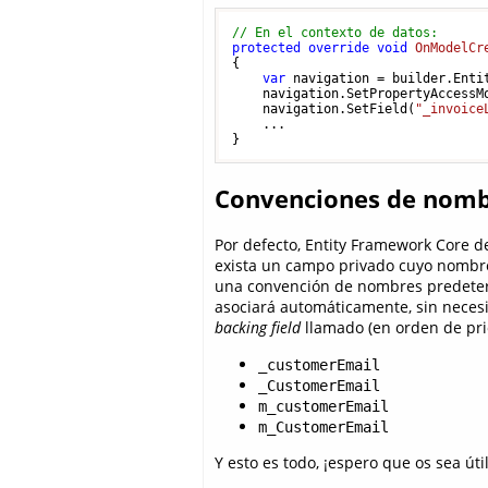
// En el contexto de datos:
protected
override
void
OnModelCr
{

var
 navigation = builder.Enti
    navigation.SetPropertyAccessMo
    navigation.SetField(
"_invoice
    ...

Convenciones de nom
Por defecto, Entity Framework Core d
exista un campo privado cuyo nombre
una convención de nombres predeter
asociará automáticamente, sin neces
backing field
llamado (en orden de pri
_customerEmail
_CustomerEmail
m_customerEmail
m_CustomerEmail
Y esto es todo, ¡espero que os sea útil