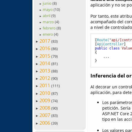
junio
(8)
aplicación y no se po
►
mayo
(10)
►
abril
Por tanto, este atri
(9)
►
acompañado del cor
marzo
(4)
►
a nivel de controlado
febrero
(8)
►
enero
(4)
►
2017
[
Route(
"api/[cont
(83)
►
[
ApiController
2016
(86)
public
class
Valu
►
{

2015
(79)
    ...

►
}
2014
(81)
►
2013
(88)
►
Inferencia del o
2012
(90)
►
2011
(111)
Al decorar un contro
►
aplicación, para det
2010
(87)
►
2009
(74)
►
Los parámetros
2008
petición. Serí
(90)
►
ASP.NET Core 2
2007
(83)
►
tipo en las acc
2006
(39)
►
Los valores pa