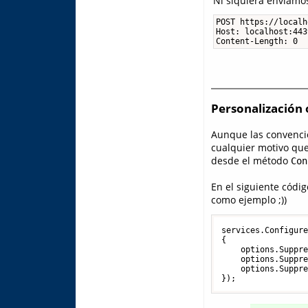
Ni siquiera enviamos
POST https://localh
Host: localhost:4439
Content-Length: 0
Personalización
Aunque las convenci
cualquier motivo qu
desde el método
Con
En el siguiente códi
como ejemplo ;))
services.Configure
{

    options.Suppr
    options.Suppr
    options.Suppr
});