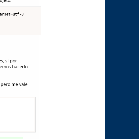
bjeto:
arset=utf-8

, si por
demos hacerlo
 pero me vale