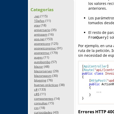
los valores re
anteriores.
Categorías
(115)
.net
Los parámetros
(11)
10años
tomados desde 
(18)
ajax
(35)
aniversario
El resto de pa
(16)
antispam
sob
FromQuery]
(153)
asp.net
(125)
aspnetcore
Por ejemplo, en una 
(91)
aspnetcoremvc
ruta de la petición,
I
(179)
aspnetmvc
sin necesidad de esp
(11)
auges
(57)
autobombo
(48)
blazor
[
ApiController
]

[
Route(
"api/[cont
(29)
blazorserver
public
class
Invo
(30)
blazorwasm
{

(76)
blogging
    [
HttpPost(
"up
(38)
public
 Action
buenas prácticas
    {

(133)
c#
        ...

(11)
c#6
    }

(14)
componentes
}
(15)
consultas
(18)
css
Errores HTTP 400
(43)
curiosidades