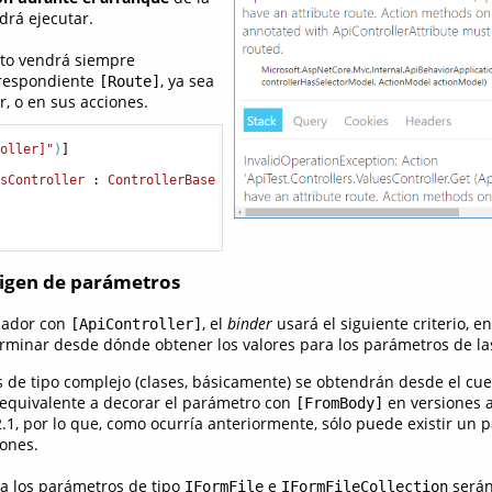
drá ejecutar.
buto vendrá siempre
respondiente
, ya sea
[Route]
r, o en sus acciones.
roller]"
)
]

esController
 : 
ControllerBase
rigen de parámetros
lador con
, el
binder
usará el siguiente criterio, e
[ApiController]
erminar desde dónde obtener los valores para los parámetros de la
 de tipo complejo (clases, básicamente) se obtendrán desde el cue
a equivalente a decorar el parámetro con
en versiones a
[FromBody]
.1, por lo que, como ocurría anteriormente, sólo puede existir un 
iones.
ra los parámetros de tipo
e
serán
IFormFile
IFormFileCollection