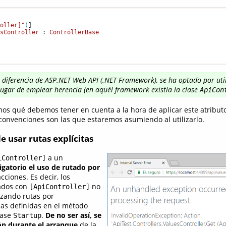
roller]"
)
esController
 : 
ControllerBase
a diferencia de ASP.NET Web API (.NET Framework), se ha optado por uti
lugar de emplear herencia (en aquél
framework
existía la clase
ApiCon
os qué debemos tener en cuenta a la hora de aplicar este atribut
convenciones son las que estaremos asumiendo al utilizarlo.
e usar rutas explícitas
a un
iController]
igatorio el uso de rutado por
cciones. Es decir, los
ados con
no
[ApiController]
izando rutas por
as definidas en el método
lase
.
De no ser así, se
Startup
ón durante el arranque
de la