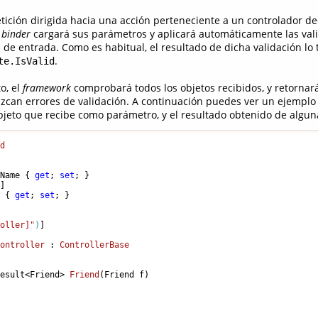
ición dirigida hacia una acción perteneciente a un controlador d
l
binder
cargará sus parámetros y aplicará automáticamente las val
s de entrada. Como es habitual, el resultado de dicha validación lo
.
te.IsValid
o, el
framework
comprobará todos los objetos recibidos, y retornar
can errores de validación. A continuación puedes ver un ejemplo
jeto que recibe como parámetro, y el resultado obtenido de alguna
nd
 Name { 
get
; 
set
; }

)
]

e { 
get
; 
set
; }

roller]"
)
]

Controller
 : 
ControllerBase
Result<Friend> 
Friend
(
Friend f
)