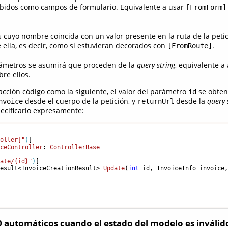
cibidos como campos de formulario. Equivalente a usar
[FromForm]
 cuyo nombre coincida con un valor presente en la ruta de la peti
ella, es decir, como si estuvieran decorados con
.
[FromRoute]
rámetros se asumirá que proceden de la
query string
, equivalente a 
re ellos.
acción código como la siguiente, el valor del parámetro
se obten
id
desde el cuerpo de la petición, y
desde la
query 
nvoice
returnUrl
ecificarlo expresamente:
roller]"
)
iceController
: 
ControllerBase
date/{id}"
)
]

Result<InvoiceCreationResult> 
Update
(
int
 id, InvoiceInfo invoice
 automáticos cuando el estado del modelo es inválid