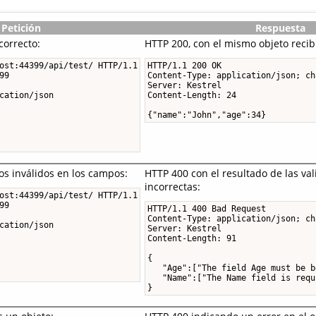
Petición
Respuesta
correcto:
HTTP 200, con el mismo objeto recib
ost:44399/api/test/ HTTP/1.1

HTTP/1.1 200 OK

9

Content-Type: application/json; ch
Server: Kestrel

cation/json

Content-Length: 24

{"name":"John","age":34}
os inválidos en los campos:
HTTP 400 con el resultado de las va
incorrectas:
ost:44399/api/test/ HTTP/1.1

9

HTTP/1.1 400 Bad Request

Content-Type: application/json; ch
cation/json

Server: Kestrel

Content-Length: 91

{

   "Age":["The field Age must be b
   "Name":["The Name field is requi
}