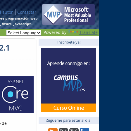
l autor
Contactar
 sobre programación web
Azure, Javascript...
Powered by
Translate
¡Inscríbete ya!
2.1
¡Sígueme para estar al día!
o de