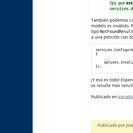
Ojo, que
est
services.
También podemos conf
modelo es inválido. 
tipo
NotFoundResul
a una petición con da
services.Configure
{

    ...

    options.Inval
});
¡Y eso es todo! Espe
os resulte más sencil
Publicado en
Variabl
Publicado por
Jos