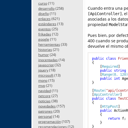
(11)
curso
Cuando entra una pet
(258)
desarrollo
, e
(11)
[ApiController]
diseño
(621)
asociadas a los dato
enlaces
(13)
propiedad
estándares
ModelSta
(25)
eventos
(12)
frikadas
Pues bien, por defect
(11)
google
400 cuando se produz
(33)
herramientas
devuelve el mismo ob
(21)
historias
(24)
humor
public
class
Frie
(14)
inocentadas
{

(32)
javascript
    [
Required
]

(18)
jquery
public
string
(13)
    [
Range(0, 120
microsoft
public
int
 Ag
(15)
mono
}

(21)
mvp
(11)
navidad
[
Route(
"api/[cont
[
ApiController
(27)
netcore
public
class
Test
(38)
noticias
{

(157)
novedades
    [
HttpPost
]

(20)
public
 Action
patrones
    {

(14)
personal
return
 f;

(107)
programación
    }

(12)
recomendaciones
}