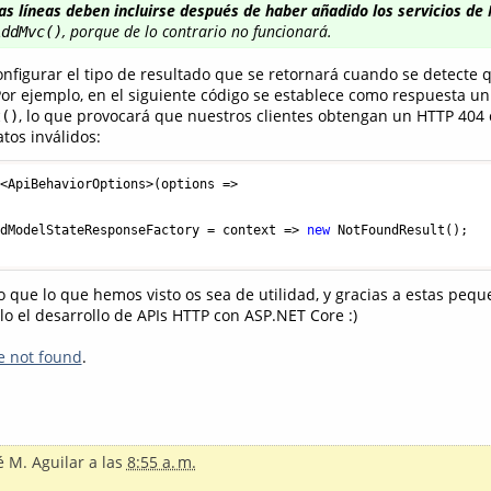
as líneas deben incluirse después de haber añadido los servicios de
, porque de lo contrario no funcionará.
AddMvc()
igurar el tipo de resultado que se retornará cuando se detecte q
Por ejemplo, en el siguiente código se establece como respuesta un
, lo que provocará que nuestros clientes obtengan un HTTP 404
t()
tos inválidos:
<ApiBehaviorOptions>(options =>

idModelStateResponseFactory = context => 
new
 NotFoundResult();

ro que lo que hemos visto os sea de utilidad, y gracias a estas pe
lo el desarrollo de APIs HTTP con ASP.NET Core :)
e not found
.
é M. Aguilar
a las
8:55 a. m.