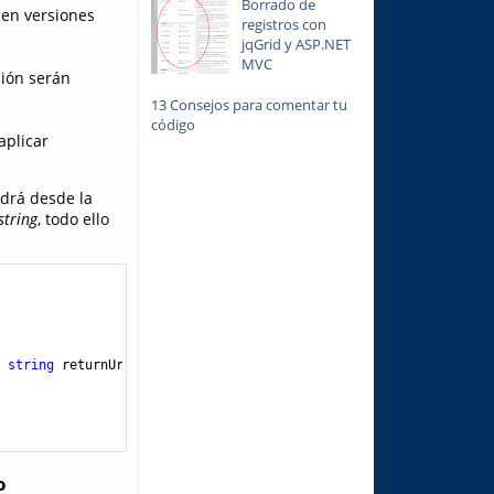
Borrado de
en versiones
registros con
jqGrid y ASP.NET
MVC
ción serán
13 Consejos para comentar tu
código
aplicar
drá desde la
string
, todo ello
, 
string
 returnUrl
)
o