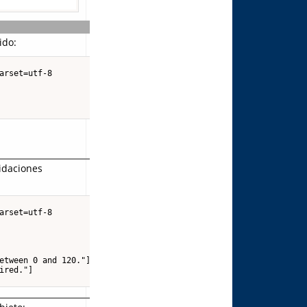
ido:
arset=utf-8

lidaciones
arset=utf-8

etween 0 and 120."],

red."]
