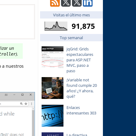
Visitas el último mes
91,875
Top semanal
lizar un
jqGrid: Grids
).
espectaculares
troller
para ASP.NET
MVC, paso a
o a nuestros
paso
¡Variable not
found cumple 20
años! ¿Y ahora,
qué?
Enlaces
interesantes 303
La directiva