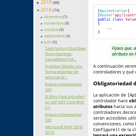
2019
(88)
►
2018
(74)
▼
[
ApiController
]

[
Route(
"api/[cont
diciembre
(7)
►
public
class
Valu
noviembre
(8)
{

►
    ...

octubre
(6)
►
}
septiembre
(4)
►
julio
(6)
▼
Fijaos que, 
Task.Factory.StartNew
(EnjoySummer,
atributo en 
CancellationTok...
A continuación verem
Problem Details: una
controladores y qué 
forma estándar de
retornar er...
Obligatoriedad d
Enlaces interesantes
329
La aplicación de
[Ap
El filtro [ApiController]
controlador hace
obl
en ASP.NET Core MVC
atributos
hacia sus a
2.1
controladores decor
Enlaces interesantes
serán accesibles util
328
convenciones, como l
¡Microsoft MVP 2018-
de la c
Configure()
2019!
lanzará una excepci