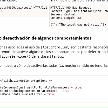
 un objeto:
HTTP 400 indicando un error en el o
ost:44399/api/test/ HTTP/1.1

HTTP/1.1 400 Bad Request

9

Content-Type: application/json; ch
Server: Kestrel

Content-Length: 33

{"":["The input was not valid."]}
 o desactivación de algunos comportamientos
ones asociadas al uso de
son bastante razonables
[ApiController]
eremos desactivar alguno de los comportamientos por defecto, po
de la clase
.
figureServices()
Startup
go muestra cómo desactivarlas todas (ya, mucho sentido no tendría,
<ApiBehaviorOptions>(options =>

essConsumesConstraintForFormFileParameters = 
true
;

essInferBindingSourcesForParameters = 
true
;

essModelStateInvalidFilter = 
true
;
