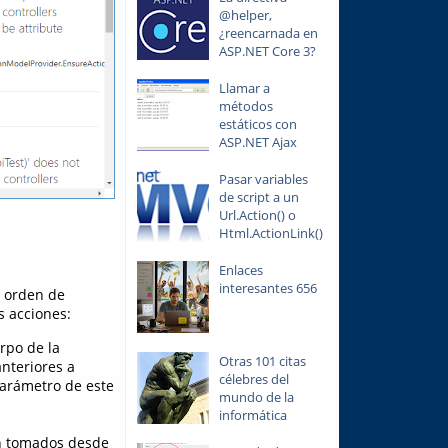
@helper,
¿reencarnada en
ASP.NET Core 3?
Llamar a
métodos
estáticos con
ASP.NET Ajax
Pasar variables
de script a un
Url.Action() o
Html.ActionLink()
Enlaces
interesantes 656
n orden de
s acciones:
rpo de la
Otras 101 citas
nteriores a
célebres del
parámetro de este
mundo de la
informática
 tomados desde