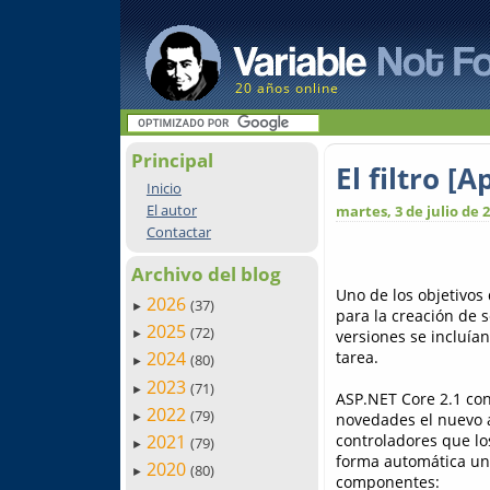
20 años online
Principal
El filtro [
Inicio
El autor
martes, 3 de julio de 
Contactar
Archivo del blog
Uno de los objetivos
2026
(37)
►
para la creación de 
2025
(72)
versiones se incluía
►
tarea.
2024
(80)
►
2023
(71)
►
ASP.NET Core 2.1 con
2022
(79)
novedades el nuevo 
►
controladores que lo
2021
(79)
►
forma automática una
2020
(80)
►
componentes: