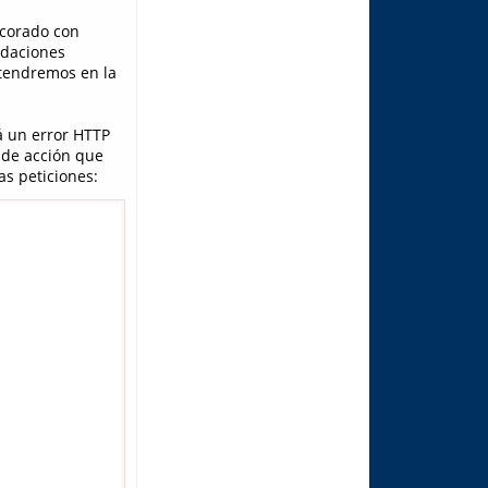
ecorado con
idaciones
 tendremos en la
á un error HTTP
 de acción que
s peticiones: