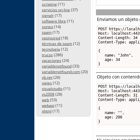
(11)
scripting
(37)
servicios on-line
(17)
signalr
Enviamos un objeto 
(11)
software libre
(14)
sorteo
POST https://localh
(17)
spam
Host: localhost:4439
(18)
sponsored
Content-Length: 34

Content-Type: appli
(12)
técnicas de spam
(12)
tecnología
{

(286)
trucos
   name: "John",

(24)
   age: 34

vacaciones
}
(33)
variablenotfound
(20)
variablenotfound.com
Objeto con contenid
(26)
vb.net
(12)
viajes
POST https://localh
(11)
visualstudio
Host: localhost:4439
(28)
vs2008
Content-Length: 31

(53)
web
Content-Type: appli
(11)
webapi
{

(17)
xhtml
   name: "",

   age: 200

}