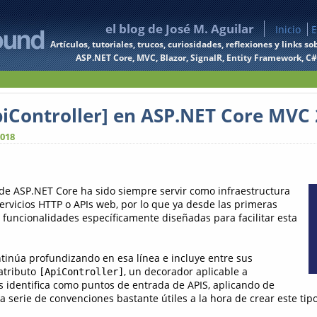
el blog de José M. Aguilar
Inicio
E
Artículos, tutoriales, trucos, curiosidades, reflexiones y links
ASP.NET Core, MVC, Blazor, SignalR, Entity Framework, C#, 
ApiController] en ASP.NET Core MVC 
2018
 de ASP.NET Core ha sido siempre servir como infraestructura
servicios HTTP o APIs web, por lo que ya desde las primeras
n funcionalidades específicamente diseñadas para facilitar esta
tinúa profundizando en esa línea e incluye entre sus
atributo
, un decorador aplicable a
[ApiController]
s identifica como puntos de entrada de APIS, aplicando de
 serie de convenciones bastante útiles a la hora de crear este tip