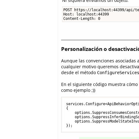
Ni siquiera enviamos un objeto:
POST https://localhost:44399/api/te
Host: localhost:44399

Content-Length: 0
Personalización o desactiva
Aunque las convenciones asociadas 
cualquier motivo queremos desactiva
desde el método
ConfigureService
En el siguiente código muestra cómo 
como ejemplo ;))
services.Configure<ApiBehaviorOpti
{

    options.SuppressConsumesConst
    options.SuppressInferBindingS
    options.SuppressModelStateInv
});