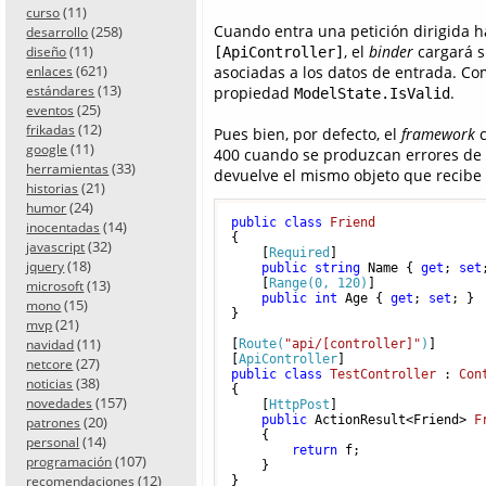
(11)
curso
Cuando entra una petición dirigida h
(258)
desarrollo
, el
binder
cargará s
(11)
[ApiController]
diseño
(621)
asociadas a los datos de entrada. Com
enlaces
(13)
propiedad
.
estándares
ModelState.IsValid
(25)
eventos
(12)
frikadas
Pues bien, por defecto, el
framework
c
(11)
google
400 cuando se produzcan errores de 
(33)
herramientas
devuelve el mismo objeto que recibe 
(21)
historias
(24)
humor
public
class
Friend
(14)
inocentadas
{

(32)
javascript
    [
Required
]

(18)
jquery
public
string
 Name { 
get
; 
set
(13)
    [
Range(0, 120)
]

microsoft
public
int
 Age { 
get
; 
set
; }

(15)
mono
}

(21)
mvp
(11)
navidad
[
Route(
"api/[controller]"
)
]

[
ApiController
(27)
netcore
public
class
TestController
 : 
Con
(38)
noticias
{

(157)
novedades
    [
HttpPost
]

(20)
public
 ActionResult<Friend> 
F
patrones
    {

(14)
personal
return
 f;

(107)
programación
    }

(12)
recomendaciones
}