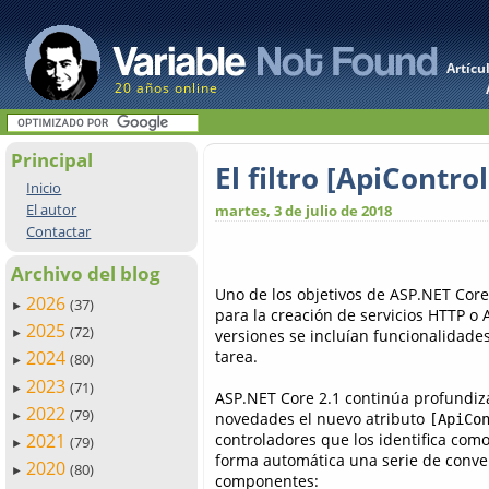
Artícu
20 años online
Principal
El filtro [ApiContr
Inicio
El autor
martes, 3 de julio de 2018
Contactar
Archivo del blog
Uno de los objetivos de ASP.NET Core
2026
(37)
►
para la creación de servicios HTTP o 
2025
(72)
versiones se incluían funcionalidades
►
tarea.
2024
(80)
►
2023
(71)
►
ASP.NET Core 2.1 continúa profundiza
2022
(79)
novedades el nuevo atributo
►
[ApiCo
controladores que los identifica com
2021
(79)
►
forma automática una serie de conven
2020
(80)
►
componentes: