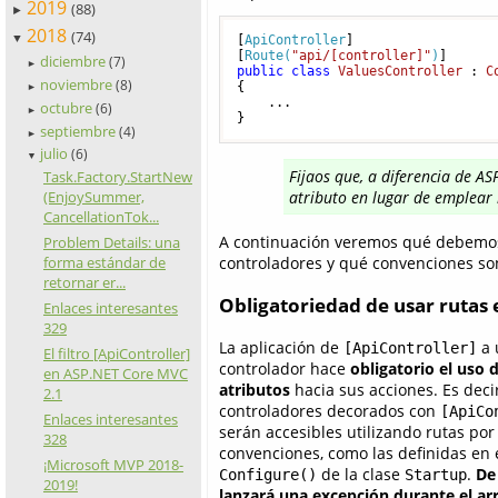
2019
(88)
►
2018
(74)
▼
[
ApiController
]

[
Route(
"api/[controller]"
)
diciembre
(7)
►
public
class
ValuesController
 : 
C
noviembre
(8)
{

►
    ...

octubre
(6)
►
}
septiembre
(4)
►
julio
(6)
▼
Fijaos que, a diferencia de A
Task.Factory.StartNew
(EnjoySummer,
atributo en lugar de emplear
CancellationTok...
A continuación veremos qué debemos t
Problem Details: una
controladores y qué convenciones son
forma estándar de
retornar er...
Obligatoriedad de usar rutas e
Enlaces interesantes
329
La aplicación de
a 
[ApiController]
El filtro [ApiController]
controlador hace
obligatorio el uso 
en ASP.NET Core MVC
atributos
hacia sus acciones. Es decir
2.1
controladores decorados con
[ApiCo
Enlaces interesantes
serán accesibles utilizando rutas por
328
convenciones, como las definidas en
¡Microsoft MVP 2018-
de la clase
.
De 
Configure()
Startup
2019!
lanzará una excepción durante el a