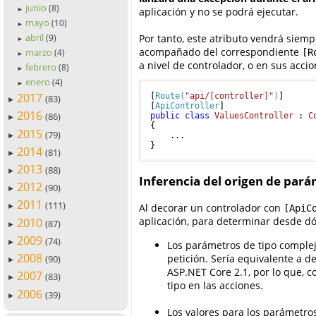
junio
(8)
aplicación y no se podrá ejecutar.
►
mayo
(10)
►
abril
Por tanto, este atributo vendrá siemp
(9)
►
acompañado del correspondiente
marzo
[R
(4)
►
a nivel de controlador, o en sus accio
febrero
(8)
►
enero
(4)
►
2017
[
Route(
"api/[controller]"
)
]

(83)
►
[
ApiController
2016
(86)
public
class
ValuesController
 : 
C
►
{

2015
(79)
    ...

►
}
2014
(81)
►
2013
(88)
►
Inferencia del origen de par
2012
(90)
►
2011
(111)
Al decorar un controlador con
►
[ApiC
aplicación, para determinar desde dó
2010
(87)
►
2009
(74)
►
Los parámetros de tipo complej
2008
petición. Sería equivalente a 
(90)
►
ASP.NET Core 2.1, por lo que, 
2007
(83)
►
tipo en las acciones.
2006
(39)
►
Los valores para los parámetro