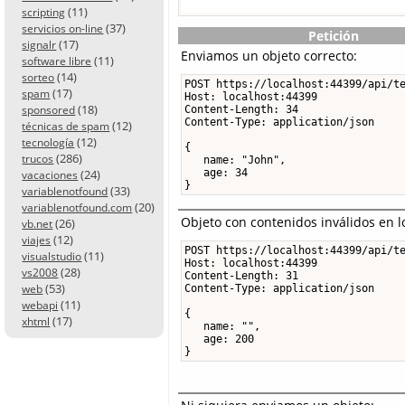
(11)
scripting
(37)
servicios on-line
Petición
(17)
signalr
Enviamos un objeto correcto:
(11)
software libre
(14)
sorteo
POST https://localhost:44399/api/te
(17)
spam
Host: localhost:44399

(18)
sponsored
Content-Length: 34

Content-Type: application/json

(12)
técnicas de spam
(12)
tecnología
{

(286)
trucos
   name: "John",

(24)
   age: 34

vacaciones
}
(33)
variablenotfound
(20)
variablenotfound.com
Objeto con contenidos inválidos en 
(26)
vb.net
(12)
viajes
POST https://localhost:44399/api/te
(11)
visualstudio
Host: localhost:44399

(28)
vs2008
Content-Length: 31

(53)
web
Content-Type: application/json

(11)
webapi
{

(17)
xhtml
   name: "",

   age: 200

}