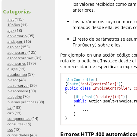
los valores recibidos como cam
anteriores.
Categorías
(115)
.net
Los parámetros cuyo nombre coi
(11)
10años
tomados desde ella, es decir, 
(18)
ajax
(35)
aniversario
El resto de parámetros se asu
(16)
antispam
sobre ellos.
FromQuery]
(153)
asp.net
(125)
aspnetcore
Por ejemplo, en una acción código co
(91)
aspnetcoremvc
ruta de la petición,
desde el 
Invoice
(179)
aspnetmvc
sin necesidad de especificarlo expre
(11)
auges
(57)
autobombo
(48)
blazor
[
ApiController
]

[
Route(
"api/[controller]"
)
(29)
blazorserver
public
class
InvoiceController
: 
C
(30)
blazorwasm
{

(76)
blogging
    [
HttpPost(
"update/{id}"
)
]

(38)
public
 ActionResult<InvoiceCr
buenas prácticas
    {

(133)
c#
        ...

(11)
c#6
    }

(14)
componentes
}
(15)
consultas
(18)
css
Errores HTTP 400 automáticos
(43)
curiosidades