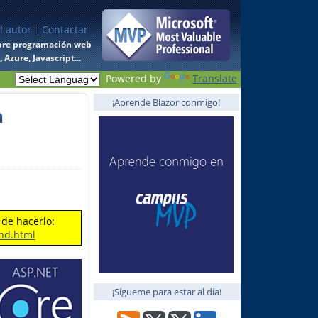
l autor
Contactar
 sobre programación web
Azure, Javascript...
Powered by
Translate
¡Aprende Blazor conmigo!
n
 de hacerlo:
nd.html
¡Sígueme para estar al día!