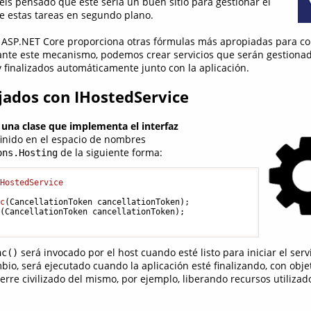
s pensado que éste sería un buen sitio para gestionar el
 de estas tareas en segundo plano.
 ASP.NET Core proporciona otras fórmulas más apropiadas para con
ante este mecanismo, podemos crear servicios que serán gestionad
y finalizados automáticamente junto con la aplicación.
ojados con IHostedService
una clase que implementa el interfaz
finido en el espacio de nombres
de la siguiente forma:
ons.Hosting
IHostedService
nc
(
CancellationToken cancellationToken
)
;

c
(
CancellationToken cancellationToken
)
;

será invocado por el host cuando esté listo para iniciar el servi
nc()
mbio, será ejecutado cuando la aplicación esté finalizando, con obj
rre civilizado del mismo, por ejemplo, liberando recursos utilizad