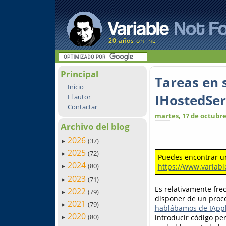
20 años online
Principal
Tareas en 
Inicio
IHostedSer
El autor
Contactar
martes, 17 de octubre
Archivo del blog
2026
(37)
►
2025
(72)
►
Puedes encontrar un
2024
(80)
https://www.variab
►
2023
(71)
►
Es relativamente fre
2022
(79)
►
disponer de un proc
2021
(79)
►
hablábamos de IAppl
2020
(80)
introducir código per
►