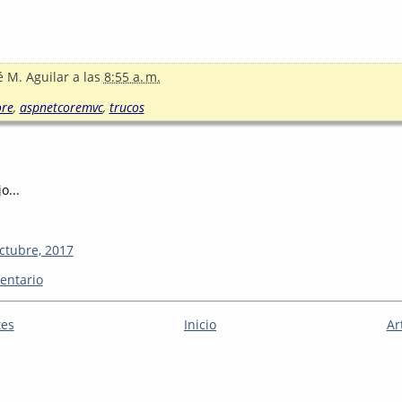
é M. Aguilar
a las
8:55 a. m.
ore
,
aspnetcoremvc
,
trucos
o...
octubre, 2017
entario
tes
Inicio
Ar