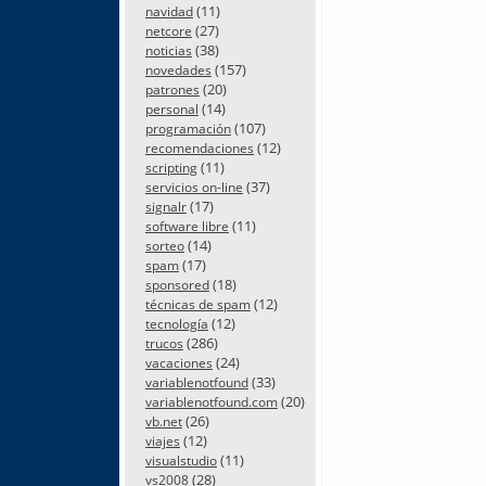
(11)
navidad
(27)
netcore
(38)
noticias
(157)
novedades
(20)
patrones
(14)
personal
(107)
programación
(12)
recomendaciones
(11)
scripting
(37)
servicios on-line
(17)
signalr
(11)
software libre
(14)
sorteo
(17)
spam
(18)
sponsored
(12)
técnicas de spam
(12)
tecnología
(286)
trucos
(24)
vacaciones
(33)
variablenotfound
(20)
variablenotfound.com
(26)
vb.net
(12)
viajes
(11)
visualstudio
(28)
vs2008