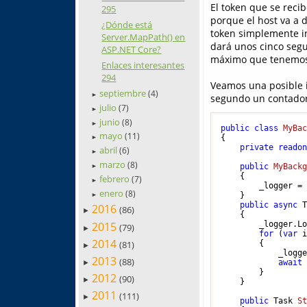
El token que se rec
295
porque el host va a d
¿Dónde está
token simplemente ind
Server.MapPath() en
dará unos cinco segu
ASP.NET Core?
máximo que tenemos p
Enlaces interesantes
294
Veamos una posible i
septiembre
(4)
►
segundo un contador 
julio
(7)
►
junio
(8)
►
public
class
MyBa
mayo
(11)
{

►
private
reado
abril
(6)
►
marzo
(8)
public
MyBack
►
    {

febrero
(7)
►
        _logger = 
enero
(8)
    }

►
public
async
 
2016
(86)
►
    {

2015
        _logger.L
(79)
►
for
 (
var
 
2014
(81)
        {

►
            _logg
2013
(88)
await
►
        }

2012
(90)
►
    }

2011
(111)
►
public
 Task 
S