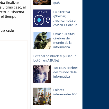
ba finalizar
qué?
e último caso, el
cto, el sistema
La directiva
@helper,
 el tiempo
¿reencarnada en
ASP.NET Core 3?
stra cada
Otras 101 citas
célebres del
mundo de la
informática
Evitar el postback al pulsar un
botón en ASP.Net
101 citas célebres
del mundo de la
informática
Enlaces
interesantes 656