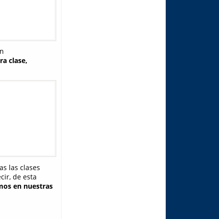
en
a clase,
s las clases
ecir, de esta
mos en nuestras