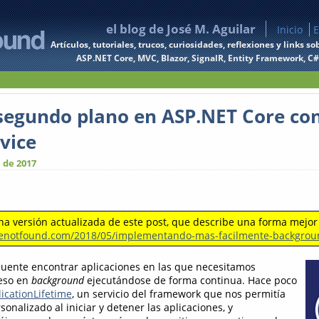
el blog de José M. Aguilar
Inicio
E
Artículos, tutoriales, trucos, curiosidades, reflexiones y links
ASP.NET Core, MVC, Blazor, SignalR, Entity Framework, C#, 
segundo plano en ASP.NET Core co
vice
 de 2017
a versión actualizada de este post, que describe una forma mejor
lenotfound.com/2018/05/implementando-mas-facilmente-backgrou
cuente encontrar aplicaciones en las que necesitamos
eso en
background
ejecutándose de forma continua. Hace poco
icationLifetime
, un servicio del framework que nos permitía
sonalizado al iniciar y detener las aplicaciones, y