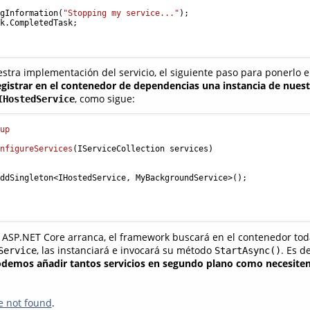
ogInformation(
"Stopping my service..."
);

k.CompletedTask;

tra implementación del servicio, el siguiente paso para ponerlo 
egistrar en el contenedor de dependencias una instancia de nuestr
, como sigue:
IHostedService
tup
onfigureServices
(
IServiceCollection services
)
ddSingleton<IHostedService, MyBackgroundService>();

 ASP.NET Core arranca, el framework buscará en el contenedor toda
, las instanciará e invocará su método
. Es d
Service
StartAsync()
demos añadir tantos servicios en segundo plano como necesite
e not found
.