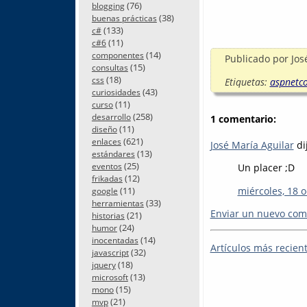
(76)
blogging
(38)
buenas prácticas
(133)
c#
(11)
c#6
(14)
componentes
Publicado por
Jos
(15)
consultas
(18)
css
Etiquetas:
aspnetc
(43)
curiosidades
(11)
curso
(258)
desarrollo
1 comentario:
(11)
diseño
(621)
enlaces
José María Aguilar
dij
(13)
estándares
(25)
eventos
Un placer ;D
(12)
frikadas
miércoles, 18 
(11)
google
(33)
herramientas
Enviar un nuevo com
(21)
historias
(24)
humor
(14)
inocentadas
Artículos más recien
(32)
javascript
(18)
jquery
(13)
microsoft
(15)
mono
(21)
mvp