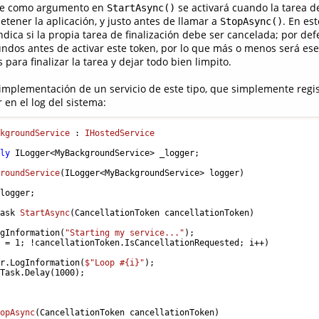
ibe como argumento en
se activará cuando la tarea de
StartAsync()
etener la aplicación, y justo antes de llamar a
. En est
StopAsync()
ica si la propia tarea de finalización debe ser cancelada; por defe
ndos antes de activar este token, por lo que más o menos será ese
ara finalizar la tarea y dejar todo bien limpito.
mplementación de un servicio de este tipo, que simplemente regi
en el log del sistema:
ckgroundService
 : 
IHostedService
nly
 ILogger<MyBackgroundService> _logger;

groundService
(
ILogger<MyBackgroundService> logger
)
logger;

Task 
StartAsync
(
CancellationToken cancellationToken
)
ogInformation(
"Starting my service..."
);

i = 
1
; !cancellationToken.IsCancellationRequested; i++)

er.LogInformation(
$"Loop #
{i}
"
);

 Task.Delay(
1000
);

topAsync
(
CancellationToken cancellationToken
)