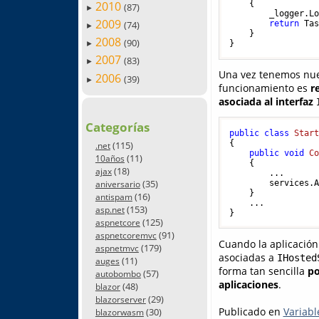
2010
    {

(87)
►
        _logger.L
2009
(74)
return
 Tas
►
    }

2008
(90)
}
►
2007
(83)
►
Una vez tenemos nues
2006
(39)
►
funcionamiento es
r
asociada al interfaz
Categorías
public
class
Star
{

(115)
.net
public
void
C
(11)
10años
    {

(18)
ajax
        ...

(35)
        services.A
aniversario
    }

(16)
antispam
    ...

(153)
asp.net
}    
(125)
aspnetcore
(91)
aspnetcoremvc
Cuando la aplicación
(179)
aspnetmvc
asociadas a
IHosted
(11)
auges
forma tan sencilla
po
(57)
autobombo
aplicaciones
.
(48)
blazor
(29)
blazorserver
Publicado en
Variabl
(30)
blazorwasm