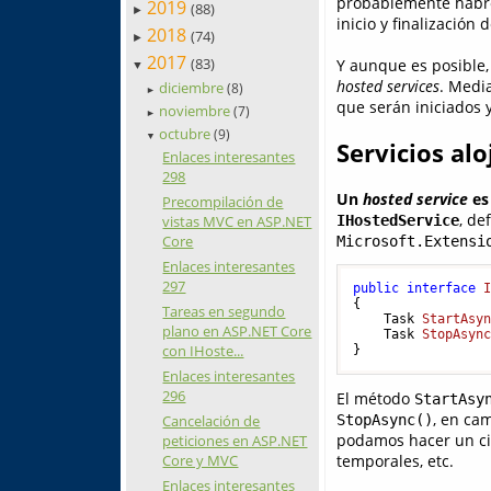
probablemente habréi
2019
(88)
►
inicio y finalización
2018
(74)
►
2017
(83)
Y aunque es posible,
▼
hosted services
. Medi
diciembre
(8)
►
que serán iniciados 
noviembre
(7)
►
octubre
(9)
▼
Servicios al
Enlaces interesantes
298
Un
hosted service
es 
Precompilación de
, de
vistas MVC en ASP.NET
IHostedService
Core
Microsoft.Extensi
Enlaces interesantes
297
public
interface
{

Tareas en segundo
Task 
StartAsy
plano en ASP.NET Core
Task 
StopAsyn
con IHoste...
}
Enlaces interesantes
296
El método
StartAsy
, en ca
StopAsync()
Cancelación de
podamos hacer un cie
peticiones en ASP.NET
temporales, etc.
Core y MVC
Enlaces interesantes