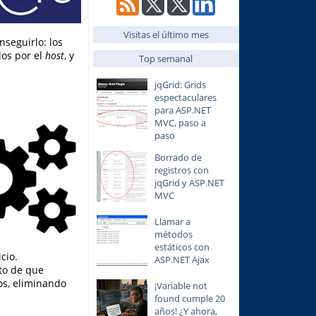
Visitas el último mes
seguirlo: los
os por el
host
, y
Top semanal
jqGrid: Grids
espectaculares
para ASP.NET
MVC, paso a
paso
Borrado de
registros con
jqGrid y ASP.NET
MVC
Llamar a
métodos
estáticos con
cio.
ASP.NET Ajax
eto de que
os, eliminando
¡Variable not
found cumple 20
años! ¿Y ahora,