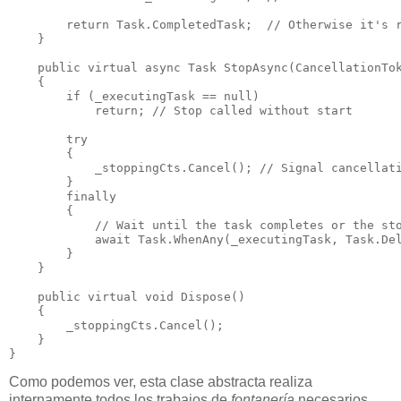
return
 Task.CompletedTask;  
// Otherwise it's 
    }

public
virtual
async
 Task 
StopAsync
(CancellationTok
    {        

if
 (_executingTask == 
null
)

return
; 
// Stop called without start
try
        {

            _stoppingCts.Cancel(); 
// Signal cancellat
        }

finally
        {

// Wait until the task completes or the st
await
 Task.WhenAny(_executingTask, Task.Del
        }

    }

public
virtual
void
Dispose
()

    {

        _stoppingCts.Cancel();

    }

}
Como podemos ver, esta clase abstracta realiza
internamente todos los trabajos de
fontanería
necesarios