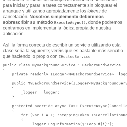
para iniciar y parar la tarea correctamente sin bloquear el
arranque y utilizando apropiadamente los
tokens
de
cancelación.
Nosotros simplemente deberemos
sobrescribir su método
, donde podremos
ExecuteAsync()
centrarnos en implementar la lógica propia de nuestra
aplicación.
Así, la forma correcta de escribir un servicio utilizando esta
clase sería la siguiente; veréis que es bastante más sencillo
que haciendo lo propio con
:
IHostedService
public
class
 MyBackgroundService : BackgroundService

{

private
readonly
 ILogger<MyBackgroundService> _logg
public
MyBackgroundService
(ILogger<MyBackgroundServ
    {

        _logger = logger;

    }

protected
override
async
 Task 
ExecuteAsync
(Cancella
    {

for
 (
var
 i = 
1
; !stoppingToken.IsCancellationRe
        {

            _logger.LogInformation($
"Loop #{i}"
);
