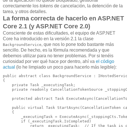
de la aplicación no quede bloqueado, gestionar
correctamente los
tokens
de cancelación, la detención de la
tarea, y otros detalles.
La forma correcta de hacerlo en ASP.NET
Core 2.1 (y ASP.NET Core 2.0)
Consciente de estas dificultades, el equipo de ASP.NET
Core ha introducido en la versión 2.1 la clase
, que nos lo pone todo bastante más
BackgroundService
sencillo. De hecho, es la fórmula recomendada y que
debemos utilizar para no tener problemas. Por si tenéis
curiosidad por ver qué hace por dentro, ahí va
el código
actual
(lo he limpiado un poco para hacerlo más legible):
public
abstract
class
 BackgroundService : IHostedServic
{

private
 Task _executingTask;

private
readonly
 CancellationTokenSource _stopping
protected
abstract
 Task 
ExecuteAsync
(CancellationTo
public
virtual
 Task 
StartAsync
(CancellationToken ca
    {

        _executingTask = ExecuteAsync(_stoppingCts.Toke
if
 (_executingTask.IsCompleted)

return
 _executingTask;  
// If the task is 