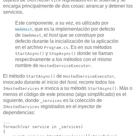
IHostedService
encarga principalmente de dos cosas: arrancar y detener los
servicios.
Este componente, a su vez, es utilizado por
, que es la implementación por defecto
WebHost
de
, el
host
que se construye por
IWebHost
defecto durante la inicialización de la aplicación
en el archivo
. Es en sus métodos
Program.cs
y
donde se llaman
StartAsync()
StopAsync()
respectivamente a los métodos con el mismo
nombre de
.
HostedServiceExecutor
El método
de
,
StartAsync()
HostedServiceExecutor
invocado durante el inicio del
host
, recorre todos los
e invoca a su método
. Más o
IHostedServices
StartAsync()
menos el código de este proceso (algo simplificado) es el
siguiente, donde
es la colección de
_services
registrados en el inyector de
IHostedServices
dependencias:
foreach
(
var
 service 
in
 _services) 

{
