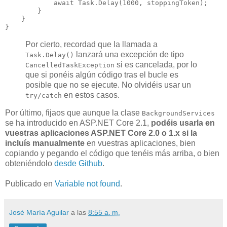
await
 Task.Delay(
1000
, stoppingToken); 

        }

    }

}
Por cierto, recordad que la llamada a
lanzará una excepción de tipo
Task.Delay()
si es cancelada, por lo
CancelledTaskException
que si ponéis algún código tras el bucle es
posible que no se ejecute. No olvidéis usar un
en estos casos.
try/catch
Por último, fijaos que aunque la clase
BackgroundServices
se ha introducido en ASP.NET Core 2.1,
podéis usarla en
vuestras aplicaciones ASP.NET Core 2.0 o 1.x si la
incluís manualmente
en vuestras aplicaciones, bien
copiando y pegando el código que tenéis más arriba, o bien
obteniéndolo
desde Github
.
Publicado en
Variable not found
.
José María Aguilar
a las
8:55 a. m.