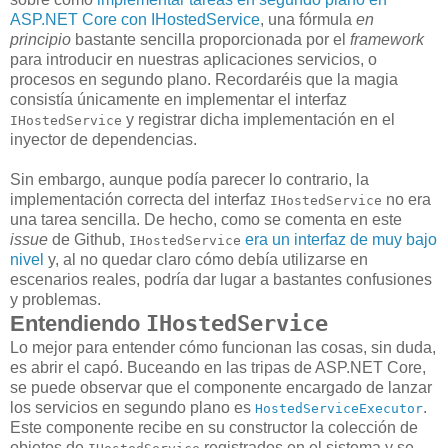
ASP.NET Core con IHostedService
, una fórmula
en
principio
bastante sencilla proporcionada por el
framework
para introducir en nuestras aplicaciones servicios, o
procesos en segundo plano. Recordaréis que la magia
consistía únicamente en implementar el interfaz
y registrar dicha implementación en el
IHostedService
inyector de dependencias.
Sin embargo, aunque podía parecer lo contrario, la
implementación correcta del interfaz
no era
IHostedService
una tarea sencilla. De hecho, como se comenta en este
issue
de Github,
era un interfaz de muy bajo
IHostedService
nivel
y, al no quedar claro cómo debía utilizarse en
escenarios reales, podría dar lugar a bastantes confusiones
y problemas.
Entendiendo
IHostedService
Lo mejor para entender cómo funcionan las cosas, sin duda,
es abrir el capó. Buceando en las tripas de ASP.NET Core,
se puede observar que el componente encargado de lanzar
los servicios en segundo plano es
.
HostedServiceExecutor
Este componente recibe en su constructor la colección de
objetos de
registrados en el sistema y se