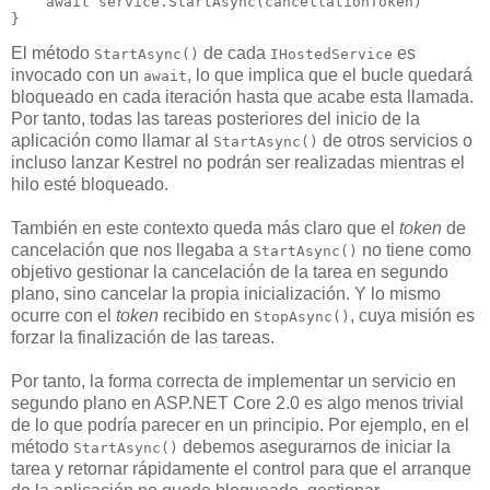
await
 service.StartAsync(cancellationToken)

}
El método
de cada
es
StartAsync()
IHostedService
invocado con un
, lo que implica que el bucle quedará
await
bloqueado en cada iteración hasta que acabe esta llamada.
Por tanto, todas las tareas posteriores del inicio de la
aplicación como llamar al
de otros servicios o
StartAsync()
incluso lanzar Kestrel no podrán ser realizadas mientras el
hilo esté bloqueado.
También en este contexto queda más claro que el
token
de
cancelación que nos llegaba a
no tiene como
StartAsync()
objetivo gestionar la cancelación de la tarea en segundo
plano, sino cancelar la propia inicialización. Y lo mismo
ocurre con el
token
recibido en
, cuya misión es
StopAsync()
forzar la finalización de las tareas.
Por tanto, la forma correcta de implementar un servicio en
segundo plano en ASP.NET Core 2.0 es algo menos trivial
de lo que podría parecer en un principio. Por ejemplo, en el
método
debemos asegurarnos de iniciar la
StartAsync()
tarea y retornar rápidamente el control para que el arranque