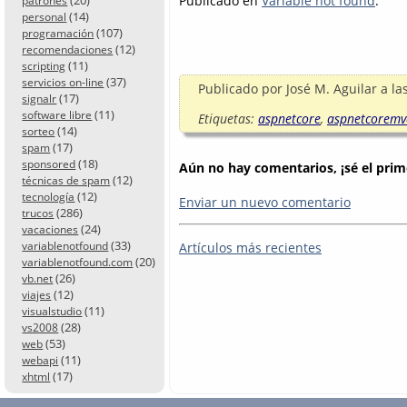
Publicado en
Variable not found
.
patrones
(14)
personal
(107)
programación
(12)
recomendaciones
(11)
scripting
(37)
servicios on-line
Publicado por
José M. Aguilar
a la
(17)
signalr
(11)
software libre
Etiquetas:
aspnetcore
,
aspnetcoremv
(14)
sorteo
(17)
spam
(18)
sponsored
Aún no hay comentarios, ¡sé el prim
(12)
técnicas de spam
(12)
tecnología
Enviar un nuevo comentario
(286)
trucos
(24)
vacaciones
(33)
Artículos más recientes
variablenotfound
(20)
variablenotfound.com
(26)
vb.net
(12)
viajes
(11)
visualstudio
(28)
vs2008
(53)
web
(11)
webapi
(17)
xhtml