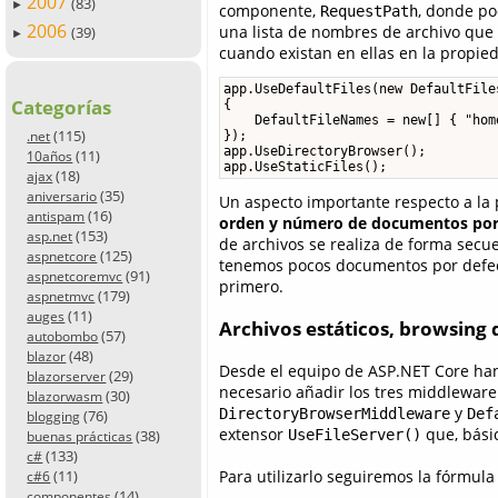
2007
(83)
►
componente,
, donde po
RequestPath
2006
una lista de nombres de archivo que
(39)
►
cuando existan en ellas en la propi
app.UseDefaultFiles(new DefaultFiles
Categorías
{

    DefaultFileNames = new[] { "hom
(115)
});

.net
app.UseDirectoryBrowser();

(11)
10años
app.UseStaticFiles();
(18)
ajax
(35)
aniversario
Un aspecto importante respecto a la
(16)
antispam
orden y número de documentos por
(153)
asp.net
de archivos se realiza de forma secuen
(125)
aspnetcore
tenemos pocos documentos por defec
(91)
aspnetcoremvc
primero.
(179)
aspnetmvc
(11)
auges
Archivos estáticos, browsing d
(57)
autobombo
(48)
blazor
Desde el equipo de ASP.NET Core han
(29)
blazorserver
necesario añadir los tres middlewar
(30)
blazorwasm
y
DirectoryBrowserMiddleware
Def
(76)
blogging
extensor
que, básic
(38)
UseFileServer()
buenas prácticas
(133)
c#
(11)
Para utilizarlo seguiremos la fórmula
c#6
(14)
componentes