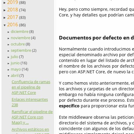
2019
(88)
►
2018
Hey, pero como siempre, recordad q
(74)
►
Core, y hay detalles que podrían camb
2017
(83)
►
2016
(86)
▼
diciembre
(8)
►
Documentos por defecto en di
noviembre
(4)
►
octubre
(8)
►
Normalmente cuando introducimos en e
septiembre
(2)
►
especial denominado archivo por defe
julio
(7)
►
contenido en lugar del listado de arc
junio
(16)
►
el nombre de los archivos por defecto
mayo
(14)
►
pero con ASP.NET Core, de nuevo la 
abril
(7)
▼
Confluencia de ramas
Y como hemos visto anteriormente, 
en el pipeline de
los archivos y carpetas de un directo
ASP.NET Core
embargo no había ninguna configura
Enlaces interesantes
por defecto durante ese proceso. Est
238
específico
para proporcionar esta fu
Ramificar el pipeline de
ASP.NET Core con
Este middleware observa las peticio
Map() y ...
directorio del sistema de archivos, y
coincidente con algunos de los defau
Archivos estáticos en