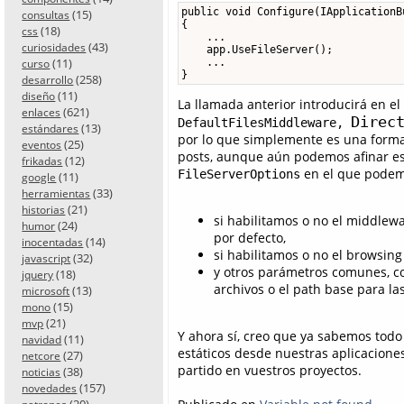
public void Configure(IApplicationBu
(15)
consultas
{

(18)
css
    ...

(43)
curiosidades
    app.UseFileServer();

(11)
    ...

curso
}
(258)
desarrollo
(11)
diseño
La llamada anterior introducirá en el
(621)
enlaces
Direc
DefaultFilesMiddleware,
(13)
estándares
por lo que simplemente es una forma
(25)
eventos
posts, aunque aún podemos afinar e
(12)
frikadas
en el que podem
FileServerOptions
(11)
google
(33)
herramientas
(21)
historias
si habilitamos o no el middlew
(24)
humor
por defecto,
(14)
inocentadas
si habilitamos o no el browsing 
(32)
javascript
y otros parámetros comunes, c
(18)
jquery
archivos o el path base para las
(13)
microsoft
(15)
mono
(21)
mvp
Y ahora sí, creo que ya sabemos todo 
(11)
navidad
estáticos desde nuestras aplicaciones
(27)
netcore
partido en vuestros proyectos.
(38)
noticias
(157)
novedades
(20)