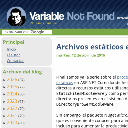
Artícu
20 años online
Principal
Archivos estáticos 
Inicio
El autor
martes, 12 de abril de 2016
Contactar
Archivo del blog
Finalizamos ya la serie sobre el
proce
2026
(37)
►
estáticos
en ASP.NET Core, donde hem
2025
(72)
directas a recursos estáticos utiliza
►
y cómo perm
2024
StaticFilesMiddleware
(80)
►
directorios presentes en el sistema 
2023
(71)
►
.
DirectoryBrowerMiddleware
2022
(79)
►
Sin embargo, el paquete Nuget
Micro
2021
(79)
►
que es conveniente conocer para afi
2020
(80)
►
incluso para aumentar la productivid