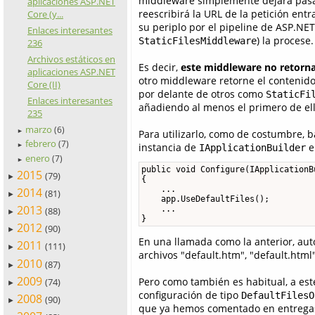
middleware simplemente dejará pasar 
aplicaciones ASP.NET
reescribirá la URL de la petición ent
Core (y...
su periplo por el pipeline de ASP.NE
Enlaces interesantes
) la procese.
StaticFilesMiddleware
236
Archivos estáticos en
Es decir,
este middleware no retorna
aplicaciones ASP.NET
otro middleware retorne el contenido
Core (II)
por delante de otros como
StaticFi
Enlaces interesantes
añadiendo al menos el primero de ell
235
marzo
(6)
►
Para utilizarlo, como de costumbre, b
febrero
(7)
instancia de
en
►
IApplicationBuilder
enero
(7)
►
public void Configure(IApplicationBu
2015
(79)
►
{

    ...

2014
(81)
►
    app.UseDefaultFiles();

2013
    ...

(88)
►
}
2012
(90)
►
En una llamada como la anterior, au
2011
(111)
►
archivos "default.htm", "default.html"
2010
(87)
►
2009
Pero como también es habitual, a est
(74)
►
configuración de tipo
DefaultFilesO
2008
(90)
►
que ya hemos comentado en entregas a