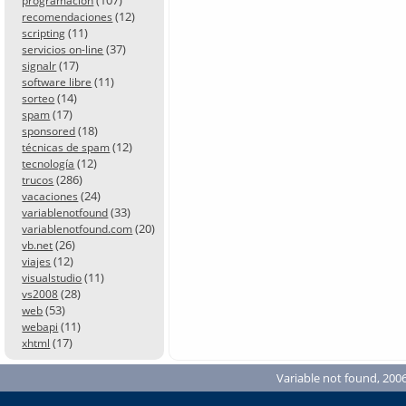
programación
(12)
recomendaciones
(11)
scripting
(37)
servicios on-line
(17)
signalr
(11)
software libre
(14)
sorteo
(17)
spam
(18)
sponsored
(12)
técnicas de spam
(12)
tecnología
(286)
trucos
(24)
vacaciones
(33)
variablenotfound
(20)
variablenotfound.com
(26)
vb.net
(12)
viajes
(11)
visualstudio
(28)
vs2008
(53)
web
(11)
webapi
(17)
xhtml
Variable not found, 2006