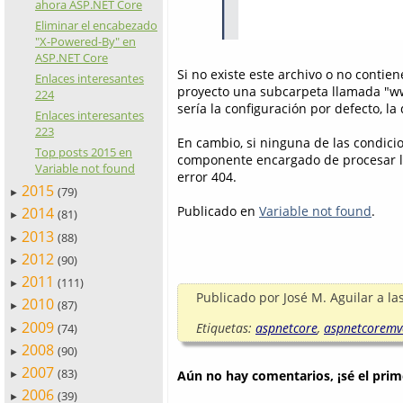
ahora ASP.NET Core
Eliminar el encabezado
"X-Powered-By" en
ASP.NET Core
Si no existe este archivo o no contien
Enlaces interesantes
proyecto una subcarpeta llamada "www
224
sería la configuración por defecto, l
Enlaces interesantes
223
En cambio, si ninguna de las condici
Top posts 2015 en
componente encargado de procesar las
Variable not found
error 404.
2015
(79)
►
Publicado en
Variable not found
.
2014
(81)
►
2013
(88)
►
2012
(90)
►
2011
(111)
►
Publicado por
José M. Aguilar
a la
2010
(87)
►
2009
Etiquetas:
aspnetcore
,
aspnetcoremv
(74)
►
2008
(90)
►
2007
(83)
Aún no hay comentarios, ¡sé el prim
►
2006
(39)
►