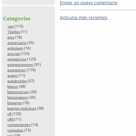
Enviar un nuevo comentario
Artículos más recientes
Categorías
(115)
.net
(11)
10años
(18)
ajax
(35)
aniversario
(16)
antispam
(153)
asp.net
(125)
aspnetcore
(91)
aspnetcoremvc
(179)
aspnetmvc
(11)
auges
(57)
autobombo
(48)
blazor
(29)
blazorserver
(30)
blazorwasm
(76)
blogging
(38)
buenas prácticas
(133)
c#
(11)
c#6
(14)
componentes
(15)
consultas
(18)
css