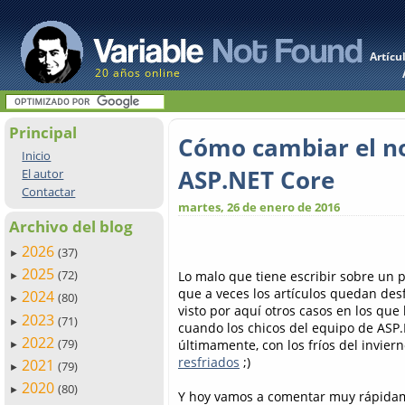
Artícu
20 años online
Principal
Cómo cambiar el n
Inicio
ASP.NET Core
El autor
Contactar
martes, 26 de enero de 2016
Archivo del blog
2026
(37)
►
2025
(72)
Lo malo que tiene escribir sobre un 
►
que a veces los artículos quedan d
2024
(80)
►
visto por aquí otros casos en los que
2023
(71)
►
cuando los chicos del equipo de AS
2022
(79)
últimamente, con los fríos del invier
►
resfriados
;)
2021
(79)
►
2020
(80)
►
Y hoy vamos a comentar muy rápidam