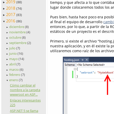
2019
(88)
tiempo, y que afecta a lo que cont
►
lugar donde colocaremos todos los ar
2018
(74)
►
2017
(83)
►
Pues bien, hasta hace poco era posibl
2016
(86)
al final el equipo de desarrollo
cambi
▼
entonces, por lo que, a partir de la 
diciembre
(8)
►
estáticos de un proyecto es el descri
noviembre
(4)
►
octubre
(8)
►
Primero, si existe el archivo "hosting.
septiembre
(2)
►
nuestra aplicación, y en él existe la
julio
(7)
►
utilizaremos como raíz de los archivos
junio
(16)
►
mayo
(14)
►
abril
(7)
►
marzo
(6)
►
febrero
(7)
►
enero
(7)
▼
Cómo cambiar el
nombre a la carpeta
wwwroot en ASP...
Enlaces interesantes
225
ASP.NET 5 se llama