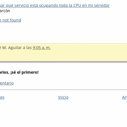
r qué servicio está ocupando toda la CPU en mi servidor
arcón
e not found
é M. Aguilar
a las
9:05 a. m.
ios, ¡sé el primero!
entario
tes
Inicio
Ar