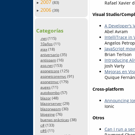
2007
(83)
Rafael Xavier 
►
2006
(39)
►
Visual Studio/Comp
A Developer’s 
Categorías
Abel Avram
IntelliTrace in
(115)
.net
Angelos Petrop
(11)
10años
JavaScript mov
(18)
ajax
Brian Terlson
(35)
aniversario
(16)
Introducing Ali
antispam
(153)
Josh Varty
asp.net
(125)
aspnetcore
Mejoras en Vis
(91)
aspnetcoremvc
Quique Ferná
(179)
aspnetmvc
(11)
auges
Cross-platform
(57)
autobombo
(48)
blazor
Announcing Ion
(29)
blazorserver
Ionic
(30)
blazorwasm
(76)
blogging
Otros
(38)
buenas prácticas
(133)
c#
Can I run a ser
(11)
c#6
Raymond Che