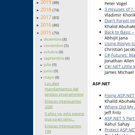
2019
(88)
Peter Vogel
►
2018
3 misuses of ?.
(74)
►
Vladimir Khori
2017
(83)
►
Don't Forget I
2016
(86)
Khalid Abuha
►
2015
Back to Basic –
(79)
▼
Abhijit Jana
diciembre
(8)
►
Using Roslyn to
noviembre
(5)
►
Christian Jaco
octubre
(8)
►
C# Futures: Ma
septiembre
(6)
►
Jonathan Allen
julio
(9)
►
C#/.NET Little
junio
(9)
James Michael
►
mayo
(8)
▼
Los diez
ASP.NET
mandamientos del
egoless programming
Fixing ASP.NET
Khalid Abuha
Enlaces interesantes
Where Did My 
¡200!
Jeff Fritz
9 años ya, esto parece
ASP.NET 5 Part
que va en serio…
Rahul Sahay
Enlaces interesantes
Protect ASP.NE
199