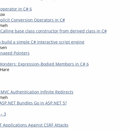
 operator in C# 6
kov
mplicit Conversion Operators in C#
kmeh
 Calling base class constructor from derived class in C#
 build a simple C# interactive script engine
bsen
naged Pointers
 Wonders: Expression-Bodied Members in C# 6
 Hare
 MVC Authentication Infinite Redirects
kmeh
ASP.NET Bundles Go in ASP.NET 5?
 – 3
T Applications Against CSRF Attacks