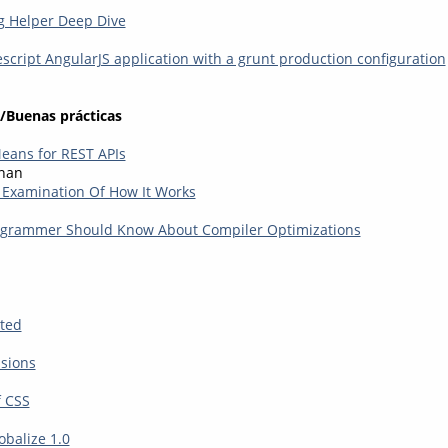
g Helper Deep Dive
script AngularJS application with a grunt production configuration
/Buenas prácticas
eans for REST APIs
nan
 Examination Of How It Works
ogrammer Should Know About Compiler Optimizations
ted
sions
f CSS
balize 1.0