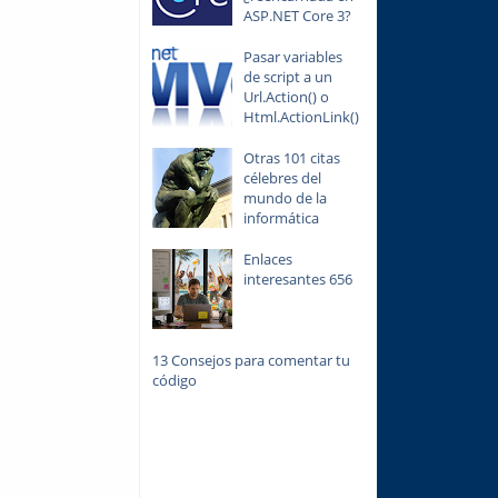
ASP.NET Core 3?
Pasar variables
de script a un
Url.Action() o
Html.ActionLink()
Otras 101 citas
célebres del
mundo de la
informática
Enlaces
interesantes 656
13 Consejos para comentar tu
código