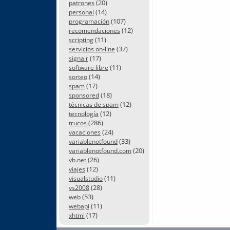
(20)
patrones
(14)
personal
(107)
programación
(12)
recomendaciones
(11)
scripting
(37)
servicios on-line
(17)
signalr
(11)
software libre
(14)
sorteo
(17)
spam
(18)
sponsored
(12)
técnicas de spam
(12)
tecnología
(286)
trucos
(24)
vacaciones
(33)
variablenotfound
(20)
variablenotfound.com
(26)
vb.net
(12)
viajes
(11)
visualstudio
(28)
vs2008
(53)
web
(11)
webapi
(17)
xhtml