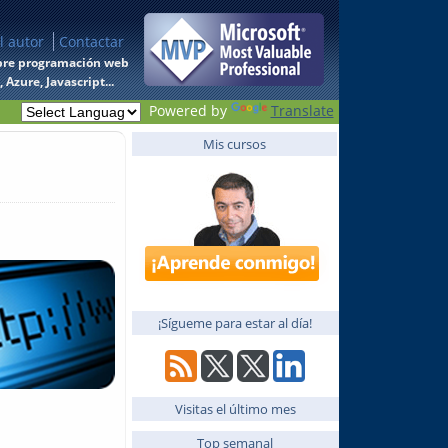
l autor
Contactar
 sobre programación web
Azure, Javascript...
Powered by
Translate
Mis cursos
¡Sígueme para estar al día!
Visitas el último mes
Top semanal