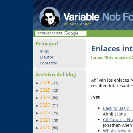
20 años online
Principal
Enlaces in
Inicio
El autor
lunes, 18 de mayo de 
Contactar
Archivo del blog
Ahí van los enlaces 
2026
(37)
►
resulten interesantes
2025
(72)
►
.Net
2024
(80)
►
2023
(71)
►
Back to Basic – 
2022
(79)
Abhijit Jana
►
2021
C# Futures: Nul
(79)
►
Jonathan Allen
2020
(80)
►
What's New in V