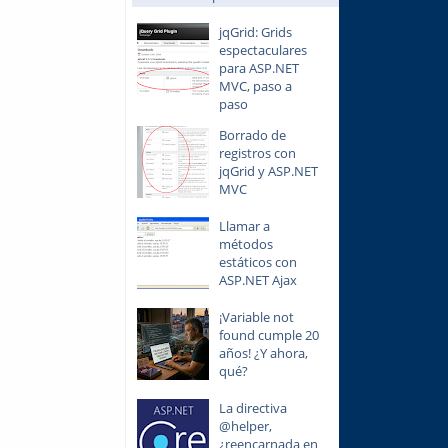
jqGrid: Grids
espectaculares
para ASP.NET
MVC, paso a
paso
Borrado de
registros con
jqGrid y ASP.NET
MVC
Llamar a
métodos
estáticos con
ASP.NET Ajax
¡Variable not
found cumple 20
años! ¿Y ahora,
qué?
La directiva
@helper,
¿reencarnada en