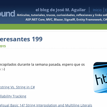
el blog de José M. Aguilar
Inicio
E
Artículos, tutoriales, trucos, curiosidades, reflexiones y links
ASP.NET Core, MVC, Blazor, SignalR, Entity Framework, C#, 
teresantes 199
2015
recopilados durante la semana pasada, espero que os
 :-)
string Vs. String in C#
lability Tracking
isual Basic 14? String Interpolation and Multiline Literals