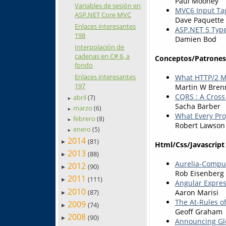
Paul Mooney
Variables de sesión en
MVC6 Input Ta
ASP.NET Core MVC
Dave Paquette
Enlaces interesantes
ASP.NET 5 Type
198
Damien Bod
Interpolación de
cadenas en C# 6, a
Conceptos/Patrones
fondo
Enlaces interesantes
What HTTP/2 M
197
Martin W Bren
CQRS : A Cross
abril
(7)
►
Sacha Barber
marzo
(6)
►
What Every Pr
febrero
(8)
►
Robert Lawson
enero
(5)
►
2014
(81)
►
Html/Css/Javascript
2013
(88)
►
Aurelia-Compu
2012
(90)
►
Rob Eisenberg
2011
(111)
►
Angular Expres
2010
(87)
Aaron Marisi
►
The At-Rules o
2009
(74)
►
Geoff Graham
2008
(90)
►
Announcing Glo