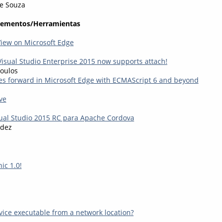
de Souza
lementos/Herramientas
View on Microsoft Edge
 Visual Studio Enterprise 2015 now supports attach!
oulos
es forward in Microsoft Edge with ECMAScript 6 and beyond
ve
ual Studio 2015 RC para Apache Cordova
ndez
ic 1.0!
vice executable from a network location?
n