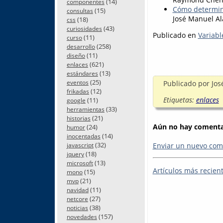
(14)
componentes
Cómo determina
(15)
consultas
José Manuel Al
(18)
css
(43)
curiosidades
Publicado en
Variabl
(11)
curso
(258)
desarrollo
(11)
diseño
(621)
enlaces
(13)
estándares
(25)
Publicado por
Jos
eventos
(12)
frikadas
Etiquetas:
enlaces
(11)
google
(33)
herramientas
(21)
historias
Aún no hay comentar
(24)
humor
(14)
inocentadas
(32)
Enviar un nuevo com
javascript
(18)
jquery
(13)
microsoft
Artículos más recien
(15)
mono
(21)
mvp
(11)
navidad
(27)
netcore
(38)
noticias
(157)
novedades