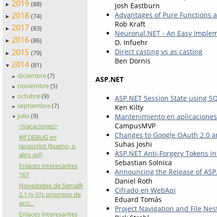
2019
(88)
Josh Eastburn
►
2018
Advantages of Pure Functions a
(74)
►
Rob Kraft
2017
(83)
►
Neuronal.NET - An Easy Implem
2016
(86)
D. Infuehr
►
2015
Direct casting vs as casting
(79)
►
Ben Dornis
2014
(81)
▼
diciembre
(7)
►
ASP.NET
noviembre
(5)
►
octubre
(9)
ASP.NET Session State using S
►
septiembre
(7)
Ken Kilty
►
julio
Mantenimiento en aplicacione
(9)
▼
CampusMVP
<Vacaciones>
Changes to Google OAuth 2.0 a
#if DEBUG en
Suhas Joshi
Javascript (bueno, o
ASP.NET Anti-Forgery Tokens in
algo así)
Sebastian Solnica
Enlaces interesantes
Announcing the Release of ASP
167
Daniel Roth
Novedades de SignalR
Cifrado en WebApi
2.1 (y III): progreso de
Eduard Tomás
acci...
Project Navigation and File Ne
Enlaces interesantes