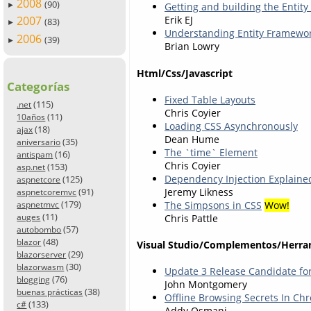
2008
(90)
Getting and building the Entity
►
Erik EJ
2007
(83)
►
Understanding Entity Framewor
2006
(39)
►
Brian Lowry
Html/Css/Javascript
Categorías
Fixed Table Layouts
(115)
.net
Chris Coyier
(11)
10años
Loading CSS Asynchronously
(18)
ajax
Dean Hume
(35)
aniversario
The `time` Element
(16)
antispam
Chris Coyier
(153)
asp.net
Dependency Injection Explained
(125)
aspnetcore
Jeremy Likness
(91)
aspnetcoremvc
(179)
The Simpsons in CSS
Wow!
aspnetmvc
(11)
Chris Pattle
auges
(57)
autobombo
(48)
blazor
Visual Studio/Complementos/Herra
(29)
blazorserver
(30)
blazorwasm
Update 3 Release Candidate for
(76)
blogging
John Montgomery
(38)
buenas prácticas
Offline Browsing Secrets In Ch
(133)
c#
Addy Osmani