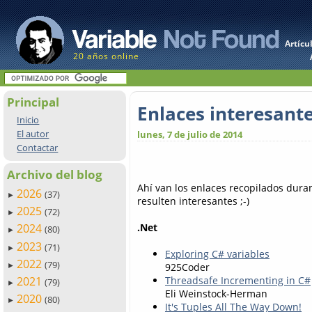
Artícu
20 años online
Principal
Enlaces interesant
Inicio
El autor
lunes, 7 de julio de 2014
Contactar
Archivo del blog
Ahí van los enlaces recopilados dur
2026
(37)
►
resulten interesantes ;-)
2025
(72)
►
.Net
2024
(80)
►
2023
(71)
►
Exploring C# variables
2022
(79)
925Coder
►
2021
Threadsafe Incrementing in C#
(79)
►
Eli Weinstock-Herman
2020
(80)
►
It's Tuples All The Way Down!