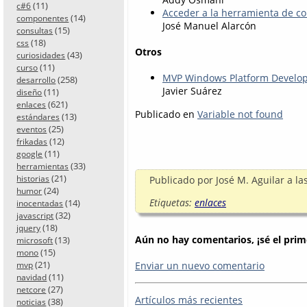
(11)
c#6
Acceder a la herramienta de co
(14)
componentes
José Manuel Alarcón
(15)
consultas
(18)
css
Otros
(43)
curiosidades
(11)
curso
MVP Windows Platform Develo
(258)
desarrollo
Javier Suárez
(11)
diseño
(621)
enlaces
Publicado en
Variable not found
(13)
estándares
(25)
eventos
(12)
frikadas
(11)
google
(33)
herramientas
(21)
historias
Publicado por
José M. Aguilar
a la
(24)
humor
Etiquetas:
enlaces
(14)
inocentadas
(32)
javascript
(18)
jquery
Aún no hay comentarios, ¡sé el prim
(13)
microsoft
(15)
mono
(21)
Enviar un nuevo comentario
mvp
(11)
navidad
(27)
netcore
Artículos más recientes
(38)
noticias