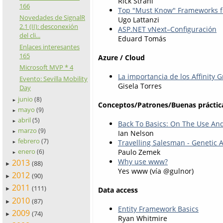
Rick Strahl
166
Top "Must Know" Frameworks f
Novedades de SignalR
Ugo Lattanzi
2.1 (II): desconexión
ASP.NET vNext–Configuración
del cli...
Eduard Tomás
Enlaces interesantes
165
Azure / Cloud
Microsoft MVP * 4
La importancia de los Affinity 
Evento: Sevilla Mobility
Gisela Torres
Day
junio
(8)
►
Conceptos/Patrones/Buenas práctic
mayo
(9)
►
abril
(5)
►
Back To Basics: On The Use A
marzo
(9)
Ian Nelson
►
febrero
(7)
Travelling Salesman - Genetic 
►
enero
Paulo Zemek
(6)
►
Why use www?
2013
(88)
►
Yes www (vía @gulnor)
2012
(90)
►
2011
(111)
Data access
►
2010
(87)
►
Entity Framework Basics
2009
(74)
►
Ryan Whitmire