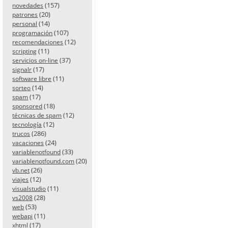
(157)
novedades
(20)
patrones
(14)
personal
(107)
programación
(12)
recomendaciones
(11)
scripting
(37)
servicios on-line
(17)
signalr
(11)
software libre
(14)
sorteo
(17)
spam
(18)
sponsored
(12)
técnicas de spam
(12)
tecnología
(286)
trucos
(24)
vacaciones
(33)
variablenotfound
(20)
variablenotfound.com
(26)
vb.net
(12)
viajes
(11)
visualstudio
(28)
vs2008
(53)
web
(11)
webapi
(17)
xhtml