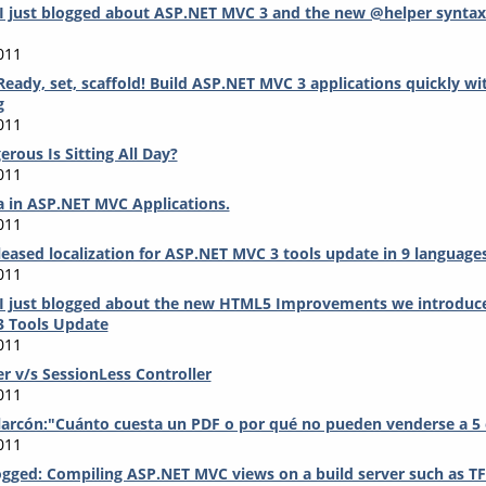
 I just blogged about ASP.NET MVC 3 and the new @helper syntax
011
Ready, set, scaffold! Build ASP.NET MVC 3 applications quickly wi
g
011
rous Is Sitting All Day?
011
a in ASP.NET MVC Applications.
011
leased localization for ASP.NET MVC 3 tools update in 9 language
011
: I just blogged about the new HTML5 Improvements we introduc
 Tools Update
011
r v/s SessionLess Controller
011
larcón:"Cuánto cuesta un PDF o por qué no pueden venderse a 5
011
ogged: Compiling ASP.NET MVC views on a build server such as T