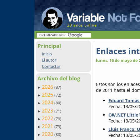
20 años online
Principal
Enlaces in
Inicio
El autor
lunes, 16 de mayo de 
Contactar
Archivo del blog
Estos son los enlace
2026
(37)
►
de 2011 hasta el dom
2025
(72)
►
Eduard Tomàs:
2024
(80)
►
Fecha: 13/05/2
2023
(71)
►
C#/.NET Littl
2022
(79)
►
Fecha: 13/05/2
2021
(79)
►
Lluis Franco:
2020
(80)
Fecha: 13/05/2
►