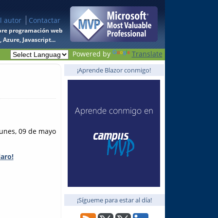
l autor
Contactar
 sobre programación web
Azure, Javascript...
Powered by
Translate
¡Aprende Blazor conmigo!
lunes, 09 de mayo
aro!
¡Sígueme para estar al día!