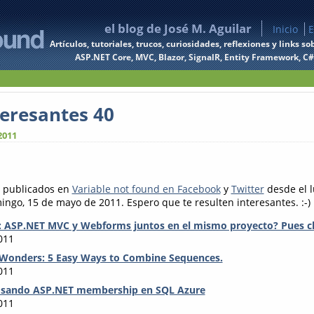
el blog de José M. Aguilar
Inicio
E
Artículos, tutoriales, trucos, curiosidades, reflexiones y links
ASP.NET Core, MVC, Blazor, SignalR, Entity Framework, C#, 
teresantes 40
2011
s publicados en
Variable not found en Facebook
y
Twitter
desde el 
ingo, 15 de mayo de 2011. Espero que te resulten interesantes. :-)
 ASP.NET MVC y Webforms juntos en el mismo proyecto? Pues cl
011
e Wonders: 5 Easy Ways to Combine Sequences.
011
 Usando ASP.NET membership en SQL Azure
011