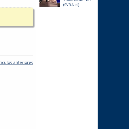
(SVB.Net)
tículos anteriores