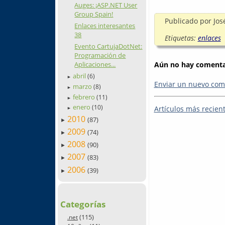
Auges: ¡ASP.NET User
Group Spain!
Publicado por
Jos
Enlaces interesantes
38
Etiquetas:
enlaces
Evento CartujaDotNet:
Programación de
Aplicaciones...
Aún no hay comentar
abril
(6)
►
Enviar un nuevo com
marzo
(8)
►
febrero
(11)
►
enero
(10)
Artículos más recien
►
2010
(87)
►
2009
(74)
►
2008
(90)
►
2007
(83)
►
2006
(39)
►
Categorías
(115)
.net