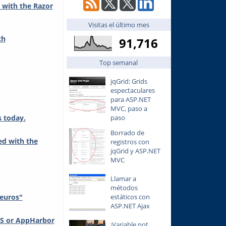
 with the Razor
Visitas el último mes
th
91,716
Top semanal
jqGrid: Grids
espectaculares
para ASP.NET
MVC, paso a
paso
s today.
Borrado de
ed with the
registros con
jqGrid y ASP.NET
MVC
Llamar a
métodos
estáticos con
 euros"
ASP.NET Ajax
FS or AppHarbor
¡Variable not