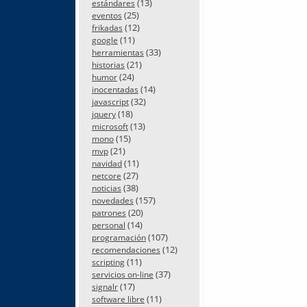
(13)
estándares
(25)
eventos
(12)
frikadas
(11)
google
(33)
herramientas
(21)
historias
(24)
humor
(14)
inocentadas
(32)
javascript
(18)
jquery
(13)
microsoft
(15)
mono
(21)
mvp
(11)
navidad
(27)
netcore
(38)
noticias
(157)
novedades
(20)
patrones
(14)
personal
(107)
programación
(12)
recomendaciones
(11)
scripting
(37)
servicios on-line
(17)
signalr
(11)
software libre