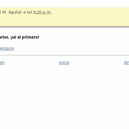
é M. Aguilar
a las
9:26 a. m.
ios, ¡sé el primero!
entario
tes
Inicio
Ar