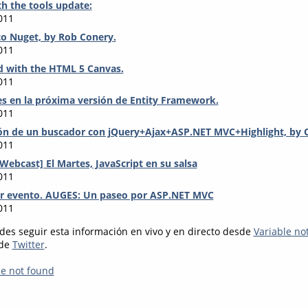
h the tools update:
011
to Nuget, by Rob Conery.
011
d with the HTML 5 Canvas.
011
es en la próxima versión de Entity Framework.
011
n de un buscador con jQuery+Ajax+ASP.NET MVC+Highlight, by O
011
Webcast] El Martes, JavaScript en su salsa
011
r evento. AUGES: Un paseo por ASP.NET MVC
011
des seguir esta información en vivo y en directo desde
Variable no
 de
Twitter
.
le not found