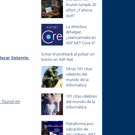
found cumple 20
años! ¿Y ahora,
qué?
La directiva
@helper,
¿reencarnada en
ASP.NET Core 3?
Evitar el postback al pulsar un
scar Sotorrio.
botón en ASP.Net
Otras 101 citas
célebres del
mundo de la
informática
101 citas célebres
t found en
del mundo de la
informática
Plataforma pro-
salvación de
Visual Basic .NET