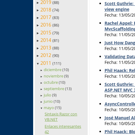
2019
(88)
Scott Guthrie:
►
2018
view engine
(74)
►
Fecha: 13/05/2
2017
(83)
►
Rachel Appel: 
2016
(86)
►
MvcScaffoldin
2015
(79)
►
Fecha: 11/05/2
2014
(81)
►
Just How Dange
2013
(88)
Fecha: 11/05/2
►
2012
(90)
Validating Dat
►
Fecha: 11/05/2
2011
(111)
▼
diciembre
Phil Haack: Re
(10)
►
noviembre
Fecha: 11/05/2
(9)
►
octubre
(10)
►
Scott Guthrie
septiembre
(13)
ASP.NET MVC 3
►
julio
(9)
Fecha: 10/05/2
►
junio
(10)
►
AsyncControlle
mayo
(15)
▼
Fecha: 10/05/2
Sintaxis Razor con
José Manuel A
VB.NET
Fecha: 10/05/2
Enlaces interesantes
Phil Haack: Bl
42