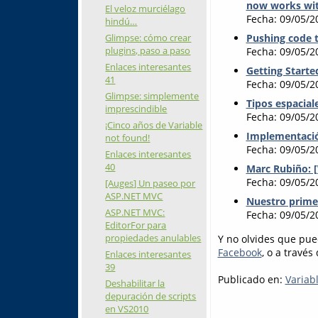
now works wit
El veloz murciélago
Fecha: 09/05/2
hindú…
Glimpse: cómo crear
Pushing code 
plugins, paso a paso
Fecha: 09/05/2
Enlaces interesantes
Getting Starte
41
Fecha: 09/05/2
Glimpse: simplemente
Tipos espacial
imprescindible
Fecha: 09/05/2
¡Cinco años de Variable
Implementació
not found!
Fecha: 09/05/2
Enlaces interesantes
40
Marc Rubiño: [
Fecha: 09/05/2
[Auges] Un paseo por
ASP.NET MVC
Nuestro prime
ASP.NET MVC:
Fecha: 09/05/2
EditorFor para
propiedades anulables
Y no olvides que pue
Facebook
, o a través
Enlaces interesantes
39
Publicado en:
Variab
Deshabilitar la
depuración de scripts
en VS2010