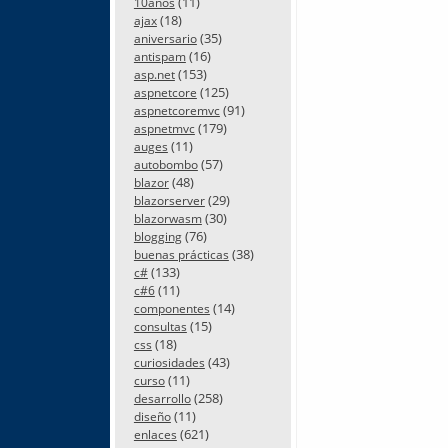
(11)
10años
(18)
ajax
(35)
aniversario
(16)
antispam
(153)
asp.net
(125)
aspnetcore
(91)
aspnetcoremvc
(179)
aspnetmvc
(11)
auges
(57)
autobombo
(48)
blazor
(29)
blazorserver
(30)
blazorwasm
(76)
blogging
(38)
buenas prácticas
(133)
c#
(11)
c#6
(14)
componentes
(15)
consultas
(18)
css
(43)
curiosidades
(11)
curso
(258)
desarrollo
(11)
diseño
(621)
enlaces