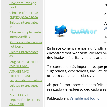
El veloz murciélago
N
hindú…
m
Glimpse: cómo crear
d
plugins, paso a paso
Enlaces interesantes
A
41
@
Glimpse: simplemente
imprescindible
T
a
¡Cinco años de Variable
not found!
En breve comenzaremos a difundir a t
Enlaces interesantes
encontraremos Webcasts, eventos pres
40
destinadas a facilitar y potenciar el
[Auges] Un paseo por
ASP.NET MVC
Y recuerda lo más importante: que
p
sugerencias, experiencias, inquietud
ASP.NET MVC:
un poco con el tema, claro ;-).
EditorFor para
propiedades anulables
Ah, por último aprovecho para felicit
Enlaces interesantes
realizado y el esfuerzo dedicado a es
39
Deshabilitar la
Publicado en:
Variable not found
.
depuración de scripts
en VS2010