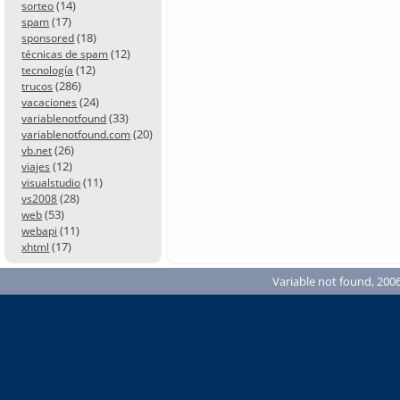
(14)
sorteo
(17)
spam
(18)
sponsored
(12)
técnicas de spam
(12)
tecnología
(286)
trucos
(24)
vacaciones
(33)
variablenotfound
(20)
variablenotfound.com
(26)
vb.net
(12)
viajes
(11)
visualstudio
(28)
vs2008
(53)
web
(11)
webapi
(17)
xhtml
Variable not found, 2006