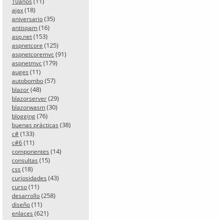
(11)
10años
(18)
ajax
(35)
aniversario
(16)
antispam
(153)
asp.net
(125)
aspnetcore
(91)
aspnetcoremvc
(179)
aspnetmvc
(11)
auges
(57)
autobombo
(48)
blazor
(29)
blazorserver
(30)
blazorwasm
(76)
blogging
(38)
buenas prácticas
(133)
c#
(11)
c#6
(14)
componentes
(15)
consultas
(18)
css
(43)
curiosidades
(11)
curso
(258)
desarrollo
(11)
diseño
(621)
enlaces