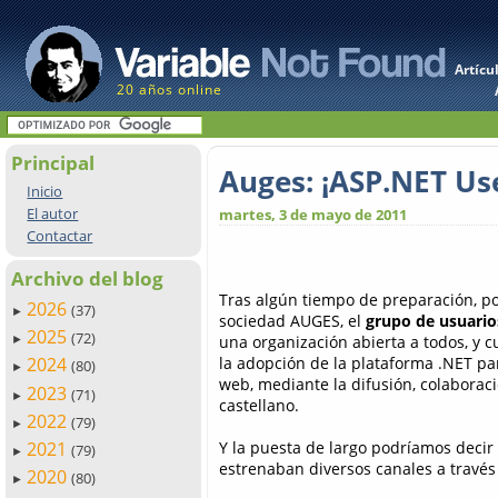
Artícu
20 años online
Principal
Auges: ¡ASP.NET Us
Inicio
El autor
martes, 3 de mayo de 2011
Contactar
Archivo del blog
Tras algún tiempo de preparación, po
2026
(37)
►
sociedad AUGES, el
grupo de usuario
2025
(72)
una organización abierta a todos, y cu
►
la adopción de la plataforma .NET pa
2024
(80)
►
web, mediante la difusión, colaborac
2023
(71)
►
castellano.
2022
(79)
►
Y la puesta de largo podríamos decir 
2021
(79)
►
estrenaban diversos canales a través 
2020
(80)
►