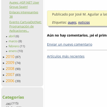
Auges: ¡ASP.NET User
Group Spain!
Enlaces interesantes
Publicado por
José M. Aguilar
a la
38
Evento CartujaDotNet:
Etiquetas:
auges
,
noticias
Programación de
Aplicaciones...
Aún no hay comentarios, ¡sé el prim
abril
(6)
►
marzo
(8)
►
Enviar un nuevo comentario
febrero
(11)
►
enero
(10)
►
Artículos más recientes
2010
(87)
►
2009
(74)
►
2008
(90)
►
2007
(83)
►
2006
(39)
►
Categorías
(115)
.net