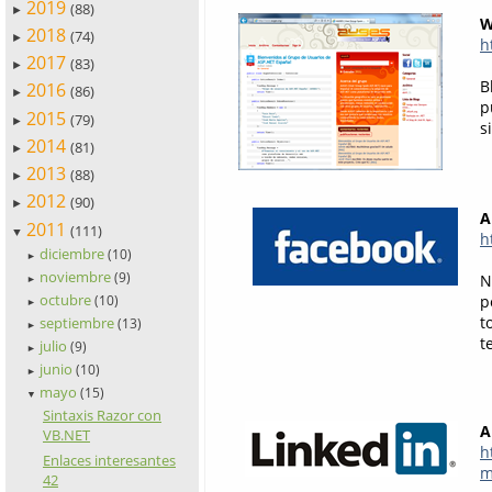
2019
(88)
►
W
2018
(74)
►
h
2017
(83)
►
B
2016
(86)
►
p
2015
(79)
►
s
2014
(81)
►
2013
(88)
►
2012
(90)
►
A
2011
(111)
▼
h
diciembre
(10)
►
noviembre
(9)
N
►
octubre
p
(10)
►
t
septiembre
(13)
►
t
julio
(9)
►
junio
(10)
►
mayo
(15)
▼
Sintaxis Razor con
A
VB.NET
h
Enlaces interesantes
m
42