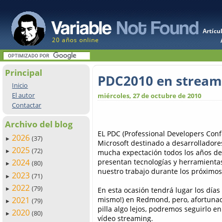
Artícu
20 años online
Principal
PDC2010 en stream
Inicio
El autor
miércoles, 27 de octubre de 2010
Contactar
Archivo del blog
EL PDC (Professional Developers Con
2026
(37)
►
Microsoft destinado a desarrolladore
2025
(72)
mucha expectación todos los años de
►
presentan tecnologías y herramient
2024
(80)
►
nuestro trabajo durante los próximo
2023
(71)
►
2022
(79)
En esta ocasión tendrá lugar los días 
►
mismo!) en Redmond, pero, afortuna
2021
(79)
►
pilla algo lejos, podremos seguirlo en 
2020
(80)
►
vídeo streaming.