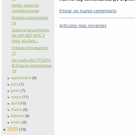
Jimdo: webs sin
Enviar un nuevo comentario
complicaciones
Enlaces interesantes
18
Artículos más recientes
Sobre el lanzamiento
de ASP.NET MVC 3
beta, NuPack...
Enlaces interesantes
17
De vuelta del TTT2010
& Enlaces interesantes
16
septiembre
(8)
►
julio
(7)
►
junio
(7)
►
mayo
(11)
►
abril
(10)
►
marzo
(8)
►
febrero
(8)
►
enero
(6)
►
2009
(74)
►