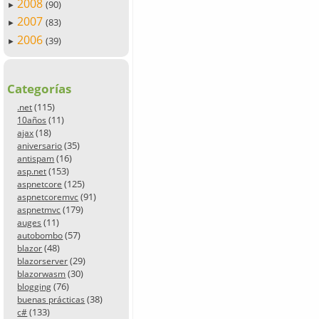
2008
(90)
►
2007
(83)
►
2006
(39)
►
Categorías
(115)
.net
(11)
10años
(18)
ajax
(35)
aniversario
(16)
antispam
(153)
asp.net
(125)
aspnetcore
(91)
aspnetcoremvc
(179)
aspnetmvc
(11)
auges
(57)
autobombo
(48)
blazor
(29)
blazorserver
(30)
blazorwasm
(76)
blogging
(38)
buenas prácticas
(133)
c#