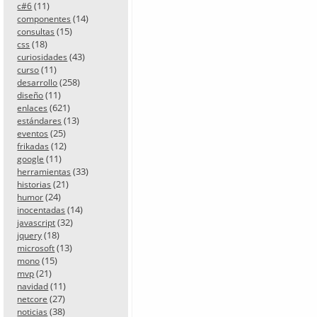
(11)
c#6
(14)
componentes
(15)
consultas
(18)
css
(43)
curiosidades
(11)
curso
(258)
desarrollo
(11)
diseño
(621)
enlaces
(13)
estándares
(25)
eventos
(12)
frikadas
(11)
google
(33)
herramientas
(21)
historias
(24)
humor
(14)
inocentadas
(32)
javascript
(18)
jquery
(13)
microsoft
(15)
mono
(21)
mvp
(11)
navidad
(27)
netcore
(38)
noticias