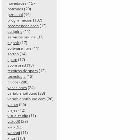
(157)
novedades
(20)
patrones
(14)
personal
(107)
programación
(12)
recomendaciones
(11)
scripting
(37)
servicios on-line
(17)
signalr
(11)
software libre
(14)
sorteo
(17)
spam
(18)
sponsored
(12)
técnicas de spam
(12)
tecnología
(286)
trucos
(24)
vacaciones
(33)
variablenotfound
(20)
variablenotfound.com
(26)
vb.net
(12)
viajes
(11)
visualstudio
(28)
vs2008
(53)
web
(11)
webapi
(17)
xhtml