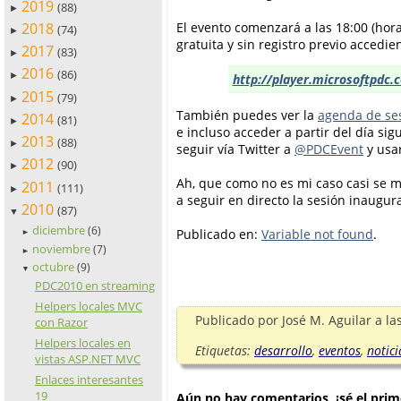
2019
(88)
►
2018
El evento comenzará a las 18:00 (hor
(74)
►
gratuita y sin registro previo accedie
2017
(83)
►
2016
(86)
►
http://player.microsoftpdc.
2015
(79)
►
También puedes ver la
agenda de se
2014
(81)
►
e incluso acceder a partir del día sig
2013
(88)
►
seguir vía Twitter a
@PDCEvent
y usa
2012
(90)
►
Ah, que como no es mi caso casi se me
2011
(111)
►
a seguir en directo la sesión inaugura
2010
(87)
▼
diciembre
(6)
Publicado en:
Variable not found
.
►
noviembre
(7)
►
octubre
(9)
▼
PDC2010 en streaming
Helpers locales MVC
Publicado por
José M. Aguilar
a la
con Razor
Helpers locales en
Etiquetas:
desarrollo
,
eventos
,
notici
vistas ASP.NET MVC
Enlaces interesantes
19
Aún no hay comentarios, ¡sé el prim