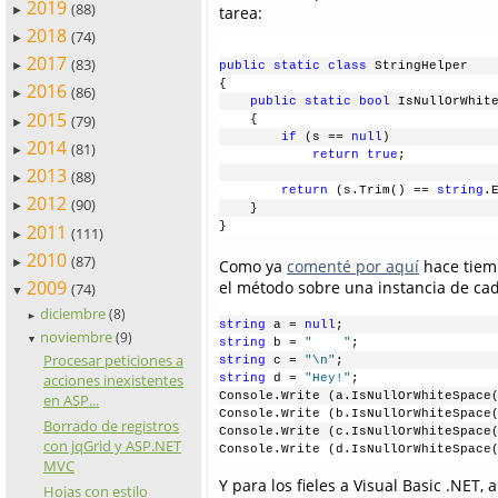
2019
(88)
tarea:
►
2018
(74)
►
2017
(83)
►
public
static
class
 StringHelper
{
2016
(86)
►
public
static
bool
 IsNullOrWhit
2015
(79)
    {
►
if
 (s == 
null
)
2014
(81)
►
return
true
;
2013
(88)
►
return
 (s.Trim() == 
string
.
2012
(90)
►
    }
}
2011
(111)
►
2010
(87)
►
Como ya
comenté por aquí
hace tiemp
2009
el método sobre una instancia de cad
(74)
▼
diciembre
(8)
►
string
 a = 
null
;
noviembre
(9)
▼
string
 b = 
"    "
;
Procesar peticiones a
string
 c = 
"\n"
;
acciones inexistentes
string
 d = 
"Hey!"
;
Console.Write (a.IsNullOrWhiteSpace
en ASP...
Console.Write (b.IsNullOrWhiteSpace
Borrado de registros
Console.Write (c.IsNullOrWhiteSpace
con jqGrid y ASP.NET
Console.Write (d.IsNullOrWhiteSpace
MVC
Y para los fieles a Visual Basic .NET, 
Hojas con estilo