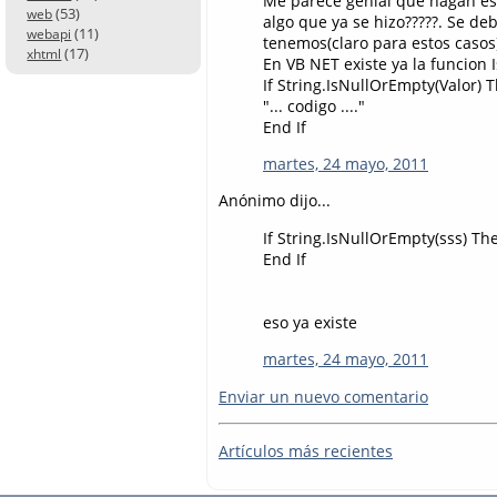
Me parece genial que hagan est
(53)
web
algo que ya se hizo?????. Se d
(11)
webapi
tenemos(claro para estos casos
(17)
xhtml
En VB NET existe ya la funcion 
If String.IsNullOrEmpty(Valor) 
"... codigo ...."
End If
martes, 24 mayo, 2011
Anónimo dijo...
If String.IsNullOrEmpty(sss) Th
End If
eso ya existe
martes, 24 mayo, 2011
Enviar un nuevo comentario
Artículos más recientes