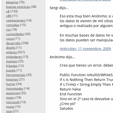
(76)
blogging
(38)
buenas prácticas
Sergi dijo...
(133)
c#
(11)
Eso esta muy bien Anónimo, si 
c#6
(14)
componentes
los datos te vienen de mil sitio
(15)
consultas
antiguo o realizado por alguien
(18)
css
(43)
curiosidades
En muchas bases de datos he vis
(11)
curso
los datos pueden ser manipulad
(258)
desarrollo
(11)
diseño
miércoles, 11 noviembre, 2009
(621)
enlaces
(13)
Anónimo dijo...
estándares
(25)
eventos
Creo que tienes un error, deber
(12)
frikadas
(11)
google
(33)
Public Function IsNullOrWhiteS
herramientas
(21)
If s Is Nothing Then Return Tru
historias
(24)
humor
If s.Trim() = String.Empty Then
(14)
inocentadas
Return False
(32)
javascript
End Function
(18)
jquery
Sino en el 2º caso te devuelve u
(13)
microsoft
¿Creo yo?
(15)
mono
Saludos
(21)
mvp