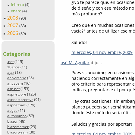
¿No te parece que, en ocasiones
febrero
(4)
►
de diseño y con ese método no
enero
(4)
►
más profundo?
2008
(90)
►
2007
Creo que en muchas ocasiones 
(83)
►
vacía?" antes de utilizar ese m
2006
(39)
►
Saludos.
miércoles, 04 noviembre, 2009
Categorías
(115)
.net
josé M. Aguilar
dijo...
(11)
10años
(18)
Pues sí, anónimo, en ocasiones
ajax
(35)
haciendo correctamente en alg
aniversario
(16)
antispam
otro criterio para representar 
(153)
asp.net
indicas, preguntarse el por qué
(125)
aspnetcore
(91)
aspnetcoremvc
Hay otras ocasiones, sin embarg
(179)
aspnetmvc
blanco pueden ser semánticamen
(11)
auges
donde éste método sería útil.
(57)
autobombo
(48)
blazor
Saludos y gracias por aportar!
(29)
blazorserver
(30)
blazorwasm
miércoles, 04 noviembre, 2009