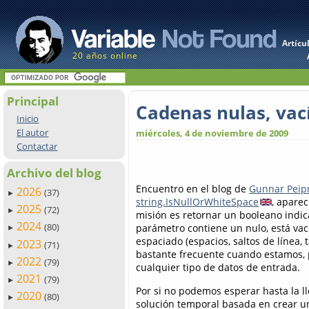
Artícu
20 años online
Principal
Cadenas nulas, vac
Inicio
El autor
miércoles, 4 de noviembre de 2009
Contactar
Archivo del blog
Encuentro en el blog de
Gunnar Pei
2026
(37)
►
string.IsNullOrWhiteSpace
, apare
2025
(72)
►
misión es retornar un booleano indi
2024
(80)
parámetro contiene un nulo, está vac
►
espaciado (espacios, saltos de línea, 
2023
(71)
►
bastante frecuente cuando estamos, 
2022
(79)
►
cualquier tipo de datos de entrada.
2021
(79)
►
Por si no podemos esperar hasta la 
2020
(80)
►
solución temporal basada en crear 