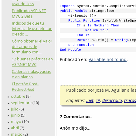
usando .less
Imports
 System.Runtime.CompilerServ
Publicado ASP.NET
Public
Module
 StringHelper
MVC 2 Beta
    <Extension()> _
Public
Function
 IsNullOrWhiteSp
Indicios de que tu
If
 s 
Is
Nothing
Then
interfaz de usuario fue
Return
True
creado ...
End
If
Cómo obtener el valor
Return
 s.Trim() = 
String
.Em
End
Function
de campos de
End
Module
formulario con ...
12 buenas prácticas en
Publicado en:
Variable not found
.
ASP.NET MVC
Cadenas nulas, vacías
o en blanco
El patrón Post-
Redirect-Get
Publicado por
José M. Aguilar
a la
octubre
(9)
►
Etiquetas:
.net
,
c#
,
desarrollo
,
trucos
septiembre
(10)
►
julio
(6)
►
junio
(5)
7 Comentarios:
►
mayo
(10)
►
abril
Anónimo dijo...
(7)
►
marzo
(2)
►