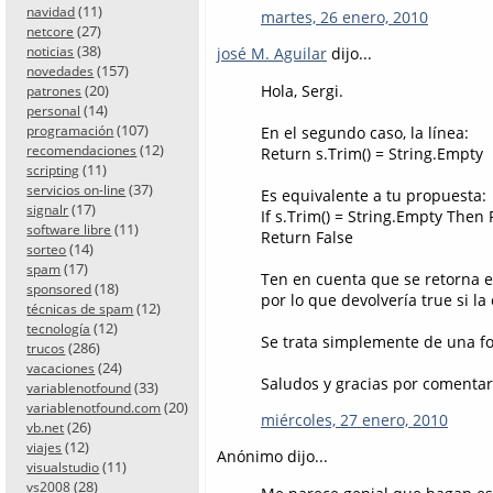
(11)
navidad
martes, 26 enero, 2010
(27)
netcore
(38)
noticias
josé M. Aguilar
dijo...
(157)
novedades
Hola, Sergi.
(20)
patrones
(14)
personal
(107)
En el segundo caso, la línea:
programación
(12)
recomendaciones
Return s.Trim() = String.Empty
(11)
scripting
(37)
servicios on-line
Es equivalente a tu propuesta:
(17)
signalr
If s.Trim() = String.Empty Then
(11)
software libre
Return False
(14)
sorteo
(17)
spam
Ten en cuenta que se retorna e
(18)
sponsored
por lo que devolvería true si la
(12)
técnicas de spam
(12)
tecnología
Se trata simplemente de una fo
(286)
trucos
(24)
vacaciones
Saludos y gracias por comentar
(33)
variablenotfound
(20)
variablenotfound.com
miércoles, 27 enero, 2010
(26)
vb.net
(12)
viajes
Anónimo dijo...
(11)
visualstudio
(28)
vs2008