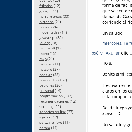
(25)
eventos
forma de facil
(12)
frikadas
que ya son de 
(11)
google
(33)
demás de Googl
herramientas
(21)
corriendo el ri
historias
(24)
humor
(14)
inocentadas
Un saludo.
(32)
javascript
(18)
miércoles, 18 f
jquery
(13)
microsoft
josé M. Aguilar
dijo...
(15)
mono
(21)
mvp
Hola.
(11)
navidad
(27)
netcore
Bonito símil con
(38)
noticias
(157)
novedades
Efectivamente,
(20)
patrones
(14)
claros en los q
personal
(107)
esta compañía (
programación
(12)
recomendaciones
(11)
scripting
Desde luego yo
(37)
servicios on-line
acaso :-D
(17)
signalr
(11)
software libre
Un saludo y gr
(14)
sorteo