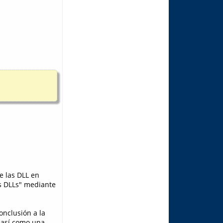
e las DLL en
as DLLs" mediante
onclusión a la
 así como una