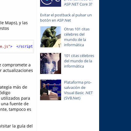
ASP.NET Core 3?
Evitar el postback al pulsar un
botón en ASP.Net
le Maps), y las
estos
Otras 101 citas
célebres del
mundo de la
informática
pe.js"
>
</
script
>
101 citas célebres
del mundo de la
se compromete a
informática
r actualizaciones
Plataforma pro-
rategia más de
salvación de
código
Visual Basic .NET
(SVB.Net)
 utilizados para
r una fuente de
ente, tampoco es
sitar la guía del