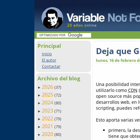
20 años online
Principal
Deja que Go
Inicio
El autor
lunes, 16 de febrero d
Contactar
Archivo del blog
Una posibilidad inte
2026
(37)
►
utilizarlo como
CDN
(
2025
(72)
open source más popu
►
desarrollos web, en l
2024
(80)
►
scripting, puedes re
2023
(71)
►
2022
(79)
Esto aporta varias v
►
2021
(79)
►
primero, la des
2020
(80)
►
tiene que obten