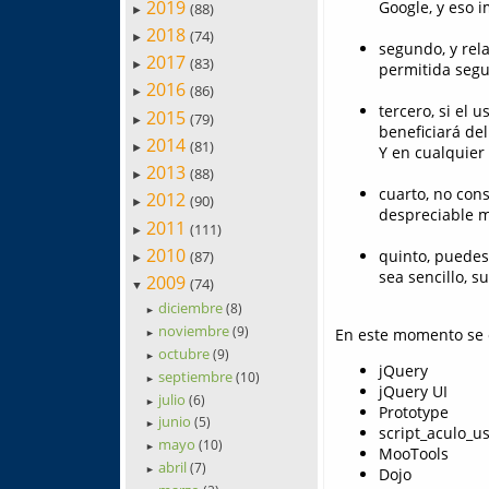
2019
Google, y eso i
(88)
►
2018
(74)
►
segundo, y rela
2017
(83)
►
permitida segu
2016
(86)
►
tercero, si el 
2015
(79)
►
beneficiará de
2014
(81)
►
Y en cualquier
2013
(88)
►
cuarto, no con
2012
(90)
►
despreciable me
2011
(111)
►
2010
quinto, puedes 
(87)
►
sea sencillo, s
2009
(74)
▼
diciembre
(8)
►
noviembre
(9)
En este momento se c
►
octubre
(9)
►
jQuery
septiembre
(10)
►
jQuery UI
julio
(6)
►
Prototype
junio
(5)
►
script_aculo_u
mayo
(10)
►
MooTools
abril
(7)
Dojo
►