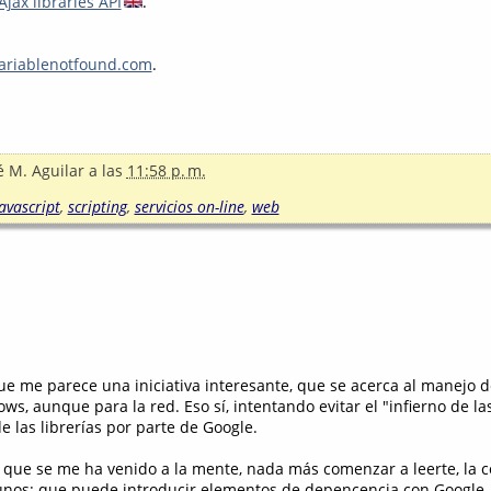
Ajax libraries API
.
riablenotfound.com
.
é M. Aguilar
a las
11:58 p. m.
avascript
,
scripting
,
servicios on-line
,
web
ue me parece una iniciativa interesante, que se acerca al manejo d
s, aunque para la red. Eso sí, intentando evitar el "infierno de l
e las librerías por parte de Google.
 que se me ha venido a la mente, nada más comenzar a leerte, la c
unos: que puede introducir elementos de depencencia con Google,