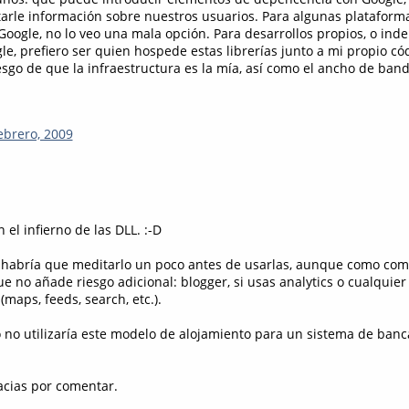
itarle información sobre nuestros usuarios. Para algunas plataform
Google, no lo veo una mala opción. Para desarrollos propios, o ind
e, prefiero ser quien hospede estas librerías junto a mi propio có
esgo de que la infraestructura es la mía, así como el ancho de ban
ebrero, 2009
 el infierno de las DLL. :-D
 habría que meditarlo un poco antes de usarlas, aunque como com
ue no añade riesgo adicional: blogger, si usas analytics o cualquier
maps, feeds, search, etc.).
 no utilizaría este modelo de alojamiento para un sistema de banca
acias por comentar.