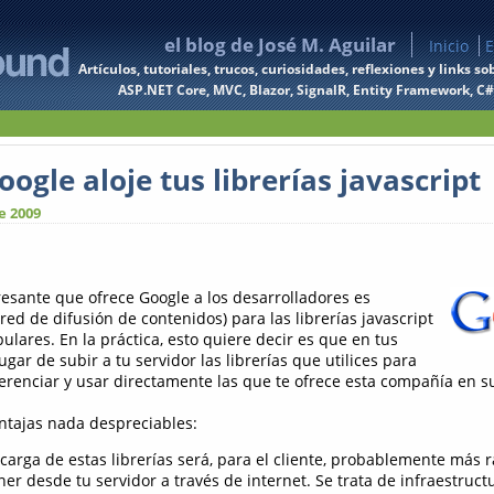
el blog de José M. Aguilar
Inicio
E
Artículos, tutoriales, trucos, curiosidades, reflexiones y links
ASP.NET Core, MVC, Blazor, SignalR, Entity Framework, C#, 
ogle aloje tus librerías javascript
e 2009
resante que ofrece Google a los desarrolladores es
red de difusión de contenidos) para las librerías javascript
lares. En la práctica, esto quiere decir es que en tus
ugar de subir a tu servidor las librerías que utilices para
ferenciar y usar directamente las que te ofrece esta compañía en s
entajas nada despreciables:
carga de estas librerías será, para el cliente, probablemente más r
er desde tu servidor a través de internet. Se trata de infraestruct