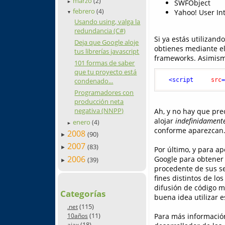
marzo
(2)
SWFObject
►
febrero
(4)
Yahoo! User Int
▼
Usando using, valga la
redundancia (C#)
Si ya estás utilizand
Deja que Google aloje
obtienes mediante el
tus librerías javascript
frameworks. Asimismo
101 formas de saber
que tu proyecto está
<
script
src
condenado...
Programadores con
producción neta
negativa (NNPP)
Ah, y no hay que pre
alojar
indefinidament
enero
(4)
►
conforme aparezcan
2008
(90)
►
2007
(83)
►
Por último, y para a
2006
Google para obtener 
(39)
►
procedente de sus ser
fines distintos de l
difusión de código m
Categorías
buena idea utilizar e
(115)
.net
(11)
Para más información 
10años
(18)
ajax