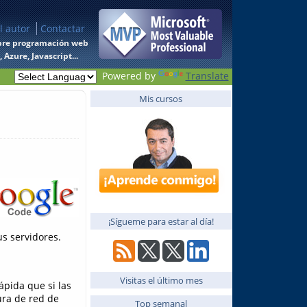
l autor
Contactar
 sobre programación web
Azure, Javascript...
Powered by
Translate
Mis cursos
¡Sígueme para estar al día!
us servidores.
Visitas el último mes
ápida que si las
ura de red de
Top semanal