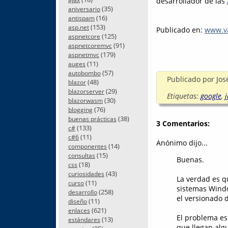
desarrollador de las
(35)
aniversario
(16)
antispam
(153)
asp.net
Publicado en:
www.va
(125)
aspnetcore
(91)
aspnetcoremvc
(179)
aspnetmvc
(11)
auges
(57)
autobombo
Publicado por
Jos
(48)
blazor
(29)
blazorserver
Etiquetas:
google
,
j
(30)
blazorwasm
(76)
blogging
(38)
buenas prácticas
3 Comentarios:
(133)
c#
(11)
c#6
Anónimo dijo...
(14)
componentes
(15)
consultas
Buenas.
(18)
css
(43)
curiosidades
La verdad es q
(11)
curso
sistemas Window
(258)
desarrollo
el versionado d
(11)
diseño
(621)
enlaces
El problema es
(13)
estándares
que llegan alg