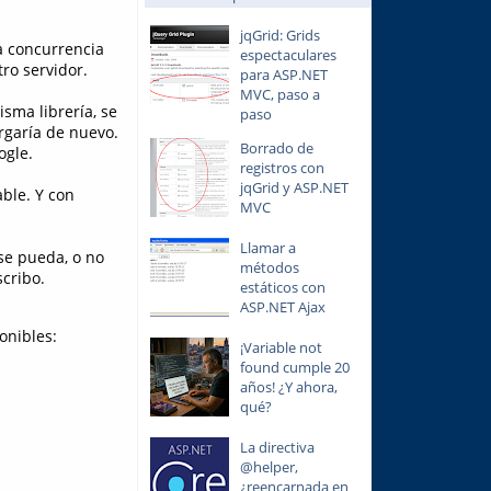
jqGrid: Grids
la concurrencia
espectaculares
ro servidor.
para ASP.NET
MVC, paso a
isma librería, se
paso
rgaría de nuevo.
Borrado de
ogle.
registros con
jqGrid y ASP.NET
ble. Y con
MVC
Llamar a
 se pueda, o no
métodos
cribo.
estáticos con
ASP.NET Ajax
onibles:
¡Variable not
found cumple 20
años! ¿Y ahora,
qué?
La directiva
@helper,
¿reencarnada en