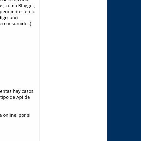
as, como Blogger,
ependientes en lo
digo, aun
da consumido :)
entas hay casos
 tipo de Api de
 online, por si