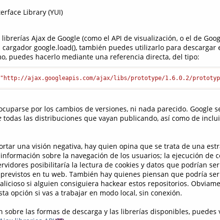
erface Library (YUI)
o librerías Ajax de Google (como el API de visualización, o el de Goog
 cargador google.load(), también puedes utilizarlo para descargar 
, puedes hacerlo mediante una referencia directa, del tipo:
=
"http://ajax.googleapis.com/ajax/libs/prototype/1.6.0.2/prototy
ocuparse por los cambios de versiones, ni nada parecido. Google 
e
todas las distribuciones que vayan publicando, así como de inclui
.
portar una visión negativa, hay quien opina que se trata de una est
información sobre la navegación de los usuarios; la ejecución de 
vidores posibilitaría la lectura de cookies y datos que podrían ser
os previstos en tu web. También hay quienes piensan que podría se
alicioso si alguien consiguiera hackear estos repositorios. Obviam
sta opción si vas a trabajar en modo local, sin conexión.
sobre las formas de descarga y las librerías disponibles, puedes vi