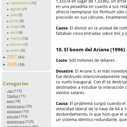
1,33374 en lugar de 1,33382, un error
septiembre
(10)
►
en una pesadilla en cuanto a sus rela
agosto
(1)
►
ofreció reemplazar los Pentium sólo 
julio
(5)
►
precisión en sus cálculos. Finalmente,
junio
(8)
►
mayo
(9)
Causa
: El divisor en la unidad de co
►
abril
(9)
faltaban cinco entradas sobre mil, y 
►
marzo
(10)
►
febrero
(7)
►
10. El boom del Ariane (1996)
enero
(6)
►
2007
(83)
►
Coste
: 500 millones de dólares.
2006
(39)
►
Desastre
: El Ariane 5, el más novedo
fue destruido intencionadamente se
su vuelo inaugural. Con él se destruyó
Categorías
destinados a estudiar la interacción 
(115)
.net
vientos solares.
(11)
10años
(18)
ajax
Causa
: El problema surgió cuando el 
(35)
aniversario
velocidad lateral de la nave de 64 a 
(16)
antispam
desbordamiento, lo que hizo que el s
(153)
asp.net
un sistema idéntico redundante, que t
(125)
aspnetcore
(91)
aspnetcoremvc