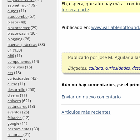
Eh, espera, que aún hay más... cont
(179)
aspnetmvc
tercera parte
.
(11)
auges
(57)
autobombo
(48)
blazor
Publicado en:
www.variablenotfound
(29)
blazorserver
(30)
blazorwasm
(76)
blogging
(38)
buenas prácticas
(133)
c#
(11)
c#6
Publicado por
José M. Aguilar
a la
(14)
componentes
(15)
consultas
Etiquetas:
calidad
,
curiosidades
,
des
(18)
css
(43)
curiosidades
(11)
curso
Aún no hay comentarios, ¡sé el prim
(258)
desarrollo
(11)
diseño
Enviar un nuevo comentario
(621)
enlaces
(13)
estándares
(25)
Artículos más recientes
eventos
(12)
frikadas
(11)
google
(33)
herramientas
(21)
historias
(24)