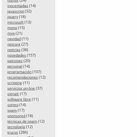
humor
(14)
inocentadas
(32)
javascript
(18)
jquery
(13)
microsoft
(15)
mono
(21)
mvp
(11)
navidad
(27)
netcore
(38)
noticias
(157)
novedades
(20)
patrones
(14)
personal
(107)
programación
(12)
recomendaciones
(11)
scripting
(37)
servicios on-line
(17)
signalr
(11)
software libre
(14)
sorteo
(17)
spam
(18)
sponsored
(12)
técnicas de spam
(12)
tecnología
(286)
trucos