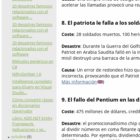
acelerar las llamadas provocó una rea
20 desastres famosos
relacionados con el
software ...
8. El patriota le falla a los so
20 desastres famosos
relacionados con el
Coste
: 28 soldados muertos, 100 heri
software ...
20 desastres famosos
Desastre
: Durante la Guerra del Golf
relacionados con el
Patriot en Arabia Saudita falló en la 
software
misil destruyó una barraca de la ar
Métodos genéricos en
C#
Causa
: Un error de redondeo hizo qu
NiftyDotNet 1.0
incorrecta, provocando que el Patriot 
Intellisense completo
Más información
)
para jQuery en Visual
Studio...
9. El fallo del Pentium en las 
Cómo convertir clases
en diccionarios
clave/valor
Coste
: 475 millones de dólares, credi
Libro: ADO.NET Entity
Desastre
: el promocionadísimo chip d
Framework.
al dividir números en coma flotante
Aplicaciones y se...
determinado. Por ejemplo, dividiend
octubre
(8)
►