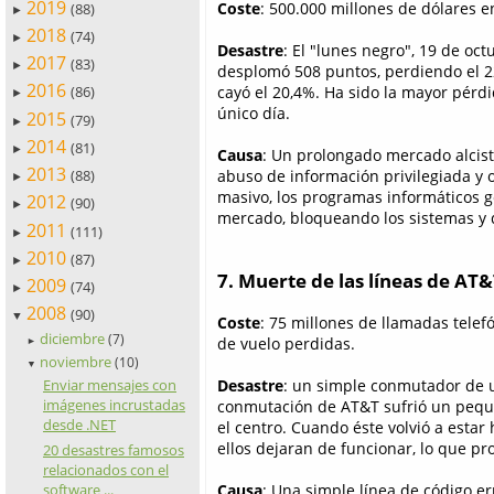
2019
Coste
: 500.000 millones de dólares e
(88)
►
2018
(74)
►
Desastre
: El "lunes negro", 19 de oc
2017
(83)
►
desplomó 508 puntos, perdiendo el 22
2016
cayó el 20,4%. Ha sido la mayor pérd
(86)
►
único día.
2015
(79)
►
2014
(81)
►
Causa
: Un prolongado mercado alcist
2013
(88)
abuso de información privilegiada y
►
masivo, los programas informáticos g
2012
(90)
►
mercado, bloqueando los sistemas y d
2011
(111)
►
2010
(87)
►
7. Muerte de las líneas de AT&
2009
(74)
►
2008
(90)
▼
Coste
: 75 millones de llamadas telef
diciembre
(7)
de vuelo perdidas.
►
noviembre
(10)
▼
Desastre
: un simple conmutador de u
Enviar mensajes con
imágenes incrustadas
conmutación de AT&T sufrió un pequ
desde .NET
el centro. Cuando éste volvió a estar
ellos dejaran de funcionar, lo que pr
20 desastres famosos
relacionados con el
Causa
: Una simple línea de código e
software ...