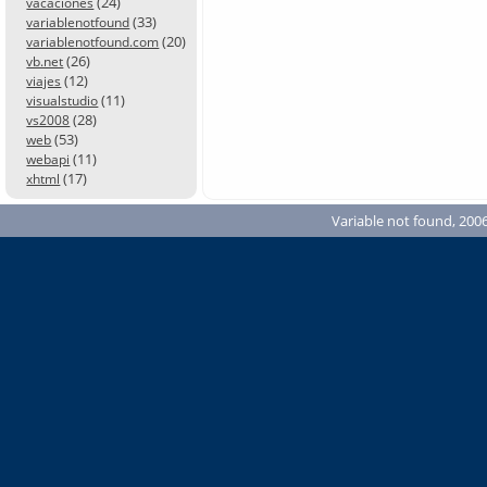
(24)
vacaciones
(33)
variablenotfound
(20)
variablenotfound.com
(26)
vb.net
(12)
viajes
(11)
visualstudio
(28)
vs2008
(53)
web
(11)
webapi
(17)
xhtml
Variable not found, 2006