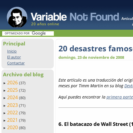
Artícu
20 años online
Principal
20 desastres famoso
Inicio
El autor
domingo, 23 de noviembre de 2008
Contactar
Archivo del blog
Este artículo es una traducción del origi
2026
(37)
►
meses por Timm Martin en su blog
Devt
2025
(72)
►
Aquí puedes encontrar la
primera parte
2024
(80)
►
2023
(71)
►
2022
(79)
►
2021
(79)
►
6. El batacazo de Wall Street (
2020
(80)
►