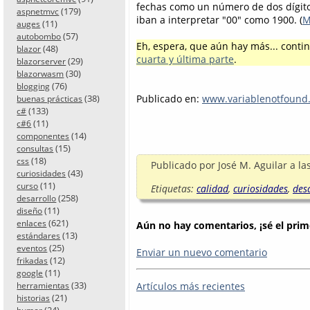
fechas como un número de dos dígitos,
(179)
aspnetmvc
iban a interpretar "00" como 1900. (
M
(11)
auges
(57)
autobombo
Eh, espera, que aún hay más... cont
(48)
blazor
cuarta y última parte
.
(29)
blazorserver
(30)
blazorwasm
(76)
blogging
(38)
Publicado en:
www.variablenotfound
buenas prácticas
(133)
c#
(11)
c#6
(14)
componentes
(15)
consultas
(18)
css
Publicado por
José M. Aguilar
a la
(43)
curiosidades
(11)
curso
Etiquetas:
calidad
,
curiosidades
,
des
(258)
desarrollo
(11)
diseño
(621)
enlaces
Aún no hay comentarios, ¡sé el prim
(13)
estándares
(25)
eventos
Enviar un nuevo comentario
(12)
frikadas
(11)
google
(33)
Artículos más recientes
herramientas
(21)
historias
(24)