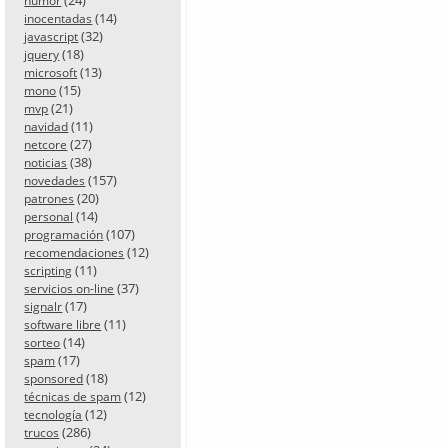
humor
(14)
inocentadas
(32)
javascript
(18)
jquery
(13)
microsoft
(15)
mono
(21)
mvp
(11)
navidad
(27)
netcore
(38)
noticias
(157)
novedades
(20)
patrones
(14)
personal
(107)
programación
(12)
recomendaciones
(11)
scripting
(37)
servicios on-line
(17)
signalr
(11)
software libre
(14)
sorteo
(17)
spam
(18)
sponsored
(12)
técnicas de spam
(12)
tecnología
(286)
trucos