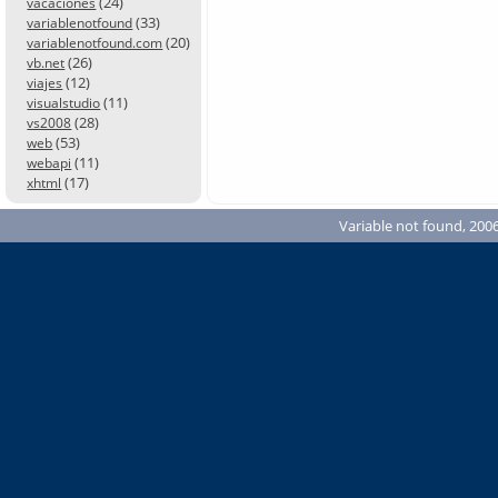
(24)
vacaciones
(33)
variablenotfound
(20)
variablenotfound.com
(26)
vb.net
(12)
viajes
(11)
visualstudio
(28)
vs2008
(53)
web
(11)
webapi
(17)
xhtml
Variable not found, 2006