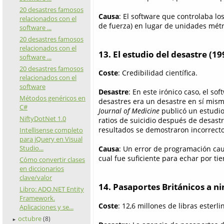
20 desastres famosos
Causa
: El software que controlaba l
relacionados con el
de fuerza) en lugar de unidades métr
software ...
20 desastres famosos
relacionados con el
13. El estudio del desastre (19
software ...
20 desastres famosos
Coste
: Credibilidad científica.
relacionados con el
software
Desastre
: En este irónico caso, el so
Métodos genéricos en
desastres era un desastre en sí mism
C#
Journal of Medicine
publicó un estudio
NiftyDotNet 1.0
ratios de suicidio después de desastr
resultados se demostraron incorrecto
Intellisense completo
para jQuery en Visual
Studio...
Causa
: Un error de programación cau
cual fue suficiente para echar por tier
Cómo convertir clases
en diccionarios
clave/valor
14. Pasaportes Británicos a n
Libro: ADO.NET Entity
Framework.
Coste
: 12,6 millones de libras esterl
Aplicaciones y se...
octubre
(8)
►