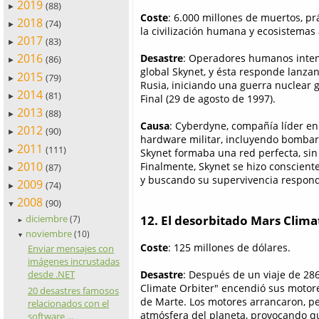
2019
(88)
►
Coste
: 6.000 millones de muertos, pr
2018
(74)
►
la civilización humana y ecosistemas a
2017
(83)
►
2016
Desastre
: Operadores humanos inten
(86)
►
global Skynet, y ésta responde lanza
2015
(79)
►
Rusia, iniciando una guerra nuclear g
2014
(81)
►
Final (29 de agosto de 1997).
2013
(88)
►
Causa
: Cyberdyne, compañía líder en
2012
(90)
►
hardware militar, incluyendo bomba
2011
(111)
►
Skynet formaba una red perfecta, sin 
2010
Finalmente, Skynet se hizo conscien
(87)
►
y buscando su supervivencia respondi
2009
(74)
►
2008
(90)
▼
12. El desorbitado Mars Clima
diciembre
(7)
►
noviembre
(10)
▼
Coste
: 125 millones de dólares.
Enviar mensajes con
imágenes incrustadas
Desastre
: Después de un viaje de 286
desde .NET
Climate Orbiter" encendió sus motor
20 desastres famosos
de Marte. Los motores arrancaron, pe
relacionados con el
atmósfera del planeta, provocando que
software ...