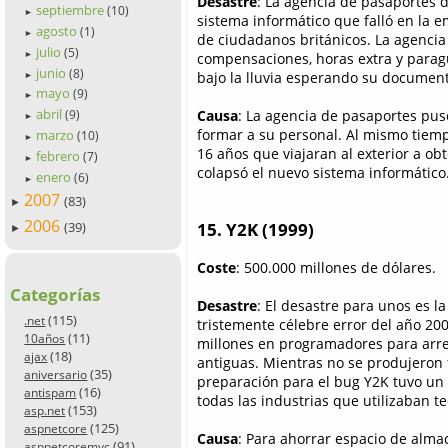
Desastre
: La agencia de pasaportes 
septiembre
(10)
►
sistema informático que falló en la 
agosto
(1)
►
de ciudadanos británicos. La agencia
julio
(5)
►
compensaciones, horas extra y paragu
junio
(8)
bajo la lluvia esperando su documen
►
mayo
(9)
►
abril
Causa
: La agencia de pasaportes pu
(9)
►
formar a su personal. Al mismo tiem
marzo
(10)
►
16 años que viajaran al exterior a o
febrero
(7)
►
colapsó el nuevo sistema informático.
enero
(6)
►
2007
(83)
►
2006
(39)
15. Y2K (1999)
►
Coste
: 500.000 millones de dólares.
Categorías
Desastre
: El desastre para unos es l
(115)
.net
tristemente célebre error del año 20
(11)
10años
millones en programadores para arre
(18)
ajax
antiguas. Mientras no se produjeron fa
(35)
aniversario
preparación para el bug Y2K tuvo un
(16)
antispam
todas las industrias que utilizaban t
(153)
asp.net
(125)
aspnetcore
Causa
: Para ahorrar espacio de alma
(91)
aspnetcoremvc