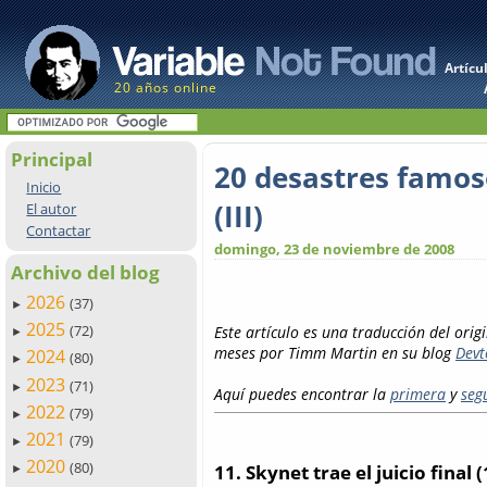
Artícu
20 años online
Principal
20 desastres famos
Inicio
(III)
El autor
Contactar
domingo, 23 de noviembre de 2008
Archivo del blog
2026
(37)
►
2025
(72)
Este artículo es una traducción del origi
►
meses por Timm Martin en su blog
Devt
2024
(80)
►
2023
(71)
►
Aquí puedes encontrar la
primera
y
seg
2022
(79)
►
2021
(79)
►
2020
(80)
11. Skynet trae el juicio final 
►