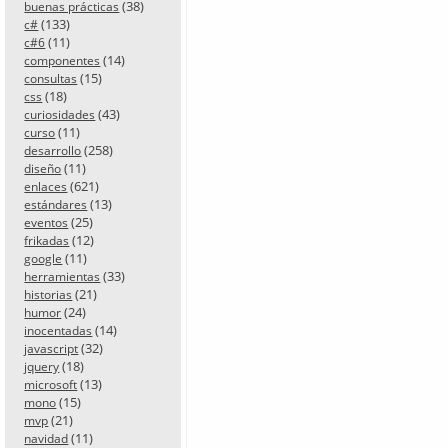
(38)
buenas prácticas
(133)
c#
(11)
c#6
(14)
componentes
(15)
consultas
(18)
css
(43)
curiosidades
(11)
curso
(258)
desarrollo
(11)
diseño
(621)
enlaces
(13)
estándares
(25)
eventos
(12)
frikadas
(11)
google
(33)
herramientas
(21)
historias
(24)
humor
(14)
inocentadas
(32)
javascript
(18)
jquery
(13)
microsoft
(15)
mono
(21)
mvp
(11)
navidad