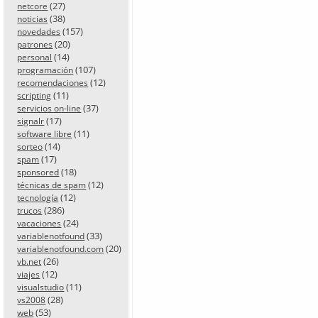
(27)
netcore
(38)
noticias
(157)
novedades
(20)
patrones
(14)
personal
(107)
programación
(12)
recomendaciones
(11)
scripting
(37)
servicios on-line
(17)
signalr
(11)
software libre
(14)
sorteo
(17)
spam
(18)
sponsored
(12)
técnicas de spam
(12)
tecnología
(286)
trucos
(24)
vacaciones
(33)
variablenotfound
(20)
variablenotfound.com
(26)
vb.net
(12)
viajes
(11)
visualstudio
(28)
vs2008
(53)
web