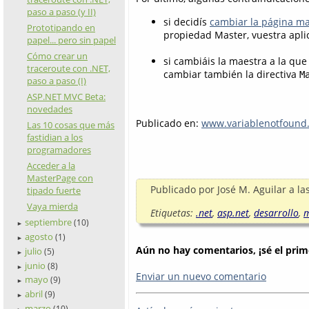
paso a paso (y II)
si decidís
cambiar la página ma
Prototipando en
propiedad Master, vuestra aplic
papel... pero sin papel
Cómo crear un
si cambiáis la maestra a la qu
traceroute con .NET,
cambiar también la directiva
M
paso a paso (I)
ASP.NET MVC Beta:
novedades
Publicado en:
www.variablenotfound
Las 10 cosas que más
fastidian a los
programadores
Acceder a la
MasterPage con
Publicado por
José M. Aguilar
a la
tipado fuerte
Vaya mierda
Etiquetas:
.net
,
asp.net
,
desarrollo
,
septiembre
(10)
►
agosto
(1)
►
Aún no hay comentarios, ¡sé el prim
julio
(5)
►
junio
(8)
►
Enviar un nuevo comentario
mayo
(9)
►
abril
(9)
►
marzo
(10)