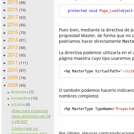
2019
(88)
►
2018
(74)
►
protected
void
Page_Load
(
object
2017
(83)
►
2016
(86)
►
Pues bien, mediante la directiva de 
2015
(79)
►
propiedad Master, de forma que no ser
2014
(81)
podríamos hacer directamente
►
Mast
2013
(88)
►
La directiva podemos utilizarla en el
2012
(90)
►
página maestra cuyo tipo usaremos p
2011
(111)
►
2010
(87)
►
<%@ MasterType VirtualPath=
"~/sit
2009
(74)
►
2008
(90)
▼
O también podemos hacerlo indicando 
diciembre
(7)
►
nombres completo):
noviembre
(10)
►
octubre
(8)
▼
<%@ MasterType TypeName=
"Proyecto
Atajo para instanciar
tipos anónimos en C#
y VB.NET
Cómo crear un
Por último, algunas contraindicacione
traceroute con .NET,