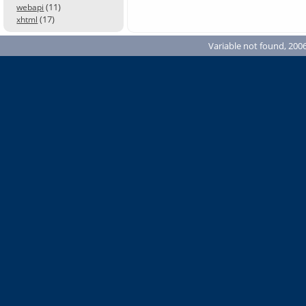
(11)
webapi
(17)
xhtml
Variable not found, 2006