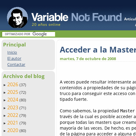
Artícu
20 años online
Principal
Acceder a la Maste
Inicio
El autor
martes, 7 de octubre de 2008
Contactar
Archivo del blog
A veces puede resultar interesante 
2026
(37)
►
contenidos a propiedades de su pág
2025
(72)
truco para conseguir este acceso co
►
tipado fuerte.
2024
(80)
►
2023
(71)
►
Como sabemos, la propiedad
Master
2022
(79)
través de la cual es posible acceder 
►
porque todas las masters que creamos
2021
(79)
►
mayoría de las veces. De hecho, es pe
2020
(80)
►
de la página para acceder a alguna d