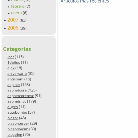
Artículos más recientes
►
febrero
(7)
►
enero
(6)
►
2007
(83)
►
2006
(39)
►
Categorías
(115)
.net
(11)
10años
(18)
ajax
(35)
aniversario
(16)
antispam
(153)
asp.net
(125)
aspnetcore
(91)
aspnetcoremvc
(179)
aspnetmvc
(11)
auges
(57)
autobombo
(48)
blazor
(29)
blazorserver
(30)
blazorwasm
(76)
blogging