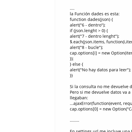
....
la Función dades es esta:
function dades(json) {
alert("6 - dentro");
if (json.lenght > 0) {
alert("7 - dentro lenght");
$.each(json.items, function(i,ite
alert("8 - bucle");
cap.options[i] = new Option(ite
});
} else {
alert("No hay datos para leer");
}}
Si la consulta no me devuelve 
Pero si me devuelve datos va a 
llegaban:
...ajaxError(function(event, requ
cap.options[0] = new Option("Ca
........
En settings.url me incluye una 