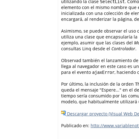
utilizando la clase
. Como
SelectList
elemento con el mismo nombre que el
inicializada con una colección de e
encargará, al renderizar la página, de
Asimismo, se puede observar el uso 
utiliza una clase que encapsularía la
ejemplo, asumir que las clases del
Mo
consultas Linq desde el
Controlador
.
Observad también el lanzamiento de l
llega al navegador en este caso es u
para el evento
, haciendo 
ajaxError
Por último, la inclusión de la orden
T
queda el mensaje "Espere..." en el de
tiempo sería consumido por las comun
modelo, que habitualmente utilizará
Descargar proyecto (Visual Web De
Publicado en:
http://www.variableno