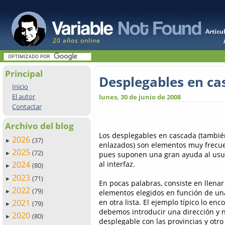
Artícu
20 años online
Principal
Desplegables en ca
Inicio
El autor
lunes, 30 de junio de 2008
Contactar
Archivo del blog
Los desplegables en cascada (tambi
2026
(37)
►
enlazados) son elementos muy frecuen
2025
(72)
pues suponen una gran ayuda al us
►
al interfaz.
2024
(80)
►
2023
(71)
►
En pocas palabras, consiste en llenar
2022
(79)
elementos elegidos en función de una
►
en otra lista. El ejemplo típico lo e
2021
(79)
►
debemos introducir una dirección y 
2020
(80)
►
desplegable con las provincias y otro