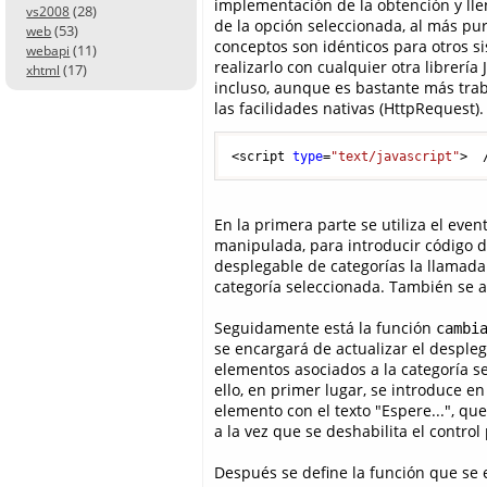
implementación de la obtención y ll
(28)
vs2008
de la opción seleccionada, al más puro
(53)
web
conceptos son idénticos para otros 
(11)
webapi
realizarlo con cualquier otra librerí
(17)
xhtml
incluso, aunque es bastante más traba
las facilidades nativas (HttpRequest).
<script 
type
=
"text/javascript"
>  
En la primera parte se utiliza el eve
manipulada, para introducir código d
desplegable de categorías la llamada
categoría seleccionada. También se a
Seguidamente está la función
cambi
se encargará de actualizar el despleg
elementos asociados a la categoría s
ello, en primer lugar, se introduce en
elemento con el texto "Espere...", qu
a la vez que se deshabilita el control
Después se define la función que se e