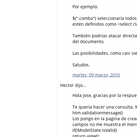
Por ejemplo:
$(".combo") seleccionaría todo
estén definidos como <select cl
También podrías atacar directame
del documento.
Las posibilidades, como casi sie
Saludos.
martes, 09 marzo, 2010
Hector dijo...
Hola Jose, gracias por la respue
Te quería hacer una consulta. 
htm.validationmessage()
Los pongo en la pagina de crea
campos no me muestra el mensaj
if(!ModelState.IsValid)
return view();