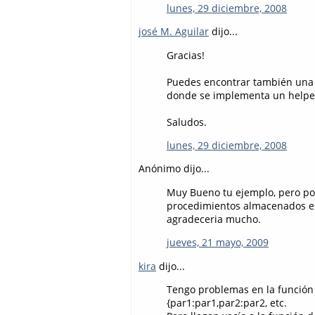
lunes, 29 diciembre, 2008
josé M. Aguilar
dijo...
Gracias!
Puedes encontrar también una 
donde se implementa un helper
Saludos.
lunes, 29 diciembre, 2008
Anónimo dijo...
Muy Bueno tu ejemplo, pero po
procedimientos almacenados eso
agradeceria mucho.
jueves, 21 mayo, 2009
kira
dijo...
Tengo problemas en la función g
{par1:par1,par2:par2, etc.