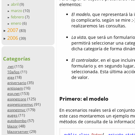
elementos:
abril
(9)
►
marzo
(10)
►
El modelo
, que representará la
febrero
(7)
►
(o complicarlo, según se mire ;
enero
(6)
►
realizaremos las consultas.
2007
(83)
►
La vista
, que será un formulario
2006
(39)
►
permitirá seleccionar una cate
dicha categoría de forma dinám
Categorías
El controlador
, en el que inclui
formulario y, en segundo lugar,
(115)
.net
seleccionada. Esta última acci
(11)
10años
(18)
de valor.
ajax
(35)
aniversario
(16)
antispam
(153)
asp.net
Primero: el modelo
(125)
aspnetcore
(91)
aspnetcoremvc
(179)
En escenarios reales será el conjunt
aspnetmvc
(11)
auges
este caso montaremos un ejemplo muy
(57)
autobombo
métodos de consulta de la informaci
(48)
blazor
(29)
blazorserver
public
class
Datos
{  
private
stat