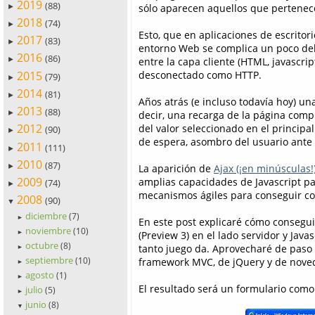
2019
(88)
sólo aparecen aquellos que pertenece
►
2018
(74)
►
Esto, que en aplicaciones de escritori
2017
(83)
►
entorno Web se complica un poco deb
2016
(86)
entre la capa cliente (HTML, javascript
►
2015
desconectado como HTTP.
(79)
►
2014
(81)
►
Años atrás (e incluso todavía hoy) u
2013
(88)
decir, una recarga de la página comp
►
2012
del valor seleccionado en el principa
(90)
►
de espera, asombro del usuario ante 
2011
(111)
►
2010
(87)
►
La aparición de
Ajax (¡en minúsculas!
2009
amplias capacidades de Javascript pa
(74)
►
mecanismos ágiles para conseguir com
2008
(90)
▼
diciembre
(7)
►
En este post explicaré cómo consegu
noviembre
(10)
(Preview 3) en el lado servidor y Java
►
octubre
(8)
tanto juego da. Aprovecharé de paso 
►
septiembre
(10)
framework MVC, de jQuery y de noveda
►
agosto
(1)
►
El resultado será un formulario como
julio
(5)
►
junio
(8)
▼