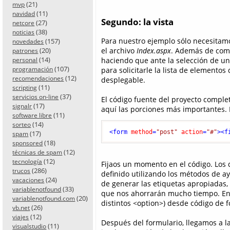
(21)
mvp
(11)
navidad
Segundo: la vista
(27)
netcore
(38)
noticias
Para nuestro ejemplo sólo necesitamo
(157)
novedades
(20)
el archivo
Index.aspx
. Además de compo
patrones
(14)
haciendo que ante la selección de un
personal
(107)
programación
para solicitarle la lista de elementos
(12)
recomendaciones
desplegable.
(11)
scripting
(37)
servicios on-line
El código fuente del proyecto complet
(17)
signalr
aquí las porciones más importantes. 
(11)
software libre
(14)
sorteo
<
form
method
=
"post"
action
=
"#"
>
<
f
(17)
spam
(18)
sponsored
(12)
técnicas de spam
(12)
tecnología
Fijaos un momento en el código. Los d
(286)
trucos
definido utilizando los métodos de a
(24)
vacaciones
de generar las etiquetas apropiadas, r
(33)
variablenotfound
que nos ahorrarán mucho tiempo. En
(20)
variablenotfound.com
distintos <option>) desde código de 
(26)
vb.net
(12)
viajes
Después del formulario, llegamos a la
(11)
visualstudio