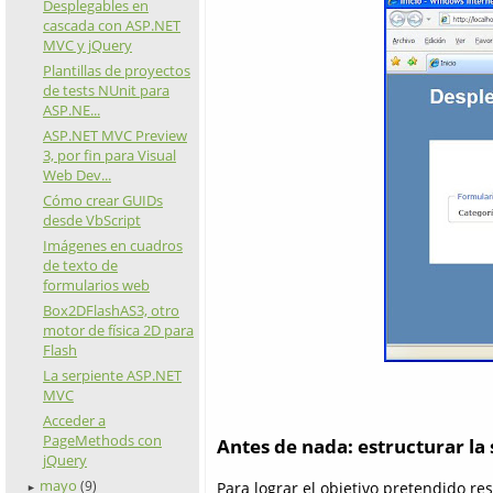
Desplegables en
cascada con ASP.NET
MVC y jQuery
Plantillas de proyectos
de tests NUnit para
ASP.NE...
ASP.NET MVC Preview
3, por fin para Visual
Web Dev...
Cómo crear GUIDs
desde VbScript
Imágenes en cuadros
de texto de
formularios web
Box2DFlashAS3, otro
motor de física 2D para
Flash
La serpiente ASP.NET
MVC
Acceder a
PageMethods con
Antes de nada: estructurar la
jQuery
mayo
Para lograr el objetivo pretendido r
(9)
►