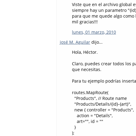
Viste que en el archivo global 
siempre hay un parametro "{id}"
para que me quede algo como 
mil gracias!!!
lunes, 01 marzo, 2010
josé M. Aguilar
dijo...
Hola, Héctor.
Claro, puedes crear todos los 
que necesitas.
Para tu ejemplo podrías inserta
routes.MapRoute(
"Products", // Route name
"Products/Details/{id}-{art}",
new { controller = "Products",
action = "Details",
art="", id = ""
}
);