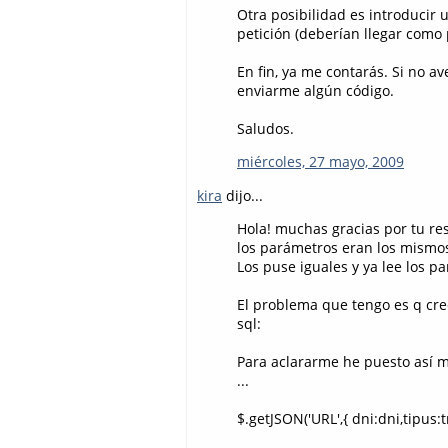
Otra posibilidad es introducir 
petición (deberían llegar como 
En fin, ya me contarás. Si no 
enviarme algún código.
Saludos.
miércoles, 27 mayo, 2009
kira
dijo...
Hola! muchas gracias por tu re
los parámetros eran los mismos
Los puse iguales y ya lee los pa
El problema que tengo es q creo
sql:
Para aclararme he puesto así m
...
$.getJSON('URL',{ dni:dni,tipus:t