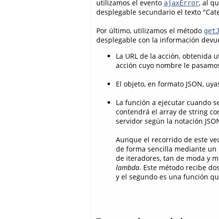
utilizamos el evento
, al 
ajaxError
desplegable secundario el texto "Cate
Por último, utilizamos el método
get
desplegable con la información devue
La URL de la acción, obtenida u
acción cuyo nombre le pasamo
El objeto, en formato JSON, uy
La función a ejecutar cuando s
contendrá el array de string c
servidor según la notación JSO
Aunque el recorrido de este vec
de forma sencilla mediante un 
de iteradores, tan de moda y m
lambda
. Este método recibe dos
y el segundo es una función qu