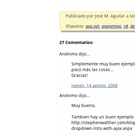
Publicado por
José M. Aguilar
a la
Etiquetas:
asp.net
,
aspnetmvc
,
c#
,
de
27 Comentarios:
Anónimo dijo...
Simplemente muy buen ejemplo,
poco más las cosas...
Gracias!
jueves, 14 agosto, 2008
Anónimo dijo...
Muy bueno,
Tambien hay un buen ejemplo 
http://stephenwalther.com/blog
dropdown-lists-with-ajax.aspx