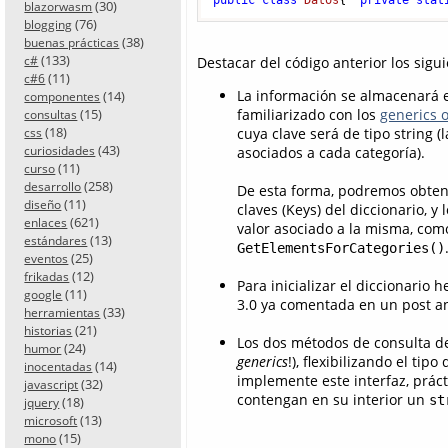
(30)
blazorwasm
(76)
blogging
(38)
buenas prácticas
(133)
c#
Destacar del código anterior los sigu
(11)
c#6
La información se almacenará
(14)
componentes
(15)
familiarizado con los
generics o
consultas
(18)
cuya clave será de tipo string (
css
(43)
curiosidades
asociados a cada categoría).
(11)
curso
(258)
desarrollo
De esta forma, podremos obten
(11)
diseño
claves (Keys) del diccionario, 
(621)
enlaces
valor asociado a la misma, co
(13)
estándares
GetElementsForCategories()
(25)
eventos
(12)
frikadas
Para inicializar el diccionario 
(11)
google
3.0 ya comentada en un post an
(33)
herramientas
(21)
historias
Los dos métodos de consulta d
(24)
humor
generics
!), flexibilizando el ti
(14)
inocentadas
implemente este interfaz, práct
(32)
javascript
contengan en su interior un
st
(18)
jquery
(13)
microsoft
(15)
mono