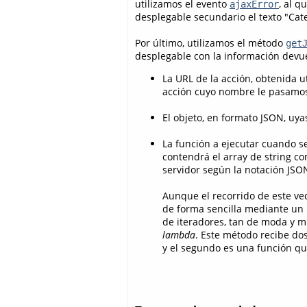
utilizamos el evento
, al 
ajaxError
desplegable secundario el texto "Cate
Por último, utilizamos el método
get
desplegable con la información devue
La URL de la acción, obtenida u
acción cuyo nombre le pasamo
El objeto, en formato JSON, uy
La función a ejecutar cuando s
contendrá el array de string c
servidor según la notación JSO
Aunque el recorrido de este vec
de forma sencilla mediante un 
de iteradores, tan de moda y m
lambda
. Este método recibe dos
y el segundo es una función qu