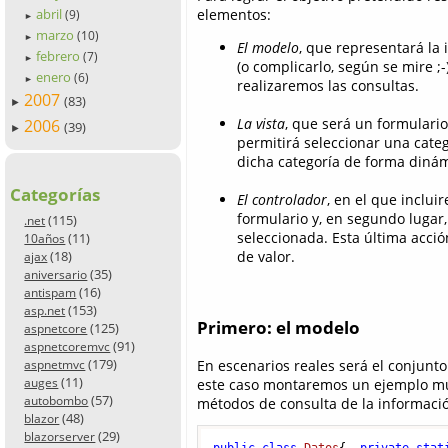
elementos:
abril
(9)
►
marzo
(10)
►
El modelo
, que representará la
febrero
(7)
►
(o complicarlo, según se mire ;
enero
(6)
►
realizaremos las consultas.
2007
(83)
►
La vista
, que será un formulario
2006
(39)
►
permitirá seleccionar una cate
dicha categoría de forma dinám
Categorías
El controlador
, en el que inclui
formulario y, en segundo lugar,
(115)
.net
seleccionada. Esta última acci
(11)
10años
(18)
de valor.
ajax
(35)
aniversario
(16)
antispam
(153)
asp.net
Primero: el modelo
(125)
aspnetcore
(91)
aspnetcoremvc
(179)
En escenarios reales será el conjunt
aspnetmvc
(11)
auges
este caso montaremos un ejemplo muy
(57)
autobombo
métodos de consulta de la informaci
(48)
blazor
(29)
blazorserver
public
class
Datos
{  
private
stat