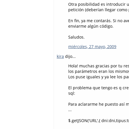
Otra posibilidad es introducir 
petición (deberían llegar como 
En fin, ya me contarás. Si no 
enviarme algún código.
Saludos.
miércoles, 27 mayo, 2009
kira
dijo...
Hola! muchas gracias por tu re
los parámetros eran los mismos
Los puse iguales y ya lee los pa
El problema que tengo es q creo
sql:
Para aclararme he puesto así m
...
$.getJSON('URL',{ dni:dni,tipus:t