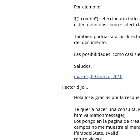
Por ejemplo:
$(".combo") seleccionaría todo
estén definidos como <select cl
También podrías atacar directame
del documento.
Las posibilidades, como casi sie
Saludos.
martes, 09 marzo, 2010
Hector dijo...
Hola Jose, gracias por la respue
Te quería hacer una consulta. 
htm.validationmessage()
Los pongo en la pagina de crea
campos no me muestra el mensaj
if(!ModelState.IsValid)
return view();