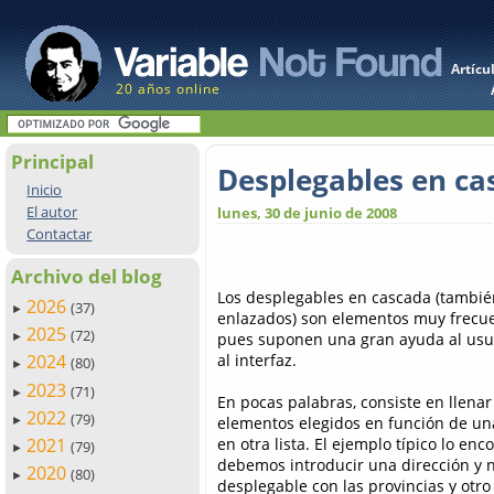
Artícu
20 años online
Principal
Desplegables en ca
Inicio
El autor
lunes, 30 de junio de 2008
Contactar
Archivo del blog
Los desplegables en cascada (tambi
2026
(37)
►
enlazados) son elementos muy frecuen
2025
(72)
pues suponen una gran ayuda al us
►
al interfaz.
2024
(80)
►
2023
(71)
►
En pocas palabras, consiste en llenar
2022
(79)
elementos elegidos en función de una
►
en otra lista. El ejemplo típico lo e
2021
(79)
►
debemos introducir una dirección y 
2020
(80)
►
desplegable con las provincias y otro