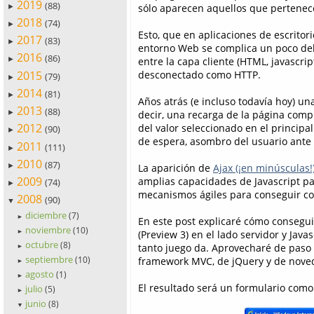
2019
(88)
sólo aparecen aquellos que pertenece
►
2018
(74)
►
Esto, que en aplicaciones de escritori
2017
(83)
►
entorno Web se complica un poco deb
2016
(86)
entre la capa cliente (HTML, javascript
►
2015
desconectado como HTTP.
(79)
►
2014
(81)
►
Años atrás (e incluso todavía hoy) u
2013
(88)
decir, una recarga de la página comp
►
2012
del valor seleccionado en el principa
(90)
►
de espera, asombro del usuario ante 
2011
(111)
►
2010
(87)
►
La aparición de
Ajax (¡en minúsculas!
2009
amplias capacidades de Javascript pa
(74)
►
mecanismos ágiles para conseguir com
2008
(90)
▼
diciembre
(7)
►
En este post explicaré cómo consegu
noviembre
(10)
(Preview 3) en el lado servidor y Java
►
octubre
(8)
tanto juego da. Aprovecharé de paso 
►
septiembre
(10)
framework MVC, de jQuery y de noveda
►
agosto
(1)
►
El resultado será un formulario como
julio
(5)
►
junio
(8)
▼