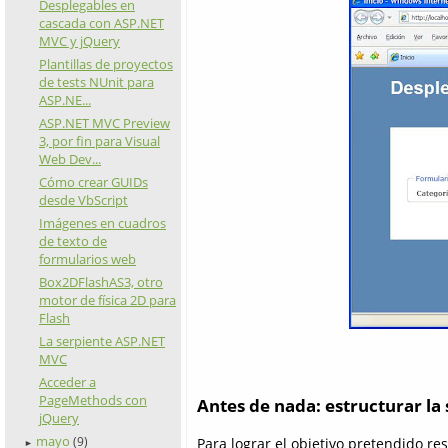
Desplegables en
cascada con ASP.NET
MVC y jQuery
Plantillas de proyectos
de tests NUnit para
ASP.NE...
ASP.NET MVC Preview
3, por fin para Visual
Web Dev...
Cómo crear GUIDs
desde VbScript
Imágenes en cuadros
de texto de
formularios web
Box2DFlashAS3, otro
motor de física 2D para
Flash
La serpiente ASP.NET
MVC
Acceder a
PageMethods con
Antes de nada: estructurar la
jQuery
mayo
Para lograr el objetivo pretendido r
(9)
►