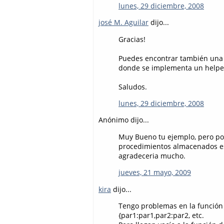
lunes, 29 diciembre, 2008
josé M. Aguilar
dijo...
Gracias!
Puedes encontrar también una 
donde se implementa un helper
Saludos.
lunes, 29 diciembre, 2008
Anónimo dijo...
Muy Bueno tu ejemplo, pero po
procedimientos almacenados eso
agradeceria mucho.
jueves, 21 mayo, 2009
kira
dijo...
Tengo problemas en la función g
{par1:par1,par2:par2, etc.