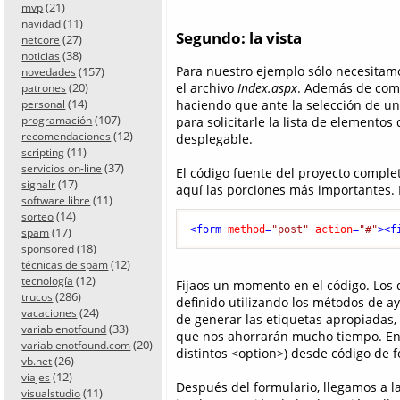
(21)
mvp
(11)
navidad
Segundo: la vista
(27)
netcore
(38)
noticias
Para nuestro ejemplo sólo necesitamo
(157)
novedades
(20)
el archivo
Index.aspx
. Además de compo
patrones
(14)
haciendo que ante la selección de un
personal
(107)
programación
para solicitarle la lista de elementos
(12)
recomendaciones
desplegable.
(11)
scripting
(37)
servicios on-line
El código fuente del proyecto complet
(17)
signalr
aquí las porciones más importantes. 
(11)
software libre
(14)
sorteo
<
form
method
=
"post"
action
=
"#"
>
<
f
(17)
spam
(18)
sponsored
(12)
técnicas de spam
(12)
tecnología
Fijaos un momento en el código. Los d
(286)
trucos
definido utilizando los métodos de a
(24)
vacaciones
de generar las etiquetas apropiadas, r
(33)
variablenotfound
que nos ahorrarán mucho tiempo. En
(20)
variablenotfound.com
distintos <option>) desde código de 
(26)
vb.net
(12)
viajes
Después del formulario, llegamos a la
(11)
visualstudio