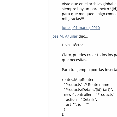
Viste que en el archivo global 
siempre hay un parametro "{id}"
para que me quede algo como 
mil gracias!!!
lunes, 01 marzo, 2010
josé M. Aguilar
dijo...
Hola, Héctor.
Claro, puedes crear todos los 
que necesitas.
Para tu ejemplo podrías inserta
routes.MapRoute(
"Products", // Route name
"Products/Details/{id}-{art}",
new { controller = "Products",
action = "Details",
art="", id = ""
}
);