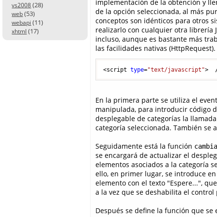
implementación de la obtención y ll
(28)
vs2008
de la opción seleccionada, al más puro
(53)
web
conceptos son idénticos para otros 
(11)
webapi
realizarlo con cualquier otra librerí
(17)
xhtml
incluso, aunque es bastante más traba
las facilidades nativas (HttpRequest).
<script 
type
=
"text/javascript"
>  
En la primera parte se utiliza el eve
manipulada, para introducir código d
desplegable de categorías la llamada
categoría seleccionada. También se a
Seguidamente está la función
cambi
se encargará de actualizar el despleg
elementos asociados a la categoría s
ello, en primer lugar, se introduce en
elemento con el texto "Espere...", qu
a la vez que se deshabilita el control
Después se define la función que se e