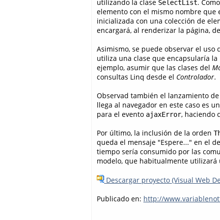
utilizando la clase
. Como
SelectList
elemento con el mismo nombre que el
inicializada con una colección de e
encargará, al renderizar la página, de
Asimismo, se puede observar el uso 
utiliza una clase que encapsularía la
ejemplo, asumir que las clases del
Mo
consultas Linq desde el
Controlador
.
Observad también el lanzamiento de l
llega al navegador en este caso es u
para el evento
, haciendo 
ajaxError
Por último, la inclusión de la orden
T
queda el mensaje "Espere..." en el de
tiempo sería consumido por las comun
modelo, que habitualmente utilizará
Descargar proyecto (Visual Web De
Publicado en:
http://www.variableno