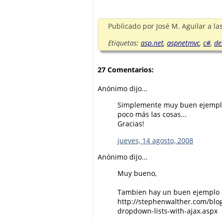
Publicado por
José M. Aguilar
a la
Etiquetas:
asp.net
,
aspnetmvc
,
c#
,
de
27 Comentarios:
Anónimo dijo...
Simplemente muy buen ejemplo,
poco más las cosas...
Gracias!
jueves, 14 agosto, 2008
Anónimo dijo...
Muy bueno,
Tambien hay un buen ejemplo 
http://stephenwalther.com/blog
dropdown-lists-with-ajax.aspx