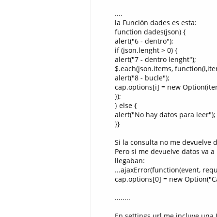
....
la Función dades es esta:
function dades(json) {
alert("6 - dentro");
if (json.lenght > 0) {
alert("7 - dentro lenght");
$.each(json.items, function(i,ite
alert("8 - bucle");
cap.options[i] = new Option(ite
});
} else {
alert("No hay datos para leer");
}}
Si la consulta no me devuelve 
Pero si me devuelve datos va a 
llegaban:
...ajaxError(function(event, requ
cap.options[0] = new Option("Ca
........
En settings.url me incluye una 