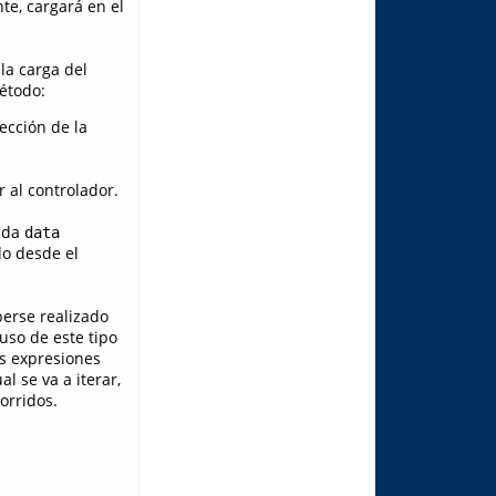
e, cargará en el
 la carga del
étodo:
ección de la
 al controlador.
rada
data
do desde el
berse realizado
 uso de este tipo
as expresiones
l se va a iterar,
orridos.