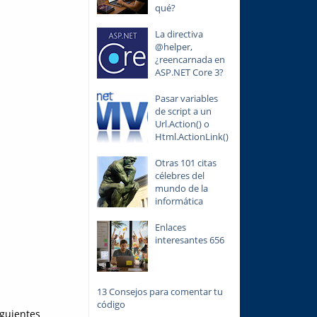
qué?
La directiva
@helper,
¿reencarnada en
ASP.NET Core 3?
Pasar variables
de script a un
Url.Action() o
Html.ActionLink()
Otras 101 citas
célebres del
mundo de la
informática
Enlaces
interesantes 656
13 Consejos para comentar tu
código
iguientes