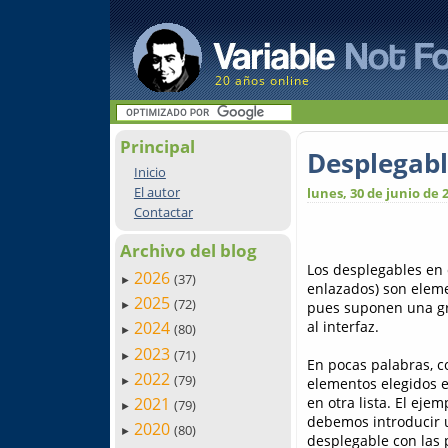
20 años online
Principal
Desplegabl
Inicio
El autor
lunes, 30 de junio de 
Contactar
Archivo del blog
Los desplegables en
2026
(37)
►
enlazados) son eleme
2025
(72)
pues suponen una gr
►
al interfaz.
2024
(80)
►
2023
(71)
►
En pocas palabras, c
2022
(79)
elementos elegidos e
►
en otra lista. El eje
2021
(79)
►
debemos introducir 
2020
(80)
►
desplegable con las p