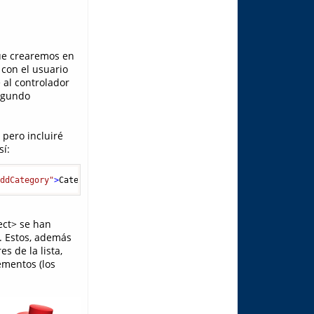
que crearemos en
 con el usuario
 al controlador
segundo
 pero incluiré
í:
"ddCategory"
>
Categoría:
</
label
>
  <%= Html.DropDownList("ddCatego
ect> se han
. Estos, además
s de la lista,
ementos (los