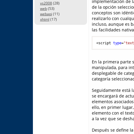
implementación de la
(28)
vs2008
de la opción seleccio
(53)
web
conceptos son idénti
(11)
webapi
realizarlo con cualqu
(17)
xhtml
incluso, aunque es ba
las facilidades nativ
<script 
type
=
"tex
En la primera parte s
manipulada, para int
desplegable de categ
categoría selecciona
Seguidamente está l
se encargará de actu
elementos asociados 
ello, en primer lugar
elemento con el texto
a la vez que se desha
Después se define la 