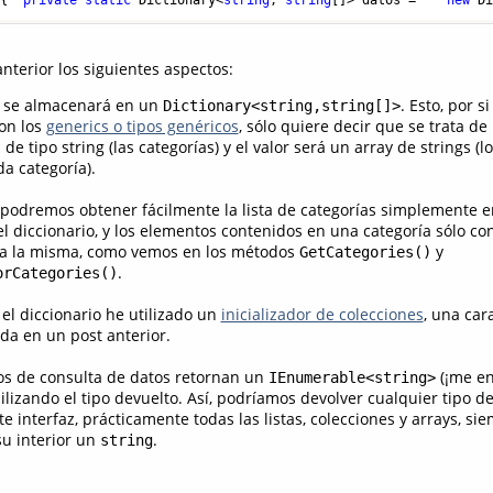
nterior los siguientes aspectos:
n se almacenará en un
. Esto, por s
Dictionary<string,string[]>
con los
generics o tipos genéricos
, sólo quiere decir que se trata de
 de tipo string (las categorías) y el valor será un array de strings (
a categoría).
 podremos obtener fácilmente la lista de categorías simplemente
el diccionario, y los elementos contenidos en una categoría sólo co
 a la misma, como vemos en los métodos
y
GetCategories()
.
orCategories()
r el diccionario he utilizado un
inicializador de colecciones
, una car
da en un post anterior.
s de consulta de datos retornan un
(¡me en
IEnumerable<string>
xibilizando el tipo devuelto. Así, podríamos devolver cualquier tipo d
 interfaz, prácticamente todas las listas, colecciones y arrays, si
u interior un
.
string