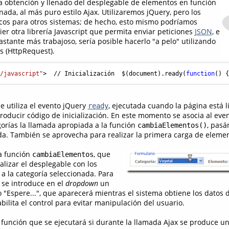
 obtención y llenado del desplegable de elementos en función
nada, al más puro estilo Ajax. Utilizaremos jQuery, pero los
cos para otros sistemas; de hecho, esto mismo podríamos
ier otra librería Javascript que permita enviar peticiones
JSON
, e
stante más trabajoso, sería posible hacerlo "a pelo" utilizando
as (HttpRequest).
t/javascript"
>  // Inicialización  $(document).ready(
function
()
 
e utiliza el evento jQuery
, ejecutada cuando la página está l
ready
roducir código de inicialización. En este momento se asocia al eve
orías la llamada apropiada a la función
, pasá
cambiaElementos()
da. También se aprovecha para realizar la primera carga de elemen
a función
, que
cambiaElementos
alizar el desplegable con los
a la categoría seleccionada. Para
, se introduce en el
dropdown
un
 "Espere...", que aparecerá mientras el sistema obtiene los datos d
bilita el control para evitar manipulación del usuario.
función que se ejecutará si durante la llamada Ajax se produce un 