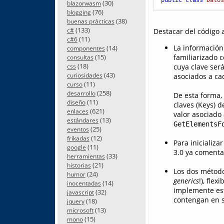
(30)
blazorwasm
(76)
blogging
(38)
buenas prácticas
(133)
c#
Destacar del código a
(11)
c#6
La informació
(14)
componentes
(15)
familiarizado 
consultas
(18)
cuya clave será
css
(43)
curiosidades
asociados a cad
(11)
curso
(258)
desarrollo
De esta forma,
(11)
diseño
claves (Keys) d
(621)
enlaces
valor asociado
(13)
estándares
GetElementsF
(25)
eventos
(12)
frikadas
Para inicializa
(11)
google
3.0 ya comenta
(33)
herramientas
(21)
historias
Los dos método
(24)
humor
generics
!), fle
(14)
inocentadas
implemente este
(32)
javascript
contengan en s
(18)
jquery
(13)
microsoft
(15)
mono