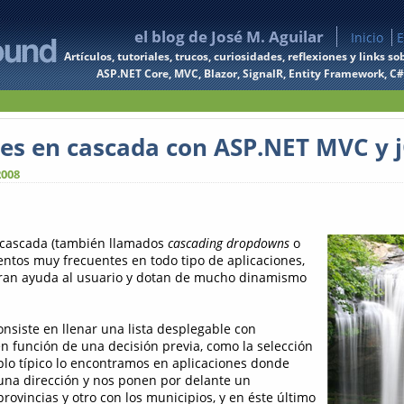
el blog de José M. Aguilar
Inicio
E
Artículos, tutoriales, trucos, curiosidades, reflexiones y links
ASP.NET Core, MVC, Blazor, SignalR, Entity Framework, C#, 
es en cascada con ASP.NET MVC y 
2008
 cascada (también llamados
cascading dropdowns
o
ntos muy frecuentes en todo tipo de aplicaciones,
an ayuda al usuario y dotan de mucho dinamismo
onsiste en llenar una lista desplegable con
n función de una decisión previa, como la selección
mplo típico lo encontramos en aplicaciones donde
una dirección y nos ponen por delante un
rovincias y otro con los municipios, y en éste último