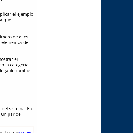
plicar el ejemplo
la que
imero de ellos
s elementos de
mostrar el
on la categoría
plegable cambie
 del sistema. En
 un par de
ictionary<
string
, 
string
[]>    {      { 
"Animal"
,  
new
[] { 
"Perr