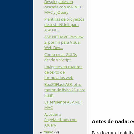
Desplegables en
cascada con ASP.NET
MVC y jQuery
Plantillas de proyectos
de tests NUnit para
ASP.NE...
ASP.NET MVC Preview
3, por fin para Visual
Web Dev...
Cómo crear GUIDs
desde VbScript
Imágenes en cuadros
de texto de
formularios web
Box2DFlashAS3, otro
motor de física 2D para
Flash
La serpiente ASP.NET
MVC
Acceder a
PageMethods con
Antes de nada: e
jQuery
mayo
Para lograr el objet
(9)
►