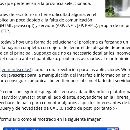
os que pertenecen a la provincia seleccionada.
ones de escritorio no tiene dificultad alguna, en el
ica un poco debido a la falta de comunicación
(HTML, javascript) y servidor (ASP, .NET, JSP, PHP...), propia de un p
HTTP.
o todavía hoy) una forma de solucionar el problema es forzando un 
e la página completa, con objeto de llenar el desplegable dependie
do en el principal. Supongo que no es necesario detallar los inconv
el usuario ante el pantallazo, problemas asociados al mantenimien
(¡en minúsculas!)
supuso una revolución para las aplicaciones Web
de Javascript para la manipulación del interfaz e información en c
ra conseguir comunicación en tiempo real con el lado del servidor
ré cómo conseguir desplegables en cascada utilizando la platafo
o servidor y Javascript en el lado cliente, apoyándome en la librería
vecharé de paso para comentar algunos aspectos interesantes de l
uery y de novedades de C# 3.0. Tocho de post, por tanto ;-)
 formulario como el mostrado en la siguiente imagen: