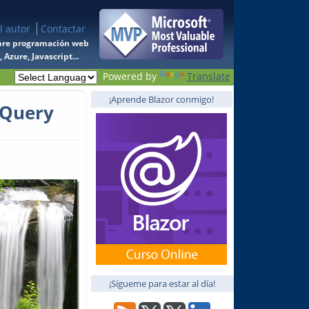
l autor
Contactar
 sobre programación web
Azure, Javascript...
Powered by
Translate
¡Aprende Blazor conmigo!
jQuery
¡Sígueme para estar al día!