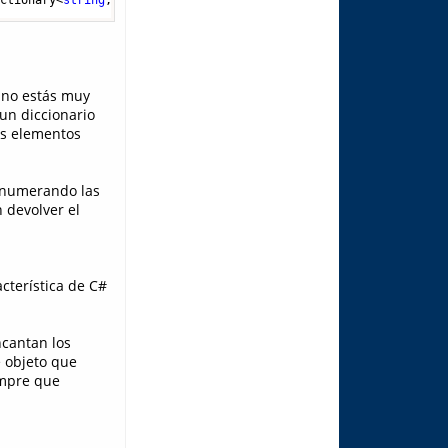
i no estás muy
 un diccionario
los elementos
 enumerando las
n devolver el
acterística de C#
cantan los
e objeto que
empre que