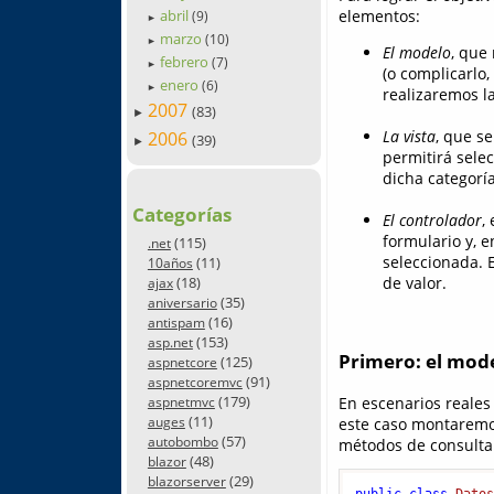
elementos:
abril
(9)
►
marzo
(10)
►
El modelo
, que
febrero
(7)
►
(o complicarlo,
enero
(6)
►
realizaremos la
2007
(83)
►
La vista
, que s
2006
(39)
►
permitirá sele
dicha categorí
Categorías
El controlador
,
formulario y, e
(115)
.net
seleccionada. 
(11)
10años
(18)
de valor.
ajax
(35)
aniversario
(16)
antispam
(153)
asp.net
Primero: el mod
(125)
aspnetcore
(91)
aspnetcoremvc
(179)
En escenarios reales
aspnetmvc
(11)
auges
este caso montaremo
(57)
autobombo
métodos de consulta 
(48)
blazor
(29)
blazorserver
public
class
Dato