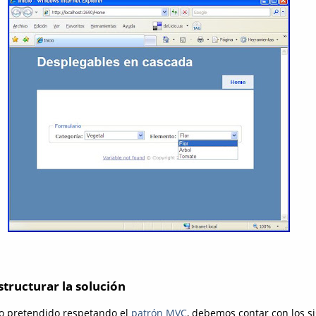
structurar la solución
ivo pretendido respetando el
patrón MVC
, debemos contar con los s