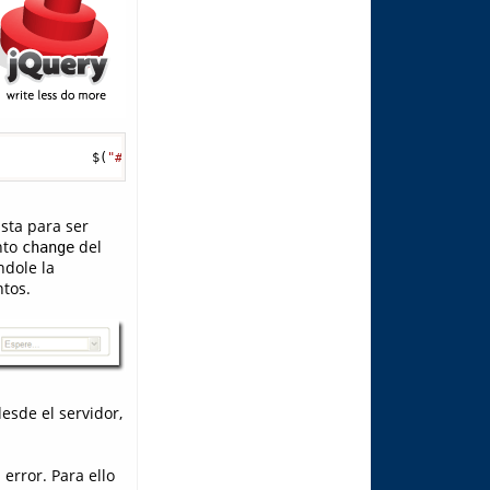
{            $(
"#ddCategory"
).change(
function
()
 {      cambiaEle
ista para ser
nto
del
change
ndole la
tos.
esde el servidor,
error. Para ello