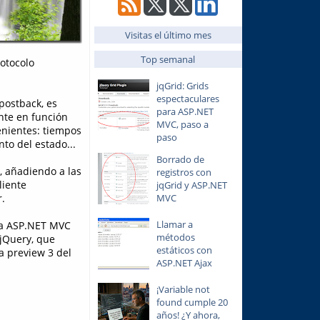
Visitas el último mes
Top semanal
rotocolo
jqGrid: Grids
espectaculares
postback, es
para ASP.NET
nte en función
MVC, paso a
enientes: tiempos
paso
to del estado...
Borrado de
, añadiendo a las
registros con
liente
jqGrid y ASP.NET
MVC
.
Llamar a
rma ASP.NET MVC
métodos
 jQuery, que
estáticos con
a preview 3 del
ASP.NET Ajax
¡Variable not
found cumple 20
años! ¿Y ahora,