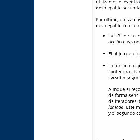
utilizamos el evento
desplegable secundari
Por último, utilizam
desplegable con la i
La URL de la ac
acción cuyo n
El objeto, en 
La función a e
contendrá el a
servidor según
Aunque el recor
de forma senci
de iteradores,
lambda
. Este m
y el segundo e