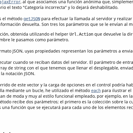
, al que asociamos una función anónima que, simplement
ajaxError
o el texto "Categoría incorrecta" y lo dejará deshabilitado.
os el método
para efectuar la llamada al servidor y realizar
getJSON
nformación devuelta. Son tres los parámetros que se le envían al m
ción, obtenida utilizando el helper
que devuelve la dir
Url.Action
ombre le pasamos como parámetro.
formato JSON, uyas propiedades representan los parámetros a enviar
jecutar cuando se reciban datos del servidor. El parámetro de ent
rray de string con el que tenemos que llenar el desplegable, envia
 la notación JSON.
rido de este vector y la carga de opciones en el control podría ha
lla mediante un bucle, he utilizado el método
para ilustrar el
each
 tan de moda y muy al estilo funcional empleado, por ejemplo, en l
étodo recibe dos parámetros; el primero es la colección sobre la cua
s una función que se ejecutará para cada uno de los elementos rec