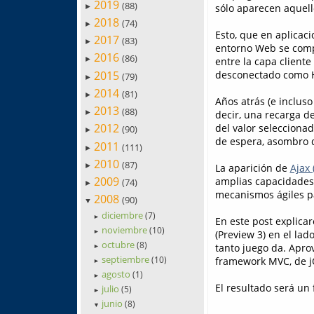
2019
(88)
sólo aparecen aquell
►
2018
(74)
►
Esto, que en aplicaci
2017
(83)
►
entorno Web se compl
2016
(86)
entre la capa cliente 
►
2015
desconectado como 
(79)
►
2014
(81)
►
Años atrás (e inclus
2013
(88)
decir, una recarga d
►
2012
del valor selecciona
(90)
►
de espera, asombro d
2011
(111)
►
2010
(87)
►
La aparición de
Ajax 
2009
amplias capacidades 
(74)
►
mecanismos ágiles pa
2008
(90)
▼
diciembre
(7)
►
En este post explica
noviembre
(10)
(Preview 3) en el lad
►
octubre
(8)
tanto juego da. Apro
►
septiembre
(10)
framework MVC, de jQ
►
agosto
(1)
►
El resultado será un
julio
(5)
►
junio
(8)
▼