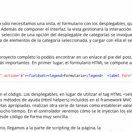
 sólo necesitamos una vista, el formulario con los desplegables, 
. Además de componer el interfaz, la vista gestionará la interacción
 selección de una opción del desplegable de categorías se invoque
ista de elementos de la categoría seleccionada, y cargar con ella el 
proyecto completo lo podéis encontrar en un enlace al pie del post,
ás importantes. En primer lugar, el formulario HTML se compone as
t"
action
=
"#"
>
<
fieldset
>
<
legend
>
Formulario
</
legend
>
<
label
for
=
 el código. Los desplegables, en lugar de utilizar el tag HTML <sel
los métodos de ayuda (Html helpers) incluidos en el framework MVC
tas apropiadas, realizan otra serie de tareas como establecer valore
ucho tiempo. En el
controlador
veremos cómo se le inyectan los el
desde código de forma muy sencilla.
o, llegamos a la parte de scripting de la página, la