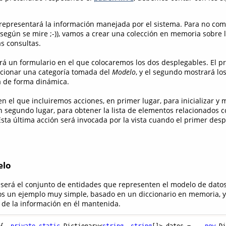
 representará la información manejada por el sistema. Para no com
 según se mire ;-)), vamos a crear una colección en memoria sobre 
s consultas.
erá un formulario en el que colocaremos los dos desplegables. El pr
ccionar una categoría tomada del
Modelo
, y el segundo mostrará lo
a de forma dinámica.
 en el que incluiremos acciones, en primer lugar, para inicializar y 
n segundo lugar, para obtener la lista de elementos relacionados c
Esta última acción será invocada por la vista cuando el primer des
elo
 será el conjunto de entidades que representen el modelo de datos
s un ejemplo muy simple, basado en un diccionario en memoria, y
de la información en él mantenida.
s
{  
private
static
 Dictionary<
string
, 
string
[]> datos =    
new
 D