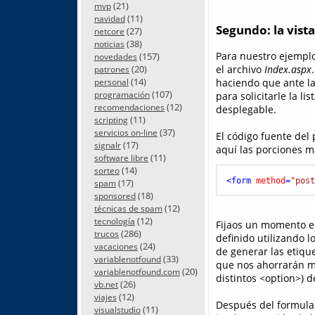
(21)
mvp
(11)
navidad
Segundo: la vista
(27)
netcore
(38)
noticias
Para nuestro ejemplo
(157)
novedades
(20)
el archivo
Index.aspx
patrones
(14)
haciendo que ante la
personal
(107)
programación
para solicitarle la l
(12)
recomendaciones
desplegable.
(11)
scripting
(37)
servicios on-line
El código fuente del 
(17)
signalr
aquí las porciones m
(11)
software libre
(14)
sorteo
<
form
method
=
"pos
(17)
spam
(18)
sponsored
(12)
técnicas de spam
(12)
tecnología
Fijaos un momento en
(286)
trucos
definido utilizando 
(24)
vacaciones
de generar las etique
(33)
variablenotfound
que nos ahorrarán m
(20)
variablenotfound.com
distintos <option>) 
(26)
vb.net
(12)
viajes
Después del formulari
(11)
visualstudio