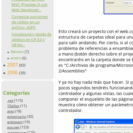
MVC (Preview 2) con
Web Developer...
Comentar porciones
de código en un
archivo .ASPX
Esto creará un proyecto con el web.c
Inicialización rápida de
estructura de carpetas ideal para una
objetos en C# 3.0 y
para salir andando. Por cierto, si al 
VB.Ne...
problema de referencias a ensamblad
febrero
(7)
►
a mano (botón derecho sobre el proyec
enero
(6)
encontraréis en la carpeta donde se 
►
2007
es "C:/Archivos de programa/Micros
(83)
►
2/Assemblies"
2006
(39)
►
Y ya no hay nada más que hacer. Si pu
pocos segundos tendréis funcionando
Categorías
controlador y algunas vistas, las cu
componer el esqueleto de las páginas
(115)
.net
muestra cómo obtener un parámetro (l
(11)
10años
controlador.
(18)
ajax
(35)
aniversario
(16)
antispam
(153)
asp.net
(125)
aspnetcore