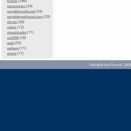
(286)
trucos
(24)
vacaciones
(33)
variablenotfound
(20)
variablenotfound.com
(26)
vb.net
(12)
viajes
(11)
visualstudio
(28)
vs2008
(53)
web
(11)
webapi
(17)
xhtml
Variable not found, 2006