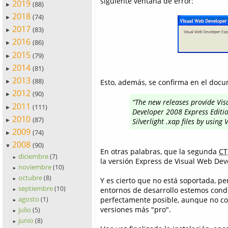
siguiente ventana de error:
2019
(88)
►
2018
(74)
►
2017
(83)
►
2016
(86)
►
2015
(79)
►
2014
(81)
►
2013
(88)
Esto, además, se confirma en el docu
►
2012
(90)
►
“The new releases provide Vis
2011
(111)
►
Developer 2008 Express Editi
2010
(87)
Silverlight .xap files by usin
►
2009
(74)
►
2008
(90)
▼
En otras palabras, que la segunda
CT
diciembre
(7)
►
la versión Express de Visual Web Dev
noviembre
(10)
►
octubre
(8)
Y es cierto que no está soportada, pe
►
septiembre
(10)
entornos de desarrollo estemos cond
►
agosto
perfectamente posible, aunque no con
(1)
►
versiones más "pro".
julio
(5)
►
junio
(8)
►