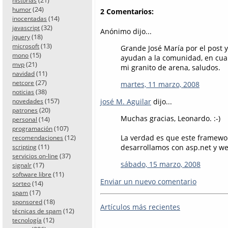
historias
(24)
humor
2 Comentarios:
(14)
inocentadas
(32)
javascript
Anónimo dijo...
(18)
jquery
(13)
microsoft
Grande José María por el post y
(15)
mono
ayudan a la comunidad, en cuan
(21)
mvp
mi granito de arena, saludos.
(11)
navidad
(27)
netcore
martes, 11 marzo, 2008
(38)
noticias
(157)
josé M. Aguilar
dijo...
novedades
(20)
patrones
Muchas gracias, Leonardo. :-)
(14)
personal
(107)
programación
(12)
La verdad es que este framewor
recomendaciones
(11)
desarrollamos con asp.net y w
scripting
(37)
servicios on-line
sábado, 15 marzo, 2008
(17)
signalr
(11)
software libre
Enviar un nuevo comentario
(14)
sorteo
(17)
spam
(18)
sponsored
Artículos más recientes
(12)
técnicas de spam
(12)
tecnología