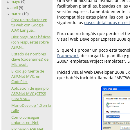
Una vez finalizada la instalación, en
mayo
(9)
►
facilitaban plantillas, basadas en las
abril
(9)
►
versión express. Lamentablemente, l
marzo
(10)
▼
incompatibles estas plantillas con l
Crea un traductor en
siguiendo los
pasos detallados en es
tu web con Google
AJAX Langua...
Para que no tengáis que perder el ti
Diez preguntas básicas
Visual Web Developer Express 2008 
(con respuesta) sobre
ASP.N...
Si queréis probar un poco esta tecnol
Listado de nombres
Framework
, descargad la plantilla y 
clave (codenames) de
2008/Templates/ProjectTemplates". L
Microsoft
El código fuente de
Iniciad Visual Web Developer 2008 Ex
ASP.Net MVC, en
que habéis incluido, llamada "MVCWeb
CodePlex
Aplicación de ejemplo
ASP.Net MVC (CTP2)
para Visu...
MonoDevelop 1.0 en la
calle
Cómo conseguir
uniones en .Net
Probando ASP.Net