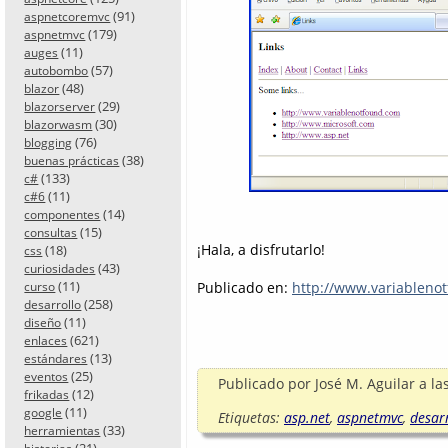
(91)
aspnetcoremvc
(179)
aspnetmvc
(11)
auges
(57)
autobombo
(48)
blazor
(29)
blazorserver
(30)
blazorwasm
(76)
blogging
(38)
buenas prácticas
(133)
c#
(11)
c#6
(14)
componentes
(15)
consultas
¡Hala, a disfrutarlo!
(18)
css
(43)
curiosidades
(11)
Publicado en:
http://www.variableno
curso
(258)
desarrollo
(11)
diseño
(621)
enlaces
(13)
estándares
(25)
eventos
Publicado por
José M. Aguilar
a la
(12)
frikadas
(11)
google
Etiquetas:
asp.net
,
aspnetmvc
,
desar
(33)
herramientas
(21)