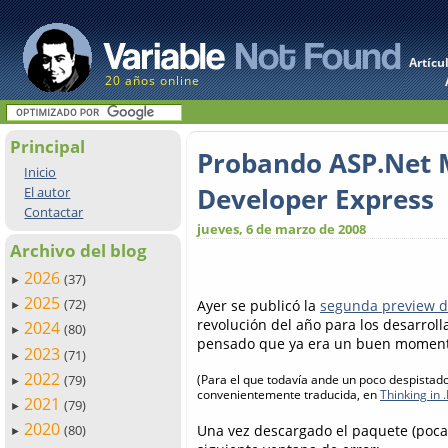
Artícu
20 años online
Principal
Probando ASP.Net 
Inicio
Developer Express
El autor
Contactar
jueves, 6 de marzo de 2008
Archivo del blog
2026
(37)
►
2025
(72)
Ayer se publicó la
segunda preview 
►
revolución del año para los desarrol
2024
(80)
►
pensado que ya era un buen momento
2023
(71)
►
2022
(79)
(Para el que todavía ande un poco despistad
►
convenientemente traducida, en
Thinking in 
2021
(79)
►
2020
Una vez descargado el paquete (poca 
(80)
►