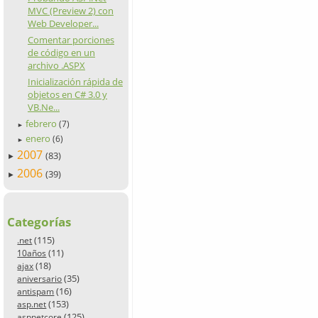
MVC (Preview 2) con
Web Developer...
Comentar porciones
de código en un
archivo .ASPX
Inicialización rápida de
objetos en C# 3.0 y
VB.Ne...
febrero
(7)
►
enero
(6)
►
2007
(83)
►
2006
(39)
►
Categorías
(115)
.net
(11)
10años
(18)
ajax
(35)
aniversario
(16)
antispam
(153)
asp.net
(125)
aspnetcore