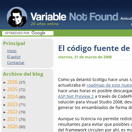
Artícu
20 años online
Principal
El código fuente d
Inicio
El autor
viernes, 21 de marzo de 2008
Contactar
Archivo del blog
Como ya delantó Scottgu hace unas 
2026
(37)
►
actualizaba el
roadmap de este nuev
2025
(72)
hace unas horas es posible descarga
►
ASP.Net Preview 2
a través de CodePl
2024
(80)
►
solución para Visual Studio 2008, de
2023
(71)
►
generar los ensamblados de forma di
2022
(79)
►
Aunque su licencia no permite redistr
2021
(79)
►
resultantes para evitar que posibles 
2020
(80)
►
del framework circulen por ahí, es mu