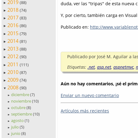
2019
(88)
duda, ver las "tripas" de esta nueva c
►
2018
(74)
►
Y, por cierto, también carga en Visual
2017
(83)
►
2016
(86)
Publicado en:
http://www.variableno
►
2015
(79)
►
2014
(81)
►
2013
(88)
►
2012
Publicado por
José M. Aguilar
a la
(90)
►
2011
(111)
►
Etiquetas:
.net
,
asp.net
,
aspnetmvc
,
n
2010
(87)
►
2009
(74)
►
Aún no hay comentarios, ¡sé el prim
2008
(90)
▼
diciembre
Enviar un nuevo comentario
(7)
►
noviembre
(10)
►
octubre
(8)
►
Artículos más recientes
septiembre
(10)
►
agosto
(1)
►
julio
(5)
►
junio
(8)
►