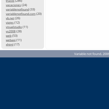
(286)
trucos
(24)
vacaciones
(33)
variablenotfound
(20)
variablenotfound.com
(26)
vb.net
(12)
viajes
(11)
visualstudio
(28)
vs2008
(53)
web
(11)
webapi
(17)
xhtml
Variable not found, 2006