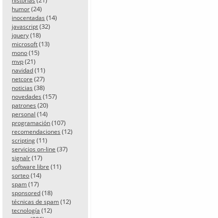
historias
(24)
humor
(14)
inocentadas
(32)
javascript
(18)
jquery
(13)
microsoft
(15)
mono
(21)
mvp
(11)
navidad
(27)
netcore
(38)
noticias
(157)
novedades
(20)
patrones
(14)
personal
(107)
programación
(12)
recomendaciones
(11)
scripting
(37)
servicios on-line
(17)
signalr
(11)
software libre
(14)
sorteo
(17)
spam
(18)
sponsored
(12)
técnicas de spam
(12)
tecnología