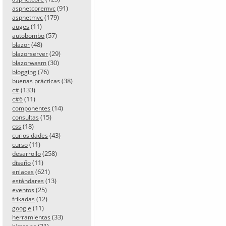
(91)
aspnetcoremvc
(179)
aspnetmvc
(11)
auges
(57)
autobombo
(48)
blazor
(29)
blazorserver
(30)
blazorwasm
(76)
blogging
(38)
buenas prácticas
(133)
c#
(11)
c#6
(14)
componentes
(15)
consultas
(18)
css
(43)
curiosidades
(11)
curso
(258)
desarrollo
(11)
diseño
(621)
enlaces
(13)
estándares
(25)
eventos
(12)
frikadas
(11)
google
(33)
herramientas
(21)