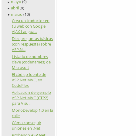
mayo
(9)
►
abril
(9)
►
marzo
(10)
▼
Crea un traductor en
tu web con Google
AJAX Langua...
Diez preguntas básicas
(con respuesta) sobre
ASP.N...
Listado de nombres
clave (codenames) de
Microsoft
El código fuente de
ASP.Net MVC, en
CodePlex
Aplicación de ejemplo
ASP.Net MVC (CTP2)
para Visu...
MonoDevelop 1.0 en la
calle
Cómo conseguir
uniones en .Net
Probando ASP.Net