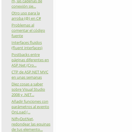
m, las cadenas de
conexión sie...
Otro uso para la
arroba (@) en C#
Problemas al
comentar el código
fuente
Interfaces fluidos
(fluent interfaces)
Postbacks entre
páginas diferentes en
ASP.Net (Cro...
CTP de ASP.NET MVC
en unas semanas
Diez cosas a saber
sobre Visual Studio
2008 y .NET...
Añadir funciones con
parámetros al evento
OnLoad (...
NiftyDotNet,
redondear las equinas
de tus elemento...