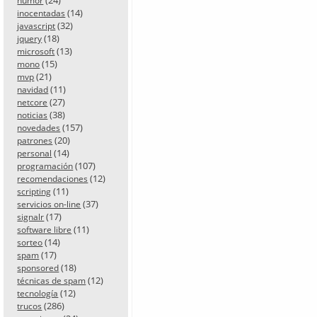
humor
(14)
inocentadas
(32)
javascript
(18)
jquery
(13)
microsoft
(15)
mono
(21)
mvp
(11)
navidad
(27)
netcore
(38)
noticias
(157)
novedades
(20)
patrones
(14)
personal
(107)
programación
(12)
recomendaciones
(11)
scripting
(37)
servicios on-line
(17)
signalr
(11)
software libre
(14)
sorteo
(17)
spam
(18)
sponsored
(12)
técnicas de spam
(12)
tecnología
(286)
trucos