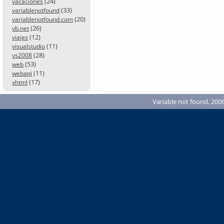
(24)
vacaciones
(33)
variablenotfound
(20)
variablenotfound.com
(26)
vb.net
(12)
viajes
(11)
visualstudio
(28)
vs2008
(53)
web
(11)
webapi
(17)
xhtml
Variable not found, 2006