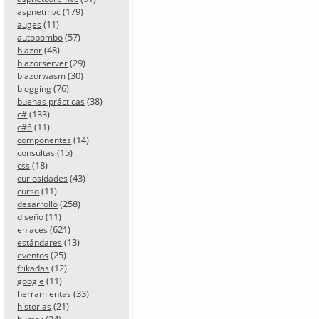
(179)
aspnetmvc
(11)
auges
(57)
autobombo
(48)
blazor
(29)
blazorserver
(30)
blazorwasm
(76)
blogging
(38)
buenas prácticas
(133)
c#
(11)
c#6
(14)
componentes
(15)
consultas
(18)
css
(43)
curiosidades
(11)
curso
(258)
desarrollo
(11)
diseño
(621)
enlaces
(13)
estándares
(25)
eventos
(12)
frikadas
(11)
google
(33)
herramientas
(21)
historias
(24)