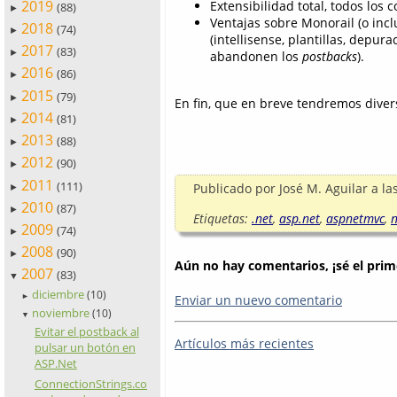
2019
Extensibilidad total, todos lo
(88)
►
Ventajas sobre Monorail (o incl
2018
(74)
►
(intellisense, plantillas, depur
2017
(83)
►
abandonen los
postbacks
).
2016
(86)
►
2015
(79)
►
En fin, que en breve tendremos dive
2014
(81)
►
2013
(88)
►
2012
(90)
►
2011
(111)
Publicado por
José M. Aguilar
a la
►
2010
(87)
►
Etiquetas:
.net
,
asp.net
,
aspnetmvc
,
2009
(74)
►
2008
(90)
►
Aún no hay comentarios, ¡sé el prim
2007
(83)
▼
diciembre
(10)
Enviar un nuevo comentario
►
noviembre
(10)
▼
Evitar el postback al
Artículos más recientes
pulsar un botón en
ASP.Net
ConnectionStrings.co