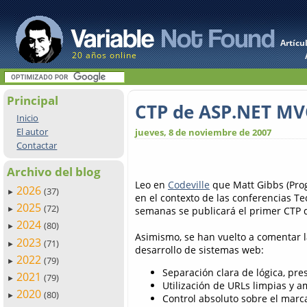
Artícu
20 años online
Principal
CTP de ASP.NET MV
Inicio
El autor
jueves, 8 de noviembre de 2007
Contactar
Archivo del blog
Leo en
Codeville
que Matt Gibbs (Pro
2026
(37)
►
en el contexto de las conferencias T
2025
(72)
semanas se publicará el primer CTP
►
2024
(80)
►
Asimismo, se han vuelto a comentar la
2023
(71)
►
desarrollo de sistemas web:
2022
(79)
►
Separación clara de lógica, pre
2021
(79)
►
Utilización de URLs limpias y a
2020
(80)
►
Control absoluto sobre el mar