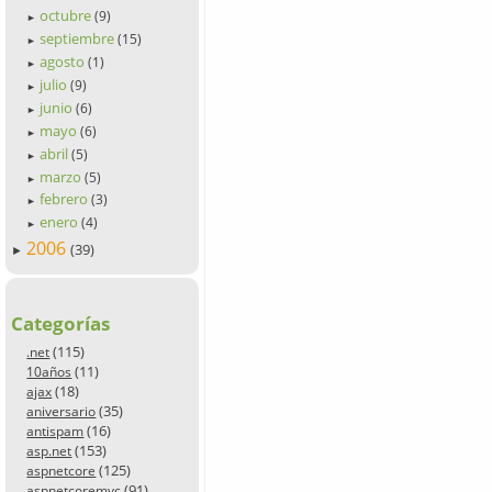
octubre
(9)
►
septiembre
(15)
►
agosto
(1)
►
julio
(9)
►
junio
(6)
►
mayo
(6)
►
abril
(5)
►
marzo
(5)
►
febrero
(3)
►
enero
(4)
►
2006
(39)
►
Categorías
(115)
.net
(11)
10años
(18)
ajax
(35)
aniversario
(16)
antispam
(153)
asp.net
(125)
aspnetcore
(91)
aspnetcoremvc