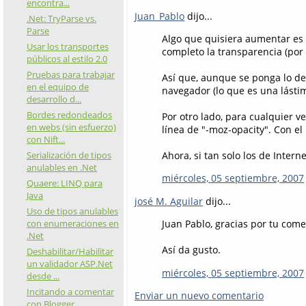
encontra...
Juan_Pablo
dijo...
.Net: TryParse vs.
Parse
Algo que quisiera aumentar es 
Usar los transportes
completo la transparencia (por 
públicos al estilo 2.0
Pruebas para trabajar
Así que, aunque se ponga lo de
en el equipo de
navegador (lo que es una lástim
desarrollo d...
Bordes redondeados
Por otro lado, para cualquier ve
en webs (sin esfuerzo)
línea de "-moz-opacity". Con el
con Nift...
Serialización de tipos
Ahora, si tan solo los de Intern
anulables en .Net
miércoles, 05 septiembre, 2007
Quaere: LINQ para
Java
josé M. Aguilar
dijo...
Uso de tipos anulables
con enumeraciones en
Juan Pablo, gracias por tu come
.Net
Así da gusto.
Deshabilitar/Habilitar
un validador ASP.Net
miércoles, 05 septiembre, 2007
desde ...
Incitando a comentar
Enviar un nuevo comentario
con Blogger