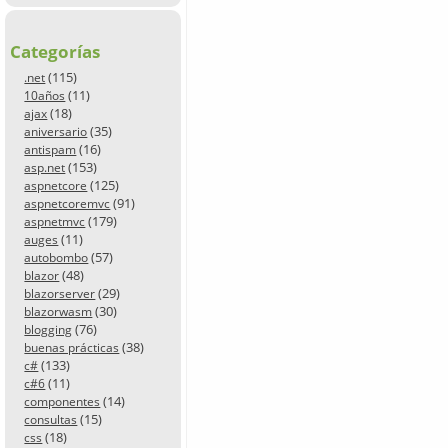
Categorías
(115)
.net
(11)
10años
(18)
ajax
(35)
aniversario
(16)
antispam
(153)
asp.net
(125)
aspnetcore
(91)
aspnetcoremvc
(179)
aspnetmvc
(11)
auges
(57)
autobombo
(48)
blazor
(29)
blazorserver
(30)
blazorwasm
(76)
blogging
(38)
buenas prácticas
(133)
c#
(11)
c#6
(14)
componentes
(15)
consultas
(18)
css