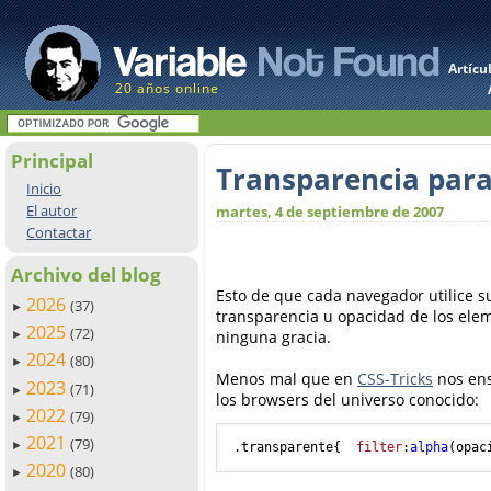
Artícu
20 años online
Principal
Transparencia para
Inicio
El autor
martes, 4 de septiembre de 2007
Contactar
Archivo del blog
Esto de que cada navegador utilice su
2026
(37)
►
transparencia u opacidad de los elem
2025
(72)
ninguna gracia.
►
2024
(80)
►
Menos mal que en
CSS-Tricks
nos ens
2023
(71)
►
los browsers del universo conocido:
2022
(79)
►
2021
(79)
►
.transparente
{  
filter
:
alpha
(opac
2020
(80)
►