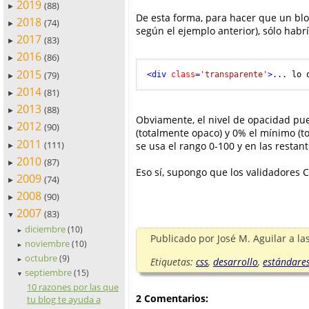
2019
(88)
►
De esta forma, para hacer que un b
2018
(74)
►
según el ejemplo anterior), sólo habr
2017
(83)
►
2016
(86)
►
2015
(79)
<
div
class
=
'transparente'
>
... lo 
►
2014
(81)
►
2013
(88)
►
Obviamente, el nivel de opacidad pue
2012
(90)
►
(totalmente opaco) y 0% el mínimo (to
2011
(111)
se usa el rango 0-100 y en las restante
►
2010
(87)
►
Eso sí, supongo que los validadores C
2009
(74)
►
2008
(90)
►
2007
(83)
▼
diciembre
(10)
►
Publicado por
José M. Aguilar
a la
noviembre
(10)
►
octubre
(9)
Etiquetas:
css
,
desarrollo
,
estándare
►
septiembre
(15)
▼
10 razones por las que
2 Comentarios:
tu blog te ayuda a