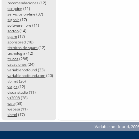
(12)
recomendaciones
(11)
scripting
(37)
servicios on-line
(17)
signalr
(11)
software libre
(14)
sorteo
(17)
spam
(18)
sponsored
(12)
técnicas de spam
(12)
tecnología
(286)
trucos
(24)
vacaciones
(33)
variablenotfound
(20)
variablenotfound.com
(26)
vb.net
(12)
viajes
(11)
visualstudio
(28)
vs2008
(53)
web
(11)
webapi
(17)
xhtml
Variable not found, 2006